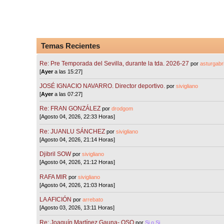
Temas Recientes
Re: Pre Temporada del Sevilla, durante la tda. 2026-27
por
asturgabri
[
Ayer
a las 15:27]
JOSÉ IGNACIO NAVARRO. Director deportivo.
por
sivigliano
[
Ayer
a las 07:27]
Re: FRAN GONZÁLEZ
por
drodgom
[Agosto 04, 2026, 22:33 Horas]
Re: JUANLU SÁNCHEZ
por
sivigliano
[Agosto 04, 2026, 21:14 Horas]
Djibril SOW
por
sivigliano
[Agosto 04, 2026, 21:12 Horas]
RAFA MIR
por
sivigliano
[Agosto 04, 2026, 21:03 Horas]
LA AFICIÓN
por
arrebato
[Agosto 03, 2026, 13:11 Horas]
Re: Joaquín Martínez Gauna- OSO
por
Si o Si