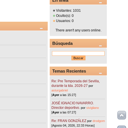
En línea
Visitantes: 1031
Oculto(s): 0
Usuarios: 0
There aren't any users online.
Búsqueda
Temas Recientes
Re: Pre Temporada del Sevilla,
durante la tda. 2026-27
por
asturgabriel
[
Ayer
a las 15:27]
JOSÉ IGNACIO NAVARRO.
Director deportivo.
por
sivigliano
[
Ayer
a las 07:27]
Re: FRAN GONZÁLEZ
por
drodgom
[Agosto 04, 2026, 22:33 Horas]