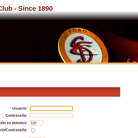
 Club - Since 1890
Usuario:
Contraseña:
sión en minutos:
rio/Contraseña: