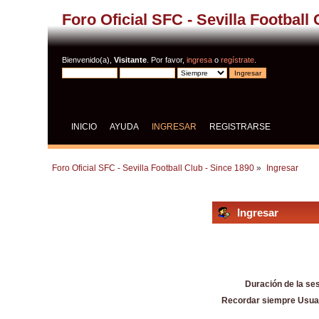
Foro Oficial SFC - Sevilla Football
Bienvenido(a),
Visitante
. Por favor,
ingresa
o
regístrate
.
INICIO
AYUDA
INGRESAR
REGISTRARSE
Foro Oficial SFC - Sevilla Football Club - Since 1890
»
Ingresar
Ingresar
Duración de la se
Recordar siempre Usua