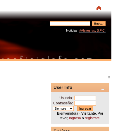
Noticias:
#Alavés vs. S.F.C.
User Info
Usuario:
Contraseña:
Bienvenido(a),
Visitante
. Por
favor,
ingresa
o
regístrate
.