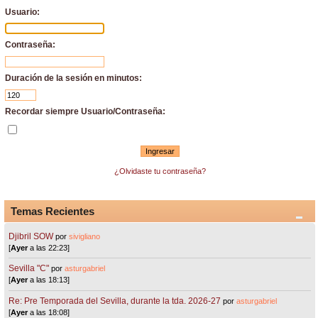
Usuario:
Contraseña:
Duración de la sesión en minutos:
Recordar siempre Usuario/Contraseña:
¿Olvidaste tu contraseña?
Temas Recientes
Djibril SOW
por
sivigliano
[
Ayer
a las 22:23]
Sevilla "C"
por
asturgabriel
[
Ayer
a las 18:13]
Re: Pre Temporada del Sevilla, durante la tda. 2026-27
por
asturgabriel
[
Ayer
a las 18:08]