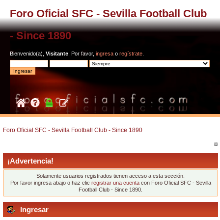
Foro Oficial SFC - Sevilla Football Club
- Since 1890
Bienvenido(a),
Visitante
. Por favor,
ingresa
o
regístrate
.
Foro Oficial SFC - Sevilla Football Club - Since 1890
¡Advertencia!
Solamente usuarios registrados tienen acceso a esta sección.
Por favor ingresa abajo o haz clic
registrar una cuenta
con Foro Oficial SFC - Sevilla
Football Club - Since 1890.
Ingresar