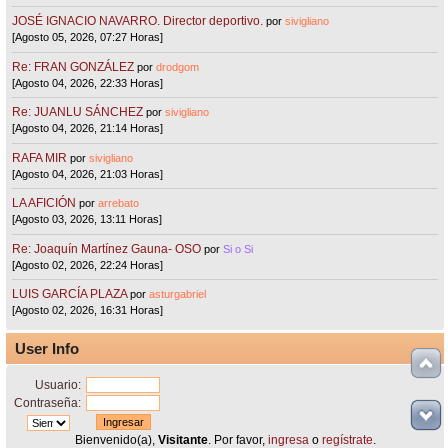
JOSÉ IGNACIO NAVARRO. Director deportivo.
por
sivigliano
[Agosto 05, 2026, 07:27 Horas]
Re: FRAN GONZÁLEZ
por
drodgom
[Agosto 04, 2026, 22:33 Horas]
Re: JUANLU SÁNCHEZ
por
sivigliano
[Agosto 04, 2026, 21:14 Horas]
RAFA MIR
por
sivigliano
[Agosto 04, 2026, 21:03 Horas]
LA AFICIÓN
por
arrebato
[Agosto 03, 2026, 13:11 Horas]
Re: Joaquín Martínez Gauna- OSO
por
Si o Si
[Agosto 02, 2026, 22:24 Horas]
LUIS GARCÍA PLAZA
por
asturgabriel
[Agosto 02, 2026, 16:31 Horas]
User Info
Usuario:
Contraseña:
Bienvenido(a),
Visitante
. Por favor,
ingresa
o
regístrate
.