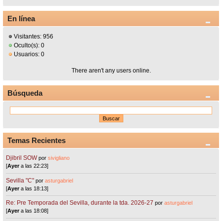
En línea
Visitantes: 956
Oculto(s): 0
Usuarios: 0
There aren't any users online.
Búsqueda
Temas Recientes
Djibril SOW
por
sivigliano
[
Ayer
a las 22:23]
Sevilla "C"
por
asturgabriel
[
Ayer
a las 18:13]
Re: Pre Temporada del Sevilla, durante la tda. 2026-27
por
asturgabriel
[
Ayer
a las 18:08]