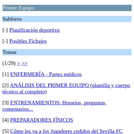
Primer Equipo
Subforos
[-]
Planificación deportiva
[-]
Posibles Fichajes
Temas
(1/29)
>
>>
[1]
ENFERMERÍA - Partes médicos
[2]
ANÁLISIS DEL PRIMER EQUIPO (plantilla y cuerpo
técnico al completo)
[3]
ENTRENAMIENTOS: Horarios, preguntas,
comentarios...
[4]
PREPARADORES FÍSICOS
[5]
Cómo les va a los Jugadores cedidos del Sevilla FC