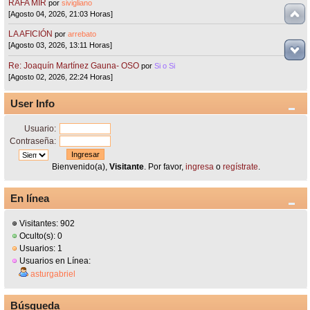
RAFA MIR
por
sivigliano
[Agosto 04, 2026, 21:03 Horas]
LA AFICIÓN
por
arrebato
[Agosto 03, 2026, 13:11 Horas]
Re: Joaquín Martínez Gauna- OSO
por
Si o Si
[Agosto 02, 2026, 22:24 Horas]
User Info
Usuario:
Contraseña:
Bienvenido(a),
Visitante
. Por favor,
ingresa
o
regístrate
.
En línea
Visitantes: 902
Oculto(s): 0
Usuarios: 1
Usuarios en Línea:
asturgabriel
Búsqueda