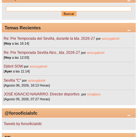
Temas Recientes
Re: Pre Temporada del Sevilla, durante la tda. 2026-27
por
asturgabriel
[
Hoy
a las 16:14]
Re: Pre Temporada Sevilla Atco., tda. 2026-27
por
asturgabriel
[
Hoy
a las 12:03]
Djibril SOW
por
asturgabriel
[
Ayer
a las 11:14]
Sevilla "C"
por
asturgabriel
[Agosto 06, 2026, 18:13 Horas]
JOSÉ IGNACIO NAVARRO. Director deportivo.
por
sivigliano
[Agosto 05, 2026, 07:27 Horas]
@forooficialsfc
Tweets by forooficialsfc