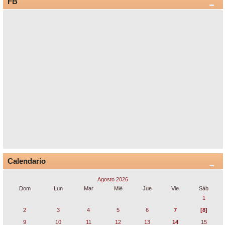
FB
Calendario
Agosto 2026
Dom
Lun
Mar
Mié
Jue
Vie
Sáb
1
2
3
4
5
6
7
[8]
9
10
11
12
13
14
15