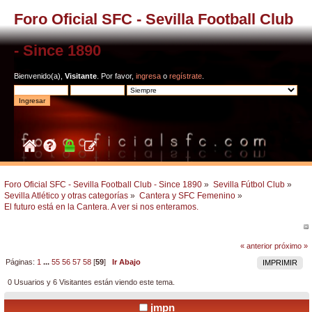
Foro Oficial SFC - Sevilla Football Club
- Since 1890
Bienvenido(a),
Visitante
. Por favor,
ingresa
o
regístrate
.
Foro Oficial SFC - Sevilla Football Club - Since 1890
»
Sevilla Fútbol Club
»
Sevilla Atlético y otras categorías
»
Cantera y SFC Femenino
»
El futuro está en la Cantera. A ver si nos enteramos. 
« anterior
próximo »
Páginas:
1
...
55
56
57
58
[
59
]
Ir Abajo
IMPRIMIR
0 Usuarios y 6 Visitantes están viendo este tema.
jmpn