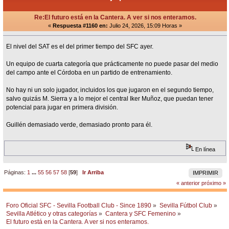
Re:El futuro está en la Cantera. A ver si nos enteramos.
«
Respuesta #1160 en:
Julio 24, 2026, 15:09 Horas »
El nivel del SAT es el del primer tiempo del SFC ayer.
Un equipo de cuarta categoría que prácticamente no puede pasar del medio
del campo ante el Córdoba en un partido de entrenamiento.
No hay ni un solo jugador, incluidos los que jugaron en el segundo tiempo,
salvo quizás M. Sierra y a lo mejor el central Iker Muñoz, que puedan tener
potencial para jugar en primera división.
Guillén demasiado verde, demasiado pronto para él.
En línea
Páginas:
1
...
55
56
57
58
[
59
]
Ir Arriba
IMPRIMIR
« anterior
próximo »
Foro Oficial SFC - Sevilla Football Club - Since 1890
»
Sevilla Fútbol Club
»
Sevilla Atlético y otras categorías
»
Cantera y SFC Femenino
»
El futuro está en la Cantera. A ver si nos enteramos. 