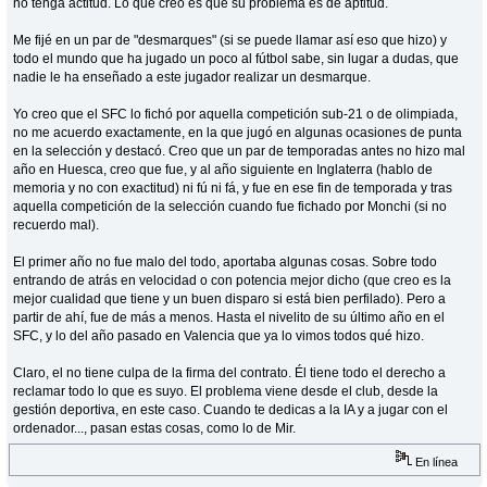
no tenga actitud. Lo que creo es que su problema es de aptitud.
Me fijé en un par de "desmarques" (si se puede llamar así eso que hizo) y
todo el mundo que ha jugado un poco al fútbol sabe, sin lugar a dudas, que
nadie le ha enseñado a este jugador realizar un desmarque.
Yo creo que el SFC lo fichó por aquella competición sub-21 o de olimpiada,
no me acuerdo exactamente, en la que jugó en algunas ocasiones de punta
en la selección y destacó. Creo que un par de temporadas antes no hizo mal
año en Huesca, creo que fue, y al año siguiente en Inglaterra (hablo de
memoria y no con exactitud) ni fú ni fá, y fue en ese fin de temporada y tras
aquella competición de la selección cuando fue fichado por Monchi (si no
recuerdo mal).
El primer año no fue malo del todo, aportaba algunas cosas. Sobre todo
entrando de atrás en velocidad o con potencia mejor dicho (que creo es la
mejor cualidad que tiene y un buen disparo si está bien perfilado). Pero a
partir de ahí, fue de más a menos. Hasta el nivelito de su último año en el
SFC, y lo del año pasado en Valencia que ya lo vimos todos qué hizo.
Claro, el no tiene culpa de la firma del contrato. Él tiene todo el derecho a
reclamar todo lo que es suyo. El problema viene desde el club, desde la
gestión deportiva, en este caso. Cuando te dedicas a la IA y a jugar con el
ordenador..., pasan estas cosas, como lo de Mir.
En línea