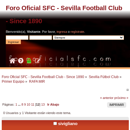
Foro Oficial SFC - Sevilla Football Club
- Since 1890
Bienvenido(a),
Visitante
. Por favor,
ingresa
o
regístrate
.
Foro Oficial SFC - Sevilla Football Club - Since 1890
»
Sevilla Fútbol Club
»
Primer Equipo
»
RAFA MIR
« anterior
próximo »
Páginas:
1
...
8
9
10
11
[
12
]
13
Ir Abajo
IMPRIMIR
0 Usuarios y 1 Visitante están viendo este tema.
sivigliano