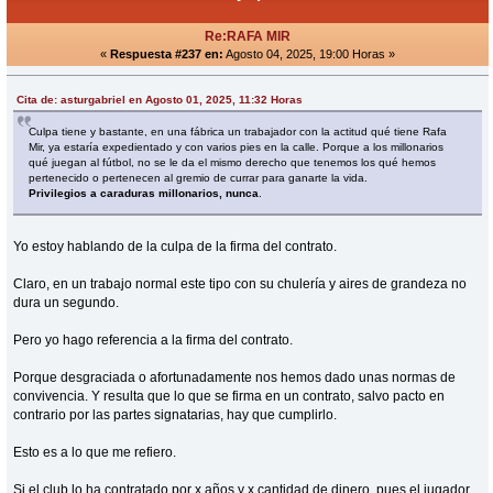
Re:RAFA MIR
«
Respuesta #237 en:
Agosto 04, 2025, 19:00 Horas »
Cita de: asturgabriel en Agosto 01, 2025, 11:32 Horas
Culpa tiene y bastante, en una fábrica un trabajador con la actitud qué tiene Rafa
Mir, ya estaría expedientado y con varios pies en la calle. Porque a los millonarios
qué juegan al fútbol, no se le da el mismo derecho que tenemos los qué hemos
pertenecido o pertenecen al gremio de currar para ganarte la vida.
Privilegios a caraduras millonarios, nunca
.
Yo estoy hablando de la culpa de la firma del contrato.
Claro, en un trabajo normal este tipo con su chulería y aires de grandeza no
dura un segundo.
Pero yo hago referencia a la firma del contrato.
Porque desgraciada o afortunadamente nos hemos dado unas normas de
convivencia. Y resulta que lo que se firma en un contrato, salvo pacto en
contrario por las partes signatarias, hay que cumplirlo.
Esto es a lo que me refiero.
Si el club lo ha contratado por x años y x cantidad de dinero, pues el jugador