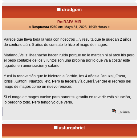
drodgom
Re:RAFA MIR
«
Respuesta #230 en:
Mayo 31, 2025, 16:39 Horas »
Parece que lleva toda la vida con nosotros ... y resulta que le quedan 2 años
de contrato aún. 6 años de contrato le hizo el mago de magos.
Mariano, Veliz, Iheanacho hacen ruido porque no le marcan ni al arco iris pero
el peso contable de los 3 juntos son una propina por lo que va a costar este
jugador en amortización y salario.
Y así la renovación que le hicieron a Jordán, los 4 años a Januzaj, Óscar,
Idrissi, Gattoni, Nianzou, etc. Pero la tercera vía querrá vender el regreso del
mago de magos como un nuevo renacer.
Si el mago de magos vuelve para poner su granito en revertir está situación,
lo perdono todo. Pero tengo yo que verlo.
En línea
asturgabriel