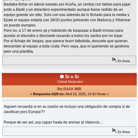
Bastaba fichar un lateral aseado por Acuña, un central con tablas para jugar
junto a Badé y un delantero experimentado aunque fuese cedido de un
equipo grande sin sitio. Solo con eso además de lo fichado para la media y
Ejuke el equipo estaría con 28/30 puntos peleando con Mallorca y Villarreal
un puesto europeo.
Pero no, a 17 de enero ya y hablando de traspasar a Badé incluso para
quedar el dieciséis o diecisiete rezando a todos los santos por no bajar.
Por el fichaje de Vargas, que parece buen futbolista, descarto que quieran
descender al equipo a toda costa. Pero vaya, que ni queriendo se gestiona
peor una plantilla.
En línea
Si o Si
Global Moderator
Re:RAFA MIR
«
Respuesta #229 en:
Abril 19, 2025, 14:42 Horas »
Alguien recuerda si en su cesión se incluyo una obligación de compra si de
clasifican psrs Europa??
Porque de ser así, soy capaz hasta de animar al Valencia....
En línea