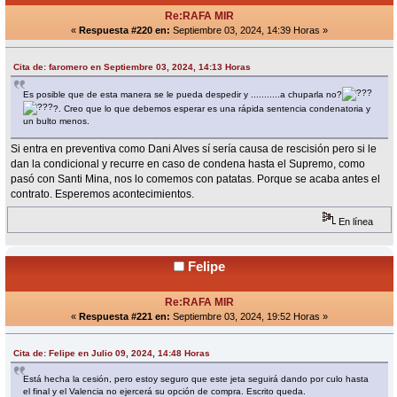
Re:RAFA MIR
«
Respuesta #220 en:
Septiembre 03, 2024, 14:39 Horas »
Cita de: faromero en Septiembre 03, 2024, 14:13 Horas
Es posible que de esta manera se le pueda despedir y ...........a chuparla no?
?. Creo que lo que debemos esperar es una rápida sentencia condenatoria y
un bulto menos.
Si entra en preventiva como Dani Alves sí sería causa de rescisión pero si le
dan la condicional y recurre en caso de condena hasta el Supremo, como
pasó con Santi Mina, nos lo comemos con patatas. Porque se acaba antes el
contrato. Esperemos acontecimientos.
En línea
Felipe
Re:RAFA MIR
«
Respuesta #221 en:
Septiembre 03, 2024, 19:52 Horas »
Cita de: Felipe en Julio 09, 2024, 14:48 Horas
Está hecha la cesión, pero estoy seguro que este jeta seguirá dando por culo hasta
el final y el Valencia no ejercerá su opción de compra. Escrito queda.