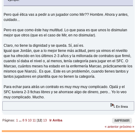
Pero qué ética vas a pedir a un jugador como Mir?? Hombre. Ahora y antes,
cuidado...
Pero es que como éste hay multitud. Lo que pasa es que unos lo disimulan
mejor que otros (que es el caso de Mir, en no disimular).
Claro, no tiene la dignidad y se queda. Sí, así es.
Igual que Jordán, que a lo mejor tiene más actitud, pero ya vimos el nivelito
que ha ofrecido en los últimos 2-3 años y la millonada de contratos que firmó,
cuando sí daba el nivel o, al menos, tenía categoría para jugar en el SFC. O
Marcao, cuántos meses ha estado en la enfermería Marcao, prácticamente los
mismos que Nianzú.. Es que.. Este es un problemón, cuando tienes tantos y
tantos jugadores en plantilla que no tienen la categoría.
Para echar para atrás un contrato es muy muy muy complicado. Ojalá y el
SFC tuviera 2-3 fichas libres y se ahorrase algo de dinero, pero... Yo lo veo
muy complicado. Mucho.
En línea
Páginas:
1
...
8
9
10
11
[
12
]
13
Ir Arriba
IMPRIMIR
« anterior
próximo »