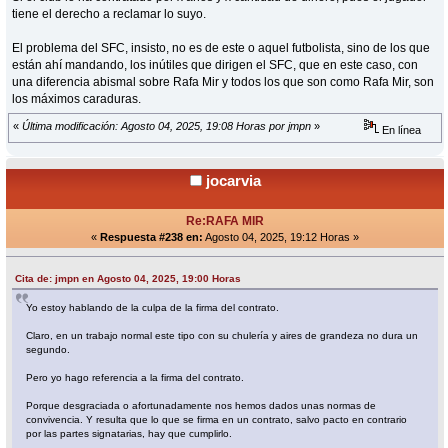
tiene el derecho a reclamar lo suyo.
El problema del SFC, insisto, no es de este o aquel futbolista, sino de los que
están ahí mandando, los inútiles que dirigen el SFC, que en este caso, con
una diferencia abismal sobre Rafa Mir y todos los que son como Rafa Mir, son
los máximos caraduras.
«
Última modificación: Agosto 04, 2025, 19:08 Horas por jmpn
»
En línea
jocarvia
Re:RAFA MIR
«
Respuesta #238 en:
Agosto 04, 2025, 19:12 Horas »
Cita de: jmpn en Agosto 04, 2025, 19:00 Horas
Yo estoy hablando de la culpa de la firma del contrato.
Claro, en un trabajo normal este tipo con su chulería y aires de grandeza no dura un
segundo.
Pero yo hago referencia a la firma del contrato.
Porque desgraciada o afortunadamente nos hemos dados unas normas de
convivencia. Y resulta que lo que se firma en un contrato, salvo pacto en contrario
por las partes signatarias, hay que cumplirlo.