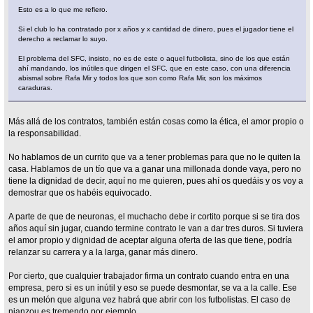
Esto es a lo que me refiero.
Si el club lo ha contratado por x años y x cantidad de dinero, pues el jugador tiene el
derecho a reclamar lo suyo.
El problema del SFC, insisto, no es de este o aquel futbolista, sino de los que están
ahí mandando, los inútiles que dirigen el SFC, que en este caso, con una diferencia
abismal sobre Rafa Mir y todos los que son como Rafa Mir, son los máximos
caraduras.
Más allá de los contratos, también están cosas como la ética, el amor propio o
la responsabilidad.
No hablamos de un currito que va a tener problemas para que no le quiten la
casa. Hablamos de un tío que va a ganar una millonada donde vaya, pero no
tiene la dignidad de decir, aquí no me quieren, pues ahí os quedáis y os voy a
demostrar que os habéis equivocado.
A parte de que de neuronas, el muchacho debe ir cortito porque si se tira dos
años aquí sin jugar, cuando termine contrato le van a dar tres duros. Si tuviera
el amor propio y dignidad de aceptar alguna oferta de las que tiene, podría
relanzar su carrera y a la larga, ganar más dinero.
Por cierto, que cualquier trabajador firma un contrato cuando entra en una
empresa, pero si es un inútil y eso se puede desmontar, se va a la calle. Ese
es un melón que alguna vez habrá que abrir con los futbolistas. El caso de
nianzou es tremendo por ejemplo.