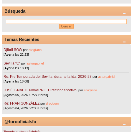
Búsqueda
Temas Recientes
Djibril SOW
por
sivigliano
[
Ayer
a las 22:23]
Sevilla "C"
por
asturgabriel
[
Ayer
a las 18:13]
Re: Pre Temporada del Sevilla, durante la tda. 2026-27
por
asturgabriel
[
Ayer
a las 18:08]
JOSÉ IGNACIO NAVARRO. Director deportivo.
por
sivigliano
[Agosto 05, 2026, 07:27 Horas]
Re: FRAN GONZÁLEZ
por
drodgom
[Agosto 04, 2026, 22:33 Horas]
@forooficialsfc