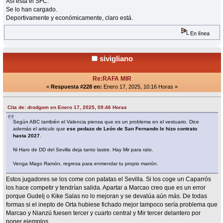
Así está el SFC.
Se lo han cargado.
Deportivamente y económicamente, claro está.
En línea
sivigliano
Re:RAFA MIR
«
Respuesta #228 en:
Enero 17, 2025, 10:16 Horas »
Cita de: drodgom en Enero 17, 2025, 09:46 Horas
Según ABC también el Valencia piensa que es un problema en el vestuario. Dice
además el articulo que
ese pedazo de León de San Fernando le hizo contrato
hasta 2027
.
Ni Haro de DD del Sevilla deja tanto lastre. Hay Mir para rato.
Venga Mago Ramón, regresa para enmendar tu propio marrón.
Estos jugadores se los come con patatas el Sevilla. Si los coge un Caparrós
los hace competir y tendrían salida. Apartar a Marcao creo que es un error
porque Gudelj o Kike Salas no lo mejoran y se devalúa aún más. De todas
formas si el inepto de Orta hubiese fichado mejor tampoco sería problema que
Marcao y Nianzú fuesen tercer y cuarto central y Mir tercer delantero por
poner ejemplos.