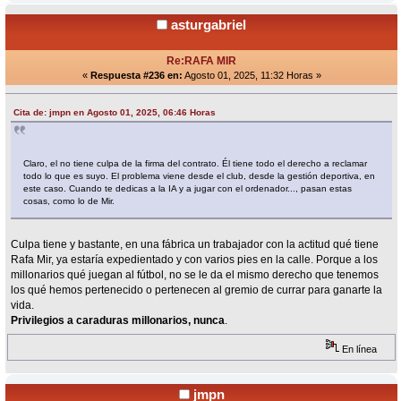
asturgabriel
Re:RAFA MIR
«
Respuesta #236 en:
Agosto 01, 2025, 11:32 Horas »
Cita de: jmpn en Agosto 01, 2025, 06:46 Horas
Claro, el no tiene culpa de la firma del contrato. Él tiene todo el derecho a reclamar
todo lo que es suyo. El problema viene desde el club, desde la gestión deportiva, en
este caso. Cuando te dedicas a la IA y a jugar con el ordenador..., pasan estas
cosas, como lo de Mir.
Culpa tiene y bastante, en una fábrica un trabajador con la actitud qué tiene
Rafa Mir, ya estaría expedientado y con varios pies en la calle. Porque a los
millonarios qué juegan al fútbol, no se le da el mismo derecho que tenemos
los qué hemos pertenecido o pertenecen al gremio de currar para ganarte la
vida.
Privilegios a caraduras millonarios, nunca
.
En línea
jmpn