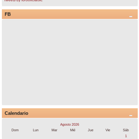
Tweets by forooficialsfc
FB
Calendario
Agosto 2026
Dom
Lun
Mar
Mié
Jue
Vie
Sáb
1