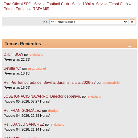
Foro Oficial SFC - Sevilla Football Club - Since 1890
»
Sevilla Fútbol Club
»
Primer Equipo
»
RAFA MIR
Ir a:
Temas Recientes
Djibril SOW
por
sivigliano
[
Ayer
a las 22:23]
Sevilla "C"
por
asturgabriel
[
Ayer
a las 18:13]
Re: Pre Temporada del Sevilla, durante la tda. 2026-27
por
asturgabriel
[
Ayer
a las 18:08]
JOSÉ IGNACIO NAVARRO. Director deportivo.
por
sivigliano
[Agosto 05, 2026, 07:27 Horas]
Re: FRAN GONZÁLEZ
por
drodgom
[Agosto 04, 2026, 22:33 Horas]
Re: JUANLU SÁNCHEZ
por
sivigliano
[Agosto 04, 2026, 21:14 Horas]