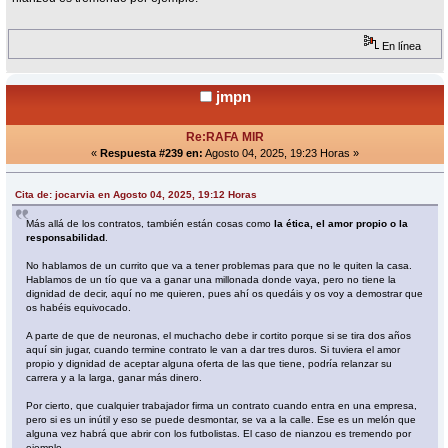
En línea
jmpn
Re:RAFA MIR
«
Respuesta #239 en:
Agosto 04, 2025, 19:23 Horas »
Cita de: jocarvia en Agosto 04, 2025, 19:12 Horas
Más allá de los contratos, también están cosas como
la ética, el amor propio o la
responsabilidad
.
No hablamos de un currito que va a tener problemas para que no le quiten la casa.
Hablamos de un tío que va a ganar una millonada donde vaya, pero no tiene la
dignidad de decir, aquí no me quieren, pues ahí os quedáis y os voy a demostrar que
os habéis equivocado.
A parte de que de neuronas, el muchacho debe ir cortito porque si se tira dos años
aquí sin jugar, cuando termine contrato le van a dar tres duros. Si tuviera el amor
propio y dignidad de aceptar alguna oferta de las que tiene, podría relanzar su
carrera y a la larga, ganar más dinero.
Por cierto, que cualquier trabajador firma un contrato cuando entra en una empresa,
pero si es un inútil y eso se puede desmontar, se va a la calle. Ese es un melón que
alguna vez habrá que abrir con los futbolistas. El caso de nianzou es tremendo por
ejemplo.