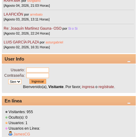
RAFA MIR
por
sivigliano
[Agosto 04, 2026, 21:03 Horas]
LA AFICIÓN
por
arrebato
[Agosto 03, 2026, 13:11 Horas]
Re: Joaquín Martínez Gauna- OSO
por
Si o Si
[Agosto 02, 2026, 22:24 Horas]
LUIS GARCÍA PLAZA
por
asturgabriel
[Agosto 02, 2026, 16:31 Horas]
User Info
Usuario:
Contraseña:
Bienvenido(a),
Visitante
. Por favor,
ingresa
o
regístrate
.
En línea
Visitantes: 955
Oculto(s): 0
Usuarios: 1
Usuarios en Línea:
JamesCG