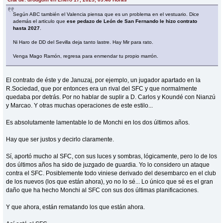
Según ABC también el Valencia piensa que es un problema en el vestuario. Dice
además el articulo que
ese pedazo de León de San Fernando le hizo contrato
hasta 2027
.
Ni Haro de DD del Sevilla deja tanto lastre. Hay Mir para rato.
Venga Mago Ramón, regresa para enmendar tu propio marrón.
El contrato de éste y de Januzaj, por ejemplo, un jugador apartado en la
R.Sociedad, que por entonces era un rival del SFC y que normalmente
quedaba por detrás. Por no hablar de suplir a D. Carlos y Koundé con Nianzú
y Marcao. Y otras muchas operaciones de este estilo...
Es absolutamente lamentable lo de Monchi en los dos últimos años.
Hay que ser justos y decirlo claramente.
Sí, aportó mucho al SFC, con sus luces y sombras, lógicamente, pero lo de los
dos últimos años ha sido de juzgado de guardia. Yo lo considero un ataque
contra el SFC. Posiblemente todo viniese derivado del desembarco en el club
de los nuevos (los que están ahora), yo no lo sé... Lo único que sé es el gran
daño que ha hecho Monchi al SFC con sus dos últimas planificaciones.
Y que ahora, están rematando los que están ahora.