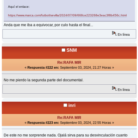
Aquí el enlace:
https://www.marca.com/futbol/sevilla/2024/07/09/668ce223268e3eac3f8b456c.html
Anda que me iba a equivocar, por culo hasta el final...
En línea
SNM
Re:RAFA MIR
«
Respuesta #222 en:
Septiembre 03, 2024, 21:27 Horas »
No me pierdo la segunda parte del documental.
En línea
inri
Re:RAFA MIR
«
Respuesta #223 en:
Septiembre 03, 2024, 22:55 Horas »
De este no me sorprende nada. Ojalá sirva para su desvinculación cuanto