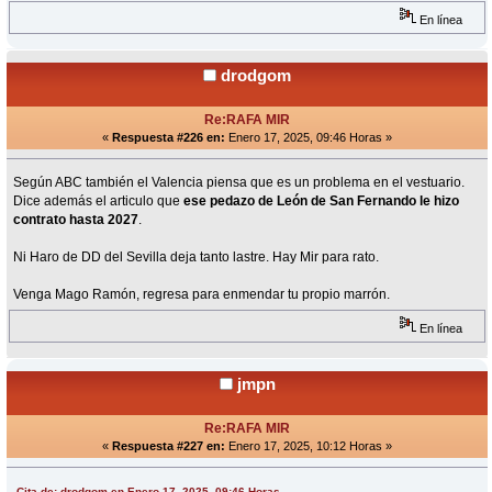
En línea
drodgom
Re:RAFA MIR
«
Respuesta #226 en:
Enero 17, 2025, 09:46 Horas »
Según ABC también el Valencia piensa que es un problema en el vestuario.
Dice además el articulo que
ese pedazo de León de San Fernando le hizo
contrato hasta 2027
.
Ni Haro de DD del Sevilla deja tanto lastre. Hay Mir para rato.
Venga Mago Ramón, regresa para enmendar tu propio marrón.
En línea
jmpn
Re:RAFA MIR
«
Respuesta #227 en:
Enero 17, 2025, 10:12 Horas »
Cita de: drodgom en Enero 17, 2025, 09:46 Horas