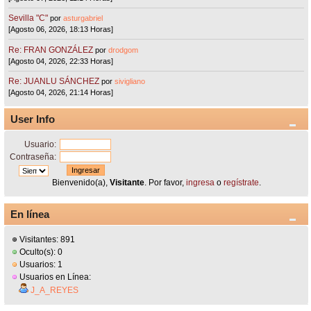
Sevilla "C"
por
asturgabriel
[Agosto 06, 2026, 18:13 Horas]
Re: FRAN GONZÁLEZ
por
drodgom
[Agosto 04, 2026, 22:33 Horas]
Re: JUANLU SÁNCHEZ
por
sivigliano
[Agosto 04, 2026, 21:14 Horas]
User Info
Usuario:
Contraseña:
Bienvenido(a),
Visitante
. Por favor,
ingresa
o
regístrate
.
En línea
Visitantes: 891
Oculto(s): 0
Usuarios: 1
Usuarios en Línea:
J_A_REYES