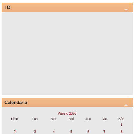
FB
Calendario
Agosto 2026
Dom
Lun
Mar
Mié
Jue
Vie
Sáb
1
2
3
4
5
6
7
8