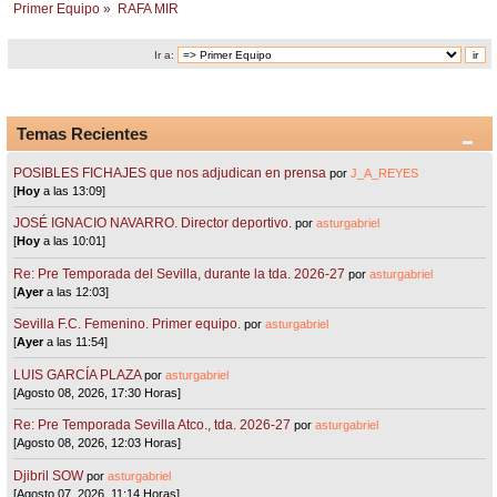
Primer Equipo
»
RAFA MIR
Ir a:
Temas Recientes
POSIBLES FICHAJES que nos adjudican en prensa
por
J_A_REYES
[
Hoy
a las 13:09]
JOSÉ IGNACIO NAVARRO. Director deportivo.
por
asturgabriel
[
Hoy
a las 10:01]
Re: Pre Temporada del Sevilla, durante la tda. 2026-27
por
asturgabriel
[
Ayer
a las 12:03]
Sevilla F.C. Femenino. Primer equipo.
por
asturgabriel
[
Ayer
a las 11:54]
LUIS GARCÍA PLAZA
por
asturgabriel
[Agosto 08, 2026, 17:30 Horas]
Re: Pre Temporada Sevilla Atco., tda. 2026-27
por
asturgabriel
[Agosto 08, 2026, 12:03 Horas]
Djibril SOW
por
asturgabriel
[Agosto 07, 2026, 11:14 Horas]