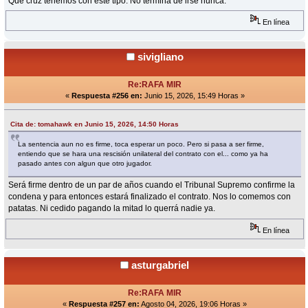
Qué cruz tenemos con este tipo. No termina de irse nunca.
En línea
sivigliano
Re:RAFA MIR
«
Respuesta #256 en:
Junio 15, 2026, 15:49 Horas »
Cita de: tomahawk en Junio 15, 2026, 14:50 Horas
La sentencia aun no es firme, toca esperar un poco. Pero si pasa a ser firme,
entiendo que se hara una rescisión unilateral del contrato con el... como ya ha
pasado antes con algun que otro jugador.
Será firme dentro de un par de años cuando el Tribunal Supremo confirme la
condena y para entonces estará finalizado el contrato. Nos lo comemos con
patatas. Ni cedido pagando la mitad lo querrá nadie ya.
En línea
asturgabriel
Re:RAFA MIR
«
Respuesta #257 en:
Agosto 04, 2026, 19:06 Horas »