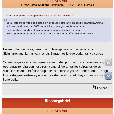
Re:RAFA MIR
«
Respuesta #250 en:
Septiembre 13, 2025, 00:22 Horas »
Cita de: sivigliano en Septiembre 13, 2025, 00:05 Horas
Yo a Rafa Mir lo hubiese dejado en el equipo este año en el sitio de Alexis. Al final
solo se ha ahorrado el 50% de la ficha y más gol que Adams tiene.
Los orgullos cuando estás pasando hambre como que sobran.
No se puede afrontar una liga con un solo delantero físicamente de fiable.
Entiendo lo que dices, pero que no te engañe el subser este, amigo
Sivigliano, aquí jamás va a rendir. Saquemos lo que podamos y a correr.
Sin embargo estaba claro que hoy marcaba, porque nos la tiene jurada (por
eso jamás rendirá con nosotros), como si fuéramos los culpables de su
situación, cuando el único culpable es él mismo y su cerebro podrido. Y con
todo esto, que Pedrosa y el mierda este hayan jugado hoy contra nosotros
tiene delito.
En línea
asturgabriel
Re:RAFA MIR