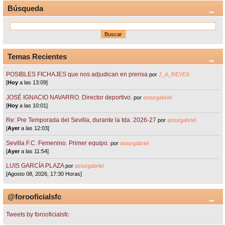
Búsqueda
Temas Recientes
POSIBLES FICHAJES que nos adjudican en prensa
por
J_A_REYES
[
Hoy
a las 13:09]
JOSÉ IGNACIO NAVARRO. Director deportivo.
por
asturgabriel
[
Hoy
a las 10:01]
Re: Pre Temporada del Sevilla, durante la tda. 2026-27
por
asturgabriel
[
Ayer
a las 12:03]
Sevilla F.C. Femenino. Primer equipo.
por
asturgabriel
[
Ayer
a las 11:54]
LUIS GARCÍA PLAZA
por
asturgabriel
[Agosto 08, 2026, 17:30 Horas]
@forooficialsfc
Tweets by forooficialsfc