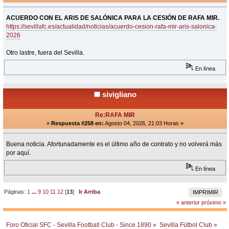
ACUERDO CON EL ARIS DE SALÓNICA PARA LA CESIÓN DE RAFA MIR.
https://sevillafc.es/actualidad/noticias/acuerdo-cesion-rafa-mir-aris-salonica-
2026
Otro lastre, fuera del Sevilla.
En línea
sivigliano
Re:RAFA MIR
«
Respuesta #258 en:
Agosto 04, 2026, 21:03 Horas »
Buena noticia. Afortunadamente es el último año de contrato y no volverá más
por aquí.
En línea
Páginas:
1
...
9
10
11
12
[
13
]
Ir Arriba
IMPRIMIR
« anterior
próximo »
Foro Oficial SFC - Sevilla Football Club - Since 1890
»
Sevilla Fútbol Club
»