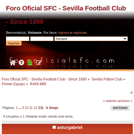
Foro Oficial SFC - Sevilla Football Club
- Since 1890
Bienvenido(a),
Visitante
. Por favor,
ingresa
o
regístrate
.
Foro Oficial SFC - Sevilla Football Club - Since 1890
»
Sevilla Fútbol Club
»
Primer Equipo
»
RAFA MIR
« anterior
próximo »
Páginas:
1
...
9
10
11
12
[
13
]
Ir Abajo
IMPRIMIR
0 Usuarios y 1 Visitante están viendo este tema.
asturgabriel