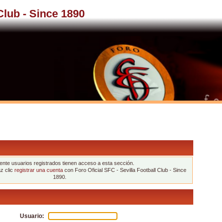
 Club - Since 1890
nte usuarios registrados tienen acceso a esta sección.
az clic
registrar una cuenta
con Foro Oficial SFC - Sevilla Football Club - Since
1890.
Usuario: