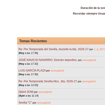
Duración de la se
Recordar siempre Usua
Temas Recientes
Re: Pre Temporada del Sevilla, durante la tda. 2026-27
por
J_A_REY
[
Hoy
a las 17:36]
JOSÉ IGNACIO NAVARRO. Director deportivo.
por
asturgabriel
[
Hoy
a las 17:32]
LUIS GARCÍA PLAZA
por
asturgabriel
[
Hoy
a las 17:30]
Re: Pre Temporada Sevilla Atco., tda. 2026-27
por
asturgabriel
[
Hoy
a las 12:03]
Djibril SOW
por
asturgabriel
[
Ayer
a las 11:14]
Sevilla "C"
por
asturgabriel