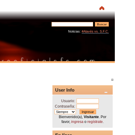
Noticias:
#Alavés vs. S.F.C.
User Info
Usuario:
Contraseña:
Bienvenido(a),
Visitante
. Por
favor,
ingresa
o
regístrate
.