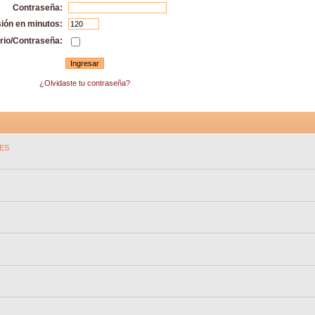
Contraseña:
sión en minutos:
rio/Contraseña:
¿Olvidaste tu contraseña?
ES