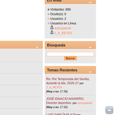
En línea
Visitantes: 886
Oculto(s): 0
Usuarios: 2
Usuarios en Línea:
asturgabriel
J_A_REYES
Búsqueda
Temas Recientes
Re: Pre Temporada del Sevilla,
durante la tda. 2026-27
por
J_A_REYES
[
Hoy
a las 17:36]
JOSÉ IGNACIO NAVARRO.
Director deportivo.
por
asturgabriel
[
Hoy
a las 17:32]
LUIS GARCÍA PLAZA
por