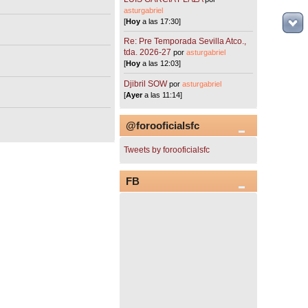
asturgabriel
[
Hoy
a las 17:30]
Re: Pre Temporada Sevilla Atco.,
tda. 2026-27
por
asturgabriel
[
Hoy
a las 12:03]
Djibril SOW
por
asturgabriel
[
Ayer
a las 11:14]
@forooficialsfc
Tweets by forooficialsfc
FB