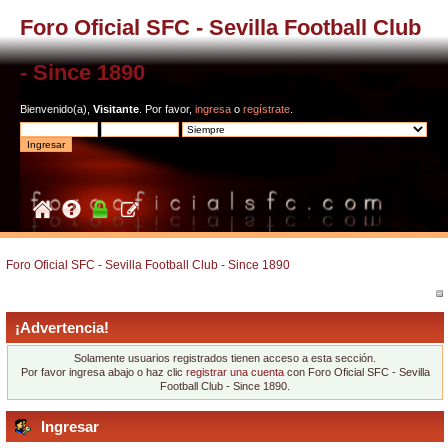
Foro Oficial SFC - Sevilla Football Club
- Since 1890
Bienvenido(a),
Visitante
. Por favor,
ingresa
o
regístrate
.
Foro Oficial SFC - Sevilla Football Club - Since 1890
¡Advertencia!
Solamente usuarios registrados tienen acceso a esta sección.
Por favor ingresa abajo o haz clic
registrar una cuenta
con Foro Oficial SFC - Sevilla
Football Club - Since 1890.
Ingresar