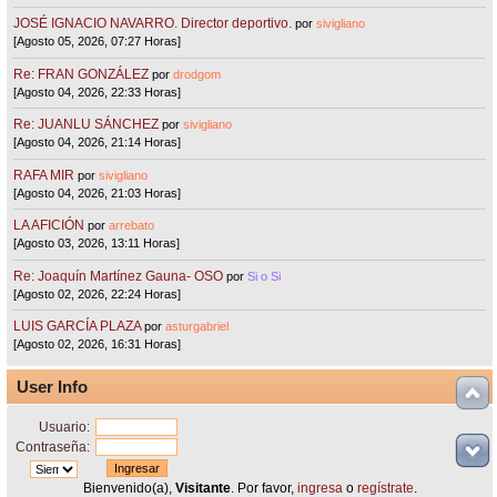
JOSÉ IGNACIO NAVARRO. Director deportivo.
por
sivigliano
[Agosto 05, 2026, 07:27 Horas]
Re: FRAN GONZÁLEZ
por
drodgom
[Agosto 04, 2026, 22:33 Horas]
Re: JUANLU SÁNCHEZ
por
sivigliano
[Agosto 04, 2026, 21:14 Horas]
RAFA MIR
por
sivigliano
[Agosto 04, 2026, 21:03 Horas]
LA AFICIÓN
por
arrebato
[Agosto 03, 2026, 13:11 Horas]
Re: Joaquín Martínez Gauna- OSO
por
Si o Si
[Agosto 02, 2026, 22:24 Horas]
LUIS GARCÍA PLAZA
por
asturgabriel
[Agosto 02, 2026, 16:31 Horas]
User Info
Usuario:
Contraseña:
Bienvenido(a),
Visitante
. Por favor,
ingresa
o
regístrate
.