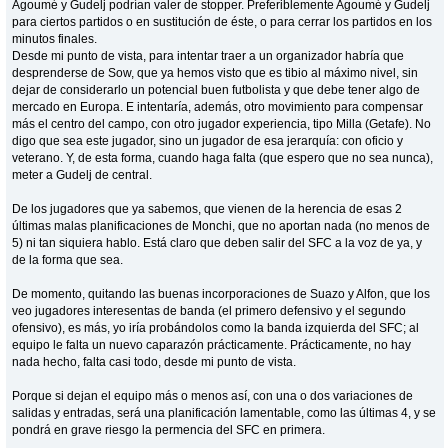
Agoumé y Gudelj podrían valer de stopper. Preferiblemente Agoumé y Gudelj
para ciertos partidos o en sustitución de éste, o para cerrar los partidos en los
minutos finales.
Desde mi punto de vista, para intentar traer a un organizador habría que
desprenderse de Sow, que ya hemos visto que es tibio al máximo nivel, sin
dejar de considerarlo un potencial buen futbolista y que debe tener algo de
mercado en Europa. E intentaría, además, otro movimiento para compensar
más el centro del campo, con otro jugador experiencia, tipo Milla (Getafe). No
digo que sea este jugador, sino un jugador de esa jerarquía: con oficio y
veterano. Y, de esta forma, cuando haga falta (que espero que no sea nunca),
meter a Gudelj de central.
De los jugadores que ya sabemos, que vienen de la herencia de esas 2
últimas malas planificaciones de Monchi, que no aportan nada (no menos de
5) ni tan siquiera hablo. Está claro que deben salir del SFC a la voz de ya, y
de la forma que sea.
De momento, quitando las buenas incorporaciones de Suazo y Alfon, que los
veo jugadores interesentas de banda (el primero defensivo y el segundo
ofensivo), es más, yo iría probándolos como la banda izquierda del SFC; al
equipo le falta un nuevo caparazón prácticamente. Prácticamente, no hay
nada hecho, falta casi todo, desde mi punto de vista.
Porque si dejan el equipo más o menos así, con una o dos variaciones de
salidas y entradas, será una planificación lamentable, como las últimas 4, y se
pondrá en grave riesgo la permencia del SFC en primera.