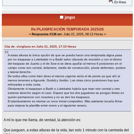
En línea
jmpn
Re:PLANIFICACIÓN TEMPORADA 2025/26
«
Respuesta #136 en:
Julio 22, 2025, 08:13 Horas »
Cita de: sivigliano en Julio 21, 2025, 17:15 Horas
A estas alturas la única opción de que se pueda hacer una temporada digna pasa
por no traspasar a Lukebakio ni a Badé salvo cláusula de rescisión y con el dinero
del traspaso de Juanlu y el de Sow si se diera apañar al menos 6 posiciones en el
campo como son central, delantero, medio de construcción, pivote defensivo, portero
y lateral derecho.
De todos ellos como bien dices el menos urgente sería el de pivote ya que ahí al
menos tenemos a Agoumé, Gudelj y Jordán. Las otras cinco posiciones hay que
reforzarlas a toda costa.
Obviamente si traspasan a Badé o Lukebakio habría que traer otro central u otro
extremo derecho según el caso. Espero que los dos jugadores se pongan firmes en
querer permanecer con nosotros y no se den los traspasos.
El planteamiento es montar un once inicial competitivo. Más adelante tocaría fichar
para mejorar la plantilla entre enero y el siguiente verano.
A mí lo que me llama, de verdad, la atención es:
Que jueguen, a estas alturas de la vida, tan solo 1 minuto con la camiseta del