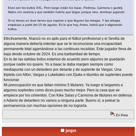
Esos son los bultos XXL. Pero luego están los Isaac, Pedrosa, Carmona o gudelj.
Malos con avaricia y que también habría que largar, porque sino, terminan jugando.
Si no tienes un duro tienes que esperar a que lleguen las rebajas. Y las rebajas
empiezan a partir del 15 de agosto. Es lo que hay. Antes, habrá que ir aligerando
bultos.
Efectivamente, Nianzú no es apto para el fútbol profesional y el Sevilla de
alguna manera debería intentar que se le reconociese una incapacidad
permanente total agarrándose a las continuas recaídas. Este jugador lleva de
baja desde octubre de 2024. Es una barbaridad de tiempo.
En lo de las salidas todos estamos de acuerdo pero algunos se quedarán
porque nadie los quiere. Yo a Isaac le daba margen siempre como
mediapunta con un delantero por delante y de suplente de Vargas. Una
tripleta con Alfon, Vargas y Lukebakio con Ejuke e Idumbo de suplentes puede
funcionar.
Mi preocupación es que faltan mínimo 5 titulares. Ya luego si largamos a
algunos suplentes como dices pues mucho mejor. Pero la casa que se
empiece por los cimientos. Con Kike Salas y Carmona de titulares en defensa
o Adams de delantero no vamos a ninguna parte. Bueno sí, a pelear la
permanencia con muchas opciones de no lograrla.
En línea
jmpn