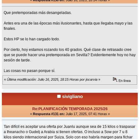
«
Respuesta #130 en:
Julio 16, 2025, 18:14 Horas »
Que pretemporadas más desangeladas.
Antes era una de las épocas más ilusionantes, hasta que llegaba mayo y las
finales.
Estos HP se lo han cargado todo.
Por cierto, hoy estamos rozando los 40 grados. Qué clase de retrasado cree
que se puede hacer una pretemporada en Sevilla? Evidentemente hoy no hay
sesión de tarde.
Las cosas no pasan porque sí.
«
Última modificación: Julio 16, 2025, 18:15 Horas por jocarvia
»
En línea
sivigliano
Re:PLANIFICACIÓN TEMPORADA 2025/26
«
Respuesta #131 en:
Julio 17, 2025, 07:41 Horas »
Tan difícil es aceptar una oferta por Juanlu aunque sea de 15 kilos o traspasar
a Iheanacho o Gudelj a Arabia si tienen ofertas. O incluso a Sow por 7 u 8
kilos siendo internacional por Suiza. Solo con eso habría margen para fichar