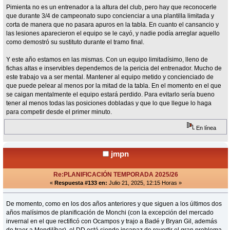
Pimienta no es un entrenador a la altura del club, pero hay que reconocerle
que durante 3/4 de campeonato supo concienciar a una plantilla limitada y
corta de manera que no pasara apuros en la tabla. En cuanto el cansancio y
las lesiones aparecieron el equipo se le cayó, y nadie podía arreglar aquello
como demostró su sustituto durante el tramo final.
Y este año estamos en las mismas. Con un equipo limitadísimo, lleno de
fichas altas e inservibles dependemos de la pericia del entrenador. Mucho de
este trabajo va a ser mental. Mantener al equipo metido y concienciado de
que puede pelear al menos por la mitad de la tabla. En el momento en el que
se caigan mentalmente el equipo estará perdido. Para evitarlo sería bueno
tener al menos todas las posiciones dobladas y que lo que llegue lo haga
para competir desde el primer minuto.
En línea
jmpn
Re:PLANIFICACIÓN TEMPORADA 2025/26
«
Respuesta #133 en:
Julio 21, 2025, 12:15 Horas »
De momento, como en los dos años anteriores y que siguen a los últimos dos
años malísimos de planificación de Monchi (con la excepción del mercado
invernal en el que rectificó con Ocampos y trajo a Badé y Bryan Gil, además
de traer a Mendilíbar), el DD está siendo incapaz de revertir el gran problema