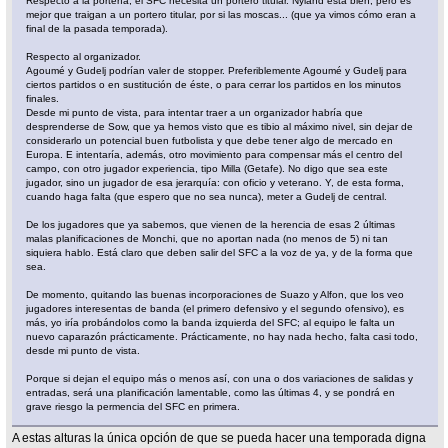
Respecto a la portería, el SFC necesita un portero titular. Nyland está bien, pero es
mejor que traigan a un portero titular, por si las moscas... (que ya vimos cómo eran a
final de la pasada temporada).
Respecto al organizador.
Agoumé y Gudelj podrían valer de stopper. Preferiblemente Agoumé y Gudelj para
ciertos partidos o en sustitución de éste, o para cerrar los partidos en los minutos
finales.
Desde mi punto de vista, para intentar traer a un organizador habría que
desprenderse de Sow, que ya hemos visto que es tibio al máximo nivel, sin dejar de
considerarlo un potencial buen futbolista y que debe tener algo de mercado en
Europa. E intentaría, además, otro movimiento para compensar más el centro del
campo, con otro jugador experiencia, tipo Milla (Getafe). No digo que sea este
jugador, sino un jugador de esa jerarquía: con oficio y veterano. Y, de esta forma,
cuando haga falta (que espero que no sea nunca), meter a Gudelj de central.
De los jugadores que ya sabemos, que vienen de la herencia de esas 2 últimas
malas planificaciones de Monchi, que no aportan nada (no menos de 5) ni tan
siquiera hablo. Está claro que deben salir del SFC a la voz de ya, y de la forma que
sea.
De momento, quitando las buenas incorporaciones de Suazo y Alfon, que los veo
jugadores interesentas de banda (el primero defensivo y el segundo ofensivo), es
más, yo iría probándolos como la banda izquierda del SFC; al equipo le falta un
nuevo caparazón prácticamente. Prácticamente, no hay nada hecho, falta casi todo,
desde mi punto de vista.
Porque si dejan el equipo más o menos así, con una o dos variaciones de salidas y
entradas, será una planificación lamentable, como las últimas 4, y se pondrá en
grave riesgo la permencia del SFC en primera.
A estas alturas la única opción de que se pueda hacer una temporada digna