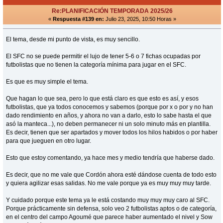
Re:PLANIFICACIÓN TEMPORADA 2025/26
«
Respuesta #139 en:
Julio 23, 2025, 10:50 Horas »
El tema, desde mi punto de vista, es muy sencillo.
El SFC no se puede permitir el lujo de tener 5-6 o 7 fichas ocupadas por
futbolistas que no tienen la categoría mínima para jugar en el SFC.
Es que es muy simple el tema.
Que hagan lo que sea, pero lo que está claro es que esto es así, y esos
futbolistas, que ya todos conocemos y sabemos (porque por x o por y no han
dado rendimiento en años, y ahora no van a darlo, esto lo sabe hasta el que
asó la manteca...), no deben permanecer ni un solo minuto más en plantilla.
Es decir, tienen que ser apartados y mover todos los hilos habidos o por haber
para que jueguen en otro lugar.
Esto que estoy comentando, ya hace mes y medio tendría que haberse dado.
Es decir, que no me vale que Cordón ahora esté dándose cuenta de todo esto
y quiera agilizar esas salidas. No me vale porque ya es muy muy muy tarde.
Y cuidado porque este tema ya le está costando muy muy muy caro al SFC.
Porque prácticamente sin defensa, solo veo 2 futbolistas aptos o de categoría,
en el centro del campo Agoumé que parece haber aumentado el nivel y Sow