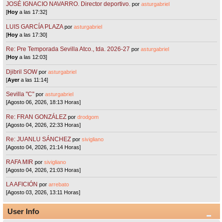
JOSÉ IGNACIO NAVARRO. Director deportivo.
por
asturgabriel
[
Hoy
a las 17:32]
LUIS GARCÍA PLAZA
por
asturgabriel
[
Hoy
a las 17:30]
Re: Pre Temporada Sevilla Atco., tda. 2026-27
por
asturgabriel
[
Hoy
a las 12:03]
Djibril SOW
por
asturgabriel
[
Ayer
a las 11:14]
Sevilla "C"
por
asturgabriel
[Agosto 06, 2026, 18:13 Horas]
Re: FRAN GONZÁLEZ
por
drodgom
[Agosto 04, 2026, 22:33 Horas]
Re: JUANLU SÁNCHEZ
por
sivigliano
[Agosto 04, 2026, 21:14 Horas]
RAFA MIR
por
sivigliano
[Agosto 04, 2026, 21:03 Horas]
LA AFICIÓN
por
arrebato
[Agosto 03, 2026, 13:11 Horas]
User Info