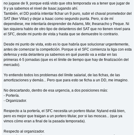
no jugase de 9, porque está visto que otra temporada va a tener que jugar de
9 y ya sabemos el nivel de Isaac jugando ahí.
También, el DD podría intentar fichar un 9 puro, subir el chaval prometedor del
SAT (Iker Villar) y dejar a Isaac como segundo punta. Pero, si de mí
dependiese, me intentaría desprender de Adams, Mir, Iheanacho y Peque. Ni
tan siquiera hablo de otro tipo de delanteros del SAT que no tienen nivel para
el SFC, desde mi punto de vista y hasta que se demuestre lo contrario.
Desde mi punto de vista, esto es lo que habría que solucionar urgentemente,
antes de comenzar la competición. Porque si el SFC comienza la liga con esta
defensa y esta delantera ya sabemos en qué puesto va a estar en las
primeras 4-5 jornadas (que es el límite de tiempo que hay de finalización del
mercado).
Yo entiendo todos los problemas del límite salarial, de las fichas, de las
amortizaciones y demás... Pero que para esto se ficha a un DD, me imagino.
No descartando, dentro de esa urgencia, a dos posiciones más:
- Portería.
- Organizador.
Respecto a la portería, el SFC necesita un portero titular. Nyland está bien,
pero es mejor que traigan a un portero titular, por si las moscas... (que ya
vimos cómo eran a final de la pasada temporada).
Respecto al organizador.