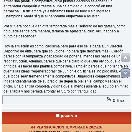
armar una plantilla competitiva, cuya primera decisión es echar a un
entrenador campeón y traerse a una calamidad que conoció en una
barbacoa. En diciembre ya estábamos fuera de todo y sin ingresos
Champions. Ahora sí que el panorama empezaba a asustar.
Por si fuera poco le dan otra temporada más al señorito de las gafas y, como
no puede ser de otra manera, termina de aplastar al club. Arruinados y a
punto de descender.
Hoy la situación es complicadísima pero para eso se le paga a un Director
Deportivo de élite, para que solucione (no para que destruya más). Cordón
parece con la templanza y capacidad de poner al menos las bases de una
reconstrucción. Además, parece que tiene claro lo que Orta olvidó, que lo
principal es hacer una plantilla competitiva. También parece que no tendrá en
cuenta las ideas "regeneradoras" de Junior. 4 o 5 fichajes, no pido más. Pero
que todos sean tremendamente competitivos. Jugadores comprometidos que,
independientemente de su precio, se dejen la piel en el campo y sepan el
oficio. Una plantilla completa y digna que al menos asiente al equipo en mitad
de la tabla y nos permita afrontar el futuro con tranquilidad.
En línea
jocarvia
Re:PLANIFICACIÓN TEMPORADA 2025/26