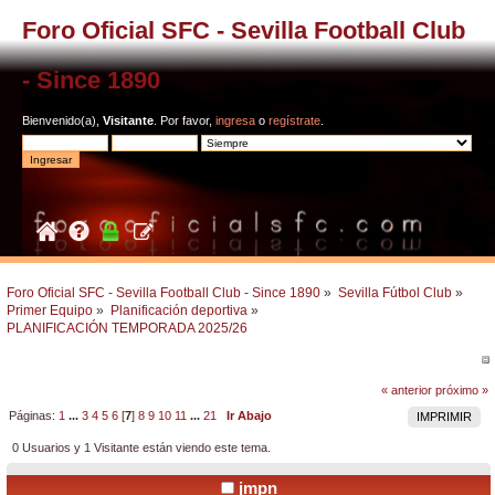
Foro Oficial SFC - Sevilla Football Club
- Since 1890
Bienvenido(a),
Visitante
. Por favor,
ingresa
o
regístrate
.
Foro Oficial SFC - Sevilla Football Club - Since 1890
»
Sevilla Fútbol Club
»
Primer Equipo
»
Planificación deportiva
»
PLANIFICACIÓN TEMPORADA 2025/26
« anterior
próximo »
Páginas:
1
...
3
4
5
6
[
7
]
8
9
10
11
...
21
Ir Abajo
IMPRIMIR
0 Usuarios y 1 Visitante están viendo este tema.
jmpn