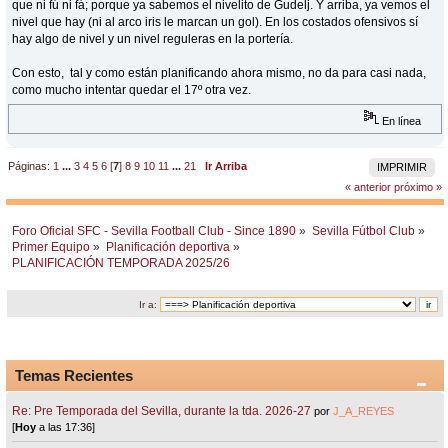
que ni fú ni fá; porque ya sabemos el nivelito de Gudelj. Y arriba, ya vemos el
nivel que hay (ni al arco iris le marcan un gol). En los costados ofensivos sí
hay algo de nivel y un nivel reguleras en la portería.
Con esto, tal y como están planificando ahora mismo, no da para casi nada,
como mucho intentar quedar el 17º otra vez.
En línea
Páginas:
1
...
3
4
5
6
[
7
]
8
9
10
11
...
21
Ir Arriba
IMPRIMIR
« anterior
próximo »
Foro Oficial SFC - Sevilla Football Club - Since 1890
»
Sevilla Fútbol Club
»
Primer Equipo
»
Planificación deportiva
»
PLANIFICACIÓN TEMPORADA 2025/26
Ir a:
Temas Recientes
Re: Pre Temporada del Sevilla, durante la tda. 2026-27
por
J_A_REYES
[
Hoy
a las 17:36]