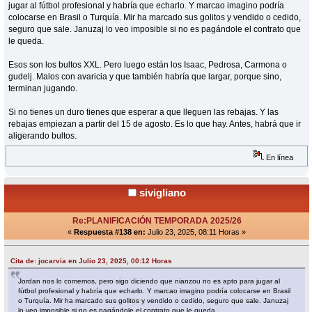
jugar al fútbol profesional y habría que echarlo. Y marcao imagino podría
colocarse en Brasil o Turquía. Mir ha marcado sus golitos y vendido o cedido,
seguro que sale. Januzaj lo veo imposible si no es pagándole el contrato que
le queda.
Esos son los bultos XXL. Pero luego están los Isaac, Pedrosa, Carmona o
gudelj. Malos con avaricia y que también habría que largar, porque sino,
terminan jugando.
Si no tienes un duro tienes que esperar a que lleguen las rebajas. Y las
rebajas empiezan a partir del 15 de agosto. Es lo que hay. Antes, habrá que ir
aligerando bultos.
En línea
sivigliano
Re:PLANIFICACIÓN TEMPORADA 2025/26
«
Respuesta #138 en:
Julio 23, 2025, 08:11 Horas »
Cita de: jocarvia en Julio 23, 2025, 00:12 Horas
Jordan nos lo comemos, pero sigo diciendo que nianzou no es apto para jugar al
fútbol profesional y habría que echarlo. Y marcao imagino podría colocarse en Brasil
o Turquía. Mir ha marcado sus golitos y vendido o cedido, seguro que sale. Januzaj
lo veo imposible si no es pagándole el contrato que le queda.