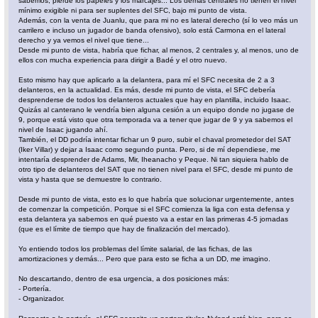
sabemos, pierde los papeles y los marcajes... Los demás centrales no tienen el nivel
mínimo exigible ni para ser suplentes del SFC, bajo mi punto de vista.
Además, con la venta de Juanlu, que para mi no es lateral derecho (sí lo veo más un
carrilero e incluso un jugador de banda ofensivo), solo está Carmona en el lateral
derecho y ya vemos el nivel que tiene...
Desde mi punto de vista, habría que fichar, al menos, 2 centrales y, al menos, uno de
ellos con mucha experiencia para dirigir a Badé y el otro nuevo.
Esto mismo hay que aplicarlo a la delantera, para mí el SFC necesita de 2 a 3
delanteros, en la actualidad. Es más, desde mi punto de vista, el SFC debería
desprenderse de todos los delanteros actuales que hay en plantilla, incluido Isaac.
Quizás al canterano le vendría bien alguna cesión a un equipo donde no jugase de
9, porque está visto que otra temporada va a tener que jugar de 9 y ya sabemos el
nivel de Isaac jugando ahí.
También, el DD podría intentar fichar un 9 puro, subir el chaval prometedor del SAT
(Iker Villar) y dejar a Isaac como segundo punta. Pero, si de mí dependiese, me
intentaría desprender de Adams, Mir, Iheanacho y Peque. Ni tan siquiera hablo de
otro tipo de delanteros del SAT que no tienen nivel para el SFC, desde mi punto de
vista y hasta que se demuestre lo contrario.
Desde mi punto de vista, esto es lo que habría que solucionar urgentemente, antes
de comenzar la competición. Porque si el SFC comienza la liga con esta defensa y
esta delantera ya sabemos en qué puesto va a estar en las primeras 4-5 jornadas
(que es el límite de tiempo que hay de finalización del mercado).
Yo entiendo todos los problemas del límite salarial, de las fichas, de las
amortizaciones y demás... Pero que para esto se ficha a un DD, me imagino.
No descartando, dentro de esa urgencia, a dos posiciones más:
- Portería.
- Organizador.