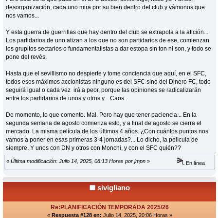
desorganización, cada uno mira por su bien dentro del club y vámonos que
nos vamos...
Y esta guerra de guerrillas que hay dentro del club se extrapola a la afición...
Los partidarios de uno atizan a los que no son partidarios de ese, comienzan
los grupitos sectarios o fundamentalistas a dar estopa sin ton ni son, y todo se
pone del revés.
Hasta que el sevillismo no despierte y tome conciencia que aquí, en el SFC,
todos esos máximos accionistas ninguno es del SFC sino del Dinero FC, todo
seguirá igual o cada vez irá a peor, porque las opiniones se radicalizarán
entre los partidarios de unos y otros y... Caos.
De momento, lo que comento. Mal. Pero hay que tener paciencia... En la
segunda semana de agosto comienza esto, y a final de agosto se cierra el
mercado. La misma película de los últimos 4 años. ¿Con cuántos puntos nos
vamos a poner en esas primeras 3-4 jornadas?... Lo dicho, la película de
siempre. Y unos con DN y otros con Monchi, y con el SFC quién??
«
Última modificación: Julio 14, 2025, 08:13 Horas por jmpn
»
En línea
sivigliano
Re:PLANIFICACIÓN TEMPORADA 2025/26
«
Respuesta #128 en:
Julio 14, 2025, 20:06 Horas »