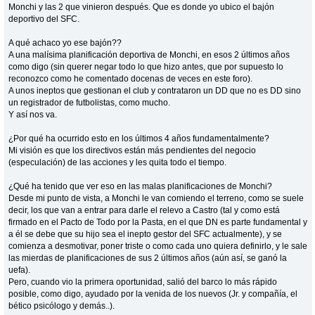
Monchi y las 2 que vinieron después. Que es donde yo ubico el bajón
deportivo del SFC.
A qué achaco yo ese bajón??
A una malísima planificación deportiva de Monchi, en esos 2 últimos años
como digo (sin querer negar todo lo que hizo antes, que por supuesto lo
reconozco como he comentado docenas de veces en este foro).
A unos ineptos que gestionan el club y contrataron un DD que no es DD sino
un registrador de futbolistas, como mucho.
Y así nos va.
¿Por qué ha ocurrido esto en los últimos 4 años fundamentalmente?
Mi visión es que los directivos están más pendientes del negocio
(especulación) de las acciones y les quita todo el tiempo.
¿Qué ha tenido que ver eso en las malas planificaciones de Monchi?
Desde mi punto de vista, a Monchi le van comiendo el terreno, como se suele
decir, los que van a entrar para darle el relevo a Castro (tal y como está
firmado en el Pacto de Todo por la Pasta, en el que DN es parte fundamental y
a él se debe que su hijo sea el inepto gestor del SFC actualmente), y se
comienza a desmotivar, poner triste o como cada uno quiera definirlo, y le sale
las mierdas de planificaciones de sus 2 últimos años (aún así, se ganó la
uefa).
Pero, cuando vio la primera oportunidad, salió del barco lo más rápido
posible, como digo, ayudado por la venida de los nuevos (Jr. y compañía, el
bético psicólogo y demás..).