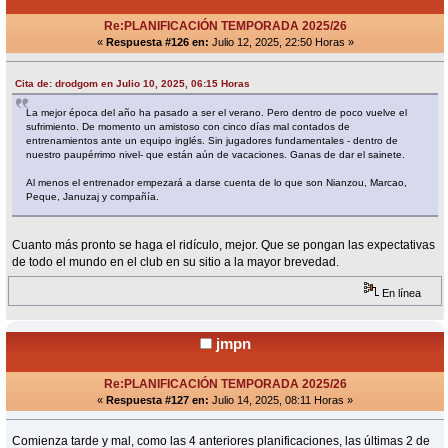
Re:PLANIFICACIÓN TEMPORADA 2025/26
«
Respuesta #126 en:
Julio 12, 2025, 22:50 Horas »
Cita de: drodgom en Julio 10, 2025, 06:15 Horas
La mejor época del año ha pasado a ser el verano. Pero dentro de poco vuelve el
sufrimiento. De momento un amistoso con cinco días mal contados de
entrenamientos ante un equipo inglés. Sin jugadores fundamentales - dentro de
nuestro paupérrimo nivel- que están aún de vacaciones. Ganas de dar el sainete.
Al menos el entrenador empezará a darse cuenta de lo que son Nianzou, Marcao,
Peque, Januzaj y compañía.
Cuanto más pronto se haga el ridículo, mejor. Que se pongan las expectativas
de todo el mundo en el club en su sitio a la mayor brevedad.
En línea
jmpn
Re:PLANIFICACIÓN TEMPORADA 2025/26
«
Respuesta #127 en:
Julio 14, 2025, 08:11 Horas »
Comienza tarde y mal, como las 4 anteriores planificaciones, las últimas 2 de