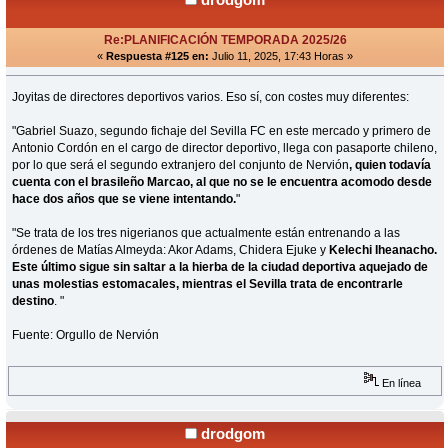
Re:PLANIFICACIÓN TEMPORADA 2025/26
«
Respuesta #125 en:
Julio 11, 2025, 17:43 Horas »
Joyitas de directores deportivos varios. Eso sí, con costes muy diferentes:
"Gabriel Suazo, segundo fichaje del Sevilla FC en este mercado y primero de
Antonio Cordón en el cargo de director deportivo, llega con pasaporte chileno,
por lo que será el segundo extranjero del conjunto de Nervión
, quien todavía
cuenta con el brasileño Marcao, al que no se le encuentra acomodo desde
hace dos años que se viene intentando.
"
"Se trata de los tres nigerianos que actualmente están entrenando a las
órdenes de Matías Almeyda: Akor Adams, Chidera Ejuke y
Kelechi Iheanacho.
Este último sigue sin saltar a la hierba de la ciudad deportiva aquejado de
unas molestias estomacales, mientras el Sevilla trata de encontrarle
destino
. "
Fuente: Orgullo de Nervión
En línea
drodgom