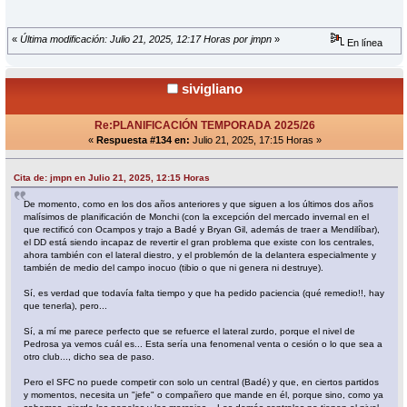
«
Última modificación: Julio 21, 2025, 12:17 Horas por jmpn
»
En línea
sivigliano
Re:PLANIFICACIÓN TEMPORADA 2025/26
«
Respuesta #134 en:
Julio 21, 2025, 17:15 Horas »
Cita de: jmpn en Julio 21, 2025, 12:15 Horas
De momento, como en los dos años anteriores y que siguen a los últimos dos años
malísimos de planificación de Monchi (con la excepción del mercado invernal en el
que rectificó con Ocampos y trajo a Badé y Bryan Gil, además de traer a Mendilíbar),
el DD está siendo incapaz de revertir el gran problema que existe con los centrales,
ahora también con el lateral diestro, y el problemón de la delantera especialmente y
también de medio del campo inocuo (tibio o que ni genera ni destruye).
Sí, es verdad que todavía falta tiempo y que ha pedido paciencia (qué remedio!!, hay
que tenerla), pero...
Sí, a mí me parece perfecto que se refuerce el lateral zurdo, porque el nivel de
Pedrosa ya vemos cuál es... Esta sería una fenomenal venta o cesión o lo que sea a
otro club..., dicho sea de paso.
Pero el SFC no puede competir con solo un central (Badé) y que, en ciertos partidos
y momentos, necesita un "jefe" o compañero que mande en él, porque sino, como ya