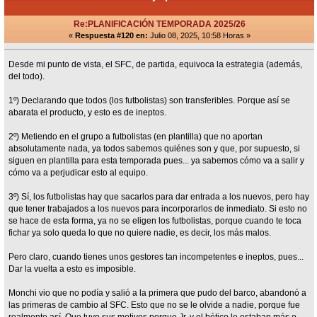
Re:PLANIFICACIÓN TEMPORADA 2025/26
«
Respuesta #120 en:
Julio 08, 2025, 10:58 Horas »
Desde mi punto de vista, el SFC, de partida, equivoca la estrategia (además,
del todo).
1º) Declarando que todos (los futbolistas) son transferibles. Porque así se
abarata el producto, y esto es de ineptos.
2º) Metiendo en el grupo a futbolistas (en plantilla) que no aportan
absolutamente nada, ya todos sabemos quiénes son y que, por supuesto, si
siguen en plantilla para esta temporada pues... ya sabemos cómo va a salir y
cómo va a perjudicar esto al equipo.
3º) Sí, los futbolistas hay que sacarlos para dar entrada a los nuevos, pero hay
que tener trabajados a los nuevos para incorporarlos de inmediato. Si esto no
se hace de esta forma, ya no se eligen los futbolistas, porque cuando te toca
fichar ya solo queda lo que no quiere nadie, es decir, los más malos.
Pero claro, cuando tienes unos gestores tan incompetentes e ineptos, pues...
Dar la vuelta a esto es imposible.
Monchi vio que no podía y salió a la primera que pudo del barco, abandonó a
las primeras de cambio al SFC. Esto que no se le olvide a nadie, porque fue
realmente así. Que tuvo sus motivos porque Jr. y el bético le estaban más o