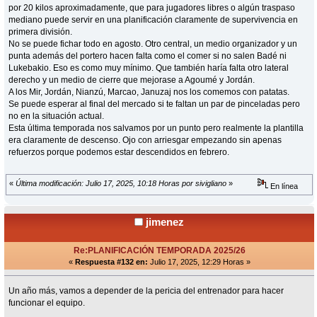
por 20 kilos aproximadamente, que para jugadores libres o algún traspaso
mediano puede servir en una planificación claramente de supervivencia en
primera división.
No se puede fichar todo en agosto. Otro central, un medio organizador y un
punta además del portero hacen falta como el comer si no salen Badé ni
Lukebakio. Eso es como muy mínimo. Que también haría falta otro lateral
derecho y un medio de cierre que mejorase a Agoumé y Jordán.
A los Mir, Jordán, Nianzú, Marcao, Januzaj nos los comemos con patatas.
Se puede esperar al final del mercado si te faltan un par de pinceladas pero
no en la situación actual.
Esta última temporada nos salvamos por un punto pero realmente la plantilla
era claramente de descenso. Ojo con arriesgar empezando sin apenas
refuerzos porque podemos estar descendidos en febrero.
«
Última modificación: Julio 17, 2025, 10:18 Horas por sivigliano
»
En línea
jimenez
Re:PLANIFICACIÓN TEMPORADA 2025/26
«
Respuesta #132 en:
Julio 17, 2025, 12:29 Horas »
Un año más, vamos a depender de la pericia del entrenador para hacer
funcionar el equipo.