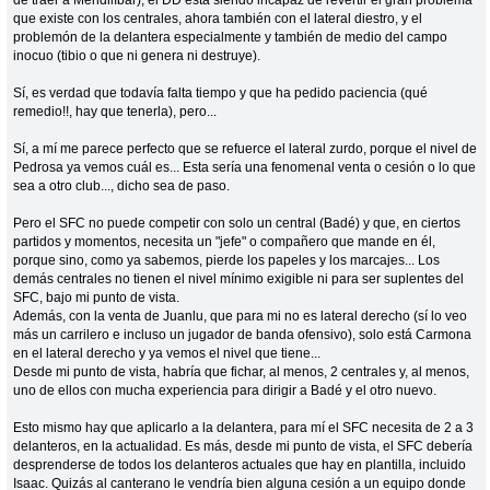
que existe con los centrales, ahora también con el lateral diestro, y el
problemón de la delantera especialmente y también de medio del campo
inocuo (tibio o que ni genera ni destruye).
Sí, es verdad que todavía falta tiempo y que ha pedido paciencia (qué
remedio!!, hay que tenerla), pero...
Sí, a mí me parece perfecto que se refuerce el lateral zurdo, porque el nivel de
Pedrosa ya vemos cuál es... Esta sería una fenomenal venta o cesión o lo que
sea a otro club..., dicho sea de paso.
Pero el SFC no puede competir con solo un central (Badé) y que, en ciertos
partidos y momentos, necesita un "jefe" o compañero que mande en él,
porque sino, como ya sabemos, pierde los papeles y los marcajes... Los
demás centrales no tienen el nivel mínimo exigible ni para ser suplentes del
SFC, bajo mi punto de vista.
Además, con la venta de Juanlu, que para mi no es lateral derecho (sí lo veo
más un carrilero e incluso un jugador de banda ofensivo), solo está Carmona
en el lateral derecho y ya vemos el nivel que tiene...
Desde mi punto de vista, habría que fichar, al menos, 2 centrales y, al menos,
uno de ellos con mucha experiencia para dirigir a Badé y el otro nuevo.
Esto mismo hay que aplicarlo a la delantera, para mí el SFC necesita de 2 a 3
delanteros, en la actualidad. Es más, desde mi punto de vista, el SFC debería
desprenderse de todos los delanteros actuales que hay en plantilla, incluido
Isaac. Quizás al canterano le vendría bien alguna cesión a un equipo donde