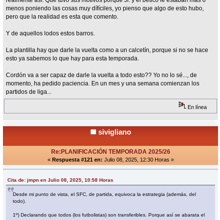
menos poniendo las cosas muy dífíciles, yo pienso que algo de esto hubo,
pero que la realidad es esta que comento.
Y de aquellos lodos estos barros.
La plantilla hay que darle la vuelta como a un calcetín, porque si no se hace
esto ya sabemos lo que hay para esta temporada.
Cordón va a ser capaz de darle la vuelta a todo esto?? Yo no lo sé..., de
momento, ha pedido paciencia. En un mes y una semana comienzan los
partidos de liga...
En línea
sivigliano
Re:PLANIFICACIÓN TEMPORADA 2025/26
«
Respuesta #121 en:
Julio 08, 2025, 12:30 Horas »
Cita de: jmpn en Julio 08, 2025, 10:58 Horas
Desde mi punto de vista, el SFC, de partida, equivoca la estrategia (además, del
todo).
1º) Declarando que todos (los futbolistas) son transferibles. Porque así se abarata el