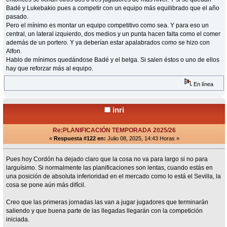
Badé y Lukebakio pues a competir con un equipo más equilibrado que el año
pasado.
Pero el mínimo es montar un equipo competitivo como sea. Y para eso un
central, un lateral izquierdo, dos medios y un punta hacen falta como el comer
además de un portero. Y ya deberían estar apalabrados como se hizo con
Alfon.
Hablo de mínimos quedándose Badé y el belga. Si salen éstos o uno de ellos
hay que reforzar más al equipo.
En línea
inri
Re:PLANIFICACIÓN TEMPORADA 2025/26
«
Respuesta #122 en:
Julio 08, 2025, 14:43 Horas »
Pues hoy Cordón ha dejado claro que la cosa no va para largo si no para
larguísimo. Si normalmente las planificaciones son lentas, cuando estás en
una posición de absoluta inferioridad en el mercado como lo está el Sevilla, la
cosa se pone aún más difícil.
Creo que las primeras jornadas las van a jugar jugadores que terminarán
saliendo y que buena parte de las llegadas llegarán con la competición
iniciada.