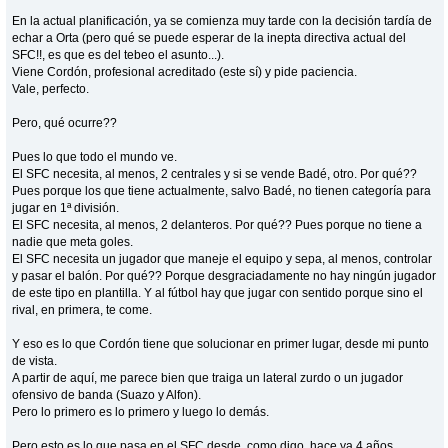
En la actual planificación, ya se comienza muy tarde con la decisión tardía de
echar a Orta (pero qué se puede esperar de la inepta directiva actual del
SFC!!, es que es del tebeo el asunto...).
Viene Cordón, profesional acreditado (este sí) y pide paciencia.
Vale, perfecto.
Pero, qué ocurre??
Pues lo que todo el mundo ve.
El SFC necesita, al menos, 2 centrales y si se vende Badé, otro. Por qué??
Pues porque los que tiene actualmente, salvo Badé, no tienen categoría para
jugar en 1ª división.
El SFC necesita, al menos, 2 delanteros. Por qué?? Pues porque no tiene a
nadie que meta goles.
El SFC necesita un jugador que maneje el equipo y sepa, al menos, controlar
y pasar el balón. Por qué?? Porque desgraciadamente no hay ningún jugador
de este tipo en plantilla. Y al fútbol hay que jugar con sentido porque sino el
rival, en primera, te come.
Y eso es lo que Cordón tiene que solucionar en primer lugar, desde mi punto
de vista.
A partir de aquí, me parece bien que traiga un lateral zurdo o un jugador
ofensivo de banda (Suazo y Alfon).
Pero lo primero es lo primero y luego lo demás.
Pero esto es lo que pasa en el SFC desde, como digo, hace ya 4 años,