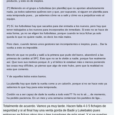
producto, y esto es de ineptos.
2º) Metiendo en el grupo a futbolistas (en plantilla) que no aportan absolutamente
nada, ya todos sabemos quiénes son y que, por supuesto, si siguen en plantilla para
esta temporada pues... ya sabemos cómo va a salir y cómo va a perjudicar esto al
equipo.
3º) Sí, los futbolistas hay que sacarlos para dar entrada a los nuevos, pero hay que
tener trabajados a los nuevos para incorporarlos de inmediato. Si esto no se hace de
esta forma, ya no se eligen los futbolistas, porque cuando te toca fichar ya solo
queda lo que no quiere nadie, es decir, los más malos.
Pero claro, cuando tienes unos gestores tan incompetentes e ineptos, pues... Dar la
vuelta a esto es imposible.
Monchi vio que no podía y salió a la primera que pudo del barco, abandonó a las
primeras de cambio al SFC. Esto que no se le olvide a nadie, porque fue realmente
así. Que tuvo sus motivos porque Jr. y el bético le estaban más o menos poniendo
las cosas muy dífíciles, yo pienso que algo de esto hubo, pero que la realidad es
esta que comento.
Y de aquellos lodos estos barros.
La plantilla hay que darle la vuelta como a un calcetín, porque si no se hace esto ya
sabemos lo que hay para esta temporada.
Cordón va a ser capaz de darle la vuelta a todo esto?? Yo no lo sé..., de momento,
ha pedido paciencia. En un mes y una semana comienzan los partidos de liga...
Totalmente de acuerdo. Vamos ya muy tarde. Hacen falta 4 ó 5 fichajes de
seguridad y si al final hay una venta gorda de Badé y Lukebakio pues
entonces se fichan otros dos o tres jugadores de más nivel. Y si se quedan