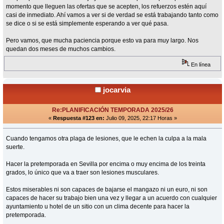
momento que lleguen las ofertas que se acepten, los refuerzos estén aquí
casi de inmediato. Ahí vamos a ver si de verdad se está trabajando tanto como
se dice o si se está simplemente esperando a ver qué pasa.
Pero vamos, que mucha paciencia porque esto va para muy largo. Nos
quedan dos meses de muchos cambios.
En línea
jocarvia
Re:PLANIFICACIÓN TEMPORADA 2025/26
«
Respuesta #123 en:
Julio 09, 2025, 22:17 Horas »
Cuando tengamos otra plaga de lesiones, que le echen la culpa a la mala
suerte.
Hacer la pretemporada en Sevilla por encima o muy encima de los treinta
grados, lo único que va a traer son lesiones musculares.
Estos miserables ni son capaces de bajarse el mangazo ni un euro, ni son
capaces de hacer su trabajo bien una vez y llegar a un acuerdo con cualquier
ayuntamiento u hotel de un sitio con un clima decente para hacer la
pretemporada.