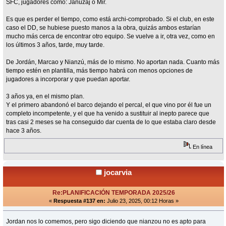
SFC, jugadores como: Januzaj o Mir.
Es que es perder el tiempo, como está archi-comprobado. Si el club, en este
caso el DD, se hubiese puesto manos a la obra, quizás ambos estarían
mucho más cerca de encontrar otro equipo. Se vuelve a ir, otra vez, como en
los últimos 3 años, tarde, muy tarde.
De Jordán, Marcao y Nianzú, más de lo mismo. No aportan nada. Cuanto más
tiempo estén en plantilla, más tiempo habrá con menos opciones de
jugadores a incorporar y que puedan aportar.
3 años ya, en el mismo plan.
Y el primero abandonó el barco dejando el percal, el que vino por él fue un
completo incompetente, y el que ha venido a sustituir al inepto parece que
tras casi 2 meses se ha conseguido dar cuenta de lo que estaba claro desde
hace 3 años.
En línea
jocarvia
Re:PLANIFICACIÓN TEMPORADA 2025/26
«
Respuesta #137 en:
Julio 23, 2025, 00:12 Horas »
Jordan nos lo comemos, pero sigo diciendo que nianzou no es apto para