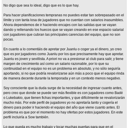
No digo que sea lo ideal, digo que es lo que hay.
Para hacer planificaciones tempranas no puedes estar tan sobrepasado en el
límite y con tanta losa de jugadores que no cuentan con salarios inasumibles.
Ahora dependemos de ir haciendo encajes con las salidas que se vayan
dando y rellenando los huecos que se vayan creando en ese espacio salarial
con jugadores que cubran las principales carencias del equipo, que no son
pocas.
En cuanto a lo comentáis de apretar por Juanlu o coger ya el dinero, yo creo
que es por jugadores como Juanlu por los que precisamente hay que apretar.
Juanlu es joven y sevillista. A priori no va a presionar al club para salir, y tiene
margen de crecimiento así como un salario razonable, por lo que su
continuidad en el equipo no es un problema en absoluto, y no sólo seguiría
aportando, si no que podría revalorizarse aún más a poco que el equipo rinda
de manera decente durante la temporada y en un contexto menos negativo.
Soy consciente que la duda surge de la necesidad de ingresar cuanto antes,
pero creo que donde se puede ser más flexible es con jugadores como Badé
o Lukebakio, que tienen fichas importantes, y que difícilmente se revalorizarán
mucho más. Por este perfil de jugadores yo no apretaría tanto y cogería el
dinero para poder ir haciendo el equipo del año que viene cuanto antes. El
problema es que por el momento no hay ofertas por estos jugadores. En este
perfil incluiría a Sow también.
Lo que queda es mucho trabajo y tocar muchas puertas para que en el