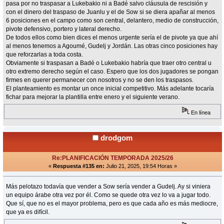
pasa por no traspasar a Lukebakio ni a Badé salvo cláusula de rescisión y
con el dinero del traspaso de Juanlu y el de Sow si se diera apañar al menos
6 posiciones en el campo como son central, delantero, medio de construcción,
pivote defensivo, portero y lateral derecho.
De todos ellos como bien dices el menos urgente sería el de pivote ya que ahí
al menos tenemos a Agoumé, Gudelj y Jordán. Las otras cinco posiciones hay
que reforzarlas a toda costa.
Obviamente si traspasan a Badé o Lukebakio habría que traer otro central u
otro extremo derecho según el caso. Espero que los dos jugadores se pongan
firmes en querer permanecer con nosotros y no se den los traspasos.
El planteamiento es montar un once inicial competitivo. Más adelante tocaría
fichar para mejorar la plantilla entre enero y el siguiente verano.
En línea
drodgom
Re:PLANIFICACIÓN TEMPORADA 2025/26
«
Respuesta #135 en:
Julio 21, 2025, 19:54 Horas »
Más pelotazo todavía que vender a Sow sería vender a Gudelj. Ay si viniera
un equipo árabe otra vez por él. Como se quede otra vez lo va a jugar todo.
Que sí, que no es el mayor problema, pero es que cada año es más mediocre,
que ya es difícil.