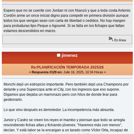
Espero que no se cuente con Jordan ni con Nianzú y que a toda costa Antonio
Cordón arme un once inicial digno para competir en primera división aunque
todos los que vengan sean con carta de libertad o cedidos. No hay margen
para probaturas tipo Peque o Agoumé. Si se falla en los fichajes que faltan
estamos descendidos en marzo.
En línea
jimenez
Re:PLANIFICACIÓN TEMPORADA 2025/26
«
Respuesta #129 en:
Julio 16, 2025, 10:34 Horas »
Monchi dejó un estropicio importante. Pero también dejó una Champions por
delante y una Supercopa ante el City, con los ingresos que eso supone.
Digamos que dejaba un marronazo pero con hilos de donde tirar para
gestionarlo.
Lo que vino después es demoledor. La incompetencia más absurda.
Junior y Castro se creen los reyes el mambo y piensan que todo se arregla
rescindiendo fichas altas y fichando jóvenes. "Haremos más con menos",
decían. Y está labor se la encargan a un tarado como Víctor Orta, incapaz de