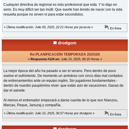
Cualquier directiva de regional es más profesional que esta. Y lo digo en
serio. Es muy difícil ser tan inútil. Que suerte han tenido de nacer con la vida
resuelta porque no sirven ni para estar escondidos.
«
Última modificación: Julio 09, 2025, 22:21 Horas por jocarvia
»
En línea
drodgom
Re:PLANIFICACIÓN TEMPORADA 2025/26
«
Respuesta #124 en:
Julio 10, 2025, 06:15 Horas »
La mejor época del año ha pasado a ser el verano. Pero dentro de poco
vuelve el sufrimiento. De momento un amistoso con cinco días mal contados
de entrenamientos ante un equipo inglés. Sin jugadores fundamentales -
dentro de nuestro paupérrimo nivel- que están aún de vacaciones. Ganas de
dar el sainete.
Al menos el entrenador empezará a darse cuenta de lo que son Nianzou,
Marcao, Peque, Januzaj y compañía.
«
Última modificación: Julio 10, 2025, 06:57 Horas por drodgom
»
En línea
drodgom