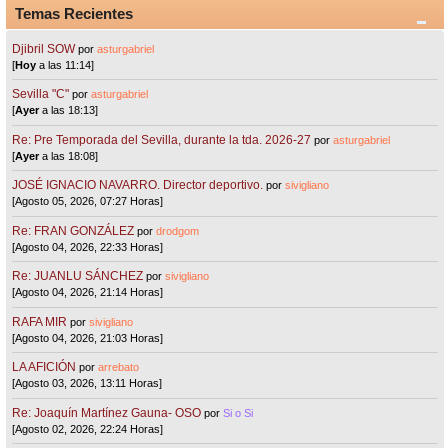
Temas Recientes
Djibril SOW
por
asturgabriel
[
Hoy
a las 11:14]
Sevilla "C"
por
asturgabriel
[
Ayer
a las 18:13]
Re: Pre Temporada del Sevilla, durante la tda. 2026-27
por
asturgabriel
[
Ayer
a las 18:08]
JOSÉ IGNACIO NAVARRO. Director deportivo.
por
sivigliano
[Agosto 05, 2026, 07:27 Horas]
Re: FRAN GONZÁLEZ
por
drodgom
[Agosto 04, 2026, 22:33 Horas]
Re: JUANLU SÁNCHEZ
por
sivigliano
[Agosto 04, 2026, 21:14 Horas]
RAFA MIR
por
sivigliano
[Agosto 04, 2026, 21:03 Horas]
LA AFICIÓN
por
arrebato
[Agosto 03, 2026, 13:11 Horas]
Re: Joaquín Martínez Gauna- OSO
por
Si o Si
[Agosto 02, 2026, 22:24 Horas]