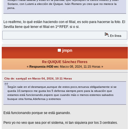
Soriano, con Luismi a elección de Quique. Iván Romero yo creo que no merece la
pena.
Lo reafirmo, lo qué están haciendo con el filial, es solo para hacerse la foto. El
Sevilla tiene qué tener el filial en 1ª RFEF. si o si.
En línea
jmpn
Re:QUIQUE Sánchez Flores
«
Respuesta #430 en:
Marzo 08, 2024, 11:15 Horas »
Cita de: santyp2 en Marzo 04, 2024, 10:11 Horas
Según sale en el desmarque,aunque de estos poco,renueva obligadamente si se
queda 10,tampoco me gusta los 5 defensa siempre,pero para la situación que
estamos está funcionando,espero que cuando más o menos estemos salvados
busque otra forma,4defensa y extremos
Está funcionando porque se está ganando.
Pero yo no veo que sea por el sistema, ni tan siquiera por los 3 centrales.