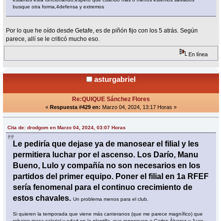
busque otra forma,4defensa y extremos
Por lo que he oído desde Getafe, es de piñón fijo con los 5 atrás. Según
parece, allí se le criticó mucho eso.
En línea
asturgabriel
Re:QUIQUE Sánchez Flores
«
Respuesta #429 en:
Marzo 04, 2024, 13:17 Horas »
Cita de: drodgom en Marzo 04, 2024, 03:07 Horas
Le pediría que dejase ya de manosear el filial y les
permitiera luchar por el ascenso. Los Darío, Manu
Bueno, Lulo y compañía no son necesarios en los
partidos del primer equipo. Poner el filial en 1a RFEF
sería fenomenal para el continuo crecimiento de
estos chavales.
Un problema menos para el club.
Si quieren la temporada que viene más canteranos (que me parece magnífico) que
rebajen masa salarial y edad en la plantilla, que repesquen a Carlos Álvarez y Juan