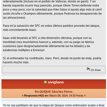
reiteradamente (incluso en el partido de Vallecas, donde se ganó). Y en
banda izquierdo ocurre muy parecido, porque Oliver Torres defiende entre
poco y muy poco; con la salvedad que Kike Salas sí ayuda algo más al carril
zurdo (Acuña u Ocampos últimamente, porque Pedrosa ha desaparecido de
las alineaciones).
Para mí la salvación del SFC en estos últimos partidos procede del ataque,
más concretamente Isaac.
Isaac está llevando al SFC a otra dimensión ofensiva, porque con su
movilidad crea muchísimos huecos y, además, con su juego se fabrica
ocasiones (que desgraciadamente últimamente las ha fallado) y da
asistencias múltiples a Ennesyri.
Sí, el entrenador ha contribuido, claro. Pero, desde mi punto de vista, podría
hacerlo mucho más.
En línea
sivigliano
Re:QUIQUE Sánchez Flores
«
Respuesta #431 en:
Marzo 08, 2024, 14:33 Horas »
Yo no soy partidario de que la etapa de Quique como entrenador acabe a final