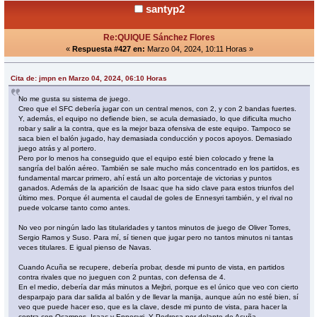
santyp2
Re:QUIQUE Sánchez Flores
«
Respuesta #427 en:
Marzo 04, 2024, 10:11 Horas »
Cita de: jmpn en Marzo 04, 2024, 06:10 Horas
No me gusta su sistema de juego.
Creo que el SFC debería jugar con un central menos, con 2, y con 2 bandas fuertes.
Y, además, el equipo no defiende bien, se acula demasiado, lo que dificulta mucho
robar y salir a la contra, que es la mejor baza ofensiva de este equipo. Tampoco se
saca bien el balón jugado, hay demasiada conducción y pocos apoyos. Demasiado
juego atrás y al portero.
Pero por lo menos ha conseguido que el equipo esté bien colocado y frene la
sangría del balón aéreo. También se sale mucho más concentrado en los partidos, es
fundamental marcar primero, ahí está un alto porcentaje de victorias y puntos
ganados. Además de la aparición de Isaac que ha sido clave para estos triunfos del
último mes. Porque él aumenta el caudal de goles de Ennesyri también, y el rival no
puede volcarse tanto como antes.
No veo por ningún lado las titularidades y tantos minutos de juego de Oliver Torres,
Sergio Ramos y Suso. Para mí, sí tienen que jugar pero no tantos minutos ni tantas
veces titulares. E igual pienso de Navas.
Cuando Acuña se recupere, debería probar, desde mi punto de vista, en partidos
contra rivales que no jueguen con 2 puntas, con defensa de 4.
En el medio, debería dar más minutos a Mejbri, porque es el único que veo con cierto
desparpajo para dar salida al balón y de llevar la manija, aunque aún no esté bien, sí
veo que puede hacer eso, que es la clave, desde mi punto de vista, para hacer la
contra con Ocampos, Isaac y Ennesyri. Y Pedrosa por delante de Acuña.