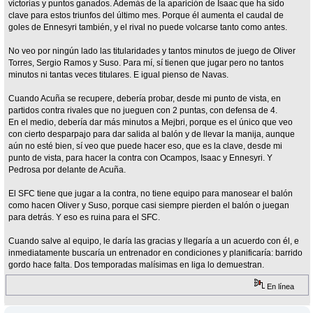
victorias y puntos ganados. Además de la aparición de Isaac que ha sido
clave para estos triunfos del último mes. Porque él aumenta el caudal de
goles de Ennesyri también, y el rival no puede volcarse tanto como antes.
No veo por ningún lado las titularidades y tantos minutos de juego de Oliver
Torres, Sergio Ramos y Suso. Para mí, sí tienen que jugar pero no tantos
minutos ni tantas veces titulares. E igual pienso de Navas.
Cuando Acuña se recupere, debería probar, desde mi punto de vista, en
partidos contra rivales que no jueguen con 2 puntas, con defensa de 4.
En el medio, debería dar más minutos a Mejbri, porque es el único que veo
con cierto desparpajo para dar salida al balón y de llevar la manija, aunque
aún no esté bien, sí veo que puede hacer eso, que es la clave, desde mi
punto de vista, para hacer la contra con Ocampos, Isaac y Ennesyri. Y
Pedrosa por delante de Acuña.
El SFC tiene que jugar a la contra, no tiene equipo para manosear el balón
como hacen Oliver y Suso, porque casi siempre pierden el balón o juegan
para detrás. Y eso es ruina para el SFC.
Cuando salve al equipo, le daría las gracias y llegaría a un acuerdo con él, e
inmediatamente buscaría un entrenador en condiciones y planificaría: barrido
gordo hace falta. Dos temporadas malísimas en liga lo demuestran.
En línea