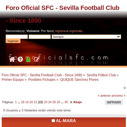
Foro Oficial SFC - Sevilla Football Club
- Since 1890
Bienvenido(a),
Visitante
. Por favor,
ingresa
o
regístrate
.
Foro Oficial SFC - Sevilla Football Club - Since 1890
»
Sevilla Fútbol Club
»
Primer Equipo
»
Posibles Fichajes
»
QUIQUE Sánchez Flores
« anterior
próximo »
Páginas:
1
...
18
19
20
21
[
22
]
23
24
25
26
...
30
Ir Abajo
IMPRIMIR
0 Usuarios y 3 Visitantes están viendo este tema.
AL-MARA