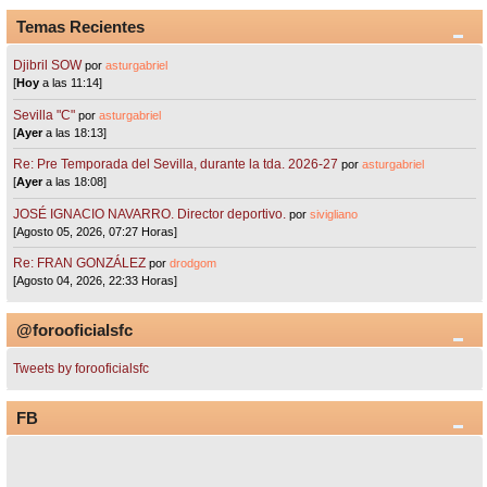
Temas Recientes
Djibril SOW
por
asturgabriel
[
Hoy
a las 11:14]
Sevilla "C"
por
asturgabriel
[
Ayer
a las 18:13]
Re: Pre Temporada del Sevilla, durante la tda. 2026-27
por
asturgabriel
[
Ayer
a las 18:08]
JOSÉ IGNACIO NAVARRO. Director deportivo.
por
sivigliano
[Agosto 05, 2026, 07:27 Horas]
Re: FRAN GONZÁLEZ
por
drodgom
[Agosto 04, 2026, 22:33 Horas]
@forooficialsfc
Tweets by forooficialsfc
FB