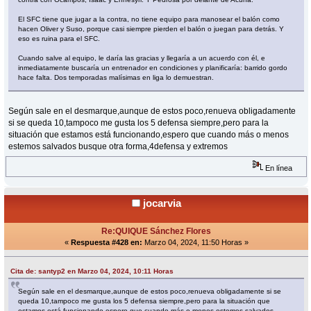
El SFC tiene que jugar a la contra, no tiene equipo para manosear el balón como
hacen Oliver y Suso, porque casi siempre pierden el balón o juegan para detrás. Y
eso es ruina para el SFC.
Cuando salve al equipo, le daría las gracias y llegaría a un acuerdo con él, e
inmediatamente buscaría un entrenador en condiciones y planificaría: barrido gordo
hace falta. Dos temporadas malísimas en liga lo demuestran.
Según sale en el desmarque,aunque de estos poco,renueva obligadamente
si se queda 10,tampoco me gusta los 5 defensa siempre,pero para la
situación que estamos está funcionando,espero que cuando más o menos
estemos salvados busque otra forma,4defensa y extremos
En línea
jocarvia
Re:QUIQUE Sánchez Flores
«
Respuesta #428 en:
Marzo 04, 2024, 11:50 Horas »
Cita de: santyp2 en Marzo 04, 2024, 10:11 Horas
Según sale en el desmarque,aunque de estos poco,renueva obligadamente si se
queda 10,tampoco me gusta los 5 defensa siempre,pero para la situación que
estamos está funcionando,espero que cuando más o menos estemos salvados