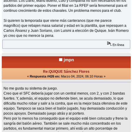
ascenso. Los Darío, Manu Bueno, Lulo y compañía no son necesarios en los
partidos del primer equipo. Poner el filial en 1a RFEF sería fenomenal para el
continuo crecimiento de estos chavales. Un problema menos para el club.
Si quieren la temporada que viene más canteranos (que me parece
magnífico) que rebajen masa salarial y edad en la plantilla, que repesquen a
Carlos Álvarez y Juan Soriano, con Luismi a elección de Quique. Iván Romero
yo creo que no merece la pena.
En línea
jmpn
Re:QUIQUE Sánchez Flores
«
Respuesta #426 en:
Marzo 04, 2024, 06:10 Horas »
No me gusta su sistema de juego.
Creo que el SFC debería jugar con un central menos, con 2, y con 2 bandas
fuertes. Y, además, el equipo no defiende bien, se acula demasiado, lo que
dificulta mucho robar y salir a la contra, que es la mejor baza ofensiva de este
equipo. Tampoco se saca bien el balón jugado, hay demasiada conducción y
pocos apoyos. Demasiado juego atrás y al portero.
Pero por lo menos ha conseguido que el equipo esté bien colocado y frene la
sangría del balón aéreo. También se sale mucho más concentrado en los
partidos, es fundamental marcar primero, ahí está un alto porcentaje de