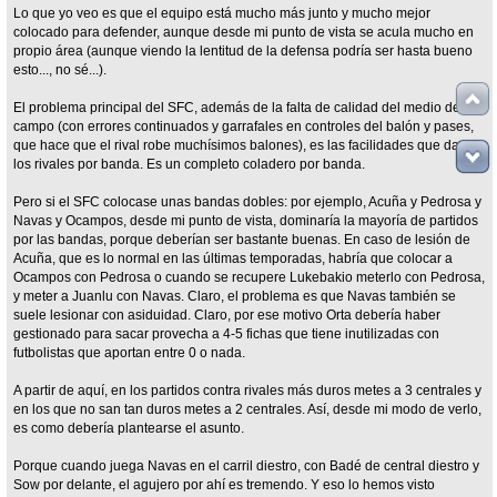
Lo que yo veo es que el equipo está mucho más junto y mucho mejor
colocado para defender, aunque desde mi punto de vista se acula mucho en
propio área (aunque viendo la lentitud de la defensa podría ser hasta bueno
esto..., no sé...).
El problema principal del SFC, además de la falta de calidad del medio del
campo (con errores continuados y garrafales en controles del balón y pases,
que hace que el rival robe muchísimos balones), es las facilidades que da a
los rivales por banda. Es un completo coladero por banda.
Pero si el SFC colocase unas bandas dobles: por ejemplo, Acuña y Pedrosa y
Navas y Ocampos, desde mi punto de vista, dominaría la mayoría de partidos
por las bandas, porque deberían ser bastante buenas. En caso de lesión de
Acuña, que es lo normal en las últimas temporadas, habría que colocar a
Ocampos con Pedrosa o cuando se recupere Lukebakio meterlo con Pedrosa,
y meter a Juanlu con Navas. Claro, el problema es que Navas también se
suele lesionar con asiduidad. Claro, por ese motivo Orta debería haber
gestionado para sacar provecha a 4-5 fichas que tiene inutilizadas con
futbolistas que aportan entre 0 o nada.
A partir de aquí, en los partidos contra rivales más duros metes a 3 centrales y
en los que no san tan duros metes a 2 centrales. Así, desde mi modo de verlo,
es como debería plantearse el asunto.
Porque cuando juega Navas en el carril diestro, con Badé de central diestro y
Sow por delante, el agujero por ahí es tremendo. Y eso lo hemos visto