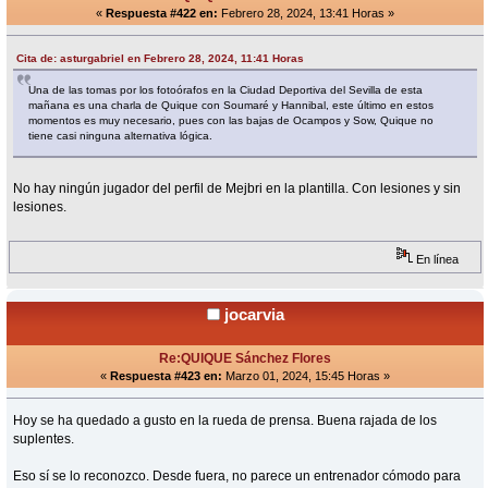
«
Respuesta #422 en:
Febrero 28, 2024, 13:41 Horas »
Cita de: asturgabriel en Febrero 28, 2024, 11:41 Horas
Una de las tomas por los fotoórafos en la Ciudad Deportiva del Sevilla de esta
mañana es una charla de Quique con Soumaré y Hannibal, este último en estos
momentos es muy necesario, pues con las bajas de Ocampos y Sow, Quique no
tiene casi ninguna alternativa lógica.
No hay ningún jugador del perfil de Mejbri en la plantilla. Con lesiones y sin
lesiones.
En línea
jocarvia
Re:QUIQUE Sánchez Flores
«
Respuesta #423 en:
Marzo 01, 2024, 15:45 Horas »
Hoy se ha quedado a gusto en la rueda de prensa. Buena rajada de los
suplentes.
Eso sí se lo reconozco. Desde fuera, no parece un entrenador cómodo para