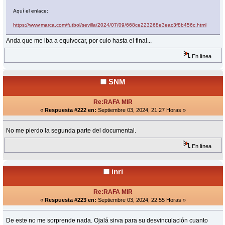
Aquí el enlace:
https://www.marca.com/futbol/sevilla/2024/07/09/668ce223268e3eac3f8b456c.html
Anda que me iba a equivocar, por culo hasta el final...
En línea
SNM
Re:RAFA MIR
«
Respuesta #222 en:
Septiembre 03, 2024, 21:27 Horas »
No me pierdo la segunda parte del documental.
En línea
inri
Re:RAFA MIR
«
Respuesta #223 en:
Septiembre 03, 2024, 22:55 Horas »
De este no me sorprende nada. Ojalá sirva para su desvinculación cuanto