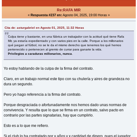
Re:RAFA MIR
«
Respuesta #237 en:
Agosto 04, 2025, 19:00 Horas »
Cita de: asturgabriel en Agosto 01, 2025, 11:32 Horas
Culpa tiene y bastante, en una fábrica un trabajador con la actitud qué tiene Rafa
Mir, ya estaría expedientado y con varios pies en la calle. Porque a los millonarios
qué juegan al fútbol, no se le da el mismo derecho que tenemos los qué hemos
pertenecido o pertenecen al gremio de currar para ganarte la vida.
Privilegios a caraduras millonarios, nunca
.
Yo estoy hablando de la culpa de la firma del contrato.
Claro, en un trabajo normal este tipo con su chulería y aires de grandeza no
dura un segundo.
Pero yo hago referencia a la firma del contrato.
Porque desgraciada o afortunadamente nos hemos dado unas normas de
convivencia. Y resulta que lo que se firma en un contrato, salvo pacto en
contrario por las partes signatarias, hay que cumplirlo.
Esto es a lo que me refiero.
Si el club lo ha contratado por x años y x cantidad de dinero, pues el jugador