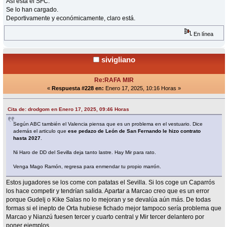
Así está el SFC.
Se lo han cargado.
Deportivamente y económicamente, claro está.
En línea
sivigliano
Re:RAFA MIR
«
Respuesta #228 en:
Enero 17, 2025, 10:16 Horas »
Cita de: drodgom en Enero 17, 2025, 09:46 Horas
Según ABC también el Valencia piensa que es un problema en el vestuario. Dice
además el articulo que
ese pedazo de León de San Fernando le hizo contrato
hasta 2027
.
Ni Haro de DD del Sevilla deja tanto lastre. Hay Mir para rato.
Venga Mago Ramón, regresa para enmendar tu propio marrón.
Estos jugadores se los come con patatas el Sevilla. Si los coge un Caparrós
los hace competir y tendrían salida. Apartar a Marcao creo que es un error
porque Gudelj o Kike Salas no lo mejoran y se devalúa aún más. De todas
formas si el inepto de Orta hubiese fichado mejor tampoco sería problema que
Marcao y Nianzú fuesen tercer y cuarto central y Mir tercer delantero por
poner ejemplos.