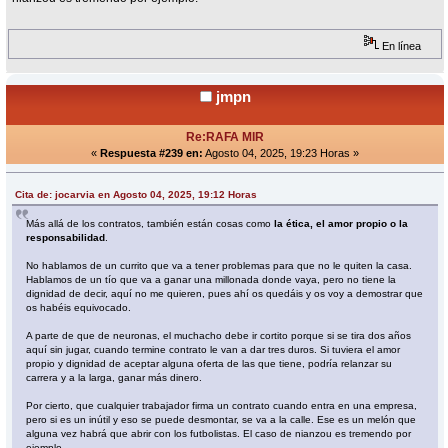
En línea
jmpn
Re:RAFA MIR
«
Respuesta #239 en:
Agosto 04, 2025, 19:23 Horas »
Cita de: jocarvia en Agosto 04, 2025, 19:12 Horas
Más allá de los contratos, también están cosas como
la ética, el amor propio o la
responsabilidad
.
No hablamos de un currito que va a tener problemas para que no le quiten la casa.
Hablamos de un tío que va a ganar una millonada donde vaya, pero no tiene la
dignidad de decir, aquí no me quieren, pues ahí os quedáis y os voy a demostrar que
os habéis equivocado.
A parte de que de neuronas, el muchacho debe ir cortito porque si se tira dos años
aquí sin jugar, cuando termine contrato le van a dar tres duros. Si tuviera el amor
propio y dignidad de aceptar alguna oferta de las que tiene, podría relanzar su
carrera y a la larga, ganar más dinero.
Por cierto, que cualquier trabajador firma un contrato cuando entra en una empresa,
pero si es un inútil y eso se puede desmontar, se va a la calle. Ese es un melón que
alguna vez habrá que abrir con los futbolistas. El caso de nianzou es tremendo por
ejemplo.