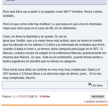
Pero qué ética vas a pedir a un jugador como Mir?? Hombre. Ahora y antes,
cuidado...
Pero es que como éste hay multitud. Lo que pasa es que unos lo disimulan
mejor que otros (que es el caso de Mir, en no disimular).
Claro, no tiene la dignidad y se queda. Sí, así es.
Igual que Jordán, que a lo mejor tiene más actitud, pero ya vimos el nivelito
que ha ofrecido en los últimos 2-3 años y la millonada de contratos que firmó,
cuando sí daba el nivel o, al menos, tenía categoría para jugar en el SFC. O
Marcao, cuántos meses ha estado en la enfermería Marcao, prácticamente los
mismos que Nianzú.. Es que.. Este es un problemón, cuando tienes tantos y
tantos jugadores en plantilla que no tienen la categoría.
Para echar para atrás un contrato es muy muy muy complicado. Ojalá y el
SFC tuviera 2-3 fichas libres y se ahorrase algo de dinero, pero... Yo lo veo
muy complicado. Mucho.
En línea
Páginas:
1
...
8
9
10
11
[
12
]
13
Ir Arriba
IMPRIMIR
« anterior
próximo »