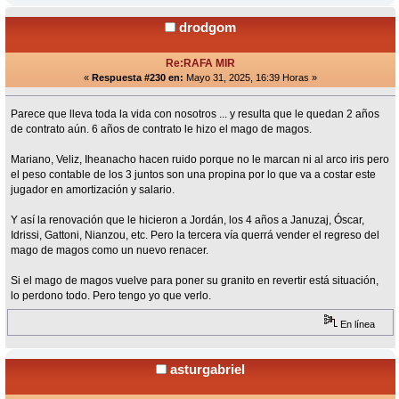
drodgom
Re:RAFA MIR
«
Respuesta #230 en:
Mayo 31, 2025, 16:39 Horas »
Parece que lleva toda la vida con nosotros ... y resulta que le quedan 2 años
de contrato aún. 6 años de contrato le hizo el mago de magos.
Mariano, Veliz, Iheanacho hacen ruido porque no le marcan ni al arco iris pero
el peso contable de los 3 juntos son una propina por lo que va a costar este
jugador en amortización y salario.
Y así la renovación que le hicieron a Jordán, los 4 años a Januzaj, Óscar,
Idrissi, Gattoni, Nianzou, etc. Pero la tercera vía querrá vender el regreso del
mago de magos como un nuevo renacer.
Si el mago de magos vuelve para poner su granito en revertir está situación,
lo perdono todo. Pero tengo yo que verlo.
En línea
asturgabriel