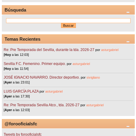
Búsqueda
Temas Recientes
Re: Pre Temporada del Sevilla, durante la tda. 2026-27
por
asturgabriel
[
Hoy
a las 12:03]
Sevilla F.C. Femenino. Primer equipo.
por
asturgabriel
[
Hoy
a las 11:54]
JOSÉ IGNACIO NAVARRO. Director deportivo.
por
sivigliano
[
Ayer
a las 23:01]
LUIS GARCÍA PLAZA
por
asturgabriel
[
Ayer
a las 17:30]
Re: Pre Temporada Sevilla Atco., tda. 2026-27
por
asturgabriel
[
Ayer
a las 12:03]
@forooficialsfc
Tweets by forooficialsfc