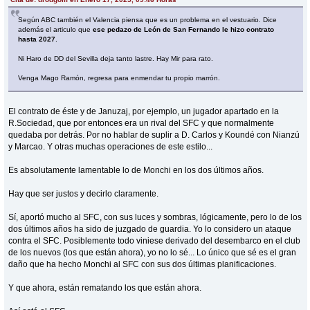
Según ABC también el Valencia piensa que es un problema en el vestuario. Dice
además el articulo que
ese pedazo de León de San Fernando le hizo contrato
hasta 2027
.
Ni Haro de DD del Sevilla deja tanto lastre. Hay Mir para rato.
Venga Mago Ramón, regresa para enmendar tu propio marrón.
El contrato de éste y de Januzaj, por ejemplo, un jugador apartado en la
R.Sociedad, que por entonces era un rival del SFC y que normalmente
quedaba por detrás. Por no hablar de suplir a D. Carlos y Koundé con Nianzú
y Marcao. Y otras muchas operaciones de este estilo...
Es absolutamente lamentable lo de Monchi en los dos últimos años.
Hay que ser justos y decirlo claramente.
Sí, aportó mucho al SFC, con sus luces y sombras, lógicamente, pero lo de los
dos últimos años ha sido de juzgado de guardia. Yo lo considero un ataque
contra el SFC. Posiblemente todo viniese derivado del desembarco en el club
de los nuevos (los que están ahora), yo no lo sé... Lo único que sé es el gran
daño que ha hecho Monchi al SFC con sus dos últimas planificaciones.
Y que ahora, están rematando los que están ahora.