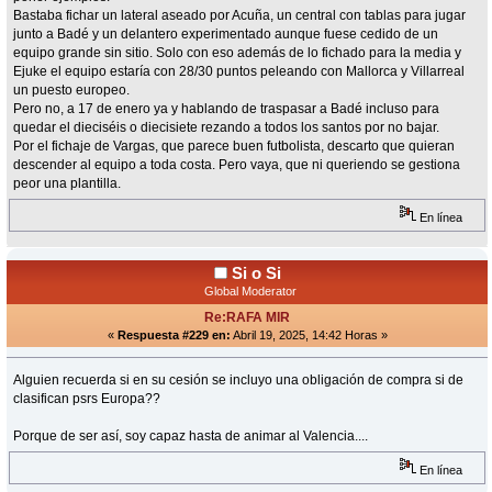
Bastaba fichar un lateral aseado por Acuña, un central con tablas para jugar
junto a Badé y un delantero experimentado aunque fuese cedido de un
equipo grande sin sitio. Solo con eso además de lo fichado para la media y
Ejuke el equipo estaría con 28/30 puntos peleando con Mallorca y Villarreal
un puesto europeo.
Pero no, a 17 de enero ya y hablando de traspasar a Badé incluso para
quedar el dieciséis o diecisiete rezando a todos los santos por no bajar.
Por el fichaje de Vargas, que parece buen futbolista, descarto que quieran
descender al equipo a toda costa. Pero vaya, que ni queriendo se gestiona
peor una plantilla.
En línea
Si o Si
Global Moderator
Re:RAFA MIR
«
Respuesta #229 en:
Abril 19, 2025, 14:42 Horas »
Alguien recuerda si en su cesión se incluyo una obligación de compra si de
clasifican psrs Europa??
Porque de ser así, soy capaz hasta de animar al Valencia....
En línea