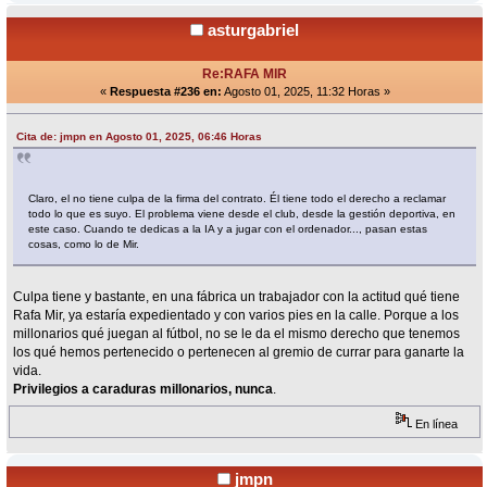
asturgabriel
Re:RAFA MIR
«
Respuesta #236 en:
Agosto 01, 2025, 11:32 Horas »
Cita de: jmpn en Agosto 01, 2025, 06:46 Horas
Claro, el no tiene culpa de la firma del contrato. Él tiene todo el derecho a reclamar
todo lo que es suyo. El problema viene desde el club, desde la gestión deportiva, en
este caso. Cuando te dedicas a la IA y a jugar con el ordenador..., pasan estas
cosas, como lo de Mir.
Culpa tiene y bastante, en una fábrica un trabajador con la actitud qué tiene
Rafa Mir, ya estaría expedientado y con varios pies en la calle. Porque a los
millonarios qué juegan al fútbol, no se le da el mismo derecho que tenemos
los qué hemos pertenecido o pertenecen al gremio de currar para ganarte la
vida.
Privilegios a caraduras millonarios, nunca
.
En línea
jmpn