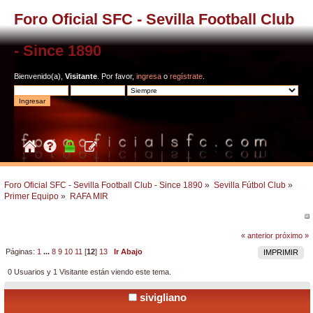
Foro Oficial SFC - Sevilla Football Club
- Since 1890
Bienvenido(a),
Visitante
. Por favor,
ingresa
o
regístrate
.
Foro Oficial SFC - Sevilla Football Club - Since 1890
»
Sevilla Fútbol Club
»
Primer Equipo
»
RAFA MIR
« anterior
próximo »
Páginas:
1
...
8
9
10
11
[
12
]
13
Ir Abajo
IMPRIMIR
0 Usuarios y 1 Visitante están viendo este tema.
sivigliano