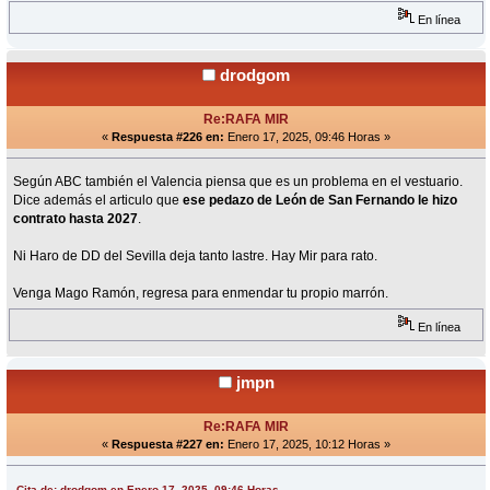
En línea
drodgom
Re:RAFA MIR
«
Respuesta #226 en:
Enero 17, 2025, 09:46 Horas »
Según ABC también el Valencia piensa que es un problema en el vestuario.
Dice además el articulo que
ese pedazo de León de San Fernando le hizo
contrato hasta 2027
.
Ni Haro de DD del Sevilla deja tanto lastre. Hay Mir para rato.
Venga Mago Ramón, regresa para enmendar tu propio marrón.
En línea
jmpn
Re:RAFA MIR
«
Respuesta #227 en:
Enero 17, 2025, 10:12 Horas »
Cita de: drodgom en Enero 17, 2025, 09:46 Horas