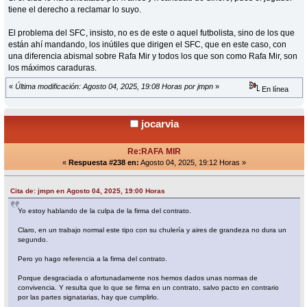
tiene el derecho a reclamar lo suyo.
El problema del SFC, insisto, no es de este o aquel futbolista, sino de los que
están ahí mandando, los inútiles que dirigen el SFC, que en este caso, con
una diferencia abismal sobre Rafa Mir y todos los que son como Rafa Mir, son
los máximos caraduras.
«
Última modificación: Agosto 04, 2025, 19:08 Horas por jmpn
»
En línea
jocarvia
Re:RAFA MIR
«
Respuesta #238 en:
Agosto 04, 2025, 19:12 Horas »
Cita de: jmpn en Agosto 04, 2025, 19:00 Horas
Yo estoy hablando de la culpa de la firma del contrato.
Claro, en un trabajo normal este tipo con su chulería y aires de grandeza no dura un
segundo.
Pero yo hago referencia a la firma del contrato.
Porque desgraciada o afortunadamente nos hemos dados unas normas de
convivencia. Y resulta que lo que se firma en un contrato, salvo pacto en contrario
por las partes signatarias, hay que cumplirlo.