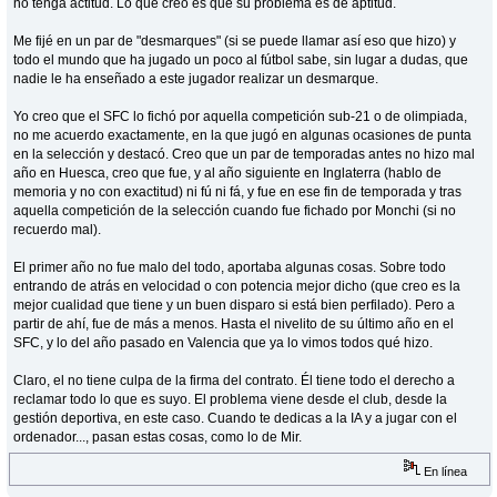
no tenga actitud. Lo que creo es que su problema es de aptitud.
Me fijé en un par de "desmarques" (si se puede llamar así eso que hizo) y
todo el mundo que ha jugado un poco al fútbol sabe, sin lugar a dudas, que
nadie le ha enseñado a este jugador realizar un desmarque.
Yo creo que el SFC lo fichó por aquella competición sub-21 o de olimpiada,
no me acuerdo exactamente, en la que jugó en algunas ocasiones de punta
en la selección y destacó. Creo que un par de temporadas antes no hizo mal
año en Huesca, creo que fue, y al año siguiente en Inglaterra (hablo de
memoria y no con exactitud) ni fú ni fá, y fue en ese fin de temporada y tras
aquella competición de la selección cuando fue fichado por Monchi (si no
recuerdo mal).
El primer año no fue malo del todo, aportaba algunas cosas. Sobre todo
entrando de atrás en velocidad o con potencia mejor dicho (que creo es la
mejor cualidad que tiene y un buen disparo si está bien perfilado). Pero a
partir de ahí, fue de más a menos. Hasta el nivelito de su último año en el
SFC, y lo del año pasado en Valencia que ya lo vimos todos qué hizo.
Claro, el no tiene culpa de la firma del contrato. Él tiene todo el derecho a
reclamar todo lo que es suyo. El problema viene desde el club, desde la
gestión deportiva, en este caso. Cuando te dedicas a la IA y a jugar con el
ordenador..., pasan estas cosas, como lo de Mir.
En línea