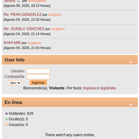
Sevilla "C"
por
asturgabriel
[Agosto 06, 2026, 18:13 Horas]
Re: FRAN GONZÁLEZ
por
drodgom
[Agosto 04, 2026, 22:33 Horas]
Re: JUANLU SÁNCHEZ
por
sivigliano
[Agosto 04, 2026, 21:14 Horas]
RAFA MIR
por
sivigliano
[Agosto 04, 2026, 21:03 Horas]
User Info
Usuario:
Contraseña:
Bienvenido(a),
Visitante
. Por favor,
ingresa
o
regístrate
.
En línea
Visitantes: 926
Oculto(s): 0
Usuarios: 0
There aren't any users online.