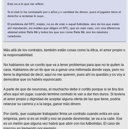
Esto es a lo que me refiero.
Si el club lo ha contratado por x años y x cantidad de dinero, pues el jugador tiene el
derecho a reclamar lo suyo.
El problema del SFC, insisto, no es de este o aquel futbolista, sino de los que están
ahí mandando, los inútiles que dirigen el SFC, que en este caso, con una diferencia
abismal sobre Rafa Mir y todos los que son como Rafa Mir, son los máximos
caraduras.
Más allá de los contratos, también están cosas como la ética, el amor propio o
la responsabilidad.
No hablamos de un currito que va a tener problemas para que no le quiten la
casa. Hablamos de un tío que va a ganar una millonada donde vaya, pero no
tiene la dignidad de decir, aquí no me quieren, pues ahí os quedáis y os voy a
demostrar que os habéis equivocado.
A parte de que de neuronas, el muchacho debe ir cortito porque si se tira dos
años aquí sin jugar, cuando termine contrato le van a dar tres duros. Si tuviera
el amor propio y dignidad de aceptar alguna oferta de las que tiene, podría
relanzar su carrera y a la larga, ganar más dinero.
Por cierto, que cualquier trabajador firma un contrato cuando entra en una
empresa, pero si es un inútil y eso se puede desmontar, se va a la calle. Ese
es un melón que alguna vez habrá que abrir con los futbolistas. El caso de
nianzou es tremendo por ejemplo.