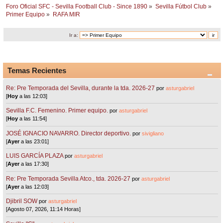
Foro Oficial SFC - Sevilla Football Club - Since 1890
»
Sevilla Fútbol Club
»
Primer Equipo
»
RAFA MIR
Ir a:
Temas Recientes
Re: Pre Temporada del Sevilla, durante la tda. 2026-27
por
asturgabriel
[
Hoy
a las 12:03]
Sevilla F.C. Femenino. Primer equipo.
por
asturgabriel
[
Hoy
a las 11:54]
JOSÉ IGNACIO NAVARRO. Director deportivo.
por
sivigliano
[
Ayer
a las 23:01]
LUIS GARCÍA PLAZA
por
asturgabriel
[
Ayer
a las 17:30]
Re: Pre Temporada Sevilla Atco., tda. 2026-27
por
asturgabriel
[
Ayer
a las 12:03]
Djibril SOW
por
asturgabriel
[Agosto 07, 2026, 11:14 Horas]