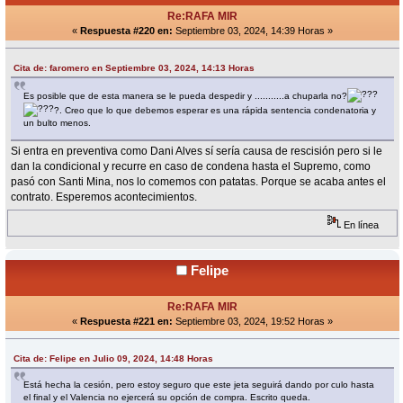
Re:RAFA MIR
«
Respuesta #220 en:
Septiembre 03, 2024, 14:39 Horas »
Cita de: faromero en Septiembre 03, 2024, 14:13 Horas
Es posible que de esta manera se le pueda despedir y ...........a chuparla no?
?. Creo que lo que debemos esperar es una rápida sentencia condenatoria y
un bulto menos.
Si entra en preventiva como Dani Alves sí sería causa de rescisión pero si le
dan la condicional y recurre en caso de condena hasta el Supremo, como
pasó con Santi Mina, nos lo comemos con patatas. Porque se acaba antes el
contrato. Esperemos acontecimientos.
En línea
Felipe
Re:RAFA MIR
«
Respuesta #221 en:
Septiembre 03, 2024, 19:52 Horas »
Cita de: Felipe en Julio 09, 2024, 14:48 Horas
Está hecha la cesión, pero estoy seguro que este jeta seguirá dando por culo hasta
el final y el Valencia no ejercerá su opción de compra. Escrito queda.