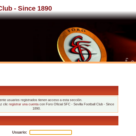
 Club - Since 1890
nte usuarios registrados tienen acceso a esta sección.
az clic
registrar una cuenta
con Foro Oficial SFC - Sevilla Football Club - Since
1890.
Usuario: