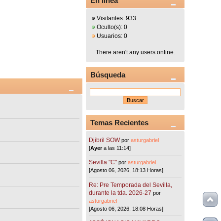
En línea
Visitantes: 933
Oculto(s): 0
Usuarios: 0
There aren't any users online.
Búsqueda
Temas Recientes
Djibril SOW
por
asturgabriel
[
Ayer
a las 11:14]
Sevilla "C"
por
asturgabriel
[Agosto 06, 2026, 18:13 Horas]
Re: Pre Temporada del Sevilla,
durante la tda. 2026-27
por
asturgabriel
[Agosto 06, 2026, 18:08 Horas]