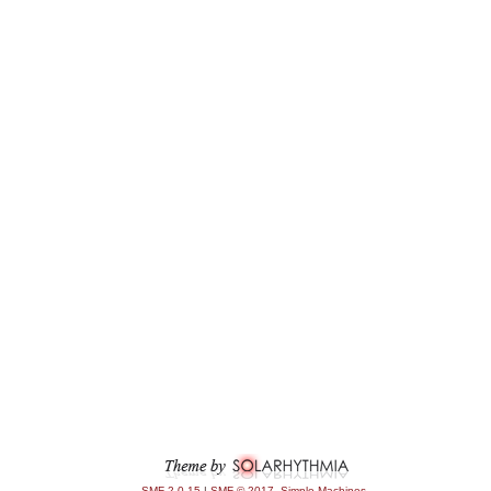
SMF 2.0.15
|
SMF © 2017
,
Simple Machines