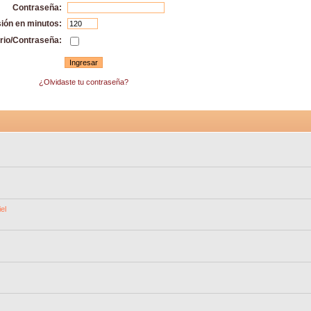
Contraseña:
sión en minutos:
rio/Contraseña:
¿Olvidaste tu contraseña?
el