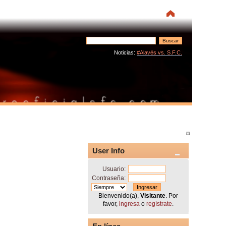
Noticias:
#Alavés vs. S.F.C.
User Info
Usuario:
Contraseña:
Bienvenido(a),
Visitante
. Por
favor,
ingresa
o
regístrate
.