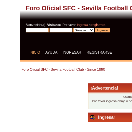
Foro Oficial SFC - Sevilla Football
Bienvenido(a),
Visitante
. Por favor,
ingresa
o
regístrate
.
INICIO
AYUDA
INGRESAR
REGISTRARSE
Foro Oficial SFC - Sevilla Football Club - Since 1890
¡Advertencia!
Solame
Por favor ingresa abajo o h
Ingresar