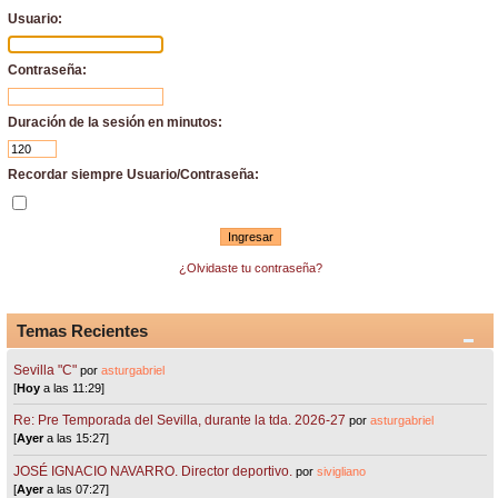
Usuario:
Contraseña:
Duración de la sesión en minutos:
Recordar siempre Usuario/Contraseña:
¿Olvidaste tu contraseña?
Temas Recientes
Sevilla "C"
por
asturgabriel
[
Hoy
a las 11:29]
Re: Pre Temporada del Sevilla, durante la tda. 2026-27
por
asturgabriel
[
Ayer
a las 15:27]
JOSÉ IGNACIO NAVARRO. Director deportivo.
por
sivigliano
[
Ayer
a las 07:27]