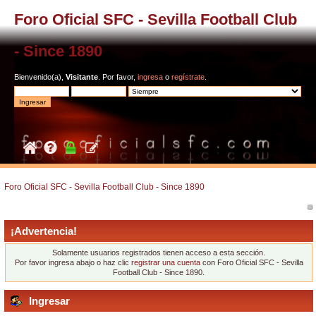
Foro Oficial SFC - Sevilla Football Club
- Since 1890
Bienvenido(a),
Visitante
. Por favor,
ingresa
o
regístrate
.
Foro Oficial SFC - Sevilla Football Club - Since 1890
¡Advertencia!
Solamente usuarios registrados tienen acceso a esta sección.
Por favor ingresa abajo o haz clic
registrar una cuenta
con Foro Oficial SFC - Sevilla
Football Club - Since 1890.
Ingresar