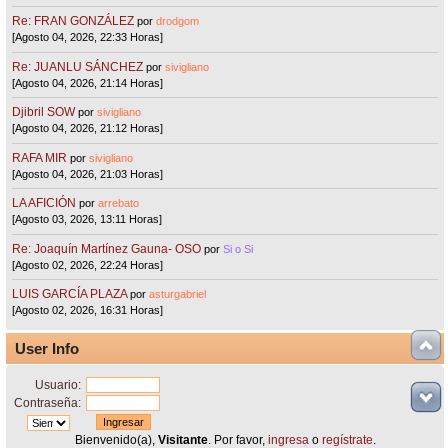
Re: FRAN GONZÁLEZ
por
drodgom
[Agosto 04, 2026, 22:33 Horas]
Re: JUANLU SÁNCHEZ
por
sivigliano
[Agosto 04, 2026, 21:14 Horas]
Djibril SOW
por
sivigliano
[Agosto 04, 2026, 21:12 Horas]
RAFA MIR
por
sivigliano
[Agosto 04, 2026, 21:03 Horas]
LA AFICIÓN
por
arrebato
[Agosto 03, 2026, 13:11 Horas]
Re: Joaquín Martínez Gauna- OSO
por
Si o Si
[Agosto 02, 2026, 22:24 Horas]
LUIS GARCÍA PLAZA
por
asturgabriel
[Agosto 02, 2026, 16:31 Horas]
User Info
Usuario:
Contraseña:
Bienvenido(a),
Visitante
. Por favor,
ingresa
o
regístrate
.