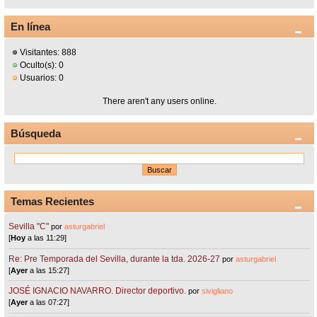
En línea
Visitantes: 888
Oculto(s): 0
Usuarios: 0
There aren't any users online.
Búsqueda
Temas Recientes
Sevilla "C"
por
asturgabriel
[
Hoy
a las 11:29]
Re: Pre Temporada del Sevilla, durante la tda. 2026-27
por
asturgabriel
[
Ayer
a las 15:27]
JOSÉ IGNACIO NAVARRO. Director deportivo.
por
sivigliano
[
Ayer
a las 07:27]