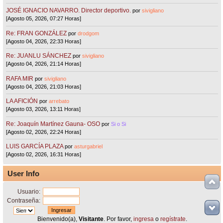
JOSÉ IGNACIO NAVARRO. Director deportivo.
por
sivigliano
[Agosto 05, 2026, 07:27 Horas]
Re: FRAN GONZÁLEZ
por
drodgom
[Agosto 04, 2026, 22:33 Horas]
Re: JUANLU SÁNCHEZ
por
sivigliano
[Agosto 04, 2026, 21:14 Horas]
RAFA MIR
por
sivigliano
[Agosto 04, 2026, 21:03 Horas]
LA AFICIÓN
por
arrebato
[Agosto 03, 2026, 13:11 Horas]
Re: Joaquín Martínez Gauna- OSO
por
Si o Si
[Agosto 02, 2026, 22:24 Horas]
LUIS GARCÍA PLAZA
por
asturgabriel
[Agosto 02, 2026, 16:31 Horas]
User Info
Usuario:
Contraseña:
Bienvenido(a),
Visitante
. Por favor,
ingresa
o
regístrate
.