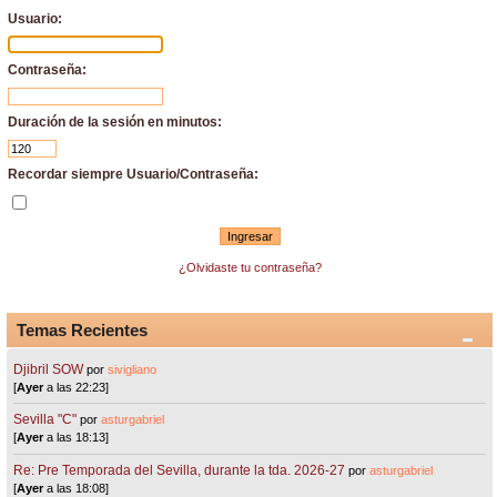
Usuario:
Contraseña:
Duración de la sesión en minutos:
Recordar siempre Usuario/Contraseña:
¿Olvidaste tu contraseña?
Temas Recientes
Djibril SOW
por
sivigliano
[
Ayer
a las 22:23]
Sevilla "C"
por
asturgabriel
[
Ayer
a las 18:13]
Re: Pre Temporada del Sevilla, durante la tda. 2026-27
por
asturgabriel
[
Ayer
a las 18:08]