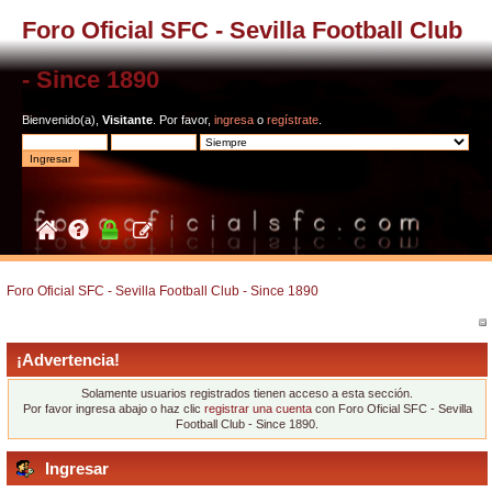
Foro Oficial SFC - Sevilla Football Club
- Since 1890
Bienvenido(a),
Visitante
. Por favor,
ingresa
o
regístrate
.
Foro Oficial SFC - Sevilla Football Club - Since 1890
¡Advertencia!
Solamente usuarios registrados tienen acceso a esta sección.
Por favor ingresa abajo o haz clic
registrar una cuenta
con Foro Oficial SFC - Sevilla
Football Club - Since 1890.
Ingresar