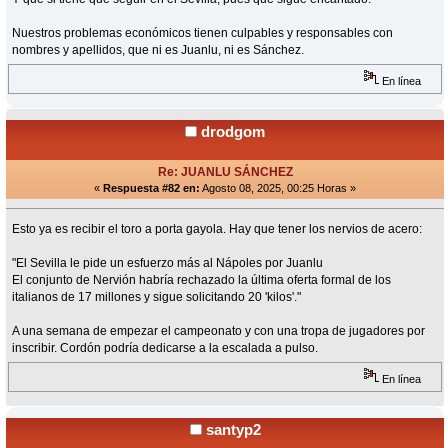
Nuestros problemas económicos tienen culpables y responsables con
nombres y apellidos, que ni es Juanlu, ni es Sánchez.
En línea
drodgom
Re: JUANLU SÁNCHEZ
«
Respuesta #82 en:
Agosto 08, 2025, 00:25 Horas »
Esto ya es recibir el toro a porta gayola. Hay que tener los nervios de acero:
"El Sevilla le pide un esfuerzo más al Nápoles por Juanlu
El conjunto de Nervión habría rechazado la última oferta formal de los
italianos de 17 millones y sigue solicitando 20 'kilos'."
A una semana de empezar el campeonato y con una tropa de jugadores por
inscribir. Cordón podría dedicarse a la escalada a pulso.
En línea
santyp2