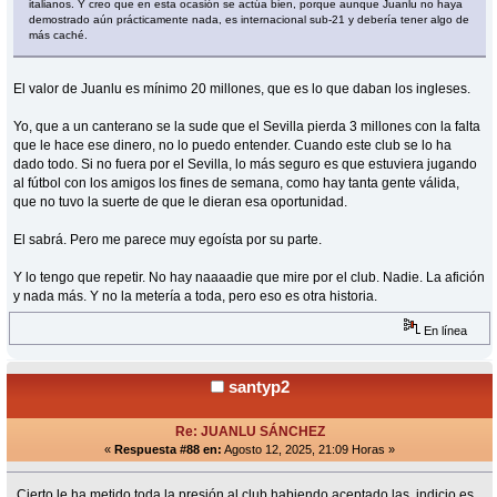
italianos. Y creo que en esta ocasión se actúa bien, porque aunque Juanlu no haya
demostrado aún prácticamente nada, es internacional sub-21 y debería tener algo de
más caché.
El valor de Juanlu es mínimo 20 millones, que es lo que daban los ingleses.
Yo, que a un canterano se la sude que el Sevilla pierda 3 millones con la falta
que le hace ese dinero, no lo puedo entender. Cuando este club se lo ha
dado todo. Si no fuera por el Sevilla, lo más seguro es que estuviera jugando
al fútbol con los amigos los fines de semana, como hay tanta gente válida,
que no tuvo la suerte de que le dieran esa oportunidad.
El sabrá. Pero me parece muy egoísta por su parte.
Y lo tengo que repetir. No hay naaaadie que mire por el club. Nadie. La afición
y nada más. Y no la metería a toda, pero eso es otra historia.
En línea
santyp2
Re: JUANLU SÁNCHEZ
«
Respuesta #88 en:
Agosto 12, 2025, 21:09 Horas »
Cierto,le ha metido toda la presión al club habiendo aceptado las indicio es