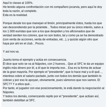
Aquí lo clavas al 100%.
He tenido alguna confrontación con mi compañero jocarvia, pero aquí le doy
toda la razón, al completo.
Esta es la realidad.
Porque desde los que manejan el timón, principalmente éstos, hasta los que
van descendiendo por la pirámide... Todos miran por su único interés, salvo a
los 1.000 euristas que son a los que despiden y los aficionados que de
verdad sienten los colores, que no son todos, tal y como ya se ha demostrado
(con venta de acciones, venta de entradas, etc...), y quizás algún otro que
haya por ahí en el club... Pocos.
Y así nos va.
Juanlu toma el ejemplo y actúa en consecuencia.
Él dice que solo se va al Nápoles, con 2 huevos... Que al SFC le da un equipo
inglés más dinero por él, a él que le importa eso... Esa es la forma de actuar
de la gran mayoría. Por ejemplo el "presidente", que lo hace mal y a él qué...,
mientras cobre el salario pactado, junto con todos los demás que también lo
cobran y por eso le apoyan, obviamente, pues vámonos que nos vamos. El
SFC?? Y a ellos qué...
Por tanto, el jugador con ese posicionamiento, le está dando la negociación al
Nápoles.
Y todos los demás, comenzando repito por el "presidente", que actúan así,
también debilitan al SFC.