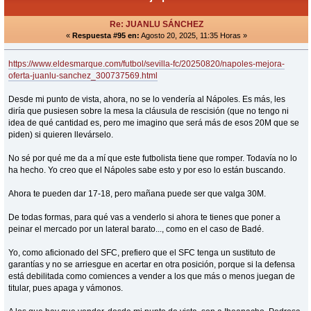
Re: JUANLU SÁNCHEZ
«
Respuesta #95 en:
Agosto 20, 2025, 11:35 Horas »
https://www.eldesmarque.com/futbol/sevilla-fc/20250820/napoles-mejora-
oferta-juanlu-sanchez_300737569.html
Desde mi punto de vista, ahora, no se lo vendería al Nápoles. Es más, les
diría que pusiesen sobre la mesa la cláusula de rescisión (que no tengo ni
idea de qué cantidad es, pero me imagino que será más de esos 20M que se
piden) si quieren llevárselo.
No sé por qué me da a mí que este futbolista tiene que romper. Todavía no lo
ha hecho. Yo creo que el Nápoles sabe esto y por eso lo están buscando.
Ahora te pueden dar 17-18, pero mañana puede ser que valga 30M.
De todas formas, para qué vas a venderlo si ahora te tienes que poner a
peinar el mercado por un lateral barato..., como en el caso de Badé.
Yo, como aficionado del SFC, prefiero que el SFC tenga un sustituto de
garantías y no se arriesgue en acertar en otra posición, porque si la defensa
está debilitada como comiences a vender a los que más o menos juegan de
titular, pues apaga y vámonos.