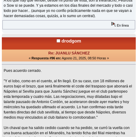
A los que hay que vender, desde mi punto de vista, son a Iheanacho, Pedrosa
o Sow si se puede. Y ya estamos en los días finales del mercado y todo o casi
todo por hacer... (aunque yo no confío prácticamente nada en que se vayan a
hacer demasiadas cosas, quizás, a lo sumo un central).
En línea
drodgom
Re: JUANLU SÁNCHEZ
«
Respuesta #96 en:
Agosto 21, 2025, 08:50 Horas »
Pues acuerdo cerrado.
"Y el lobo, como en el cuento, al fin llegó. En su caso, con 18 millones de
euros bajo el brazo, que será finalmente el coste del traspaso que abonará el
Nápoles al Sevilla para que Juanlu Sánchez juegue en el club partenopeo
esta temporada y cuatro más. Las negociaciones, muy dilatadas bajo el
talante pausado de Antonio Cordón, se aceleraron desde ayer martes y hoy
miércoles ha quedado ultimado el acuerdo. Lo han confirmao esta tarde
fuentes directas del club sevillista, al tiempo que desde Nápoles, diversos
medios muy vinculados al club italiano lo corroboraban."
Un chaval que ha salido cedido cuando se ha pedido, se curró la vuelta con
una buena actuación en el Mirandés, ha tenido ficha del filial mientras ha