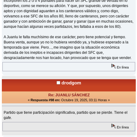
incorporen los 2-3 o 4 puntales para hacer un SFC grande de verdad en lo
deportivo, como se merece su afición. Y que, por supuesto, unos dirigentes
aptos y con dignidad aguanten a los canteranos válidos y, como digo,
volvamos a ese SFC de los años 80, lleno de canteranos, pero con carácter
ganador y con ambicioón de ganar, ganar y ganar (que en muchas ocasiones,
aunque hacían algunas veces partidazos, les faltaba a esos de los 80).
A Juanlu le falta muchísimo de ese carácter, pero tiene potencial y tiempo.
Buena venta, aunque yo no lo hubiera vendido ya, y hubiese esperado a la
temporada que viene. Pero..., me imagino que la situación económica
derivada de los ineptos e incapaces dirigentes del SFC que,
desgraciadamente nos han tocado, han provocado que se tenga que vender.
En línea
drodgom
Re: JUANLU SÁNCHEZ
«
Respuesta #98 en:
Octubre 19, 2025, 03:11 Horas »
Partido que tiene participación significativa, partido que se pierde. Tiene el
gafe.
En línea