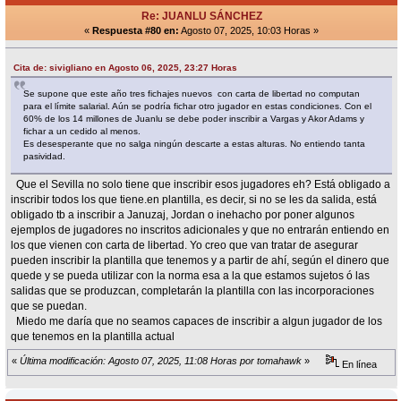
Re: JUANLU SÁNCHEZ
«
Respuesta #80 en:
Agosto 07, 2025, 10:03 Horas »
Cita de: sivigliano en Agosto 06, 2025, 23:27 Horas
Se supone que este año tres fichajes nuevos con carta de libertad no computan
para el límite salarial. Aún se podría fichar otro jugador en estas condiciones. Con el
60% de los 14 millones de Juanlu se debe poder inscribir a Vargas y Akor Adams y
fichar a un cedido al menos.
Es desesperante que no salga ningún descarte a estas alturas. No entiendo tanta
pasividad.
Que el Sevilla no solo tiene que inscribir esos jugadores eh? Está obligado a
inscribir todos los que tiene.en plantilla, es decir, si no se les da salida, está
obligado tb a inscribir a Januzaj, Jordan o inehacho por poner algunos
ejemplos de jugadores no inscritos adicionales y que no entrarán entiendo en
los que vienen con carta de libertad. Yo creo que van tratar de asegurar
pueden inscribir la plantilla que tenemos y a partir de ahí, según el dinero que
quede y se pueda utilizar con la norma esa a la que estamos sujetos ó las
salidas que se produzcan, completarán la plantilla con las incorporaciones
que se puedan.
Miedo me daría que no seamos capaces de inscribir a algun jugador de los
que tenemos en la plantilla actual
«
Última modificación: Agosto 07, 2025, 11:08 Horas por tomahawk
»
En línea