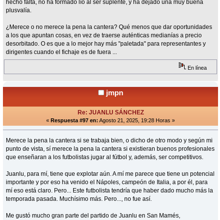
hecho falta, no ha formado lío al ser suplente, y ha dejado una muy buena
plusvalía.
¿Merece o no merece la pena la cantera? Qué menos que dar oportunidades
a los que apuntan cosas, en vez de traerse auténticas medianías a precio
desorbitado. O es que a lo mejor hay más "paletada" para representantes y
dirigentes cuando el fichaje es de fuera ...
En línea
jmpn
Re: JUANLU SÁNCHEZ
«
Respuesta #97 en:
Agosto 21, 2025, 19:28 Horas »
Merece la pena la cantera si se trabaja bien, o dicho de otro modo y según mi
punto de vista, sí merece la pena la cantera si existieran buenos profesionales
que enseñaran a los futbolistas jugar al fútbol y, además, ser competitivos.
Juanlu, para mí, tiene que explotar aún. A mí me parece que tiene un potencial
importante y por eso ha venido el Nápoles, campeón de Italia, a por él, para
mí eso está claro. Pero... Este futbolista tendría que haber dado mucho más la
temporada pasada. Muchísimo más. Pero..., no fue así.
Me gustó mucho gran parte del partido de Juanlu en San Mamés,