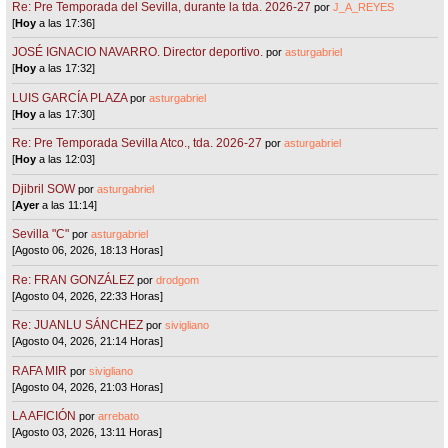
Re: Pre Temporada del Sevilla, durante la tda. 2026-27
por
J_A_REYES
[
Hoy
a las 17:36]
JOSÉ IGNACIO NAVARRO. Director deportivo.
por
asturgabriel
[
Hoy
a las 17:32]
LUIS GARCÍA PLAZA
por
asturgabriel
[
Hoy
a las 17:30]
Re: Pre Temporada Sevilla Atco., tda. 2026-27
por
asturgabriel
[
Hoy
a las 12:03]
Djibril SOW
por
asturgabriel
[
Ayer
a las 11:14]
Sevilla "C"
por
asturgabriel
[Agosto 06, 2026, 18:13 Horas]
Re: FRAN GONZÁLEZ
por
drodgom
[Agosto 04, 2026, 22:33 Horas]
Re: JUANLU SÁNCHEZ
por
sivigliano
[Agosto 04, 2026, 21:14 Horas]
RAFA MIR
por
sivigliano
[Agosto 04, 2026, 21:03 Horas]
LA AFICIÓN
por
arrebato
[Agosto 03, 2026, 13:11 Horas]