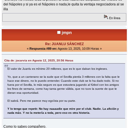
del Nápoles y si ya es el Nápoles o nada,le quita la ventaja negociadora al se
illa
En línea
jmpn
Re: JUANLU SÁNCHEZ
«
Respuesta #89 en:
Agosto 13, 2025, 10:09 Horas »
Cita de: jocarvia en Agosto 12, 2025, 20:56 Horas
El valor de Juanlu es mínimo 20 millones, que es lo que daban los ingleses.
Yo, que a un canterano se la sude que el Sevilla pierda 3 millones con la falta que le
hace ese dinero, no lo puedo entender. Cuando este club se lo ha dado todo. Si no
fuera por el Sevilla, lo más seguro es que estuviera jugando al fútbol con los amigos
los fines de semana, como hay tanta gente válida, que no tuvo la suerte de que le
dieran esa oportunidad.
El sabrá. Pero me parece muy egoísta por su parte.
Y lo tengo que repetir. No hay naaaadie que mire por el club. Nadie. La afición y
nada más. Y no la metería a toda, pero eso es otra historia.
Como lo sabes compañero.