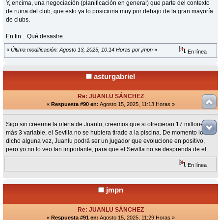
Y, encima, una negociación (planificación en general) que parte del contexto
de ruina del club, que esto ya lo posiciona muy por debajo de la gran mayoría
de clubs.
En fin... Qué desastre..
«
Última modificación: Agosto 13, 2025, 10:14 Horas por jmpn
»
En línea
asturgabriel
Re: JUANLU SÁNCHEZ
«
Respuesta #90 en:
Agosto 15, 2025, 11:13 Horas »
Sigo sin creerme la oferta de Juanlu, creemos que si ofrecieran 17 millones
más 3 variable, el Sevilla no se hubiera tirado a la piscina. De momento lo he
dicho alguna vez, Juanlu podrá ser un jugador que evolucione en positivo,
pero yo no lo veo tan importante, para que el Sevilla no se desprenda de el.
En línea
jmpn
Re: JUANLU SÁNCHEZ
«
Respuesta #91 en:
Agosto 15, 2025, 11:29 Horas »