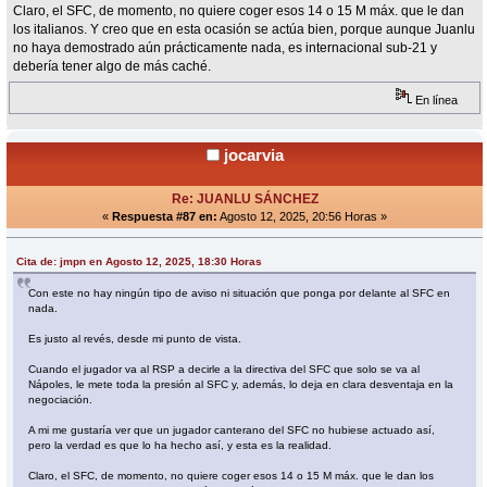
Claro, el SFC, de momento, no quiere coger esos 14 o 15 M máx. que le dan
los italianos. Y creo que en esta ocasión se actúa bien, porque aunque Juanlu
no haya demostrado aún prácticamente nada, es internacional sub-21 y
debería tener algo de más caché.
En línea
jocarvia
Re: JUANLU SÁNCHEZ
«
Respuesta #87 en:
Agosto 12, 2025, 20:56 Horas »
Cita de: jmpn en Agosto 12, 2025, 18:30 Horas
Con este no hay ningún tipo de aviso ni situación que ponga por delante al SFC en
nada.
Es justo al revés, desde mi punto de vista.
Cuando el jugador va al RSP a decirle a la directiva del SFC que solo se va al
Nápoles, le mete toda la presión al SFC y, además, lo deja en clara desventaja en la
negociación.
A mi me gustaría ver que un jugador canterano del SFC no hubiese actuado así,
pero la verdad es que lo ha hecho así, y esta es la realidad.
Claro, el SFC, de momento, no quiere coger esos 14 o 15 M máx. que le dan los