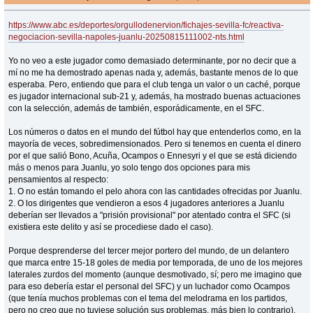
https://www.abc.es/deportes/orgullodenervion/fichajes-sevilla-fc/reactiva-
negociacion-sevilla-napoles-juanlu-20250815111002-nts.html
Yo no veo a este jugador como demasiado determinante, por no decir que a
mí no me ha demostrado apenas nada y, además, bastante menos de lo que
esperaba. Pero, entiendo que para el club tenga un valor o un caché, porque
es jugador internacional sub-21 y, además, ha mostrado buenas actuaciones
con la selección, además de también, esporádicamente, en el SFC.
Los números o datos en el mundo del fútbol hay que entenderlos como, en la
mayoría de veces, sobredimensionados. Pero si tenemos en cuenta el dinero
por el que salió Bono, Acuña, Ocampos o Ennesyri y el que se está diciendo
más o menos para Juanlu, yo solo tengo dos opciones para mis
pensamientos al respecto:
1. O no están tomando el pelo ahora con las cantidades ofrecidas por Juanlu.
2. O los dirigentes que vendieron a esos 4 jugadores anteriores a Juanlu
deberían ser llevados a "prisión provisional" por atentado contra el SFC (si
existiera este delito y así se procediese dado el caso).
Porque desprenderse del tercer mejor portero del mundo, de un delantero
que marca entre 15-18 goles de media por temporada, de uno de los mejores
laterales zurdos del momento (aunque desmotivado, sí; pero me imagino que
para eso debería estar el personal del SFC) y un luchador como Ocampos
(que tenía muchos problemas con el tema del melodrama en los partidos,
pero no creo que no tuviese solución sus problemas, más bien lo contrario),