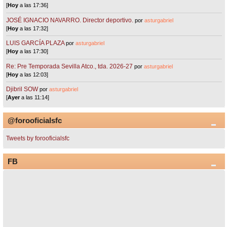
[
Hoy
a las 17:36]
JOSÉ IGNACIO NAVARRO. Director deportivo.
por
asturgabriel
[
Hoy
a las 17:32]
LUIS GARCÍA PLAZA
por
asturgabriel
[
Hoy
a las 17:30]
Re: Pre Temporada Sevilla Atco., tda. 2026-27
por
asturgabriel
[
Hoy
a las 12:03]
Djibril SOW
por
asturgabriel
[
Ayer
a las 11:14]
@forooficialsfc
Tweets by forooficialsfc
FB