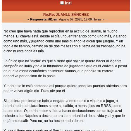
inri
Re:Re: JUANLU SÁNCHEZ
«
Respuesta #81 en:
Agosto 07, 2025, 12:09 Horas »
No creo que haya nada que reprochar en la actitud de Juanlu, ni mucho
menos. El chaval está, desde el día uno, entrenando como uno más, viajando
como uno más, y jugando como uno más cuando le dicen que juegue. Y en
todo este tiempo, camino ya de dos meses con el tema de su traspaso, no ha
dicho ni esta boca es mía.
Lo único que ha "dicho" es que si tiene que salir, lo quiere hacer al vigente
campeón de Italia y no a la trituradora de jugadores que es el Wolves, a pesar
de que la oferta económica es inferior. Vamos, que prioriza su carrera
deportiva por encima de la pasta.
Y todo esto lo está haciendo así porque quiere tener las puertas abiertas para
poder volver algún día. Pues olé por él.
Si quisiera presionar se habría negado a entrenar, o a viajar, o a jugar, o
habría hecho declaraciones sobre su salida, o mensajitos en RRSS, como
hacen otros. O podría haber salido a hacer declaraciones con un traje azul
celeste color Nápoles a decir que era la oportunidad de su vida y tal y que le
dejáramos salir. Pero no, no ha hecho nada de eso.
Y que si tiene que seguir en el Sevilla, pues que sigue encantado.