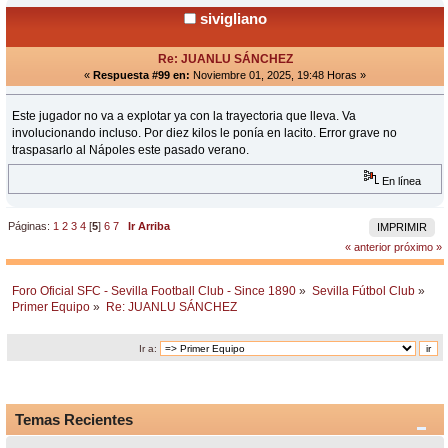
sivigliano
Re: JUANLU SÁNCHEZ
«
Respuesta #99 en:
Noviembre 01, 2025, 19:48 Horas »
Este jugador no va a explotar ya con la trayectoria que lleva. Va
involucionando incluso. Por diez kilos le ponía en lacito. Error grave no
traspasarlo al Nápoles este pasado verano.
En línea
Páginas:
1
2
3
4
[
5
]
6
7
Ir Arriba
IMPRIMIR
« anterior
próximo »
Foro Oficial SFC - Sevilla Football Club - Since 1890
»
Sevilla Fútbol Club
»
Primer Equipo
»
Re: JUANLU SÁNCHEZ
Ir a:
Temas Recientes