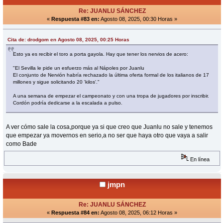
Re: JUANLU SÁNCHEZ
«
Respuesta #83 en:
Agosto 08, 2025, 00:30 Horas »
Cita de: drodgom en Agosto 08, 2025, 00:25 Horas
Esto ya es recibir el toro a porta gayola. Hay que tener los nervios de acero:
"El Sevilla le pide un esfuerzo más al Nápoles por Juanlu
El conjunto de Nervión habría rechazado la última oferta formal de los italianos de 17
millones y sigue solicitando 20 'kilos'."
A una semana de empezar el campeonato y con una tropa de jugadores por inscribir.
Cordón podría dedicarse a la escalada a pulso.
A ver cómo sale la cosa,porque ya si que creo que Juanlu no sale y tenemos
que empezar ya movernos en serio,a no ser que haya otro que vaya a salir
como Bade
En línea
jmpn
Re: JUANLU SÁNCHEZ
«
Respuesta #84 en:
Agosto 08, 2025, 06:12 Horas »