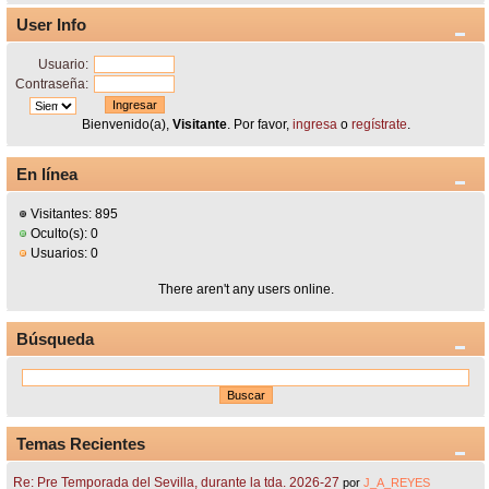
User Info
Usuario:
Contraseña:
Bienvenido(a),
Visitante
. Por favor,
ingresa
o
regístrate
.
En línea
Visitantes: 895
Oculto(s): 0
Usuarios: 0
There aren't any users online.
Búsqueda
Temas Recientes
Re: Pre Temporada del Sevilla, durante la tda. 2026-27
por
J_A_REYES