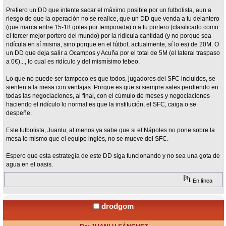
Prefiero un DD que intente sacar el máximo posible por un futbolista, aun a
riesgo de que la operación no se realice, que un DD que venda a tu delantero
(que marca entre 15-18 goles por temporada) o a tu portero (clasificado como
el tercer mejor portero del mundo) por la ridícula cantidad (y no porque sea
ridícula en sí misma, sino porque en el fútbol, actualmente, sí lo es) de 20M. O
un DD que deja salir a Ocampos y Acuña por el total de 5M (el lateral traspaso
a 0€)..., lo cual es ridículo y del mismísimo tebeo.
Lo que no puede ser tampoco es que todos, jugadores del SFC incluidos, se
sienten a la mesa con ventajas. Porque es que si siempre sales perdiendo en
todas las negociaciones, al final, con el cúmulo de meses y negociaciones
haciendo el ridículo lo normal es que la institución, el SFC, caiga o se
despeñe.
Este futbolista, Juanlu, al menos ya sabe que si el Nápoles no pone sobre la
mesa lo mismo que el equipo inglés, no se mueve del SFC.
Espero que esta estrategia de este DD siga funcionando y no sea una gota de
agua en el oasis.
En línea
drodgom