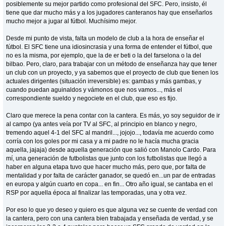
posiblemente su mejor partido como profesional del SFC. Pero, insisto, él
tiene que dar mucho más y a los jugadores canteranos hay que enseñarlos
mucho mejor a jugar al fútbol. Muchísimo mejor.
Desde mi punto de vista, falta un modelo de club a la hora de enseñar el
fútbol. El SFC tiene una idiosincrasia y una forma de entender el fútbol, que
no es la misma, por ejemplo, que la de er beti o la del farselona o la del
bilbao. Pero, claro, para trabajar con un método de enseñanza hay que tener
un club con un proyecto, y ya sabemos que el proyecto de club que tienen los
actuales dirigentes (situación irreversible) es: gambas y más gambas, y
cuando puedan aguinaldos y vámonos que nos vamos..., más el
correspondiente sueldo y negociete en el club, que eso es fijo.
Claro que merece la pena contar con la cantera. Es más, yo soy seguidor de ir
al campo (ya antes veía por TV al SFC, al principio en blanco y negro,
tremendo aquel 4-1 del SFC al mandril..., jojojo..., todavía me acuerdo como
corría con los goles por mi casa y a mi padre no le hacía mucha gracia
aquella, jajaja) desde aquella generación que salió con Manolo Cardo. Para
mí, una generación de futbolistas que junto con los futbolistas que llegó a
haber en alguna etapa tuvo que hacer mucho más, pero que, por falta de
mentalidad y por falta de carácter ganador, se quedó en...un par de entradas
en europa y algún cuarto en copa... en fin... Otro año igual, se cantaba en el
RSP por aquella época al finalizar las temporadas, una y otra vez.
Por eso lo que yo deseo y quiero es que alguna vez se cuente de verdad con
la cantera, pero con una cantera bien trabajada y enseñada de verdad, y se