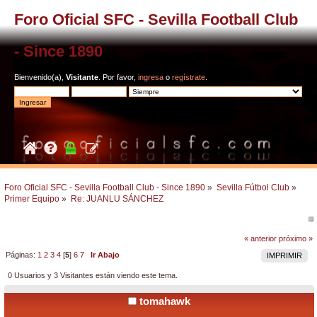
Foro Oficial SFC - Sevilla Football Club
- Since 1890
Bienvenido(a),
Visitante
. Por favor,
ingresa
o
regístrate
.
Foro Oficial SFC - Sevilla Football Club - Since 1890
»
Sevilla Fútbol Club
»
Primer Equipo
»
Re: JUANLU SÁNCHEZ
« anterior
próximo »
Páginas:
1
2
3
4
[
5
]
6
7
Ir Abajo
IMPRIMIR
0 Usuarios y 3 Visitantes están viendo este tema.
tomahawk