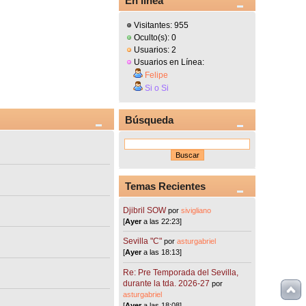
En línea
Visitantes: 955
Oculto(s): 0
Usuarios: 2
Usuarios en Línea:
Felipe
Si o Si
Búsqueda
Temas Recientes
Djibril SOW
por
sivigliano
[
Ayer
a las 22:23]
Sevilla "C"
por
asturgabriel
[
Ayer
a las 18:13]
Re: Pre Temporada del Sevilla,
durante la tda. 2026-27
por
asturgabriel
[
Ayer
a las 18:08]