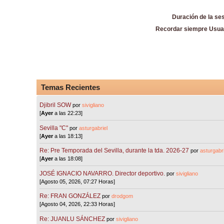
Duración de la se
Recordar siempre Usua
Temas Recientes
Djibril SOW
por
sivigliano
[
Ayer
a las 22:23]
Sevilla "C"
por
asturgabriel
[
Ayer
a las 18:13]
Re: Pre Temporada del Sevilla, durante la tda. 2026-27
por
asturgabri
[
Ayer
a las 18:08]
JOSÉ IGNACIO NAVARRO. Director deportivo.
por
sivigliano
[Agosto 05, 2026, 07:27 Horas]
Re: FRAN GONZÁLEZ
por
drodgom
[Agosto 04, 2026, 22:33 Horas]
Re: JUANLU SÁNCHEZ
por
sivigliano