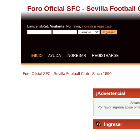
Foro Oficial SFC - Sevilla Football
Bienvenido(a),
Visitante
. Por favor,
ingresa
o
regístrate
.
INICIO
AYUDA
INGRESAR
REGISTRARSE
Foro Oficial SFC - Sevilla Football Club - Since 1890
¡Advertencia!
Solame
Por favor ingresa abajo o h
Ingresar