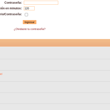
Contraseña:
sión en minutos:
rio/Contraseña:
¿Olvidaste tu contraseña?
el