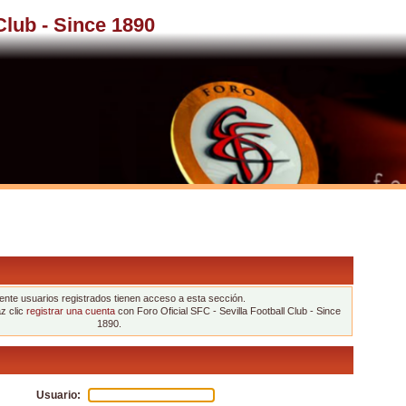
 Club - Since 1890
nte usuarios registrados tienen acceso a esta sección.
az clic
registrar una cuenta
con Foro Oficial SFC - Sevilla Football Club - Since
1890.
Usuario: