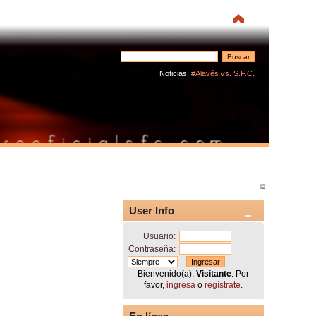
Noticias:
#Alavés vs. S.F.C.
User Info
Usuario:
Contraseña:
Bienvenido(a),
Visitante
. Por
favor,
ingresa
o
regístrate
.