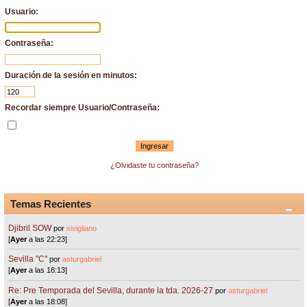
Usuario:
Contraseña:
Duración de la sesión en minutos:
Recordar siempre Usuario/Contraseña:
¿Olvidaste tu contraseña?
Temas Recientes
Djibril SOW
por
sivigliano
[
Ayer
a las 22:23]
Sevilla "C"
por
asturgabriel
[
Ayer
a las 18:13]
Re: Pre Temporada del Sevilla, durante la tda. 2026-27
por
asturgabriel
[
Ayer
a las 18:08]