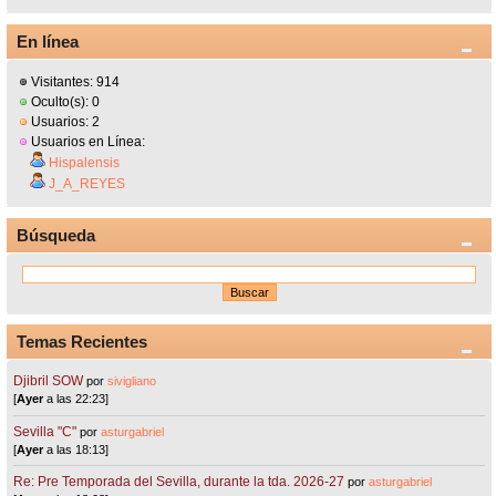
En línea
Visitantes: 914
Oculto(s): 0
Usuarios: 2
Usuarios en Línea:
Hispalensis
J_A_REYES
Búsqueda
Temas Recientes
Djibril SOW
por
sivigliano
[
Ayer
a las 22:23]
Sevilla "C"
por
asturgabriel
[
Ayer
a las 18:13]
Re: Pre Temporada del Sevilla, durante la tda. 2026-27
por
asturgabriel