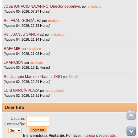
JOSÉ IGNACIO NAVARRO. Director deportivo.
por
sivigliano
[Agosto 05, 2026, 07:27 Horas]
Re: FRAN GONZÁLEZ
por
drodgom
[Agosto 04, 2026, 22:33 Horas]
Re: JUANLU SÁNCHEZ
por
sivigliano
[Agosto 04, 2026, 21:14 Horas]
RAFA MIR
por
sivigliano
[Agosto 04, 2026, 21:03 Horas]
LA AFICIÓN
por
arrebato
[Agosto 03, 2026, 13:11 Horas]
Re: Joaquín Martínez Gauna- OSO
por
Si o Si
[Agosto 02, 2026, 22:24 Horas]
LUIS GARCÍA PLAZA
por
asturgabriel
[Agosto 02, 2026, 16:31 Horas]
User Info
Usuario:
Contraseña:
Bienvenido(a),
Visitante
. Por favor,
ingresa
o
regístrate
.