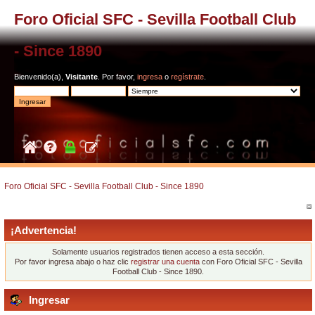
Foro Oficial SFC - Sevilla Football Club
- Since 1890
Bienvenido(a),
Visitante
. Por favor,
ingresa
o
regístrate
.
Foro Oficial SFC - Sevilla Football Club - Since 1890
¡Advertencia!
Solamente usuarios registrados tienen acceso a esta sección.
Por favor ingresa abajo o haz clic
registrar una cuenta
con Foro Oficial SFC - Sevilla
Football Club - Since 1890.
Ingresar