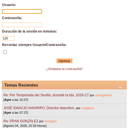
Usuario:
Contraseña:
Duración de la sesión en minutos:
Recordar siempre Usuario/Contraseña:
¿Olvidaste tu contraseña?
Temas Recientes
Re: Pre Temporada del Sevilla, durante la tda. 2026-27
por
asturgabriel
[
Ayer
a las 15:27]
JOSÉ IGNACIO NAVARRO. Director deportivo.
por
sivigliano
[
Ayer
a las 07:27]
Re: FRAN GONZÁLEZ
por
drodgom
[Agosto 04, 2026, 22:33 Horas]