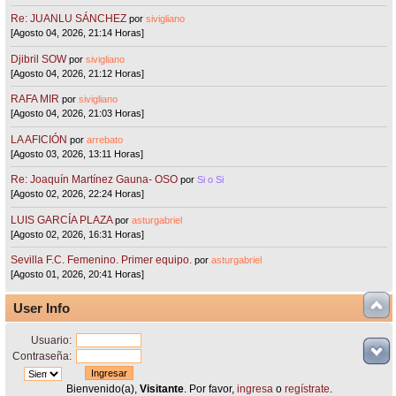
Re: JUANLU SÁNCHEZ
por
sivigliano
[Agosto 04, 2026, 21:14 Horas]
Djibril SOW
por
sivigliano
[Agosto 04, 2026, 21:12 Horas]
RAFA MIR
por
sivigliano
[Agosto 04, 2026, 21:03 Horas]
LA AFICIÓN
por
arrebato
[Agosto 03, 2026, 13:11 Horas]
Re: Joaquín Martínez Gauna- OSO
por
Si o Si
[Agosto 02, 2026, 22:24 Horas]
LUIS GARCÍA PLAZA
por
asturgabriel
[Agosto 02, 2026, 16:31 Horas]
Sevilla F.C. Femenino. Primer equipo.
por
asturgabriel
[Agosto 01, 2026, 20:41 Horas]
User Info
Usuario:
Contraseña:
Bienvenido(a),
Visitante
. Por favor,
ingresa
o
regístrate
.