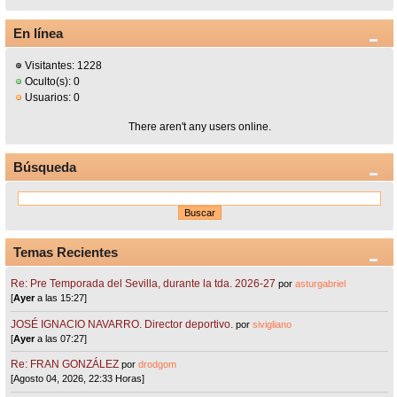
En línea
Visitantes: 1228
Oculto(s): 0
Usuarios: 0
There aren't any users online.
Búsqueda
Temas Recientes
Re: Pre Temporada del Sevilla, durante la tda. 2026-27
por
asturgabriel
[
Ayer
a las 15:27]
JOSÉ IGNACIO NAVARRO. Director deportivo.
por
sivigliano
[
Ayer
a las 07:27]
Re: FRAN GONZÁLEZ
por
drodgom
[Agosto 04, 2026, 22:33 Horas]