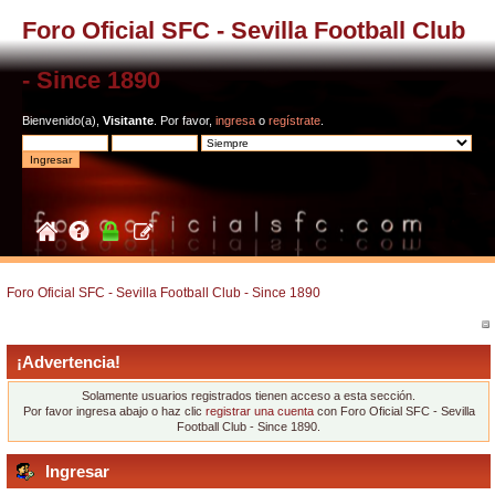
Foro Oficial SFC - Sevilla Football Club
- Since 1890
Bienvenido(a),
Visitante
. Por favor,
ingresa
o
regístrate
.
Foro Oficial SFC - Sevilla Football Club - Since 1890
¡Advertencia!
Solamente usuarios registrados tienen acceso a esta sección.
Por favor ingresa abajo o haz clic
registrar una cuenta
con Foro Oficial SFC - Sevilla
Football Club - Since 1890.
Ingresar