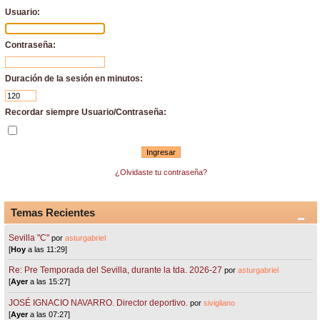
Usuario:
Contraseña:
Duración de la sesión en minutos:
Recordar siempre Usuario/Contraseña:
¿Olvidaste tu contraseña?
Temas Recientes
Sevilla "C"
por
asturgabriel
[
Hoy
a las 11:29]
Re: Pre Temporada del Sevilla, durante la tda. 2026-27
por
asturgabriel
[
Ayer
a las 15:27]
JOSÉ IGNACIO NAVARRO. Director deportivo.
por
sivigliano
[
Ayer
a las 07:27]