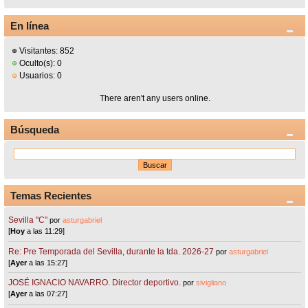
En línea
Visitantes: 852
Oculto(s): 0
Usuarios: 0
There aren't any users online.
Búsqueda
Temas Recientes
Sevilla "C"
por
asturgabriel
[
Hoy
a las 11:29]
Re: Pre Temporada del Sevilla, durante la tda. 2026-27
por
asturgabriel
[
Ayer
a las 15:27]
JOSÉ IGNACIO NAVARRO. Director deportivo.
por
sivigliano
[
Ayer
a las 07:27]