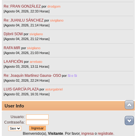
Re: FRAN GONZÁLEZ
por
drodgom
[Agosto 04, 2026, 22:33 Horas]
Re: JUANLU SÁNCHEZ
por
sivigliano
[Agosto 04, 2026, 21:14 Horas]
Djibril SOW
por
sivigliano
[Agosto 04, 2026, 21:12 Horas]
RAFA MIR
por
sivigliano
[Agosto 04, 2026, 21:03 Horas]
LA AFICIÓN
por
arrebato
[Agosto 03, 2026, 13:11 Horas]
Re: Joaquín Martínez Gauna- OSO
por
Si o Si
[Agosto 02, 2026, 22:24 Horas]
LUIS GARCÍA PLAZA
por
asturgabriel
[Agosto 02, 2026, 16:31 Horas]
User Info
Usuario:
Contraseña:
Bienvenido(a),
Visitante
. Por favor,
ingresa
o
regístrate
.