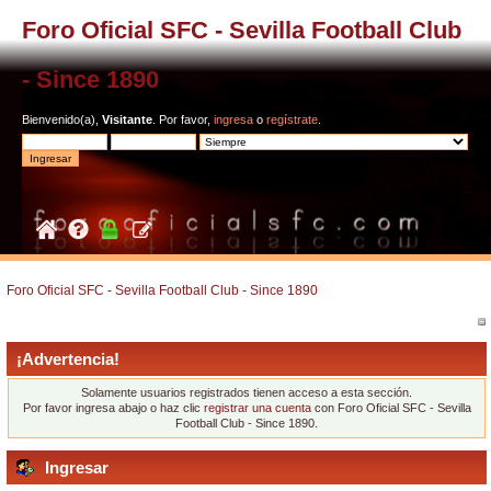
Foro Oficial SFC - Sevilla Football Club
- Since 1890
Bienvenido(a),
Visitante
. Por favor,
ingresa
o
regístrate
.
Foro Oficial SFC - Sevilla Football Club - Since 1890
¡Advertencia!
Solamente usuarios registrados tienen acceso a esta sección.
Por favor ingresa abajo o haz clic
registrar una cuenta
con Foro Oficial SFC - Sevilla
Football Club - Since 1890.
Ingresar