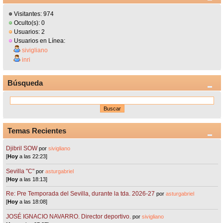
Visitantes: 974
Oculto(s): 0
Usuarios: 2
Usuarios en Línea:
sivigliano
inri
Búsqueda
Temas Recientes
Djibril SOW
por
sivigliano
[
Hoy
a las 22:23]
Sevilla "C"
por
asturgabriel
[
Hoy
a las 18:13]
Re: Pre Temporada del Sevilla, durante la tda. 2026-27
por
asturgabriel
[
Hoy
a las 18:08]
JOSÉ IGNACIO NAVARRO. Director deportivo.
por
sivigliano