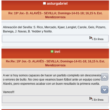
asturgabriel
Re: 19ª Jor.- D. ALAVÉS - SEVILLA; Domingo-14-01-18; 16,15 h. Est.
Mendizzorroza
«
Respuesta #11 en:
Enero 14, 2018, 15:30 Horas »
Alineación del Sevilla: S. Rico, Mercado, Kjaer, Lenglet, Carole, Geis, Pizarro,
Banega, J. Navas, B. Yedder y Nolito.
En línea
inri
Re:Re: 19ª Jor.- D. ALAVÉS - SEVILLA; Domingo-14-01-18; 16,15 h. Est.
Mendizzorroza
«
Respuesta #12 en:
Enero 14, 2018, 16:03 Horas »
A ver si hoy somos capaces de hacer un partido completo sin desconexiones
o errores de bulto. No creo que veamos buen fútbol ante un equipo como el
Alavés, pero esperemos acabar con un buen resultado la primera vuelta.
Vamos!!!
En línea