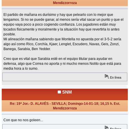
Mendizzorroza
«
Respuesta #2 en:
Enero 13, 2018, 12:52 Horas »
El partido de mañana es durísimo y hay que pelearlo con lo mejor que
tengamos. Si no se puede ganar, al menos sería vital sacar un punto y que el
equipo vaya poco a poco cogiendo confianza. Los jugadores están muy
tocados físicamente y moralmente y la situación hay que revertirla lo antes
posible.
Mi alineación mañana sabiendo que Montella no apuesta por el 3-5-2 sería
algo así como Rico, Corchía, Kjaer, Lenglet, Escudero, Navas, Geis, Zonzi,
Banega, Sarabia, Ben Yedder.
Creo que es vital que Sarabia esté en el equipo titular para ayudar en
defensa, algo que Correa no aporta y ni mucho menos Nolito que está para
media hora a lo sumo.
En línea
SNM
Re: 19ª Jor.- D. ALAVÉS - SEVILLA; Domingo-14-01-18; 16,15 h. Est.
Mendizzorroza
«
Respuesta #3 en:
Enero 13, 2018, 17:32 Horas »
Con que no nos goleen...