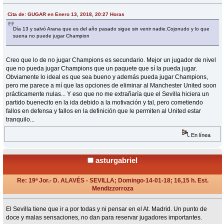
«
Respuesta #7 en:
Enero 13, 2018, 22:47 Horas »
Cita de: GUGAR en Enero 13, 2018, 20:27 Horas
Día 13 y salvó Arana que es del año pasado sigue sin venir nadie.Cojonudo y lo que
suena no puede jugar Champion
Creo que lo de no jugar Champions es secundario. Mejor un jugador de nivel
que no pueda jugar Champions que un paquete que sí la pueda jugar.
Obviamente lo ideal es que sea bueno y además pueda jugar Champions,
pero me parece a mí que las opciones de eliminar al Manchester United soon
prácticamente nulas... Y eso que no me extrañaría que el Sevilla hiciera un
partido buenecito en la ida debido a la motivación y tal, pero cometiendo
fallos en defensa y fallos en la definición que le permiten al United estar
tranquilo...
En línea
asturgabriel
Re: 19ª Jor.- D. ALAVÉS - SEVILLA; Domingo-14-01-18; 16,15 h. Est.
Mendizzorroza
«
Respuesta #8 en:
Enero 14, 2018, 13:07 Horas »
El Sevilla tiene que ir a por todas y ni pensar en el At. Madrid. Un punto de
doce y malas sensaciones, no dan para reservar jugadores importantes.