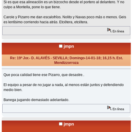
Si es que esa alineación es un bizcocho desde el portero al delantero. Y no
culpo a Montella, pone lo que tiene.
Carole y Pizarro me dan escalofríos. Nolito y Navas poco más o menos. Geis
es lentísimo corriendo hacia atrás. Etcétera, etcétera.
En línea
jmpn
Re: 19ª Jor.- D. ALAVÉS - SEVILLA; Domingo-14-01-18; 16,15 h. Est.
Mendizzorroza
«
Respuesta #15 en:
Enero 14, 2018, 16:32 Horas »
Que poca calidad tiene ese Pizarro, que desastre..
El equipo a pesar de no jugar a nada, al menos están juntos y defendiendo
medio bien.
Banega jugando demasiado adelantado.
En línea
jmpn