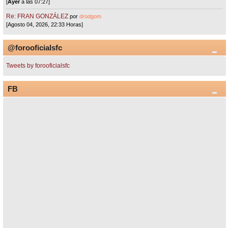
[
Ayer
a las 07:27]
Re: FRAN GONZÁLEZ
por
drodgom
[Agosto 04, 2026, 22:33 Horas]
@forooficialsfc
Tweets by forooficialsfc
FB