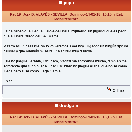
jmpn
Re: 19ª Jor.- D. ALAVÉS - SEVILLA; Domingo-14-01-18; 16,15 h. Est.
Mendizzorroza
«
Respuesta #13 en:
Enero 14, 2018, 16:09 Horas »
Es del tebeo que juegue Carole de lateral izquierdo, un jugador que es peor
que el lateral zurdo del SAT Matos.
Pizarro es un desastre, ya lo volveremos a ver hoy. Jugador sin ningún tipo de
calidad y que además muestra una actitud muy dudosa.
Que no juegue Sarabia, Escudero, Nzonzi me sorprende mucho, también me
sorprende que si no puede jugar Escudero no juegue Arana, que no sé cómo
juega pero sí sé cómo juega Carole.
En fin...
En línea
drodgom
Re: 19ª Jor.- D. ALAVÉS - SEVILLA; Domingo-14-01-18; 16,15 h. Est.
Mendizzorroza
«
Respuesta #14 en:
Enero 14, 2018, 16:12 Horas »