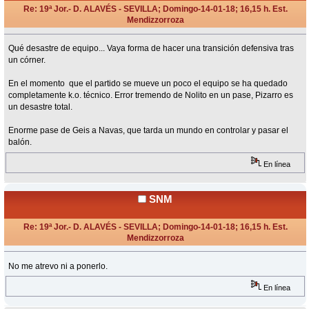
Re: 19ª Jor.- D. ALAVÉS - SEVILLA; Domingo-14-01-18; 16,15 h. Est.
Mendizzorroza
«
Respuesta #16 en:
Enero 14, 2018, 16:40 Horas »
Qué desastre de equipo... Vaya forma de hacer una transición defensiva tras
un córner.
En el momento que el partido se mueve un poco el equipo se ha quedado
completamente k.o. técnico. Error tremendo de Nolito en un pase, Pizarro es
un desastre total.
Enorme pase de Geis a Navas, que tarda un mundo en controlar y pasar el
balón.
En línea
SNM
Re: 19ª Jor.- D. ALAVÉS - SEVILLA; Domingo-14-01-18; 16,15 h. Est.
Mendizzorroza
«
Respuesta #17 en:
Enero 14, 2018, 16:42 Horas »
No me atrevo ni a ponerlo.
En línea