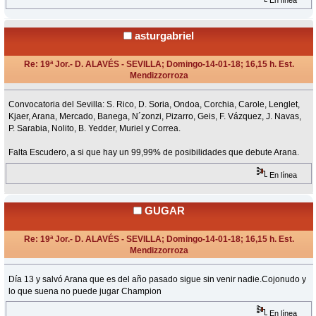
En línea
asturgabriel
Re: 19ª Jor.- D. ALAVÉS - SEVILLA; Domingo-14-01-18; 16,15 h. Est.
Mendizzorroza
«
Respuesta #4 en:
Enero 13, 2018, 18:56 Horas »
Convocatoria del Sevilla: S. Rico, D. Soria, Ondoa, Corchia, Carole, Lenglet,
Kjaer, Arana, Mercado, Banega, N´zonzi, Pizarro, Geis, F. Vázquez, J. Navas,
P. Sarabia, Nolito, B. Yedder, Muriel y Correa.
Falta Escudero, a si que hay un 99,99% de posibilidades que debute Arana.
En línea
GUGAR
Re: 19ª Jor.- D. ALAVÉS - SEVILLA; Domingo-14-01-18; 16,15 h. Est.
Mendizzorroza
«
Respuesta #5 en:
Enero 13, 2018, 20:27 Horas »
Día 13 y salvó Arana que es del año pasado sigue sin venir nadie.Cojonudo y
lo que suena no puede jugar Champion
En línea