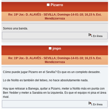
Pizarro
Re: 19ª Jor.- D. ALAVÉS - SEVILLA; Domingo-14-01-18; 16,15 h. Est.
Mendizzorroza
«
Respuesta #18 en:
Enero 14, 2018, 16:50 Horas »
Somos una banda.
En línea
jmpn
Re: 19ª Jor.- D. ALAVÉS - SEVILLA; Domingo-14-01-18; 16,15 h. Est.
Mendizzorroza
«
Respuesta #19 en:
Enero 14, 2018, 16:55 Horas »
Cómo puede jugar Pizarro en el Sevilla? Es que es un completo desastre.
Lo de Nolito es también del tebeo, no hace absolutamente nada.
Hay que retrasar a Banega, quitar a Pizarro, meter a Nolito más en punta con
Ben Yedder y meter a Sarabia en la izquierda. Es que el equipo ni pisa el área
rival.
En línea