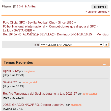
Páginas: [
1
]
2
3
4
Ir Arriba
IMPRIMIR
« anterior
próximo »
Foro Oficial SFC - Sevilla Football Club - Since 1890
»
Fútbol Nacional e internacional
»
Competiciones que disputa el SFC
»
La Liga SANTANDER
»
Re: 19ª Jor.-D. ALAVÉS(1)- SEVILLA(0); Domingo-14-01-18; 16,15 h.  Mendizor
Ir a:
Temas Recientes
Djibril SOW
por
sivigliano
[
Hoy
a las 22:23]
Sevilla "C"
por
asturgabriel
[
Hoy
a las 18:13]
Re: Pre Temporada del Sevilla, durante la tda. 2026-27
por
asturgabriel
[
Hoy
a las 18:08]
JOSÉ IGNACIO NAVARRO. Director deportivo.
por
sivigliano
[
Ayer
a las 07:27]