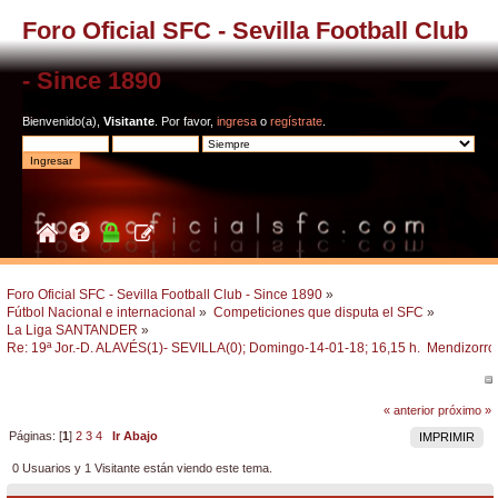
Foro Oficial SFC - Sevilla Football Club
- Since 1890
Bienvenido(a),
Visitante
. Por favor,
ingresa
o
regístrate
.
Foro Oficial SFC - Sevilla Football Club - Since 1890
»
Fútbol Nacional e internacional
»
Competiciones que disputa el SFC
»
La Liga SANTANDER
»
Re: 19ª Jor.-D. ALAVÉS(1)- SEVILLA(0); Domingo-14-01-18; 16,15 h.  Mendizorro
« anterior
próximo »
Páginas: [
1
]
2
3
4
Ir Abajo
IMPRIMIR
0 Usuarios y 1 Visitante están viendo este tema.