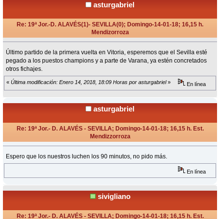
asturgabriel
Re: 19ª Jor.-D. ALAVÉS(1)- SEVILLA(0); Domingo-14-01-18; 16,15 h.
Mendizorroza
«
en:
Diciembre 15, 2017, 11:16 Horas »
Último partido de la primera vuelta en Vitoria, esperemos que el Sevilla esté
pegado a los puestos champions y a parte de Varana, ya estén concretados
otros fichajes.
«
Última modificación: Enero 14, 2018, 18:09 Horas por asturgabriel
»
En línea
asturgabriel
Re: 19ª Jor.- D. ALAVÉS - SEVILLA; Domingo-14-01-18; 16,15 h. Est.
Mendizzorroza
«
Respuesta #1 en:
Enero 12, 2018, 18:26 Horas »
Espero que los nuestros luchen los 90 minutos, no pido más.
En línea
sivigliano
Re: 19ª Jor.- D. ALAVÉS - SEVILLA; Domingo-14-01-18; 16,15 h. Est.