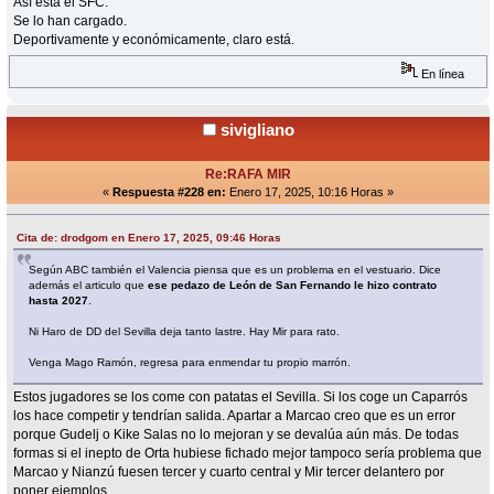
Así está el SFC.
Se lo han cargado.
Deportivamente y económicamente, claro está.
En línea
sivigliano
Re:RAFA MIR
«
Respuesta #228 en:
Enero 17, 2025, 10:16 Horas »
Cita de: drodgom en Enero 17, 2025, 09:46 Horas
Según ABC también el Valencia piensa que es un problema en el vestuario. Dice
además el articulo que
ese pedazo de León de San Fernando le hizo contrato
hasta 2027
.
Ni Haro de DD del Sevilla deja tanto lastre. Hay Mir para rato.
Venga Mago Ramón, regresa para enmendar tu propio marrón.
Estos jugadores se los come con patatas el Sevilla. Si los coge un Caparrós
los hace competir y tendrían salida. Apartar a Marcao creo que es un error
porque Gudelj o Kike Salas no lo mejoran y se devalúa aún más. De todas
formas si el inepto de Orta hubiese fichado mejor tampoco sería problema que
Marcao y Nianzú fuesen tercer y cuarto central y Mir tercer delantero por
poner ejemplos.