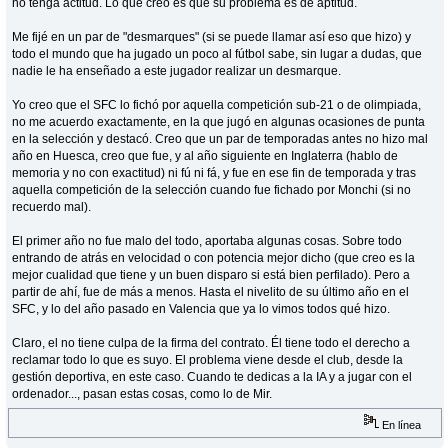
no tenga actitud. Lo que creo es que su problema es de aptitud.
Me fijé en un par de "desmarques" (si se puede llamar así eso que hizo) y
todo el mundo que ha jugado un poco al fútbol sabe, sin lugar a dudas, que
nadie le ha enseñado a este jugador realizar un desmarque.
Yo creo que el SFC lo fichó por aquella competición sub-21 o de olimpiada,
no me acuerdo exactamente, en la que jugó en algunas ocasiones de punta
en la selección y destacó. Creo que un par de temporadas antes no hizo mal
año en Huesca, creo que fue, y al año siguiente en Inglaterra (hablo de
memoria y no con exactitud) ni fú ni fá, y fue en ese fin de temporada y tras
aquella competición de la selección cuando fue fichado por Monchi (si no
recuerdo mal).
El primer año no fue malo del todo, aportaba algunas cosas. Sobre todo
entrando de atrás en velocidad o con potencia mejor dicho (que creo es la
mejor cualidad que tiene y un buen disparo si está bien perfilado). Pero a
partir de ahí, fue de más a menos. Hasta el nivelito de su último año en el
SFC, y lo del año pasado en Valencia que ya lo vimos todos qué hizo.
Claro, el no tiene culpa de la firma del contrato. Él tiene todo el derecho a
reclamar todo lo que es suyo. El problema viene desde el club, desde la
gestión deportiva, en este caso. Cuando te dedicas a la IA y a jugar con el
ordenador..., pasan estas cosas, como lo de Mir.
En línea