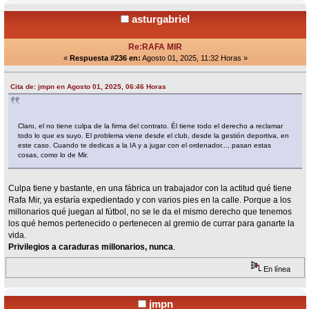
asturgabriel
Re:RAFA MIR
«
Respuesta #236 en:
Agosto 01, 2025, 11:32 Horas »
Cita de: jmpn en Agosto 01, 2025, 06:46 Horas
Claro, el no tiene culpa de la firma del contrato. Él tiene todo el derecho a reclamar
todo lo que es suyo. El problema viene desde el club, desde la gestión deportiva, en
este caso. Cuando te dedicas a la IA y a jugar con el ordenador..., pasan estas
cosas, como lo de Mir.
Culpa tiene y bastante, en una fábrica un trabajador con la actitud qué tiene
Rafa Mir, ya estaría expedientado y con varios pies en la calle. Porque a los
millonarios qué juegan al fútbol, no se le da el mismo derecho que tenemos
los qué hemos pertenecido o pertenecen al gremio de currar para ganarte la
vida.
Privilegios a caraduras millonarios, nunca
.
En línea
jmpn