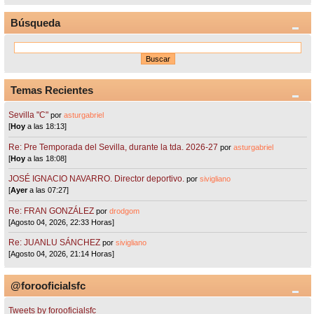
Búsqueda
Temas Recientes
Sevilla "C"
por
asturgabriel
[
Hoy
a las 18:13]
Re: Pre Temporada del Sevilla, durante la tda. 2026-27
por
asturgabriel
[
Hoy
a las 18:08]
JOSÉ IGNACIO NAVARRO. Director deportivo.
por
sivigliano
[
Ayer
a las 07:27]
Re: FRAN GONZÁLEZ
por
drodgom
[Agosto 04, 2026, 22:33 Horas]
Re: JUANLU SÁNCHEZ
por
sivigliano
[Agosto 04, 2026, 21:14 Horas]
@forooficialsfc
Tweets by forooficialsfc