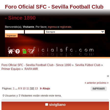
Foro Oficial SFC - Sevilla Football Club
- Since 1890
Bienvenido(a),
Visitante
. Por favor,
ingresa
o
regístrate
.
Foro Oficial SFC - Sevilla Football Club - Since 1890
»
Sevilla Fútbol Club
»
Primer Equipo
»
RAFA MIR
« anterior
próximo »
Páginas:
1
...
8
9
10
11
[
12
]
13
Ir Abajo
IMPRIMIR
0 Usuarios y 3 Visitantes están viendo este tema.
sivigliano