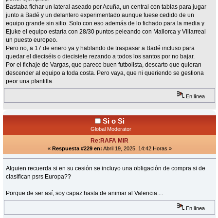
Bastaba fichar un lateral aseado por Acuña, un central con tablas para jugar
junto a Badé y un delantero experimentado aunque fuese cedido de un
equipo grande sin sitio. Solo con eso además de lo fichado para la media y
Ejuke el equipo estaría con 28/30 puntos peleando con Mallorca y Villarreal
un puesto europeo.
Pero no, a 17 de enero ya y hablando de traspasar a Badé incluso para
quedar el dieciséis o diecisiete rezando a todos los santos por no bajar.
Por el fichaje de Vargas, que parece buen futbolista, descarto que quieran
descender al equipo a toda costa. Pero vaya, que ni queriendo se gestiona
peor una plantilla.
En línea
Si o Si
Global Moderator
Re:RAFA MIR
«
Respuesta #229 en:
Abril 19, 2025, 14:42 Horas »
Alguien recuerda si en su cesión se incluyo una obligación de compra si de
clasifican psrs Europa??
Porque de ser así, soy capaz hasta de animar al Valencia....
En línea