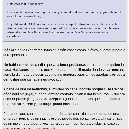
Esto es a lo que me refiero.
Si el club lo ha contratado por x años y x cantidad de dinero, pues el jugador tiene el
derecho a reclamar lo suyo.
El problema del SFC, insisto, no es de este o aquel futbolista, sino de los que están
ahí mandando, los inútiles que dirigen el SFC, que en este caso, con una diferencia
abismal sobre Rafa Mir y todos los que son como Rafa Mir, son los máximos
caraduras.
Más allá de los contratos, también están cosas como la ética, el amor propio o
la responsabilidad.
No hablamos de un currito que va a tener problemas para que no le quiten la
casa. Hablamos de un tío que va a ganar una millonada donde vaya, pero no
tiene la dignidad de decir, aquí no me quieren, pues ahí os quedáis y os voy a
demostrar que os habéis equivocado.
A parte de que de neuronas, el muchacho debe ir cortito porque si se tira dos
años aquí sin jugar, cuando termine contrato le van a dar tres duros. Si tuviera
el amor propio y dignidad de aceptar alguna oferta de las que tiene, podría
relanzar su carrera y a la larga, ganar más dinero.
Por cierto, que cualquier trabajador firma un contrato cuando entra en una
empresa, pero si es un inútil y eso se puede desmontar, se va a la calle. Ese
es un melón que alguna vez habrá que abrir con los futbolistas. El caso de
nianzou es tremendo por ejemplo.