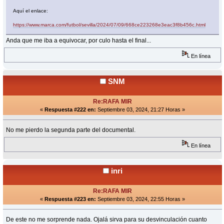
Aquí el enlace:
https://www.marca.com/futbol/sevilla/2024/07/09/668ce223268e3eac3f8b456c.html
Anda que me iba a equivocar, por culo hasta el final...
En línea
SNM
Re:RAFA MIR
«
Respuesta #222 en:
Septiembre 03, 2024, 21:27 Horas »
No me pierdo la segunda parte del documental.
En línea
inri
Re:RAFA MIR
«
Respuesta #223 en:
Septiembre 03, 2024, 22:55 Horas »
De este no me sorprende nada. Ojalá sirva para su desvinculación cuanto