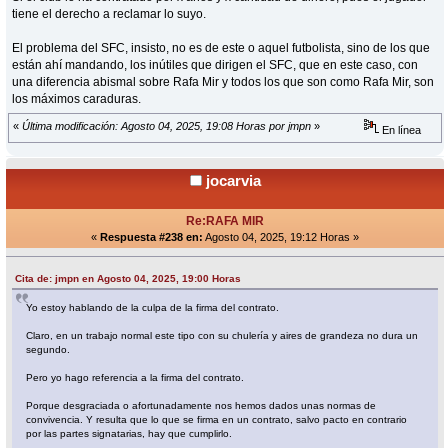
tiene el derecho a reclamar lo suyo.
El problema del SFC, insisto, no es de este o aquel futbolista, sino de los que
están ahí mandando, los inútiles que dirigen el SFC, que en este caso, con
una diferencia abismal sobre Rafa Mir y todos los que son como Rafa Mir, son
los máximos caraduras.
«
Última modificación: Agosto 04, 2025, 19:08 Horas por jmpn
»
En línea
jocarvia
Re:RAFA MIR
«
Respuesta #238 en:
Agosto 04, 2025, 19:12 Horas »
Cita de: jmpn en Agosto 04, 2025, 19:00 Horas
Yo estoy hablando de la culpa de la firma del contrato.
Claro, en un trabajo normal este tipo con su chulería y aires de grandeza no dura un
segundo.
Pero yo hago referencia a la firma del contrato.
Porque desgraciada o afortunadamente nos hemos dados unas normas de
convivencia. Y resulta que lo que se firma en un contrato, salvo pacto en contrario
por las partes signatarias, hay que cumplirlo.