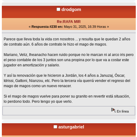
drodgom
Re:RAFA MIR
«
Respuesta #230 en:
Mayo 31, 2025, 16:39 Horas »
Parece que lleva toda la vida con nosotros ... y resulta que le quedan 2 años
de contrato aún. 6 años de contrato le hizo el mago de magos.
Mariano, Veliz, Iheanacho hacen ruido porque no le marcan ni al arco iris pero
el peso contable de los 3 juntos son una propina por lo que va a costar este
jugador en amortización y salario.
Y así la renovación que le hicieron a Jordán, los 4 años a Januzaj, Óscar,
Idrissi, Gattoni, Nianzou, etc. Pero la tercera vía querrá vender el regreso del
mago de magos como un nuevo renacer.
Si el mago de magos vuelve para poner su granito en revertir está situación,
lo perdono todo. Pero tengo yo que verlo.
En línea
asturgabriel