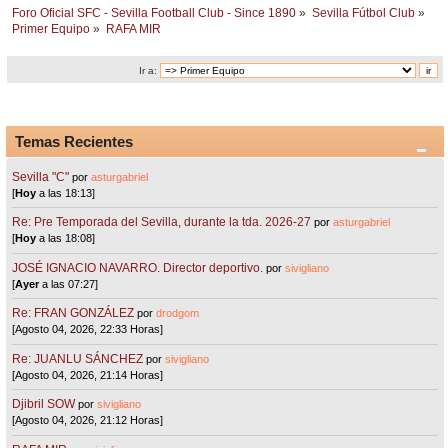
Foro Oficial SFC - Sevilla Football Club - Since 1890
»
Sevilla Fútbol Club
»
Primer Equipo
»
RAFA MIR
Ir a:
Temas Recientes
Sevilla "C"
por
asturgabriel
[
Hoy
a las 18:13]
Re: Pre Temporada del Sevilla, durante la tda. 2026-27
por
asturgabriel
[
Hoy
a las 18:08]
JOSÉ IGNACIO NAVARRO. Director deportivo.
por
sivigliano
[
Ayer
a las 07:27]
Re: FRAN GONZÁLEZ
por
drodgom
[Agosto 04, 2026, 22:33 Horas]
Re: JUANLU SÁNCHEZ
por
sivigliano
[Agosto 04, 2026, 21:14 Horas]
Djibril SOW
por
sivigliano
[Agosto 04, 2026, 21:12 Horas]