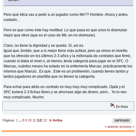
Pero qué ética vas a pedir a un jugador como Mir?? Hombre. Ahora y antes,
cuidado...
Pero es que como éste hay multitud. Lo que pasa es que unos lo disimulan
mejor que otros (que es el caso de Mir, en no disimular).
Claro, no tiene la dignidad y se queda. Sí, así es.
Igual que Jordán, que a lo mejor tiene más actitud, pero ya vimos el nivelito
que ha ofrecido en los últimos 2-3 años y la millonada de contratos que firmó,
cuando sí daba el nivel o, al menos, tenía categoría para jugar en el SFC. O
Marcao, cuántos meses ha estado en la enfermería Marcao, prácticamente los
mismos que Nianzú.. Es que.. Este es un problemón, cuando tienes tantos y
tantos jugadores en plantilla que no tienen la categoría.
Para echar para atrás un contrato es muy muy muy complicado. Ojalá y el
SFC tuviera 2-3 fichas libres y se ahorrase algo de dinero, pero... Yo lo veo
muy complicado. Mucho.
En línea
Páginas:
1
...
8
9
10
11
[
12
]
13
Ir Arriba
IMPRIMIR
« anterior
próximo »