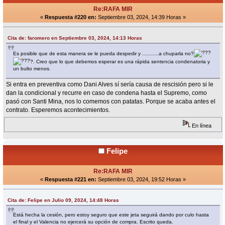
Re:RAFA MIR
«
Respuesta #220 en:
Septiembre 03, 2024, 14:39 Horas »
Cita de: faromero en Septiembre 03, 2024, 14:13 Horas
Es posible que de esta manera se le pueda despedir y ...........a chuparla no?
?. Creo que lo que debemos esperar es una rápida sentencia condenatoria y
un bulto menos.
Si entra en preventiva como Dani Alves sí sería causa de rescisión pero si le
dan la condicional y recurre en caso de condena hasta el Supremo, como
pasó con Santi Mina, nos lo comemos con patatas. Porque se acaba antes el
contrato. Esperemos acontecimientos.
En línea
Felipe
Re:RAFA MIR
«
Respuesta #221 en:
Septiembre 03, 2024, 19:52 Horas »
Cita de: Felipe en Julio 09, 2024, 14:48 Horas
Está hecha la cesión, pero estoy seguro que este jeta seguirá dando por culo hasta
el final y el Valencia no ejercerá su opción de compra. Escrito queda.