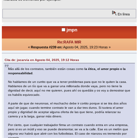
En línea
jmpn
Re:RAFA MIR
«
Respuesta #239 en:
Agosto 04, 2025, 19:23 Horas »
Cita de: jocarvia en Agosto 04, 2025, 19:12 Horas
Más allá de los contratos, también están cosas como
la ética, el amor propio o la
responsabilidad
.
No hablamos de un currito que va a tener problemas para que no le quiten la casa.
Hablamos de un tío que va a ganar una millonada donde vaya, pero no tiene la
dignidad de decir, aquí no me quieren, pues ahí os quedáis y os voy a demostrar que
os habéis equivocado.
A parte de que de neuronas, el muchacho debe ir cortito porque si se tira dos años
aquí sin jugar, cuando termine contrato le van a dar tres duros. Si tuviera el amor
propio y dignidad de aceptar alguna oferta de las que tiene, podría relanzar su
carrera y a la larga, ganar más dinero.
Por cierto, que cualquier trabajador firma un contrato cuando entra en una empresa,
pero si es un inútil y eso se puede desmontar, se va a la calle. Ese es un melón que
alguna vez habrá que abrir con los futbolistas. El caso de nianzou es tremendo por
ejemplo.