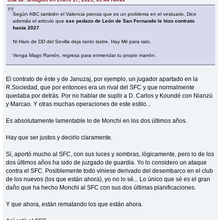
Según ABC también el Valencia piensa que es un problema en el vestuario. Dice
además el articulo que
ese pedazo de León de San Fernando le hizo contrato
hasta 2027
.
Ni Haro de DD del Sevilla deja tanto lastre. Hay Mir para rato.
Venga Mago Ramón, regresa para enmendar tu propio marrón.
El contrato de éste y de Januzaj, por ejemplo, un jugador apartado en la
R.Sociedad, que por entonces era un rival del SFC y que normalmente
quedaba por detrás. Por no hablar de suplir a D. Carlos y Koundé con Nianzú
y Marcao. Y otras muchas operaciones de este estilo...
Es absolutamente lamentable lo de Monchi en los dos últimos años.
Hay que ser justos y decirlo claramente.
Sí, aportó mucho al SFC, con sus luces y sombras, lógicamente, pero lo de los
dos últimos años ha sido de juzgado de guardia. Yo lo considero un ataque
contra el SFC. Posiblemente todo viniese derivado del desembarco en el club
de los nuevos (los que están ahora), yo no lo sé... Lo único que sé es el gran
daño que ha hecho Monchi al SFC con sus dos últimas planificaciones.
Y que ahora, están rematando los que están ahora.