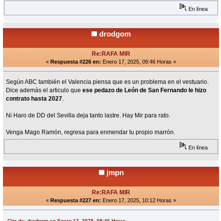
En línea
drodgom
Re:RAFA MIR
«
Respuesta #226 en:
Enero 17, 2025, 09:46 Horas »
Según ABC también el Valencia piensa que es un problema en el vestuario.
Dice además el articulo que
ese pedazo de León de San Fernando le hizo
contrato hasta 2027
.
Ni Haro de DD del Sevilla deja tanto lastre. Hay Mir para rato.
Venga Mago Ramón, regresa para enmendar tu propio marrón.
En línea
jmpn
Re:RAFA MIR
«
Respuesta #227 en:
Enero 17, 2025, 10:12 Horas »
Cita de: drodgom en Enero 17, 2025, 09:46 Horas