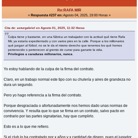
Re:RAFA MIR
«
Respuesta #237 en:
Agosto 04, 2025, 19:00 Horas »
Cita de: asturgabriel en Agosto 01, 2025, 11:32 Horas
Culpa tiene y bastante, en una fábrica un trabajador con la actitud qué tiene Rafa
Mir, ya estaría expedientado y con varios pies en la calle. Porque a los millonarios
qué juegan al fútbol, no se le da el mismo derecho que tenemos los qué hemos
pertenecido o pertenecen al gremio de currar para ganarte la vida.
Privilegios a caraduras millonarios, nunca
.
Yo estoy hablando de la culpa de la firma del contrato.
Claro, en un trabajo normal este tipo con su chulería y aires de grandeza no
dura un segundo.
Pero yo hago referencia a la firma del contrato.
Porque desgraciada o afortunadamente nos hemos dado unas normas de
convivencia. Y resulta que lo que se firma en un contrato, salvo pacto en
contrario por las partes signatarias, hay que cumplirlo.
Esto es a lo que me refiero.
Si el club lo ha contratado por x años y x cantidad de dinero, pues el jugador