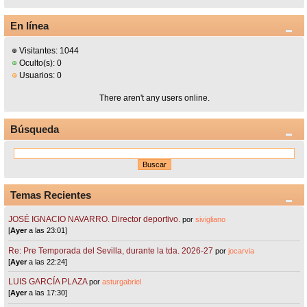
En línea
Visitantes: 1044
Oculto(s): 0
Usuarios: 0
There aren't any users online.
Búsqueda
Temas Recientes
JOSÉ IGNACIO NAVARRO. Director deportivo.
por
sivigliano
[
Ayer
a las 23:01]
Re: Pre Temporada del Sevilla, durante la tda. 2026-27
por
jocarvia
[
Ayer
a las 22:24]
LUIS GARCÍA PLAZA
por
asturgabriel
[
Ayer
a las 17:30]