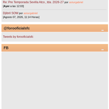
Re: Pre Temporada Sevilla Atco., tda. 2026-27
por
asturgabriel
[
Ayer
a las 12:03]
Djibril SOW
por
asturgabriel
[Agosto 07, 2026, 11:14 Horas]
@forooficialsfc
Tweets by forooficialsfc
FB