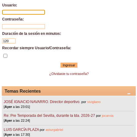
Usuario:
Contraseña:
Duración de la sesión en minutos:
Recordar siempre Usuario/Contraseña:
¿Olvidaste tu contraseña?
Temas Recientes
JOSÉ IGNACIO NAVARRO. Director deportivo.
por
sivigliano
[
Ayer
a las 23:01]
Re: Pre Temporada del Sevilla, durante la tda. 2026-27
por
jocarvia
[
Ayer
a las 22:24]
LUIS GARCÍA PLAZA
por
asturgabriel
[
Ayer
a las 17:30]