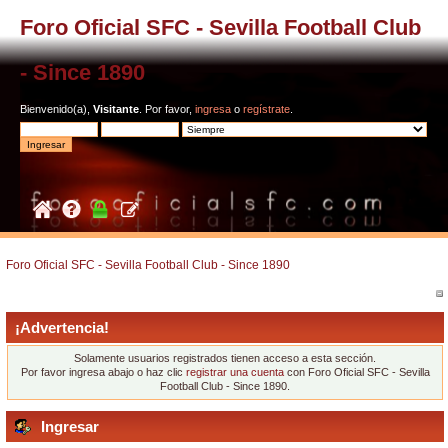
Foro Oficial SFC - Sevilla Football Club
- Since 1890
Bienvenido(a),
Visitante
. Por favor,
ingresa
o
regístrate
.
Foro Oficial SFC - Sevilla Football Club - Since 1890
¡Advertencia!
Solamente usuarios registrados tienen acceso a esta sección.
Por favor ingresa abajo o haz clic
registrar una cuenta
con Foro Oficial SFC - Sevilla
Football Club - Since 1890.
Ingresar