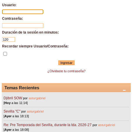
Usuario:
Contraseña:
Duración de la sesión en minutos:
Recordar siempre Usuario/Contraseña:
¿Olvidaste tu contraseña?
Temas Recientes
Djibril SOW
por
asturgabriel
[
Hoy
a las 11:14]
Sevilla "C"
por
asturgabriel
[
Ayer
a las 18:13]
Re: Pre Temporada del Sevilla, durante la tda. 2026-27
por
asturgabriel
[
Ayer
a las 18:08]