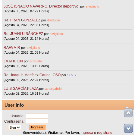
JOSÉ IGNACIO NAVARRO. Director deportivo.
por
sivigliano
[Agosto 05, 2026, 07:27 Horas]
Re: FRAN GONZÁLEZ
por
drodgom
[Agosto 04, 2026, 22:33 Horas]
Re: JUANLU SÁNCHEZ
por
sivigliano
[Agosto 04, 2026, 21:14 Horas]
RAFA MIR
por
sivigliano
[Agosto 04, 2026, 21:03 Horas]
LA AFICIÓN
por
arrebato
[Agosto 03, 2026, 13:11 Horas]
Re: Joaquín Martínez Gauna- OSO
por
Si o Si
[Agosto 02, 2026, 22:24 Horas]
LUIS GARCÍA PLAZA
por
asturgabriel
[Agosto 02, 2026, 16:31 Horas]
User Info
Usuario:
Contraseña:
Bienvenido(a),
Visitante
. Por favor,
ingresa
o
regístrate
.