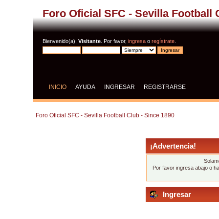
Foro Oficial SFC - Sevilla Football
Bienvenido(a),
Visitante
. Por favor,
ingresa
o
regístrate
.
INICIO
AYUDA
INGRESAR
REGISTRARSE
Foro Oficial SFC - Sevilla Football Club - Since 1890
¡Advertencia!
Solame
Por favor ingresa abajo o h
Ingresar