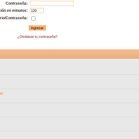
Contraseña:
sión en minutos:
rio/Contraseña:
¿Olvidaste tu contraseña?
el