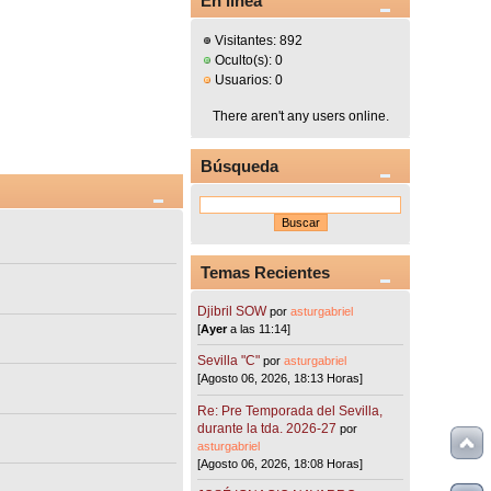
En línea
Visitantes: 892
Oculto(s): 0
Usuarios: 0
There aren't any users online.
Búsqueda
Temas Recientes
Djibril SOW
por
asturgabriel
[
Ayer
a las 11:14]
Sevilla "C"
por
asturgabriel
[Agosto 06, 2026, 18:13 Horas]
Re: Pre Temporada del Sevilla,
durante la tda. 2026-27
por
asturgabriel
[Agosto 06, 2026, 18:08 Horas]