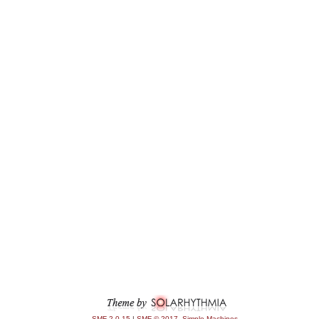
SMF 2.0.15
|
SMF © 2017
,
Simple Machines