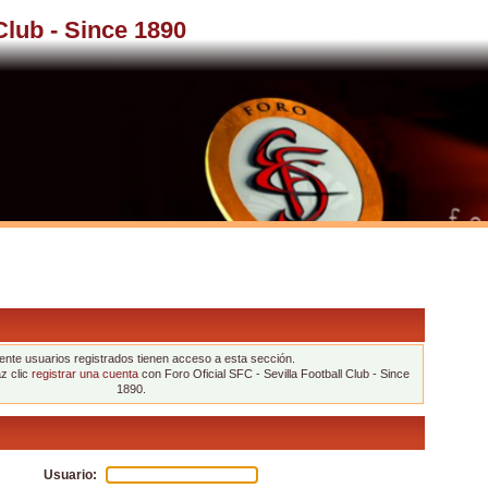
 Club - Since 1890
nte usuarios registrados tienen acceso a esta sección.
az clic
registrar una cuenta
con Foro Oficial SFC - Sevilla Football Club - Since
1890.
Usuario: