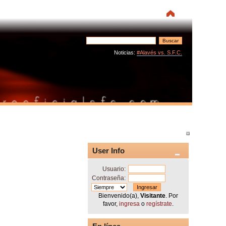
Noticias:
#Alavés vs. S.F.C.
User Info
Usuario:
Contraseña:
Bienvenido(a),
Visitante
. Por
favor,
ingresa
o
regístrate
.