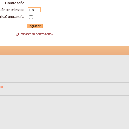
Contraseña:
sión en minutos:
rio/Contraseña:
¿Olvidaste tu contraseña?
el