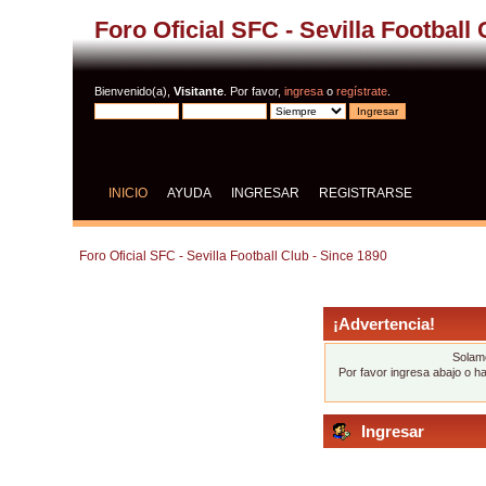
Foro Oficial SFC - Sevilla Football
Bienvenido(a),
Visitante
. Por favor,
ingresa
o
regístrate
.
INICIO
AYUDA
INGRESAR
REGISTRARSE
Foro Oficial SFC - Sevilla Football Club - Since 1890
¡Advertencia!
Solame
Por favor ingresa abajo o h
Ingresar