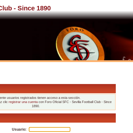
 Club - Since 1890
nte usuarios registrados tienen acceso a esta sección.
az clic
registrar una cuenta
con Foro Oficial SFC - Sevilla Football Club - Since
1890.
Usuario: