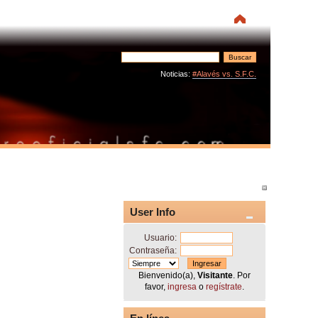
Noticias:
#Alavés vs. S.F.C.
User Info
Usuario:
Contraseña:
Bienvenido(a),
Visitante
. Por
favor,
ingresa
o
regístrate
.