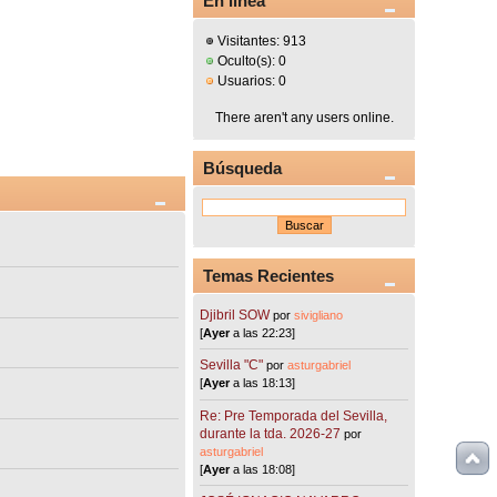
En línea
Visitantes: 913
Oculto(s): 0
Usuarios: 0
There aren't any users online.
Búsqueda
Temas Recientes
Djibril SOW
por
sivigliano
[
Ayer
a las 22:23]
Sevilla "C"
por
asturgabriel
[
Ayer
a las 18:13]
Re: Pre Temporada del Sevilla,
durante la tda. 2026-27
por
asturgabriel
[
Ayer
a las 18:08]