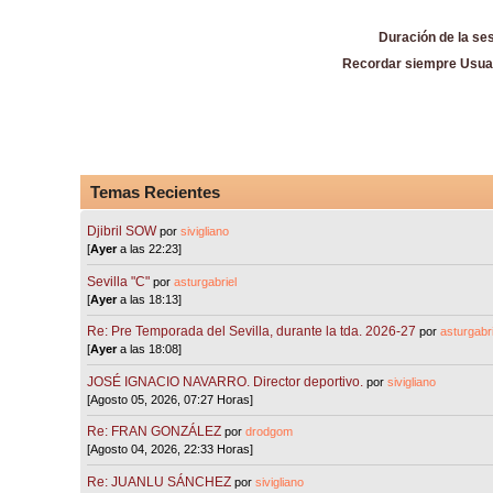
Duración de la se
Recordar siempre Usua
Temas Recientes
Djibril SOW
por
sivigliano
[
Ayer
a las 22:23]
Sevilla "C"
por
asturgabriel
[
Ayer
a las 18:13]
Re: Pre Temporada del Sevilla, durante la tda. 2026-27
por
asturgabri
[
Ayer
a las 18:08]
JOSÉ IGNACIO NAVARRO. Director deportivo.
por
sivigliano
[Agosto 05, 2026, 07:27 Horas]
Re: FRAN GONZÁLEZ
por
drodgom
[Agosto 04, 2026, 22:33 Horas]
Re: JUANLU SÁNCHEZ
por
sivigliano