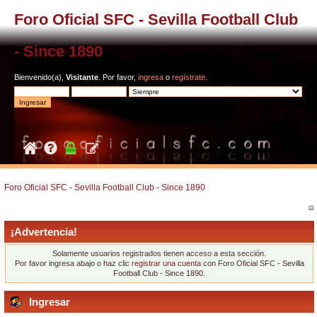
Foro Oficial SFC - Sevilla Football Club
- Since 1890
Bienvenido(a),
Visitante
. Por favor,
ingresa
o
regístrate
.
Foro Oficial SFC - Sevilla Football Club - Since 1890
¡Advertencia!
Solamente usuarios registrados tienen acceso a esta sección.
Por favor ingresa abajo o haz clic
registrar una cuenta
con Foro Oficial SFC - Sevilla
Football Club - Since 1890.
Ingresar