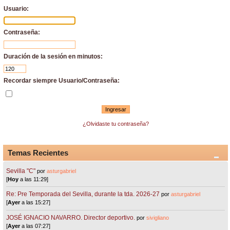
Usuario:
Contraseña:
Duración de la sesión en minutos:
Recordar siempre Usuario/Contraseña:
¿Olvidaste tu contraseña?
Temas Recientes
Sevilla "C"
por
asturgabriel
[
Hoy
a las 11:29]
Re: Pre Temporada del Sevilla, durante la tda. 2026-27
por
asturgabriel
[
Ayer
a las 15:27]
JOSÉ IGNACIO NAVARRO. Director deportivo.
por
sivigliano
[
Ayer
a las 07:27]