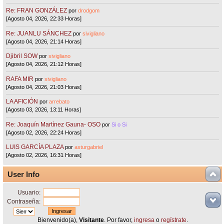
Re: FRAN GONZÁLEZ
por
drodgom
[Agosto 04, 2026, 22:33 Horas]
Re: JUANLU SÁNCHEZ
por
sivigliano
[Agosto 04, 2026, 21:14 Horas]
Djibril SOW
por
sivigliano
[Agosto 04, 2026, 21:12 Horas]
RAFA MIR
por
sivigliano
[Agosto 04, 2026, 21:03 Horas]
LA AFICIÓN
por
arrebato
[Agosto 03, 2026, 13:11 Horas]
Re: Joaquín Martínez Gauna- OSO
por
Si o Si
[Agosto 02, 2026, 22:24 Horas]
LUIS GARCÍA PLAZA
por
asturgabriel
[Agosto 02, 2026, 16:31 Horas]
User Info
Usuario:
Contraseña:
Bienvenido(a),
Visitante
. Por favor,
ingresa
o
regístrate
.