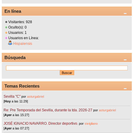
En línea
Visitantes: 928
Oculto(s): 0
Usuarios: 1
Usuarios en Línea:
Hispalensis
Búsqueda
Temas Recientes
Sevilla "C"
por
asturgabriel
[
Hoy
a las 11:29]
Re: Pre Temporada del Sevilla, durante la tda. 2026-27
por
asturgabriel
[
Ayer
a las 15:27]
JOSÉ IGNACIO NAVARRO. Director deportivo.
por
sivigliano
[
Ayer
a las 07:27]