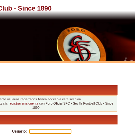
 Club - Since 1890
nte usuarios registrados tienen acceso a esta sección.
az clic
registrar una cuenta
con Foro Oficial SFC - Sevilla Football Club - Since
1890.
Usuario: