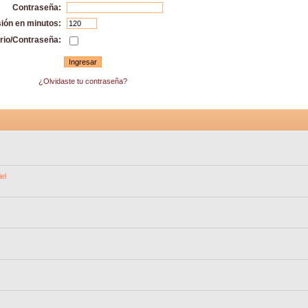
Contraseña:
sión en minutos:
rio/Contraseña:
¿Olvidaste tu contraseña?
el