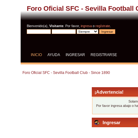
Foro Oficial SFC - Sevilla Football
Bienvenido(a),
Visitante
. Por favor,
ingresa
o
regístrate
.
INICIO
AYUDA
INGRESAR
REGISTRARSE
Foro Oficial SFC - Sevilla Football Club - Since 1890
¡Advertencia!
Solame
Por favor ingresa abajo o h
Ingresar