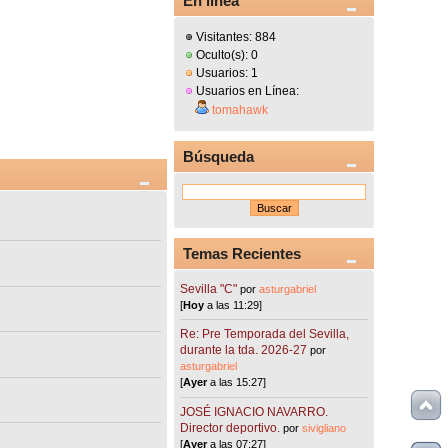
En línea
Visitantes: 884
Oculto(s): 0
Usuarios: 1
Usuarios en Línea:
tomahawk
Búsqueda
Temas Recientes
Sevilla "C"
por
asturgabriel
[
Hoy
a las 11:29]
Re: Pre Temporada del Sevilla,
durante la tda. 2026-27
por
asturgabriel
[
Ayer
a las 15:27]
JOSÉ IGNACIO NAVARRO.
Director deportivo.
por
sivigliano
[
Ayer
a las 07:27]