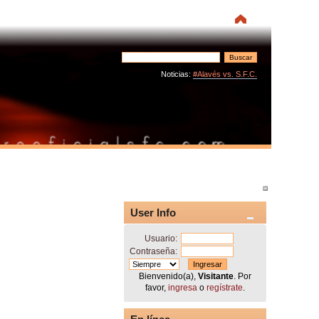
Noticias:
#Alavés vs. S.F.C.
User Info
Usuario:
Contraseña:
Bienvenido(a),
Visitante
. Por
favor,
ingresa
o
regístrate
.