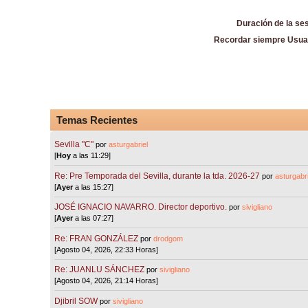
Duración de la se
Recordar siempre Usua
Temas Recientes
Sevilla "C"
por
asturgabriel
[
Hoy
a las 11:29]
Re: Pre Temporada del Sevilla, durante la tda. 2026-27
por
asturgabri
[
Ayer
a las 15:27]
JOSÉ IGNACIO NAVARRO. Director deportivo.
por
sivigliano
[
Ayer
a las 07:27]
Re: FRAN GONZÁLEZ
por
drodgom
[Agosto 04, 2026, 22:33 Horas]
Re: JUANLU SÁNCHEZ
por
sivigliano
[Agosto 04, 2026, 21:14 Horas]
Djibril SOW
por
sivigliano