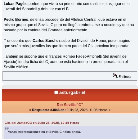
Lukas Pagés
, portero que vivirá su primer año como sénior, tras jugar en el
juvenil del Sabadell y debutar con el B.
Pedro Bornes
, defensa procedente del Atlético Central, que estuvo en el
mismo grupo que el Sevilla C pero no llegó a enfrentarse a nosotros y que ha
pasado por la cantera del Granada anteriormente.
Y encuentro que
Carlos Sánchez
sube del Divisón de Honor, pero imagino
que serán más juveniles los que formen parte del C la próxima temporada.
También se supone que el francés Roméo Faget-Antonetti (del juvenil del
Ajaccio) tendrá ficha del C, aunque está haciendo la pretemporada con el
Sevilla Atlético.
En línea
asturgabriel
Re: Sevilla "C"
«
Respuesta #3846 en:
Julio 28, 2025, 11:08 Horas »
Cita de: JamesCG en Julio 28, 2025, 10:45 Horas
Varias incorporaciones en el Sevilla C hasta ahora.