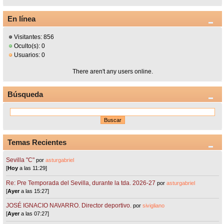
En línea
Visitantes: 856
Oculto(s): 0
Usuarios: 0
There aren't any users online.
Búsqueda
Temas Recientes
Sevilla "C"
por
asturgabriel
[
Hoy
a las 11:29]
Re: Pre Temporada del Sevilla, durante la tda. 2026-27
por
asturgabriel
[
Ayer
a las 15:27]
JOSÉ IGNACIO NAVARRO. Director deportivo.
por
sivigliano
[
Ayer
a las 07:27]