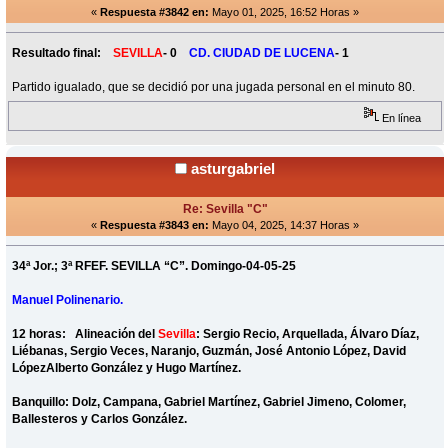
«
Respuesta #3842 en:
Mayo 01, 2025, 16:52 Horas »
Resultado final:
SEVILLA
- 0
CD. CIUDAD DE LUCENA
- 1
Partido igualado, que se decidió por una jugada personal en el minuto 80.
En línea
asturgabriel
Re: Sevilla "C"
«
Respuesta #3843 en:
Mayo 04, 2025, 14:37 Horas »
34ª Jor.; 3ª RFEF. SEVILLA “C”. Domingo-04-05-25
Manuel Polinenario.
12 horas: Alineación del
Sevilla
: Sergio Recio, Arquellada, Álvaro Díaz,
Liébanas, Sergio Veces, Naranjo, Guzmán, José Antonio López, David
LópezAlberto González y Hugo Martínez.
Banquillo: Dolz, Campana, Gabriel Martínez, Gabriel Jimeno, Colomer,
Ballesteros y Carlos González.