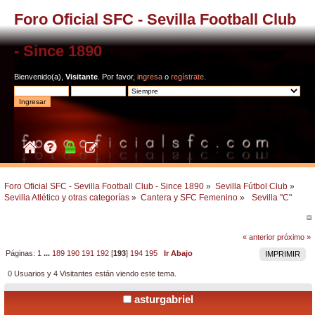
Foro Oficial SFC - Sevilla Football Club
- Since 1890
Bienvenido(a),
Visitante
. Por favor,
ingresa
o
regístrate
.
Foro Oficial SFC - Sevilla Football Club - Since 1890
»
Sevilla Fútbol Club
»
Sevilla Atlético y otras categorías
»
Cantera y SFC Femenino
»
 Sevilla "C"  
« anterior
próximo »
Páginas:
1
...
189
190
191
192
[
193
]
194
195
Ir Abajo
IMPRIMIR
0 Usuarios y 4 Visitantes están viendo este tema.
asturgabriel