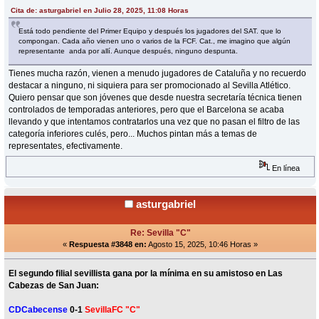
Cita de: asturgabriel en Julio 28, 2025, 11:08 Horas
Está todo pendiente del Primer Equipo y después los jugadores del SAT. que lo
compongan. Cada año vienen uno o varios de la FCF. Cat., me imagino que algún
representante anda por allí. Aunque después, ninguno despunta.
Tienes mucha razón, vienen a menudo jugadores de Cataluña y no recuerdo
destacar a ninguno, ni siquiera para ser promocionado al Sevilla Atlético.
Quiero pensar que son jóvenes que desde nuestra secretaría técnica tienen
controlados de temporadas anteriores, pero que el Barcelona se acaba
llevando y que intentamos contratarlos una vez que no pasan el filtro de las
categoría inferiores culés, pero... Muchos pintan más a temas de
representates, efectivamente.
En línea
asturgabriel
Re: Sevilla "C"
«
Respuesta #3848 en:
Agosto 15, 2025, 10:46 Horas »
El segundo filial sevillista gana por la mínima en su amistoso en Las
Cabezas de San Juan:
CDCabecense
0-1
SevillaFC "C"