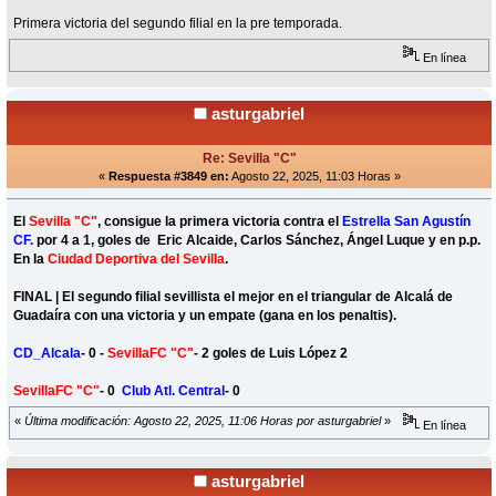
Primera victoria del segundo filial en la pre temporada.
En línea
asturgabriel
Re: Sevilla "C"
«
Respuesta #3849 en:
Agosto 22, 2025, 11:03 Horas »
El
Sevilla "C"
, consigue la primera victoria contra el
Estrella San Agustín
CF.
por 4 a 1, goles de Eric Alcaide, Carlos Sánchez, Ángel Luque y en p.p.
En la
Ciudad Deportiva del Sevilla
.
FINAL | El segundo filial sevillista el mejor en el triangular de Alcalá de
Guadaíra con una victoria y un empate (gana en los penaltis).
CD_Alcala
- 0 -
SevillaFC "C"
- 2 goles de Luis López 2
SevillaFC "C"
- 0
Club Atl. Central
- 0
«
Última modificación: Agosto 22, 2025, 11:06 Horas por asturgabriel
»
En línea
asturgabriel