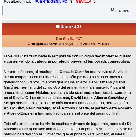
Resultado final:
PUENTE GENIL FC.
- 3
SEVILLA
- 0
En línea
JamesCG
Re: Sevilla "C"
«
Respuesta #3844 en:
Mayo 12, 2025, 17:57 Horas »
El Sevilla C ha terminado la temporada con un digno decimotercer puesto
y conservando la categoría por ¡decimonovena! temporada consecutiva.
Mirando números, el mediapunta
Gonzalo Guzmán
(que volvió al Sevilla tras
media temporada en el Linares la campaña pasada) ha sido el máximo
goleador con 5 tantos, mientras que los delanteros
Gabri Jimeno
y
Gabri
Martínez
(hermano del zurdo Oso del primer filial) han marcado 4 para el
equipo de
Joaquín Hidalgo, que ha vivido su primera temporada completa
en el Sevilla C
. Los defensas
Liébanas, David López, Alberto González y
Sergio Veces
han sido los que más minutos han acumulado, pero también
Álvaro Díaz, Mario Naranjo, José Antonio Bozada, el portero Rafa Romero
y Alberto Espiñeira
han sido habituales en el once del segundo filial.
Este año creo que no ha vivido muchos vaivenes de jugadores, pues solo
Di
Massimo (Dima)
ha sido llamado con asiduidad por el Sevilla Atlético y se ha
perdido partidos con el C, mientras que el portero Rafa Romero, el lateral