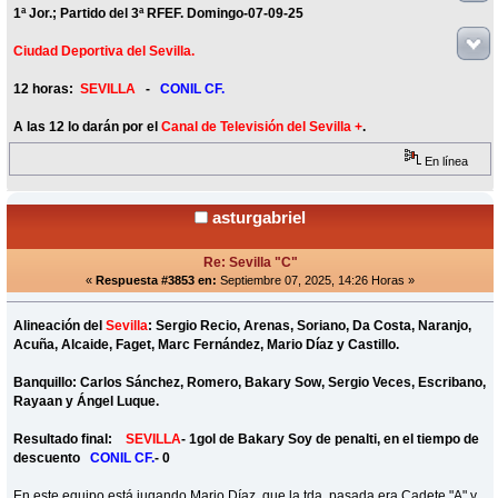
1ª Jor.; Partido del 3ª RFEF. Domingo-07-09-25
Ciudad Deportiva del Sevilla.
12 horas:
SEVILLA
-
CONIL CF.
A las 12 lo darán por el
Canal de Televisión del Sevilla +
.
En línea
asturgabriel
Re: Sevilla "C"
«
Respuesta #3853 en:
Septiembre 07, 2025, 14:26 Horas »
Alineación del
Sevilla
: Sergio Recio, Arenas, Soriano, Da Costa, Naranjo,
Acuña, Alcaide, Faget, Marc Fernández, Mario Díaz y Castillo.
Banquillo: Carlos Sánchez, Romero, Bakary Sow, Sergio Veces, Escribano,
Rayaan y Ángel Luque.
Resultado final:
SEVILLA
- 1gol de Bakary Soy de penalti, en el tiempo de
descuento
CONIL CF.
- 0
En este equipo está jugando Mario Díaz, que la tda. pasada era Cadete "A" y