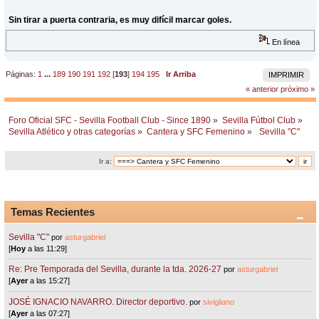
Sin tirar a puerta contraria, es muy difícil marcar goles.
En línea
Páginas:
1
...
189
190
191
192
[
193
]
194
195
Ir Arriba
IMPRIMIR
« anterior
próximo »
Foro Oficial SFC - Sevilla Football Club - Since 1890
»
Sevilla Fútbol Club
»
Sevilla Atlético y otras categorías
»
Cantera y SFC Femenino
»
 Sevilla "C"  
Ir a:
Temas Recientes
Sevilla "C"
por
asturgabriel
[
Hoy
a las 11:29]
Re: Pre Temporada del Sevilla, durante la tda. 2026-27
por
asturgabriel
[
Ayer
a las 15:27]
JOSÉ IGNACIO NAVARRO. Director deportivo.
por
sivigliano
[
Ayer
a las 07:27]