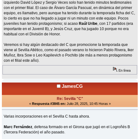
izquierdo David López y Sergio Veces solo han tenido minutos testimonales
con el primer filial. El caso de Álvaro García Pascual, en dinámica del primer
equipo, es llamativo, pero aunque ha tenido durante la temporada ficha del C,
lo cierto es que no ha llegado a jugar ni un minuto con este equipo. Pocos
juveniles han tenido protagonismo; si acaso
Raúl Uribe
, con 17 partidos (era
importante en el Juvenil B), y Jesús Cruz, que ha jugado 10 porque no era
habitual con el División de Honor.
Veremos si hay algún destacado del C que promocione la temporada que
viene al Sevilla Atlético, como el pasado verano lo hicieron Pablo Rivera, Iker
Muñoz, Ibra Sow o Leo Kapilevich o Pochito (de más a menos protagonismo
con el filial este año).
En línea
JamesCG
Re: Sevilla "C"
«
Respuesta #3845 en:
Julio 28, 2025, 10:45 Horas »
Varias incorporaciones en el Sevilla C hasta ahora.
Marc Fernández
, defensa formado en el Girona que jugó en el Logroñés B
(Tercera Federación) el año pasado.