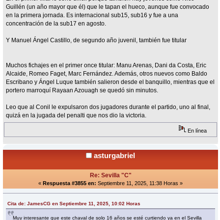
Guillén (un año mayor que él) que le tapan el hueco, aunque fue convocado
en la primera jornada. Es internacional sub15, sub16 y fue a una
concentración de la sub17 en agosto.
Y Manuel Ángel Castillo, de segundo año juvenil, también fue titular
Muchos fichajes en el primer once titular: Manu Arenas, Dani da Costa, Eric
Alcaide, Romeo Faget, Marc Fernández. Además, otros nuevos como Baldo
Escribano y Ángel Luque también salieron desde el banquillo, mientras que el
portero marroquí Rayaan Azouagh se quedó sin minutos.
Leo que al Conil le expulsaron dos jugadores durante el partido, uno al final,
quizá en la jugada del penalti que nos dio la victoria.
En línea
asturgabriel
Re: Sevilla "C"
«
Respuesta #3855 en:
Septiembre 11, 2025, 11:38 Horas »
Cita de: JamesCG en Septiembre 11, 2025, 10:02 Horas
Muy interesante que este chaval de solo 16 años se esté curtiendo ya en el Sevilla