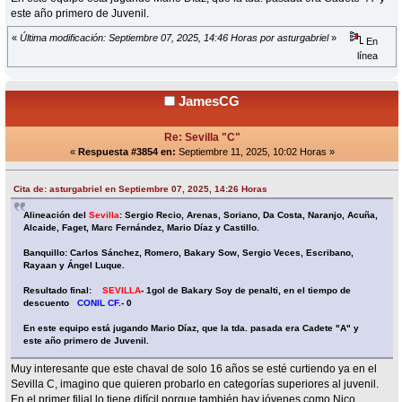
este año primero de Juvenil.
«
Última modificación: Septiembre 07, 2025, 14:46 Horas por asturgabriel
»
En
línea
JamesCG
Re: Sevilla "C"
«
Respuesta #3854 en:
Septiembre 11, 2025, 10:02 Horas »
Cita de: asturgabriel en Septiembre 07, 2025, 14:26 Horas
Alineación del
Sevilla
: Sergio Recio, Arenas, Soriano, Da Costa, Naranjo, Acuña,
Alcaide, Faget, Marc Fernández, Mario Díaz y Castillo.
Banquillo: Carlos Sánchez, Romero, Bakary Sow, Sergio Veces, Escribano,
Rayaan y Ángel Luque.
Resultado final:
SEVILLA
- 1gol de Bakary Soy de penalti, en el tiempo de
descuento
CONIL CF.
- 0
En este equipo está jugando Mario Díaz, que la tda. pasada era Cadete "A" y
este año primero de Juvenil.
Muy interesante que este chaval de solo 16 años se esté curtiendo ya en el
Sevilla C, imagino que quieren probarlo en categorías superiores al juvenil.
En el primer filial lo tiene difícil porque también hay jóvenes como Nico