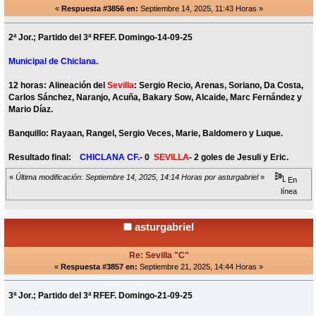
«
Respuesta #3856 en:
Septiembre 14, 2025, 11:43 Horas »
2ª Jor.; Partido del 3ª RFEF. Domingo-14-09-25
Municipal de Chiclana.
12 horas: Alineación del
Sevilla
: Sergio Recio, Arenas, Soriano, Da Costa,
Carlos Sánchez, Naranjo, Acuña, Bakary Sow, Alcaide, Marc Fernández y
Mario Díaz.
Banquillo: Rayaan, Rangel, Sergio Veces, Marie, Baldomero y Luque.
Resultado final:
CHICLANA CF.
- 0
SEVILLA
- 2 goles de Jesuli y Eric.
«
Última modificación: Septiembre 14, 2025, 14:14 Horas por asturgabriel
»
En
línea
asturgabriel
Re: Sevilla "C"
«
Respuesta #3857 en:
Septiembre 21, 2025, 14:44 Horas »
3ª Jor.; Partido del 3ª RFEF. Domingo-21-09-25