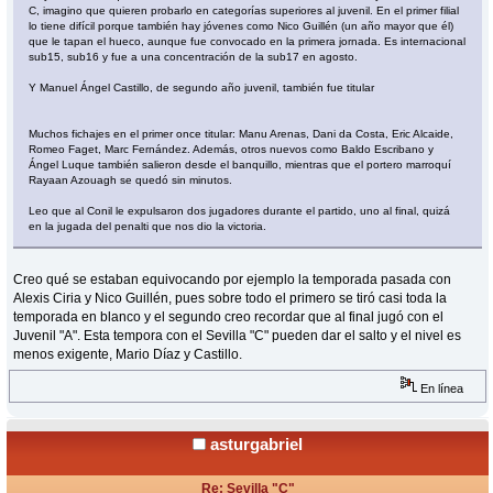
C, imagino que quieren probarlo en categorías superiores al juvenil. En el primer filial
lo tiene difícil porque también hay jóvenes como Nico Guillén (un año mayor que él)
que le tapan el hueco, aunque fue convocado en la primera jornada. Es internacional
sub15, sub16 y fue a una concentración de la sub17 en agosto.
Y Manuel Ángel Castillo, de segundo año juvenil, también fue titular
Muchos fichajes en el primer once titular: Manu Arenas, Dani da Costa, Eric Alcaide,
Romeo Faget, Marc Fernández. Además, otros nuevos como Baldo Escribano y
Ángel Luque también salieron desde el banquillo, mientras que el portero marroquí
Rayaan Azouagh se quedó sin minutos.
Leo que al Conil le expulsaron dos jugadores durante el partido, uno al final, quizá
en la jugada del penalti que nos dio la victoria.
Creo qué se estaban equivocando por ejemplo la temporada pasada con
Alexis Ciria y Nico Guillén, pues sobre todo el primero se tiró casi toda la
temporada en blanco y el segundo creo recordar que al final jugó con el
Juvenil "A". Esta tempora con el Sevilla "C" pueden dar el salto y el nivel es
menos exigente, Mario Díaz y Castillo.
En línea
asturgabriel
Re: Sevilla "C"