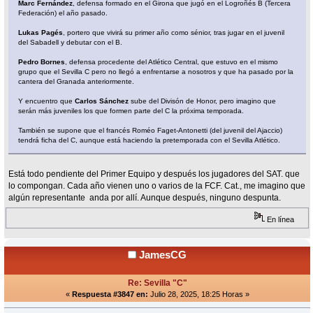
Marc Fernández
, defensa formado en el Girona que jugó en el Logroñés B (Tercera
Federación) el año pasado.
Lukas Pagés
, portero que vivirá su primer año como sénior, tras jugar en el juvenil
del Sabadell y debutar con el B.
Pedro Bornes
, defensa procedente del Atlético Central, que estuvo en el mismo
grupo que el Sevilla C pero no llegó a enfrentarse a nosotros y que ha pasado por la
cantera del Granada anteriormente.
Y encuentro que
Carlos Sánchez
sube del Divisón de Honor, pero imagino que
serán más juveniles los que formen parte del C la próxima temporada.
También se supone que el francés Roméo Faget-Antonetti (del juvenil del Ajaccio)
tendrá ficha del C, aunque está haciendo la pretemporada con el Sevilla Atlético.
Está todo pendiente del Primer Equipo y después los jugadores del SAT. que
lo compongan. Cada año vienen uno o varios de la FCF. Cat., me imagino que
algún representante anda por allí. Aunque después, ninguno despunta.
En línea
JamesCG
Re: Sevilla "C"
«
Respuesta #3847 en:
Julio 28, 2025, 18:25 Horas »