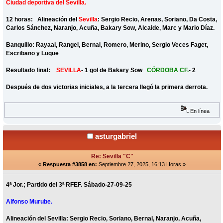
Ciudad deportiva del Sevilla.
12 horas: Alineación del
Sevilla
: Sergio Recio, Arenas, Soriano, Da Costa,
Carlos Sánchez, Naranjo, Acuña, Bakary Sow, Alcaide, Marc y Mario Díaz.
Banquillo: Rayaal, Rangel, Bernal, Romero, Merino, Sergio Veces Faget,
Escribano y Luque
Resultado final:
SEVILLA
- 1 gol de Bakary Sow
CÓRDOBA CF.
- 2
Después de dos victorias iniciales, a la tercera llegó la primera derrota.
En línea
asturgabriel
Re: Sevilla "C"
«
Respuesta #3858 en:
Septiembre 27, 2025, 16:13 Horas »
4ª Jor.; Partido del 3ª RFEF. Sábado-27-09-25
Alfonso Murube.
Alineación del Sevilla: Sergio Recio, Soriano, Bernal, Naranjo, Acuña,