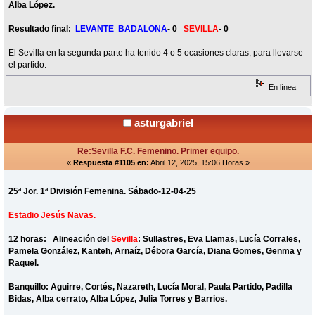
Alba López.
Resultado final:
LEVANTE BADALONA
- 0
SEVILLA
- 0
El Sevilla en la segunda parte ha tenido 4 o 5 ocasiones claras, para llevarse
el partido.
En línea
asturgabriel
Re:Sevilla F.C. Femenino. Primer equipo.
«
Respuesta #1105 en:
Abril 12, 2025, 15:06 Horas »
25ª Jor. 1ª División Femenina. Sábado-12-04-25
Estadio Jesús Navas.
12 horas: Alineación del
Sevilla
: Sullastres, Eva Llamas, Lucía Corrales,
Pamela González, Kanteh, Arnaíz, Débora García, Diana Gomes, Genma y
Raquel.
Banquillo: Aguirre, Cortés, Nazareth, Lucía Moral, Paula Partido, Padilla
Bidas, Alba cerrato, Alba López, Julia Torres y Barrios.