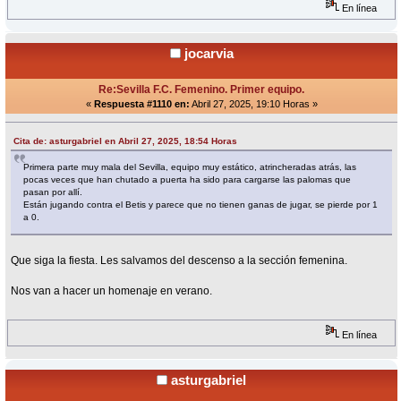
En línea
jocarvia
Re:Sevilla F.C. Femenino. Primer equipo.
«
Respuesta #1110 en:
Abril 27, 2025, 19:10 Horas »
Cita de: asturgabriel en Abril 27, 2025, 18:54 Horas
Primera parte muy mala del Sevilla, equipo muy estático, atrincheradas atrás, las
pocas veces que han chutado a puerta ha sido para cargarse las palomas que
pasan por allí.
Están jugando contra el Betis y parece que no tienen ganas de jugar, se pierde por 1
a 0.
Que siga la fiesta. Les salvamos del descenso a la sección femenina.
Nos van a hacer un homenaje en verano.
En línea
asturgabriel