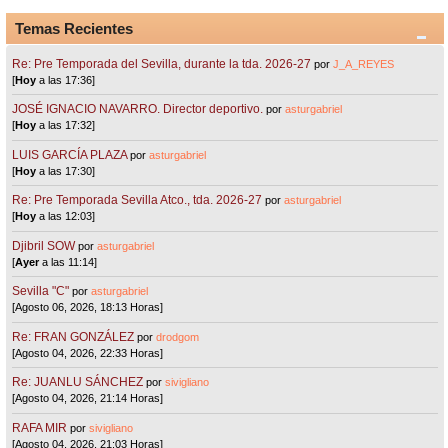
Temas Recientes
Re: Pre Temporada del Sevilla, durante la tda. 2026-27
por
J_A_REYES
[
Hoy
a las 17:36]
JOSÉ IGNACIO NAVARRO. Director deportivo.
por
asturgabriel
[
Hoy
a las 17:32]
LUIS GARCÍA PLAZA
por
asturgabriel
[
Hoy
a las 17:30]
Re: Pre Temporada Sevilla Atco., tda. 2026-27
por
asturgabriel
[
Hoy
a las 12:03]
Djibril SOW
por
asturgabriel
[
Ayer
a las 11:14]
Sevilla "C"
por
asturgabriel
[Agosto 06, 2026, 18:13 Horas]
Re: FRAN GONZÁLEZ
por
drodgom
[Agosto 04, 2026, 22:33 Horas]
Re: JUANLU SÁNCHEZ
por
sivigliano
[Agosto 04, 2026, 21:14 Horas]
RAFA MIR
por
sivigliano
[Agosto 04, 2026, 21:03 Horas]