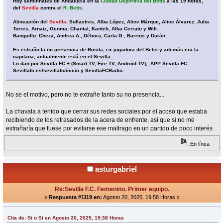
Hoy semifinales de Andalucía en la
Ciudad Deportiva del Betis
a las 19 horas,
del
Sevilla
contra el
R. Betis
.
Alineación del
Sevilla
: Sullastres, Alba López, Alice Márque, Alice Álvarez, Julia
Torres, Arnaiz, Genma, Chantal, Kanteh, Alba Cerrato y Wifi.
Banquillo: Cheza, Andrea A., Débora, Carla G., Barrios y Durán.
Es estraño la no presencia de Rosita, ex jugadora del Betis y además era la
capitana, actualmente está en el Sevilla.
Lo dan por Sevilla FC + (Smart TV, Fire TV, Android TV), APP Sevilla FC.
Sevillafc.es/sevillafc/inicio y SevillaFCRadio.
No se el motivo, pero no te extrañe tanto su no presencia...
La chavala a tenido que cerrar sus redes sociales por el acoso que estaba
recibiendo de los retrasados de la acera de enfrente, así que si no me
extrañaría que fuese por evitarse ese maltrago en un partido de poco interés
En línea
asturgabriel
Re:Sevilla F.C. Femenino. Primer equipo.
«
Respuesta #1119 en:
Agosto 20, 2025, 19:58 Horas »
Cita de: Si o Si en Agosto 20, 2025, 19:38 Horas