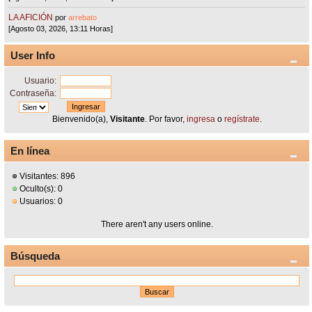
LA AFICIÓN
por
arrebato
[Agosto 03, 2026, 13:11 Horas]
User Info
Usuario:
Contraseña:
Bienvenido(a),
Visitante
. Por favor,
ingresa
o
regístrate
.
En línea
Visitantes: 896
Oculto(s): 0
Usuarios: 0
There aren't any users online.
Búsqueda