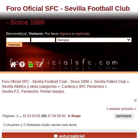
Foro Oficial SFC - Sevilla Football Club
- Since 1890
Bienvenido(a),
Visitante
. Por favor,
ingresa
o
regístrate
.
Foro Oficial SFC - Sevilla Football Club - Since 1890
»
Sevilla Fútbol Club
»
Sevilla Atlético y otras categorías
»
Cantera y SFC Femenino
»
Sevilla F.C. Femenino. Primer equipo.
« anterior
próximo »
Páginas:
1
...
52
53
54
55
[
56
]
57
58
59
60
Ir Abajo
IMPRIMIR
0 Usuarios y 2 Visitantes están viendo este tema.
asturgabriel