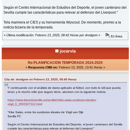
Según el Centro Internacional de Estudios del Deporte, el joven canterano del
Sevilla cumple las características para relevar al defensor del Liverpool."
Tela marinera el CIES y su herramienta Wyscout. De momento, premio a la
noticia bizarra de la temporada.
«
Última modificación: Febrero 13, 2025, 08:42 Horas por drodgom
»
En línea
jocarvia
Re:PLANIFICACION TEMPORADA 2024-2025
«
Respuesta #386 en:
Febrero 13, 2025, 13:41 Horas »
Cita de: drodgom en Febrero 13, 2025, 08:40 Horas
Y continuando con el análisis de datos aplicado al fútbol, con todo lo útil que pueda
tener, y lo mucho rollo que seguro tiene, alucinen con la siguiente noticia:
https://www.diariodesevilla.es/sevillafc/kike-salas-sustitutos-ideales-
virgil_0_2003327112.html
"Kike Salas, entre los sustitutos ideales de Virgil van Dijk
Sevilla FC
Según el Centro Internacional de Estudios del Deporte, el joven canterano del Sevilla
cumple las características para relevar al defensor del Liverpool."