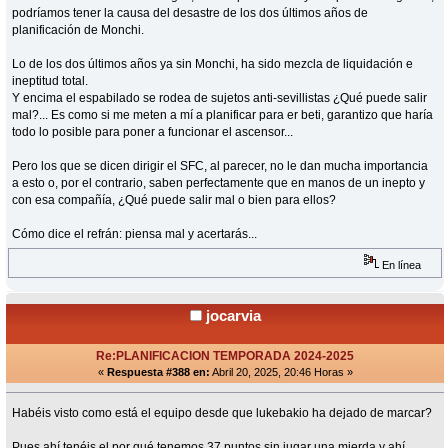
podríamos tener la causa del desastre de los dos últimos años de
planificación de Monchi.
Lo de los dos últimos años ya sin Monchi, ha sido mezcla de liquidación e
ineptitud total.
Y encima el espabilado se rodea de sujetos anti-sevillistas ¿Qué puede salir
mal?... Es como si me meten a mí a planificar para er beti, garantizo que haría
todo lo posible para poner a funcionar el ascensor...
Pero los que se dicen dirigir el SFC, al parecer, no le dan mucha importancia
a esto o, por el contrario, saben perfectamente que en manos de un inepto y
con esa compañía, ¿Qué puede salir mal o bien para ellos?
Cómo dice el refrán: piensa mal y acertarás...
En línea
jocarvia
Re:PLANIFICACION TEMPORADA 2024-2025
«
Respuesta #388 en:
Abril 20, 2025, 20:46 Horas »
Habéis visto como está el equipo desde que lukebakio ha dejado de marcar?
Pues ahí tenéis el por qué tenemos 37 puntos sin jugar una mierda y ahí