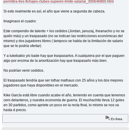
permitira-tres-fichajes-clubes-superen-limite-salarial_300646860.html
Si esto realmente es así, el año que viene a segunda de cabeza.
Imaginaos el cuadro:
Este compendio de talento + los cedidos (Jordan, januzaj, iheanacho y no se
quién más) y un traspasado (no se indican las restricciones económicas del
mismo) y dos jugadores libres ( tampoco se habla de la limitación de salario
que se le podría ofertar)
Y a lukebakio y/o bade hay que traspasarlos. A cualquiera por el que paguen
algo por encima de la amortización hay que traspasarlo más bien.
No podrían venir cedidos.
El traspasado tendría que ser lothar mathaus con 25 años y los dos mejores
jugadores que haya disponibles en el mercado.
Kike García está libre cuando acabe el año, teniendo en cuenta que tenemos
cero delanteros, y nuestra economía de guerra. El muchachito lleva 12 goles
en 30 partidos, como apriete un poco en la recta final, lo mismo se nos va
hasta d precio.
En línea