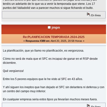
tenéis un adelanto de lo que va a venir la temporada que viene. Los 17
puntos del Valladolid van a parecer muchos si sigue fichando el bulto.
En línea
jmpn
Re:PLANIFICACION TEMPORADA 2024-2025
«
Respuesta #389 en:
Abril 20, 2025, 20:58 Horas »
La planificación, que yo llamo no planificación, es vergonzosa.
Cómo no será de mala que el SFC es incapaz de ganar en el RSP desde
diciembre.
Qué vergüenza!
Entre los 5 peores equipos que le he visto al SFC en 43 años.
Y ahí siguen los ineptos que han dejado el SFC sin delantera ni defensa y con
un centro del campo muy inferior.
En cualquier empresa seria estos tipos ya llevarían muchos meses fuera.
En línea