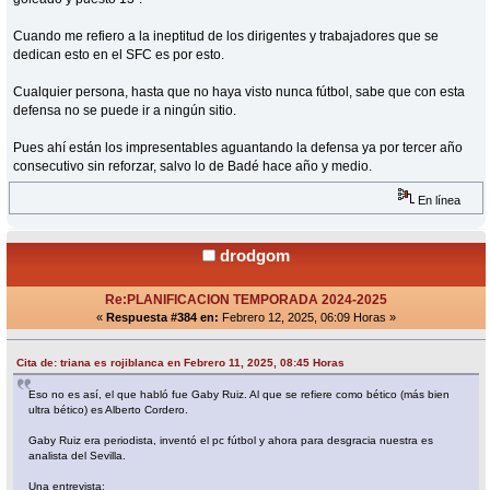
Cuando me refiero a la ineptitud de los dirigentes y trabajadores que se
dedican esto en el SFC es por esto.
Cualquier persona, hasta que no haya visto nunca fútbol, sabe que con esta
defensa no se puede ir a ningún sitio.
Pues ahí están los impresentables aguantando la defensa ya por tercer año
consecutivo sin reforzar, salvo lo de Badé hace año y medio.
En línea
drodgom
Re:PLANIFICACION TEMPORADA 2024-2025
«
Respuesta #384 en:
Febrero 12, 2025, 06:09 Horas »
Cita de: triana es rojiblanca en Febrero 11, 2025, 08:45 Horas
Eso no es así, el que habló fue Gaby Ruiz. Al que se refiere como bético (más bien
ultra bético) es Alberto Cordero.
Gaby Ruiz era periodista, inventó el pc fútbol y ahora para desgracia nuestra es
analista del Sevilla.
Una entrevista: