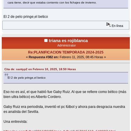
cara tiene, decir que estaba contento con los fichajes de invierno.
El 2 de pelo pringe,el betico
En línea
triana es rojiblanca
Administrator
Re:PLANIFICACION TEMPORADA 2024-2025
«
Respuesta #382 en:
Febrero 11, 2025, 08:45 Horas »
Cita de: santyp2 en Febrero 10, 2025, 18:50 Horas
El 2 de pelo pringe,el betico
Eso no es así, el que habló fue Gaby Ruiz. Al que se refiere como bético (más
bien ultra bético) es Alberto Cordero.
Gaby Ruiz era periodista, inventó el pc fútbol y ahora para desgracia nuestra
es analista del Sevilla.
Una entrevista: