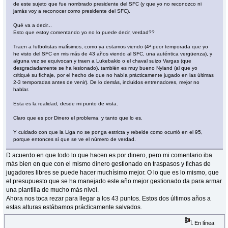
de este sujeto que fue nombrado presidente del SFC (y que yo no reconozco ni
jamás voy a reconocer como presidente del SFC).
Qué va a decir...
Esto que estoy comentando yo no lo puede decir, verdad??
Traen a futbolistas malísimos, como ya estamos viendo (4ª peor temporada que yo
he visto del SFC en mis más de 43 años viendo al SFC, una auténtica vergüenza), y
alguna vez se equivocan y traen a Lukebakio o el chaval suizo Vargas (que
desgraciadamente se ha lesionado), también es muy bueno Nyland (al que yo
critiqué su fichaje, por el hecho de que no había prácticamente jugado en las últimas
2-3 temporadas antes de venir). De lo demás, incluidos entrenadores, mejor no
hablar.
Esta es la realidad, desde mi punto de vista.
Claro que es por Dinero el problema, y tanto que lo es.
Y cuidado con que la Liga no se ponga estricta y rebelde como ocurrió en el 95,
porque entonces sí que se ve el número de verdad.
D acuerdo en que todo lo que hacen es por dinero, pero mi comentario iba
más bien en que con el mismo dinero gestionado en traspasos y fichas de
jugadores libres se puede hacer muchísimo mejor. O lo que es lo mismo, que
el presupuesto que se ha manejado este año mejor gestionado da para armar
una plantilla de mucho más nivel.
Ahora nos toca rezar para llegar a los 43 puntos. Estos dos últimos años a
estas alturas estábamos prácticamente salvados.
En línea