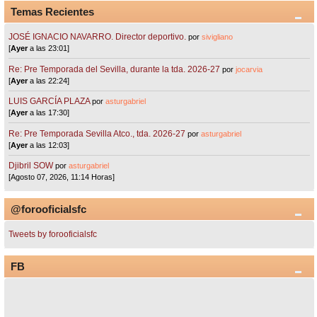
Temas Recientes
JOSÉ IGNACIO NAVARRO. Director deportivo.
por
sivigliano
[
Ayer
a las 23:01]
Re: Pre Temporada del Sevilla, durante la tda. 2026-27
por
jocarvia
[
Ayer
a las 22:24]
LUIS GARCÍA PLAZA
por
asturgabriel
[
Ayer
a las 17:30]
Re: Pre Temporada Sevilla Atco., tda. 2026-27
por
asturgabriel
[
Ayer
a las 12:03]
Djibril SOW
por
asturgabriel
[Agosto 07, 2026, 11:14 Horas]
@forooficialsfc
Tweets by forooficialsfc
FB