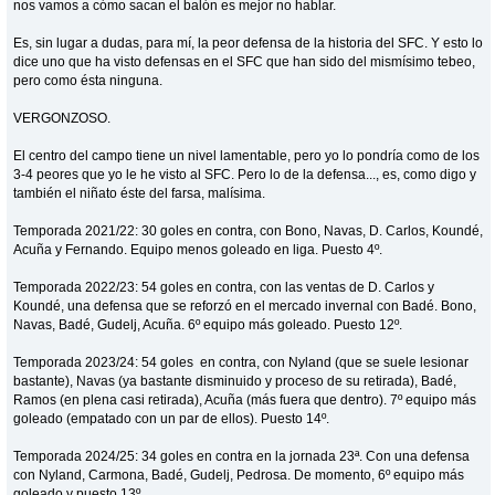
nos vamos a cómo sacan el balón es mejor no hablar.
Es, sin lugar a dudas, para mí, la peor defensa de la historia del SFC. Y esto lo
dice uno que ha visto defensas en el SFC que han sido del mismísimo tebeo,
pero como ésta ninguna.
VERGONZOSO.
El centro del campo tiene un nivel lamentable, pero yo lo pondría como de los
3-4 peores que yo le he visto al SFC. Pero lo de la defensa..., es, como digo y
también el niñato éste del farsa, malísima.
Temporada 2021/22: 30 goles en contra, con Bono, Navas, D. Carlos, Koundé,
Acuña y Fernando. Equipo menos goleado en liga. Puesto 4º.
Temporada 2022/23: 54 goles en contra, con las ventas de D. Carlos y
Koundé, una defensa que se reforzó en el mercado invernal con Badé. Bono,
Navas, Badé, Gudelj, Acuña. 6º equipo más goleado. Puesto 12º.
Temporada 2023/24: 54 goles en contra, con Nyland (que se suele lesionar
bastante), Navas (ya bastante disminuido y proceso de su retirada), Badé,
Ramos (en plena casi retirada), Acuña (más fuera que dentro). 7º equipo más
goleado (empatado con un par de ellos). Puesto 14º.
Temporada 2024/25: 34 goles en contra en la jornada 23ª. Con una defensa
con Nyland, Carmona, Badé, Gudelj, Pedrosa. De momento, 6º equipo más
goleado y puesto 13º.