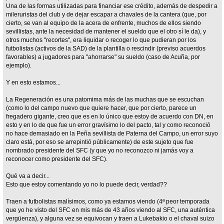
Una de las formas utilizadas para financiar ese crédito, además de despedir a
mileruristas del club y de dejar escapar a chavales de la cantera (que, por
cierto, se van al equipo de la acera de enfrente, muchos de ellos siendo
sevillistas, ante la necesidad de mantener el sueldo que el otro sí le da), y
otros muchos "recortes", era liquidar o recoger lo que pudieran por los
futbolistas (activos de la SAD) de la plantilla o rescindir (previso acuerdos
favorables) a jugadores para "ahorrarse" su sueldo (caso de Acuña, por
ejemplo).
Y en esto estamos...
La Regeneración es una patomima más de las muchas que se escuchan
(como lo del campo nuevo que quiere hacer, que por cierto, parece un
fregadero gigante, creo que es en lo único que estoy de acuerdo con DN, en
esto y en lo de que fue un error gravísimo lo del pacto, tal y como reconoció
no hace demasiado en la Peña sevillista de Paterna del Campo, un error suyo
claro está, por eso se arrepintió públicamente) de este sujeto que fue
nombrado presidente del SFC (y que yo no reconozco ni jamás voy a
reconocer como presidente del SFC).
Qué va a decir...
Esto que estoy comentando yo no lo puede decir, verdad??
Traen a futbolistas malísimos, como ya estamos viendo (4ª peor temporada
que yo he visto del SFC en mis más de 43 años viendo al SFC, una auténtica
vergüenza), y alguna vez se equivocan y traen a Lukebakio o el chaval suizo