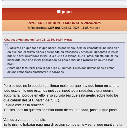
jmpn
Re:PLANIFICACION TEMPORADA 2024-2025
«
Respuesta #398 en:
Abril 23, 2025, 11:08 Horas »
Cita de: sivigliano en Abril 23, 2025, 10:54 Horas
D acuerdo en que todo lo que hacen es por dinero, pero mi comentario iba más bien
en que con el mismo dinero gestionado en traspasos y fichas de jugadores libres se
puede hacer muchísimo mejor. O lo que es lo mismo, que el presupuesto que se ha
manejado este año mejor gestionado da para armar una plantilla de mucho más
nivel.
Ahora nos toca rezar para llegar a los 43 puntos. Estos dos últimos años a estas
alturas estábamos prácticamente salvados.
Pero es que no lo pueden gestionar mejor porque hay que tener en cuenta
todo esto en lo que estamos metidos: ineptitud a raudales y una guerra
accionarial, porque en ello le va su vida (es que esta gente, sobre todo los
que cobran del SFC, viven del SFC).
Es que esta es la realidad.
Y estos tipos no quieren cambiar nada de esa realidad, pase lo que pase.
Vamos a ver..., por ejemplo:
Es lo mismo trabajar para una dirección competente y seria, que mantiene la