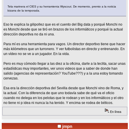
Tela marinera el CIES y su herramienta Wyscout. De momento, premio a la noticia
bizarra de la temporada.
Eso te explica la gilipollez que es el cuento del Big data y porqué Monchi no
es Monchi desde que se tiró en brazos de los informáticos y porqué la actual
dirección deportiva no da ni una.
Para mí es una herramienta para vagos. Un director deportivo tiene que hacer
más kilómetros que un turronero. Y ver futbolistas en directo y entrenando. En
un vídeo no se ve a un jugador. En la vida.
Pero es muy cómodo llegar a las diez a la oficina, darle a la teclita, sacar unas
estadísticas muy importantes, ver unos videos que a saber de donde han
salido (agencias de representación? YouTube???) y a la una estoy tomando
cervezas.
Esa era la dirección deportiva del Sevilla desde que Monchi vino de Roma, y
la actual. Con la diferencia de que uno todavía sabe de qué va el oficio
cuando no delega en los pelotas que le rodean y en los informáticos y el otro
no tiene ni p idea ni nunca la ha tenido. Y encima se rodea de béticos.
En línea
jmpn