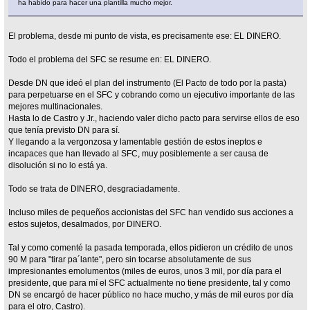
ha habido para hacer una plantilla mucho mejor.
El problema, desde mi punto de vista, es precisamente ese: EL DINERO.
Todo el problema del SFC se resume en: EL DINERO.
Desde DN que ideó el plan del instrumento (El Pacto de todo por la pasta)
para perpetuarse en el SFC y cobrando como un ejecutivo importante de las
mejores multinacionales.
Hasta lo de Castro y Jr., haciendo valer dicho pacto para servirse ellos de eso
que tenía previsto DN para sí.
Y llegando a la vergonzosa y lamentable gestión de estos ineptos e
incapaces que han llevado al SFC, muy posiblemente a ser causa de
disolución si no lo está ya.
Todo se trata de DINERO, desgraciadamente.
Incluso miles de pequeños accionistas del SFC han vendido sus acciones a
estos sujetos, desalmados, por DINERO.
Tal y como comenté la pasada temporada, ellos pidieron un crédito de unos
90 M para "tirar pa´lante", pero sin tocarse absolutamente de sus
impresionantes emolumentos (miles de euros, unos 3 mil, por día para el
presidente, que para mí el SFC actualmente no tiene presidente, tal y como
DN se encargó de hacer público no hace mucho, y más de mil euros por día
para el otro, Castro).