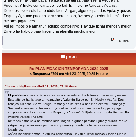
dinero que hay para pagar traspasos se utiliza para traer a Peque y a
Agoumé. Y Ejuke con carta de libertad. En invierno Vargas y Adams.
De todos éstos solo ha rendido bien Vargas, algunos partidos Ejuke y quizás
Peque y Agoumé puedan servir porque son jóvenes y pueden ir haciéndose
mejores jugadores.
Así es imposible armar un equipo competitivo. Hay que fichar menos y mejor.
Dinero ha habido para hacer una plantilla mucho mejor.
En línea
jmpn
Re:PLANIFICACION TEMPORADA 2024-2025
«
Respuesta #396 en:
Abril 23, 2025, 10:35 Horas »
Cita de: sivigliano en Abril 23, 2025, 07:26 Horas
El problema
no es tanto el dinero sino el acierto en los fichajes, que es muy escaso.
Este año se ha fichado a Iheanacho y Valentín Barco por En Nesiry y Acuña. Dos
fichajes ruinosos. Se va Sergio Ramos y no se ficha a nadie de central. Lokonga y
Saúl entre los dos no hacen uno y finalmente el poco dinero que hay para pagar
traspasos se utiliza para traer a Peque y a Agoumé. Y Ejuke con carta de libertad. En
invierno Vargas y Adams.
De todos éstos solo ha rendido bien Vargas, algunos partidos Ejuke y quizás Peque
y Agoumé puedan servir porque son jóvenes y pueden ir haciéndose mejores
jugadores.
Así es imposible armar un equipo competitivo. Hay que fichar menos y mejor. Dinero