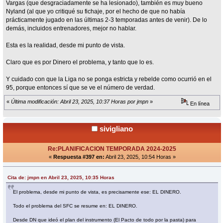
Vargas (que desgraciadamente se ha lesionado), también es muy bueno
Nyland (al que yo critiqué su fichaje, por el hecho de que no había
prácticamente jugado en las últimas 2-3 temporadas antes de venir). De lo
demás, incluidos entrenadores, mejor no hablar.
Esta es la realidad, desde mi punto de vista.
Claro que es por Dinero el problema, y tanto que lo es.
Y cuidado con que la Liga no se ponga estricta y rebelde como ocurrió en el
95, porque entonces sí que se ve el número de verdad.
«
Última modificación: Abril 23, 2025, 10:37 Horas por jmpn
»
En línea
sivigliano
Re:PLANIFICACION TEMPORADA 2024-2025
«
Respuesta #397 en:
Abril 23, 2025, 10:54 Horas »
Cita de: jmpn en Abril 23, 2025, 10:35 Horas
El problema, desde mi punto de vista, es precisamente ese: EL DINERO.
Todo el problema del SFC se resume en: EL DINERO.
Desde DN que ideó el plan del instrumento (El Pacto de todo por la pasta) para