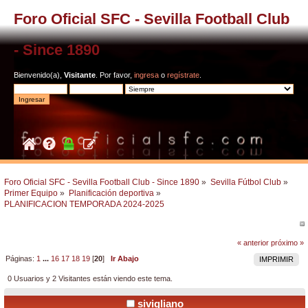
Foro Oficial SFC - Sevilla Football Club
- Since 1890
Bienvenido(a),
Visitante
. Por favor,
ingresa
o
regístrate
.
Foro Oficial SFC - Sevilla Football Club - Since 1890
»
Sevilla Fútbol Club
»
Primer Equipo
»
Planificación deportiva
»
PLANIFICACION TEMPORADA 2024-2025
« anterior
próximo »
Páginas:
1
...
16
17
18
19
[
20
]
Ir Abajo
IMPRIMIR
0 Usuarios y 2 Visitantes están viendo este tema.
sivigliano