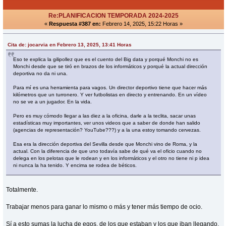
Re:PLANIFICACION TEMPORADA 2024-2025
«
Respuesta #387 en:
Febrero 14, 2025, 15:22 Horas »
Cita de: jocarvia en Febrero 13, 2025, 13:41 Horas
Eso te explica la gilipollez que es el cuento del Big data y porqué Monchi no es
Monchi desde que se tiró en brazos de los informáticos y porqué la actual dirección
deportiva no da ni una.
Para mí es una herramienta para vagos. Un director deportivo tiene que hacer más
kilómetros que un turronero. Y ver futbolistas en directo y entrenando. En un vídeo
no se ve a un jugador. En la vida.
Pero es muy cómodo llegar a las diez a la oficina, darle a la teclita, sacar unas
estadísticas muy importantes, ver unos videos que a saber de donde han salido
(agencias de representación? YouTube???) y a la una estoy tomando cervezas.
Esa era la dirección deportiva del Sevilla desde que Monchi vino de Roma, y la
actual. Con la diferencia de que uno todavía sabe de qué va el oficio cuando no
delega en los pelotas que le rodean y en los informáticos y el otro no tiene ni p idea
ni nunca la ha tenido. Y encima se rodea de béticos.
Totalmente.
Trabajar menos para ganar lo mismo o más y tener más tiempo de ocio.
Sí a esto sumas la lucha de egos, de los que estaban y los que iban llegando,