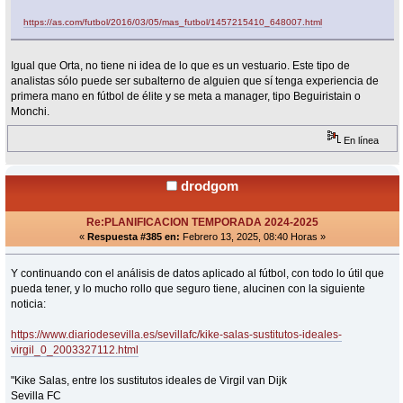
https://as.com/futbol/2016/03/05/mas_futbol/1457215410_648007.html
Igual que Orta, no tiene ni idea de lo que es un vestuario. Este tipo de
analistas sólo puede ser subalterno de alguien que sí tenga experiencia de
primera mano en fútbol de élite y se meta a manager, tipo Beguiristain o
Monchi.
En línea
drodgom
Re:PLANIFICACION TEMPORADA 2024-2025
«
Respuesta #385 en:
Febrero 13, 2025, 08:40 Horas »
Y continuando con el análisis de datos aplicado al fútbol, con todo lo útil que
pueda tener, y lo mucho rollo que seguro tiene, alucinen con la siguiente
noticia:
https://www.diariodesevilla.es/sevillafc/kike-salas-sustitutos-ideales-
virgil_0_2003327112.html
"Kike Salas, entre los sustitutos ideales de Virgil van Dijk
Sevilla FC