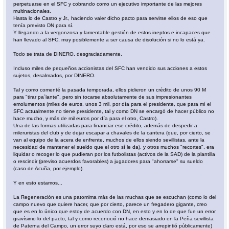
perpetuarse en el SFC y cobrando como un ejecutivo importante de las mejores
multinacionales.
Hasta lo de Castro y Jr., haciendo valer dicho pacto para servirse ellos de eso que
tenía previsto DN para sí.
Y llegando a la vergonzosa y lamentable gestión de estos ineptos e incapaces que
han llevado al SFC, muy posiblemente a ser causa de disolución si no lo está ya.
Todo se trata de DINERO, desgraciadamente.
Incluso miles de pequeños accionistas del SFC han vendido sus acciones a estos
sujetos, desalmados, por DINERO.
Tal y como comenté la pasada temporada, ellos pidieron un crédito de unos 90 M
para "tirar pa´lante", pero sin tocarse absolutamente de sus impresionantes
emolumentos (miles de euros, unos 3 mil, por día para el presidente, que para mí el
SFC actualmente no tiene presidente, tal y como DN se encargó de hacer público no
hace mucho, y más de mil euros por día para el otro, Castro).
Una de las formas utilizadas para financiar ese crédito, además de despedir a
mileruristas del club y de dejar escapar a chavales de la cantera (que, por cierto, se
van al equipo de la acera de enfrente, muchos de ellos siendo sevillistas, ante la
necesidad de mantener el sueldo que el otro sí le da), y otros muchos "recortes", era
liquidar o recoger lo que pudieran por los futbolistas (activos de la SAD) de la plantilla
o rescindir (previso acuerdos favorables) a jugadores para "ahorrarse" su sueldo
(caso de Acuña, por ejemplo).
Y en esto estamos...
La Regeneración es una patomima más de las muchas que se escuchan (como lo del
campo nuevo que quiere hacer, que por cierto, parece un fregadero gigante, creo
que es en lo único que estoy de acuerdo con DN, en esto y en lo de que fue un error
gravísimo lo del pacto, tal y como reconoció no hace demasiado en la Peña sevillista
de Paterna del Campo, un error suyo claro está, por eso se arrepintió públicamente)