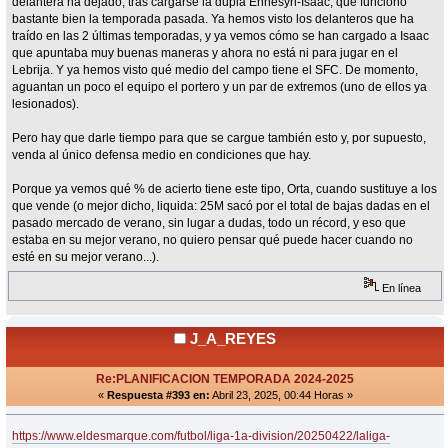
delantera ha dejado, tras cargarse la dupla Ennesyri-Isaac, que funcionó
bastante bien la temporada pasada. Ya hemos visto los delanteros que ha
traído en las 2 últimas temporadas, y ya vemos cómo se han cargado a Isaac
que apuntaba muy buenas maneras y ahora no está ni para jugar en el
Lebrija. Y ya hemos visto qué medio del campo tiene el SFC. De momento,
aguantan un poco el equipo el portero y un par de extremos (uno de ellos ya
lesionados).
Pero hay que darle tiempo para que se cargue también esto y, por supuesto,
venda al único defensa medio en condiciones que hay.
Porque ya vemos qué % de acierto tiene este tipo, Orta, cuando sustituye a los
que vende (o mejor dicho, liquida: 25M sacó por el total de bajas dadas en el
pasado mercado de verano, sin lugar a dudas, todo un récord, y eso que
estaba en su mejor verano, no quiero pensar qué puede hacer cuando no
esté en su mejor verano...).
En línea
J_A_REYES
Re:PLANIFICACION TEMPORADA 2024-2025
«
Respuesta #393 en:
Abril 23, 2025, 00:44 Horas »
https://www.eldesmarque.com/futbol/liga-1a-division/20250422/laliga-