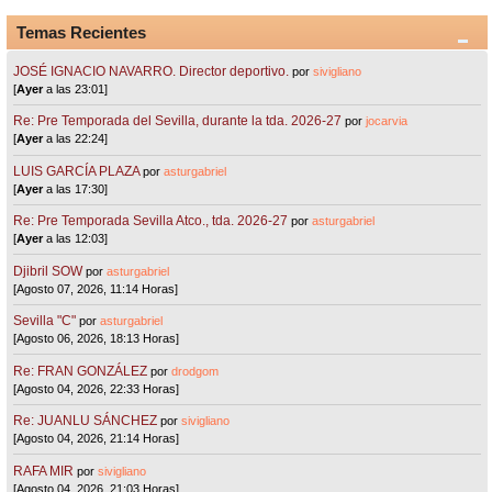
Temas Recientes
JOSÉ IGNACIO NAVARRO. Director deportivo.
por
sivigliano
[
Ayer
a las 23:01]
Re: Pre Temporada del Sevilla, durante la tda. 2026-27
por
jocarvia
[
Ayer
a las 22:24]
LUIS GARCÍA PLAZA
por
asturgabriel
[
Ayer
a las 17:30]
Re: Pre Temporada Sevilla Atco., tda. 2026-27
por
asturgabriel
[
Ayer
a las 12:03]
Djibril SOW
por
asturgabriel
[Agosto 07, 2026, 11:14 Horas]
Sevilla "C"
por
asturgabriel
[Agosto 06, 2026, 18:13 Horas]
Re: FRAN GONZÁLEZ
por
drodgom
[Agosto 04, 2026, 22:33 Horas]
Re: JUANLU SÁNCHEZ
por
sivigliano
[Agosto 04, 2026, 21:14 Horas]
RAFA MIR
por
sivigliano
[Agosto 04, 2026, 21:03 Horas]