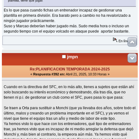
plantilla, tiene que jugar.
Es lo que pasa cuando fichas un entrenador incapaz de gestionar una
plantilla en primera división. Era barato pero a cambio no ha revalorizado a
ningún jugador prácticamente.
Suso y Marcao deberían haber jugado más. Sudo media hora o incluso un
segundo tiempo con el equipo volcado en ataque puede aportar bastante.
En línea
jmpn
Re:PLANIFICACION TEMPORADA 2024-2025
«
Respuesta #392 en:
Abril 21, 2025, 10:33 Horas »
Cuando en la directiva del SFC, en lo más alto, tienes a sujetos que están ahí
solo buscando su interés económico y demostrando, día tras día, que no
tienen ni p.i. de gestionar un club como el SFC, pues pasa lo que pasa:
Se traen a Orta para sustituir a Monchi (que ya llevaba dos años, sobre todo el
último, malos y creando un problema importante en el SFC), y ya vemos el
nivel que tiene el equipo tras un año y medio de labor de este tipo.
Ya hemos visto lo que hace con los entrenadores, qué tipo de entrenadores
trae, ya hemos visto que es incapaz de ni medio arreglar la defensa que dejó
Monchi y, más bien al contrario, la empeora aún más. Ya hemos visto qué