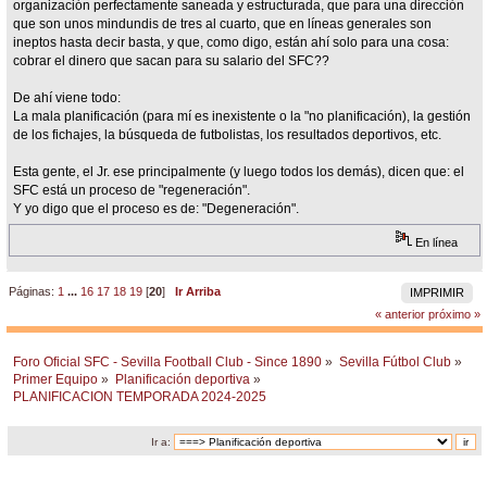
organización perfectamente saneada y estructurada, que para una dirección
que son unos mindundis de tres al cuarto, que en líneas generales son
ineptos hasta decir basta, y que, como digo, están ahí solo para una cosa:
cobrar el dinero que sacan para su salario del SFC??
De ahí viene todo:
La mala planificación (para mí es inexistente o la "no planificación), la gestión
de los fichajes, la búsqueda de futbolistas, los resultados deportivos, etc.
Esta gente, el Jr. ese principalmente (y luego todos los demás), dicen que: el
SFC está un proceso de "regeneración".
Y yo digo que el proceso es de: "Degeneración".
En línea
Páginas:
1
...
16
17
18
19
[
20
]
Ir Arriba
IMPRIMIR
« anterior
próximo »
Foro Oficial SFC - Sevilla Football Club - Since 1890
»
Sevilla Fútbol Club
»
Primer Equipo
»
Planificación deportiva
»
PLANIFICACION TEMPORADA 2024-2025
Ir a: