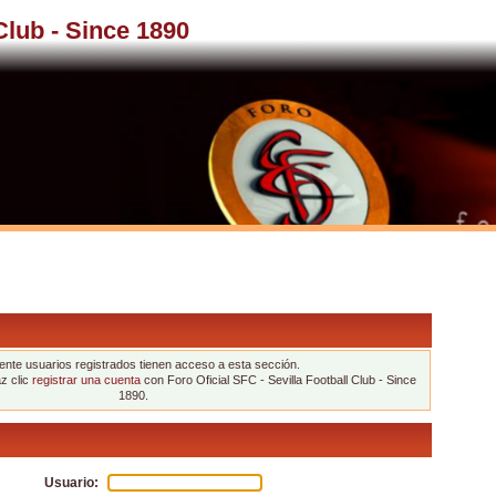
 Club - Since 1890
nte usuarios registrados tienen acceso a esta sección.
az clic
registrar una cuenta
con Foro Oficial SFC - Sevilla Football Club - Since
1890.
Usuario: