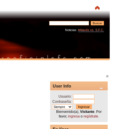
Noticias:
#Alavés vs. S.F.C.
User Info
Usuario:
Contraseña:
Bienvenido(a),
Visitante
. Por
favor,
ingresa
o
regístrate
.