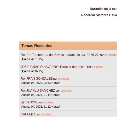
Duración de la se
Recordar siempre Usua
Temas Recientes
Re: Pre Temporada del Sevilla, durante la tda. 2026-27
por
asturgabri
[
Ayer
a las 15:27]
JOSÉ IGNACIO NAVARRO. Director deportivo.
por
sivigliano
[
Ayer
a las 07:27]
Re: FRAN GONZÁLEZ
por
drodgom
[Agosto 04, 2026, 22:33 Horas]
Re: JUANLU SÁNCHEZ
por
sivigliano
[Agosto 04, 2026, 21:14 Horas]
Djibril SOW
por
sivigliano
[Agosto 04, 2026, 21:12 Horas]
RAFA MIR
por
sivigliano