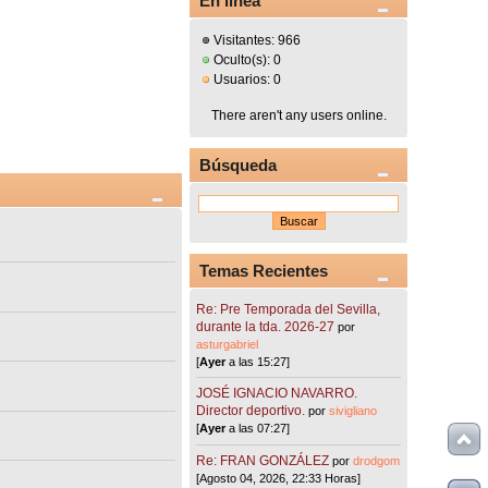
En línea
Visitantes: 966
Oculto(s): 0
Usuarios: 0
There aren't any users online.
Búsqueda
Temas Recientes
Re: Pre Temporada del Sevilla,
durante la tda. 2026-27
por
asturgabriel
[
Ayer
a las 15:27]
JOSÉ IGNACIO NAVARRO.
Director deportivo.
por
sivigliano
[
Ayer
a las 07:27]
Re: FRAN GONZÁLEZ
por
drodgom
[Agosto 04, 2026, 22:33 Horas]