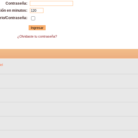
Contraseña:
sión en minutos:
rio/Contraseña:
¿Olvidaste tu contraseña?
el