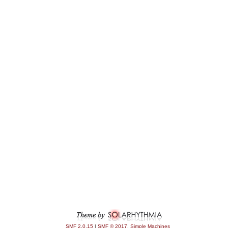
SMF 2.0.15
|
SMF © 2017
,
Simple Machines