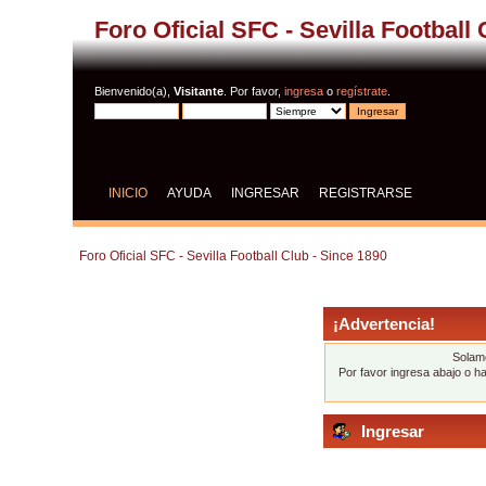
Foro Oficial SFC - Sevilla Football
Bienvenido(a),
Visitante
. Por favor,
ingresa
o
regístrate
.
INICIO
AYUDA
INGRESAR
REGISTRARSE
Foro Oficial SFC - Sevilla Football Club - Since 1890
¡Advertencia!
Solame
Por favor ingresa abajo o h
Ingresar