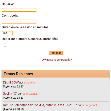
Usuario:
Contraseña:
Duración de la sesión en minutos:
Recordar siempre Usuario/Contraseña:
¿Olvidaste tu contraseña?
Temas Recientes
Djibril SOW
por
sivigliano
[
Ayer
a las 22:23]
Sevilla "C"
por
asturgabriel
[
Ayer
a las 18:13]
Re: Pre Temporada del Sevilla, durante la tda. 2026-27
por
asturgabriel
[
Ayer
a las 18:08]