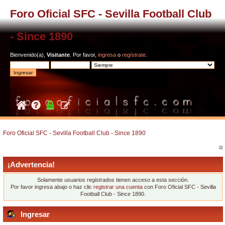
Foro Oficial SFC - Sevilla Football Club
- Since 1890
Bienvenido(a),
Visitante
. Por favor,
ingresa
o
regístrate
.
Foro Oficial SFC - Sevilla Football Club - Since 1890
¡Advertencia!
Solamente usuarios registrados tienen acceso a esta sección.
Por favor ingresa abajo o haz clic
registrar una cuenta
con Foro Oficial SFC - Sevilla
Football Club - Since 1890.
Ingresar