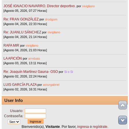
JOSÉ IGNACIO NAVARRO. Director deportivo.
por
sivigliano
[Agosto 05, 2026, 07:27 Horas]
Re: FRAN GONZÁLEZ
por
drodgom
[Agosto 04, 2026, 22:33 Horas]
Re: JUANLU SÁNCHEZ
por
sivigliano
[Agosto 04, 2026, 21:14 Horas]
RAFA MIR
por
sivigliano
[Agosto 04, 2026, 21:03 Horas]
LA AFICIÓN
por
arrebato
[Agosto 03, 2026, 13:11 Horas]
Re: Joaquín Martínez Gauna- OSO
por
Si o Si
[Agosto 02, 2026, 22:24 Horas]
LUIS GARCÍA PLAZA
por
asturgabriel
[Agosto 02, 2026, 16:31 Horas]
User Info
Usuario:
Contraseña:
Bienvenido(a),
Visitante
. Por favor,
ingresa
o
regístrate
.