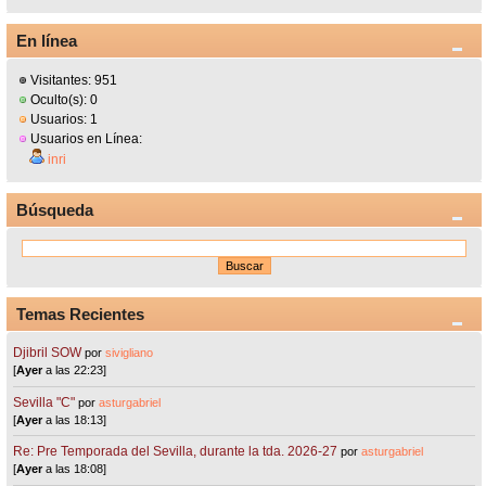
En línea
Visitantes: 951
Oculto(s): 0
Usuarios: 1
Usuarios en Línea:
inri
Búsqueda
Temas Recientes
Djibril SOW
por
sivigliano
[
Ayer
a las 22:23]
Sevilla "C"
por
asturgabriel
[
Ayer
a las 18:13]
Re: Pre Temporada del Sevilla, durante la tda. 2026-27
por
asturgabriel
[
Ayer
a las 18:08]