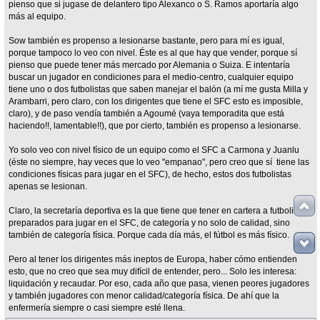
pienso que si jugase de delantero tipo Alexanco o S. Ramos aportaría algo
más al equipo.
Sow también es propenso a lesionarse bastante, pero para mí es igual,
porque tampoco lo veo con nivel. Éste es al que hay que vender, porque sí
pienso que puede tener más mercado por Alemania o Suiza. E intentaría
buscar un jugador en condiciones para el medio-centro, cualquier equipo
tiene uno o dos futbolistas que saben manejar el balón (a mí me gusta Milla y
Arambarri, pero claro, con los dirigentes que tiene el SFC esto es imposible,
claro), y de paso vendía también a Agoumé (vaya temporadita que está
haciendo!!, lamentable!!), que por cierto, también es propenso a lesionarse.
Yo solo veo con nivel físico de un equipo como el SFC a Carmona y Juanlu
(éste no siempre, hay veces que lo veo "empanao", pero creo que sí tiene las
condiciones físicas para jugar en el SFC), de hecho, estos dos futbolistas
apenas se lesionan.
Claro, la secretaría deportiva es la que tiene que tener en cartera a futbolistas
preparados para jugar en el SFC, de categoría y no solo de calidad, sino
también de categoría física. Porque cada día más, el fútbol es más físico.
Pero al tener los dirigentes más ineptos de Europa, haber cómo entienden
esto, que no creo que sea muy difícil de entender, pero... Solo les interesa:
liquidación y recaudar. Por eso, cada año que pasa, vienen peores jugadores
y también jugadores con menor calidad/categoría física. De ahí que la
enfermería siempre o casi siempre esté llena.