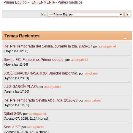
Primer Equipo
»
ENFERMERÍA - Partes médicos
Ir a:
Temas Recientes
Re: Pre Temporada del Sevilla, durante la tda. 2026-27
por
asturgabriel
[
Hoy
a las 12:03]
Sevilla F.C. Femenino. Primer equipo.
por
asturgabriel
[
Hoy
a las 11:54]
JOSÉ IGNACIO NAVARRO. Director deportivo.
por
sivigliano
[
Ayer
a las 23:01]
LUIS GARCÍA PLAZA
por
asturgabriel
[
Ayer
a las 17:30]
Re: Pre Temporada Sevilla Atco., tda. 2026-27
por
asturgabriel
[
Ayer
a las 12:03]
Djibril SOW
por
asturgabriel
[Agosto 07, 2026, 11:14 Horas]
Sevilla "C"
por
asturgabriel
[Agosto 06, 2026, 18:13 Horas]