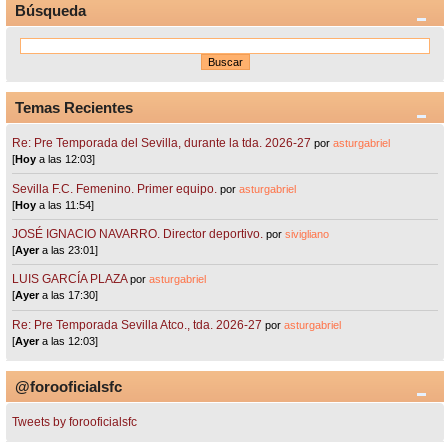
Búsqueda
Temas Recientes
Re: Pre Temporada del Sevilla, durante la tda. 2026-27
por
asturgabriel
[
Hoy
a las 12:03]
Sevilla F.C. Femenino. Primer equipo.
por
asturgabriel
[
Hoy
a las 11:54]
JOSÉ IGNACIO NAVARRO. Director deportivo.
por
sivigliano
[
Ayer
a las 23:01]
LUIS GARCÍA PLAZA
por
asturgabriel
[
Ayer
a las 17:30]
Re: Pre Temporada Sevilla Atco., tda. 2026-27
por
asturgabriel
[
Ayer
a las 12:03]
@forooficialsfc
Tweets by forooficialsfc