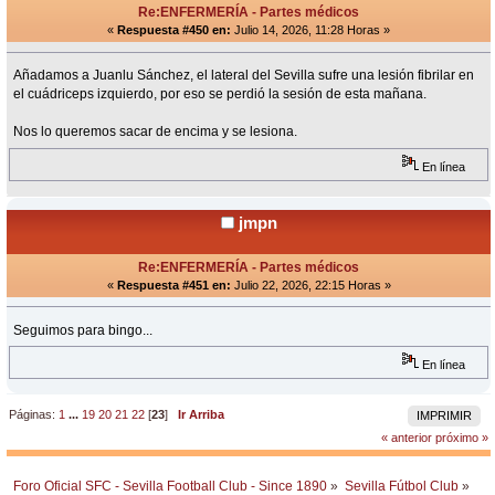
Re:ENFERMERÍA - Partes médicos
«
Respuesta #450 en:
Julio 14, 2026, 11:28 Horas »
Añadamos a Juanlu Sánchez, el lateral del Sevilla sufre una lesión fibrilar en
el cuádriceps izquierdo, por eso se perdió la sesión de esta mañana.
Nos lo queremos sacar de encima y se lesiona.
En línea
jmpn
Re:ENFERMERÍA - Partes médicos
«
Respuesta #451 en:
Julio 22, 2026, 22:15 Horas »
Seguimos para bingo...
En línea
Páginas:
1
...
19
20
21
22
[
23
]
Ir Arriba
IMPRIMIR
« anterior
próximo »
Foro Oficial SFC - Sevilla Football Club - Since 1890
»
Sevilla Fútbol Club
»