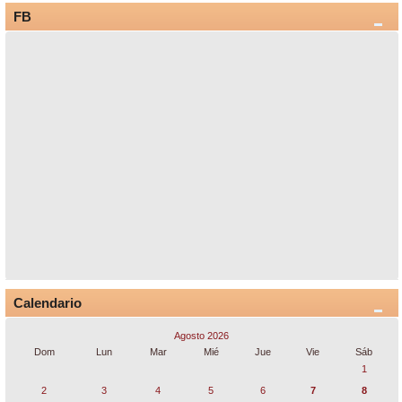
FB
Calendario
Agosto 2026
Dom
Lun
Mar
Mié
Jue
Vie
Sáb
1
2
3
4
5
6
7
8