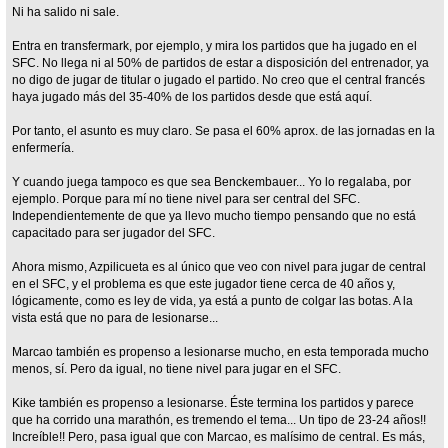
Ni ha salido ni sale.
Entra en transfermark, por ejemplo, y mira los partidos que ha jugado en el
SFC. No llega ni al 50% de partidos de estar a disposición del entrenador, ya
no digo de jugar de titular o jugado el partido. No creo que el central francés
haya jugado más del 35-40% de los partidos desde que está aquí.
Por tanto, el asunto es muy claro. Se pasa el 60% aprox. de las jornadas en la
enfermería.
Y cuando juega tampoco es que sea Benckembauer... Yo lo regalaba, por
ejemplo. Porque para mí no tiene nivel para ser central del SFC.
Independientemente de que ya llevo mucho tiempo pensando que no está
capacitado para ser jugador del SFC.
Ahora mismo, Azpilicueta es al único que veo con nivel para jugar de central
en el SFC, y el problema es que este jugador tiene cerca de 40 años y,
lógicamente, como es ley de vida, ya está a punto de colgar las botas. A la
vista está que no para de lesionarse...
Marcao también es propenso a lesionarse mucho, en esta temporada mucho
menos, sí. Pero da igual, no tiene nivel para jugar en el SFC.
Kike también es propenso a lesionarse. Éste termina los partidos y parece
que ha corrido una marathón, es tremendo el tema... Un tipo de 23-24 años!!
Increíble!! Pero, pasa igual que con Marcao, es malísimo de central. Es más,