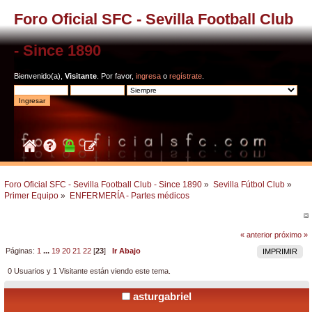
Foro Oficial SFC - Sevilla Football Club
- Since 1890
Bienvenido(a),
Visitante
. Por favor,
ingresa
o
regístrate
.
Foro Oficial SFC - Sevilla Football Club - Since 1890
»
Sevilla Fútbol Club
»
Primer Equipo
»
ENFERMERÍA - Partes médicos
« anterior
próximo »
Páginas:
1
...
19
20
21
22
[
23
]
Ir Abajo
IMPRIMIR
0 Usuarios y 1 Visitante están viendo este tema.
asturgabriel