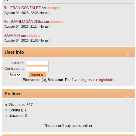
Re: FRAN GONZÁLEZ
por
drodgom
[Agosto 04, 2026, 22:33 Horas]
Re: JUANLU SÁNCHEZ
por
sivigliano
[Agosto 04, 2026, 21:14 Horas]
RAFA MIR
por
sivigliano
[Agosto 04, 2026, 21:03 Horas]
User Info
Usuario:
Contraseña:
Bienvenido(a),
Visitante
. Por favor,
ingresa
o
regístrate
.
En línea
Visitantes: 867
Oculto(s): 0
Usuarios: 0
There aren't any users online.