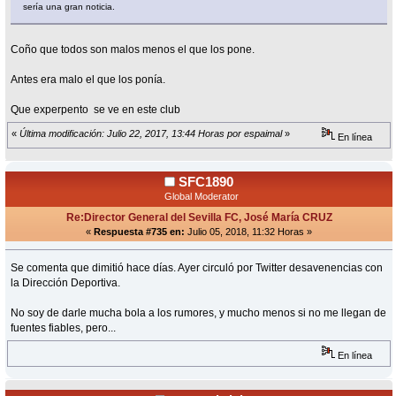
sería una gran noticia.
Coño que todos son malos menos el que los pone.
Antes era malo el que los ponía.
Que experpento se ve en este club
«
Última modificación: Julio 22, 2017, 13:44 Horas por espaimal
»
En línea
SFC1890
Global Moderator
Re:Director General del Sevilla FC, José María CRUZ
«
Respuesta #735 en:
Julio 05, 2018, 11:32 Horas »
Se comenta que dimitió hace días. Ayer circuló por Twitter desavenencias con
la Dirección Deportiva.
No soy de darle mucha bola a los rumores, y mucho menos si no me llegan de
fuentes fiables, pero...
En línea