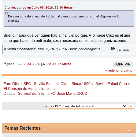
Cita de: carlos en Julio 05, 2018, 15:36 Horas
De este tío todo el mundo habla mal, pero todos cuentan con él. Alguien me lo
explica?
Bueno, habrá que ver quién habla mal y el porqué. A lo mejor Cruz es el que
tiene que hacer de poli malo, cosa necesaria en todas las organizaciones.
«
Última modificación: Julio 07, 2018, 01:37 Horas por drodgom
»
En línea
Páginas:
1
...
33
34
35
36
[
37
]
38
39
Ir Arriba
IMPRIMIR
« anterior
próximo »
Foro Oficial SFC - Sevilla Football Club - Since 1890
»
Sevilla Fútbol Club
»
El Consejo de Administración
»
Director General del Sevilla FC, José María CRUZ
Ir a:
Temas Recientes