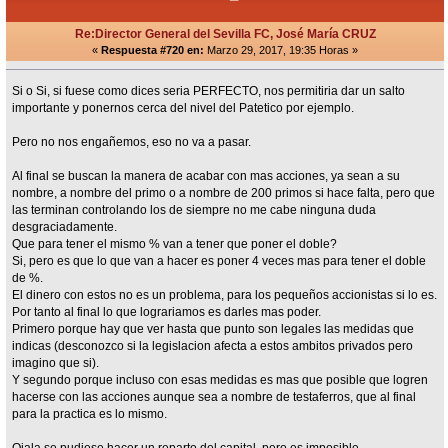
Re:Director General del Sevilla FC, José María CRUZ
«
Respuesta #720 en:
Marzo 29, 2017, 19:35 Horas »
Si o Si, si fuese como dices seria PERFECTO, nos permitiria dar un salto
importante y ponernos cerca del nivel del Patetico por ejemplo.
Pero no nos engañemos, eso no va a pasar.
Al final se buscan la manera de acabar con mas acciones, ya sean a su
nombre, a nombre del primo o a nombre de 200 primos si hace falta, pero que
las terminan controlando los de siempre no me cabe ninguna duda
desgraciadamente.
Que para tener el mismo % van a tener que poner el doble?
Si, pero es que lo que van a hacer es poner 4 veces mas para tener el doble
de %.
El dinero con estos no es un problema, para los pequeños accionistas si lo es.
Por tanto al final lo que lograriamos es darles mas poder.
Primero porque hay que ver hasta que punto son legales las medidas que
indicas (desconozco si la legislacion afecta a estos ambitos privados pero
imagino que si).
Y segundo porque incluso con esas medidas es mas que posible que logren
hacerse con las acciones aunque sea a nombre de testaferros, que al final
para la practica es lo mismo.
Ojala se pudiese hacer un reparto del capital, pero es imposible.