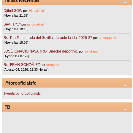
Temas Recientes
Djibril SOW
por
Hispalensis
[
Hoy
a las 21:52]
Sevilla "C"
por
asturgabriel
[
Hoy
a las 18:13]
Re: Pre Temporada del Sevilla, durante la tda. 2026-27
por
asturgabriel
[
Hoy
a las 18:08]
JOSÉ IGNACIO NAVARRO. Director deportivo.
por
sivigliano
[
Ayer
a las 07:27]
Re: FRAN GONZÁLEZ
por
drodgom
[Agosto 04, 2026, 22:33 Horas]
@forooficialsfc
Tweets by forooficialsfc
FB