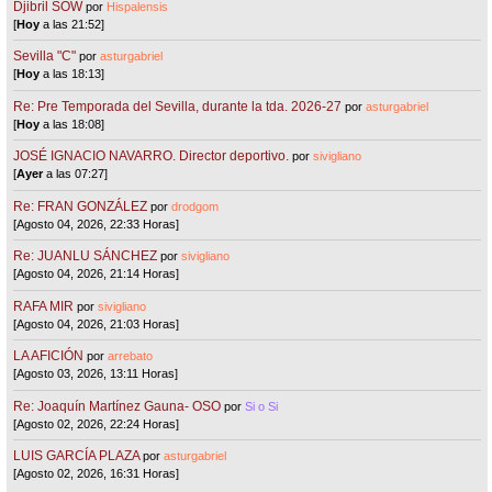
Djibril SOW
por
Hispalensis
[
Hoy
a las 21:52]
Sevilla "C"
por
asturgabriel
[
Hoy
a las 18:13]
Re: Pre Temporada del Sevilla, durante la tda. 2026-27
por
asturgabriel
[
Hoy
a las 18:08]
JOSÉ IGNACIO NAVARRO. Director deportivo.
por
sivigliano
[
Ayer
a las 07:27]
Re: FRAN GONZÁLEZ
por
drodgom
[Agosto 04, 2026, 22:33 Horas]
Re: JUANLU SÁNCHEZ
por
sivigliano
[Agosto 04, 2026, 21:14 Horas]
RAFA MIR
por
sivigliano
[Agosto 04, 2026, 21:03 Horas]
LA AFICIÓN
por
arrebato
[Agosto 03, 2026, 13:11 Horas]
Re: Joaquín Martínez Gauna- OSO
por
Si o Si
[Agosto 02, 2026, 22:24 Horas]
LUIS GARCÍA PLAZA
por
asturgabriel
[Agosto 02, 2026, 16:31 Horas]