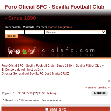
Foro Oficial SFC - Sevilla Football Club
- Since 1890
Bienvenido(a),
Visitante
. Por favor,
ingresa
o
regístrate
.
Foro Oficial SFC - Sevilla Football Club - Since 1890
»
Sevilla Fútbol Club
»
El Consejo de Administración
»
Director General del Sevilla FC, José María CRUZ
« anterior
próximo »
Páginas:
1
...
33
34
35
36
[
37
]
38
39
Ir Abajo
IMPRIMIR
0 Usuarios y 3 Visitantes están viendo este tema.
SliM_SFC