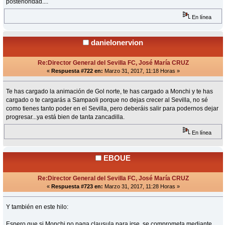
posterioridad....
En línea
danielonervion
Re:Director General del Sevilla FC, José María CRUZ
«
Respuesta #722 en:
Marzo 31, 2017, 11:18 Horas »
Te has cargado la animación de Gol norte, te has cargado a Monchi y te has
cargado o te cargarás a Sampaoli porque no dejas crecer al Sevilla, no sé
como tienes tanto poder en el Sevilla, pero deberáis salir para podernos dejar
progresar...ya está bien de tanta zancadilla.
En línea
EBOUE
Re:Director General del Sevilla FC, José María CRUZ
«
Respuesta #723 en:
Marzo 31, 2017, 11:28 Horas »
Y también en este hilo:
Espero que si Monchi no paga clausula para irse, se comprometa mediante