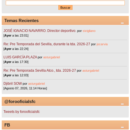
Temas Recientes
JOSÉ IGNACIO NAVARRO. Director deportivo.
por
sivigliano
[
Ayer
a las 23:01]
Re: Pre Temporada del Sevilla, durante la tda. 2026-27
por
jocarvia
[
Ayer
a las 22:24]
LUIS GARCÍA PLAZA
por
asturgabriel
[
Ayer
a las 17:30]
Re: Pre Temporada Sevilla Atco., tda. 2026-27
por
asturgabriel
[
Ayer
a las 12:03]
Djibril SOW
por
asturgabriel
[Agosto 07, 2026, 11:14 Horas]
@forooficialsfc
Tweets by forooficialsfc
FB