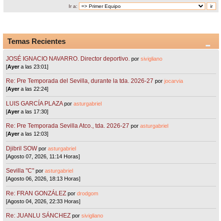
Ir a:
Temas Recientes
JOSÉ IGNACIO NAVARRO. Director deportivo.
por
sivigliano
[
Ayer
a las 23:01]
Re: Pre Temporada del Sevilla, durante la tda. 2026-27
por
jocarvia
[
Ayer
a las 22:24]
LUIS GARCÍA PLAZA
por
asturgabriel
[
Ayer
a las 17:30]
Re: Pre Temporada Sevilla Atco., tda. 2026-27
por
asturgabriel
[
Ayer
a las 12:03]
Djibril SOW
por
asturgabriel
[Agosto 07, 2026, 11:14 Horas]
Sevilla "C"
por
asturgabriel
[Agosto 06, 2026, 18:13 Horas]
Re: FRAN GONZÁLEZ
por
drodgom
[Agosto 04, 2026, 22:33 Horas]
Re: JUANLU SÁNCHEZ
por
sivigliano