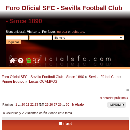
Foro Oficial SFC - Sevilla Football Club
- Since 1890
Bienvenido(a),
Visitante
. Por favor,
ingresa
o
regístrate
.
Foro Oficial SFC - Sevilla Football Club - Since 1890
»
Sevilla Fútbol Club
»
Primer Equipo
»
Lucas OCAMPOS
« anterior
próximo »
Páginas:
1
...
20
21
22
23
[
24
]
25
26
27
28
...
30
Ir Abajo
IMPRIMIR
0 Usuarios y 2 Visitantes están viendo este tema.
iluet