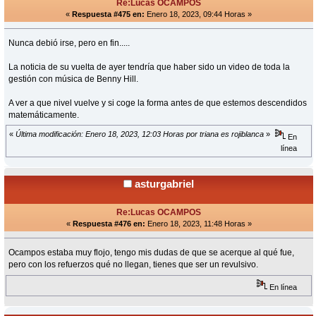
Re:Lucas OCAMPOS
«
Respuesta #475 en:
Enero 18, 2023, 09:44 Horas »
Nunca debió irse, pero en fin.....
La noticia de su vuelta de ayer tendría que haber sido un video de toda la
gestión con música de Benny Hill.
A ver a que nivel vuelve y si coge la forma antes de que estemos descendidos
matemáticamente.
«
Última modificación: Enero 18, 2023, 12:03 Horas por triana es rojiblanca
»
En
línea
asturgabriel
Re:Lucas OCAMPOS
«
Respuesta #476 en:
Enero 18, 2023, 11:48 Horas »
Ocampos estaba muy flojo, tengo mis dudas de que se acerque al qué fue,
pero con los refuerzos qué no llegan, tienes que ser un revulsivo.
En línea