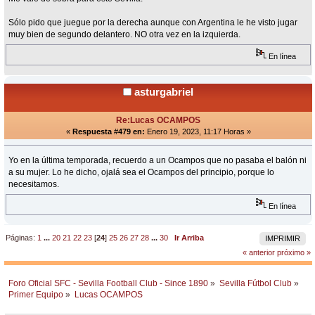
Sólo pido que juegue por la derecha aunque con Argentina le he visto jugar
muy bien de segundo delantero. NO otra vez en la izquierda.
En línea
asturgabriel
Re:Lucas OCAMPOS
«
Respuesta #479 en:
Enero 19, 2023, 11:17 Horas »
Yo en la última temporada, recuerdo a un Ocampos que no pasaba el balón ni
a su mujer. Lo he dicho, ojalá sea el Ocampos del principio, porque lo
necesitamos.
En línea
Páginas:
1
...
20
21
22
23
[
24
]
25
26
27
28
...
30
Ir Arriba
IMPRIMIR
« anterior
próximo »
Foro Oficial SFC - Sevilla Football Club - Since 1890
»
Sevilla Fútbol Club
»
Primer Equipo
»
Lucas OCAMPOS