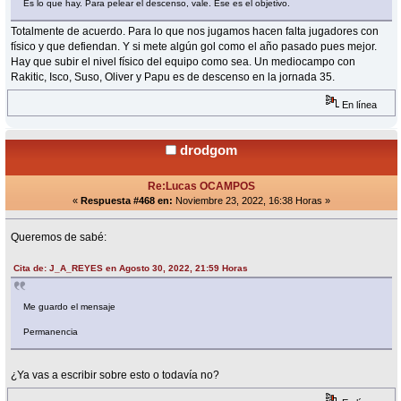
Es lo que hay. Para pelear el descenso, vale. Ese es el objetivo.
Totalmente de acuerdo. Para lo que nos jugamos hacen falta jugadores con
físico y que defiendan. Y si mete algún gol como el año pasado pues mejor.
Hay que subir el nivel físico del equipo como sea. Un mediocampo con
Rakitic, Isco, Suso, Oliver y Papu es de descenso en la jornada 35.
En línea
drodgom
Re:Lucas OCAMPOS
«
Respuesta #468 en:
Noviembre 23, 2022, 16:38 Horas »
Queremos de sabé:
Cita de: J_A_REYES en Agosto 30, 2022, 21:59 Horas
Me guardo el mensaje
Permanencia
¿Ya vas a escribir sobre esto o todavía no?