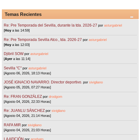
Temas Recientes
Re: Pre Temporada del Sevilla, durante la tda. 2026-27
por
asturgabriel
[
Hoy
a las 14:59]
Re: Pre Temporada Sevilla Atco., tda. 2026-27
por
asturgabriel
[
Hoy
a las 12:03]
Djibril SOW
por
asturgabriel
[
Ayer
a las 11:14]
Sevilla "C"
por
asturgabriel
[Agosto 06, 2026, 18:13 Horas]
JOSÉ IGNACIO NAVARRO. Director deportivo.
por
sivigliano
[Agosto 05, 2026, 07:27 Horas]
Re: FRAN GONZÁLEZ
por
drodgom
[Agosto 04, 2026, 22:33 Horas]
Re: JUANLU SÁNCHEZ
por
sivigliano
[Agosto 04, 2026, 21:14 Horas]
RAFA MIR
por
sivigliano
[Agosto 04, 2026, 21:03 Horas]
LA AFICIÓN
por
arrebato