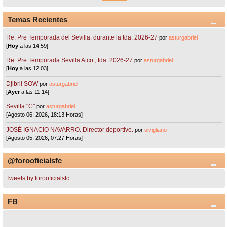
Temas Recientes
Re: Pre Temporada del Sevilla, durante la tda. 2026-27
por
asturgabriel
[
Hoy
a las 14:59]
Re: Pre Temporada Sevilla Atco., tda. 2026-27
por
asturgabriel
[
Hoy
a las 12:03]
Djibril SOW
por
asturgabriel
[
Ayer
a las 11:14]
Sevilla "C"
por
asturgabriel
[Agosto 06, 2026, 18:13 Horas]
JOSÉ IGNACIO NAVARRO. Director deportivo.
por
sivigliano
[Agosto 05, 2026, 07:27 Horas]
@forooficialsfc
Tweets by forooficialsfc
FB