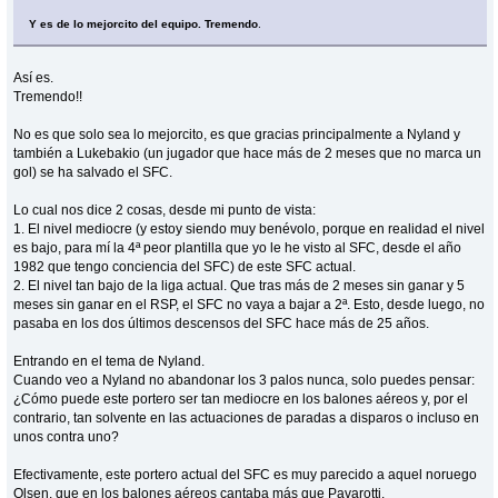
Y es de lo mejorcito del equipo. Tremendo
.
Así es.
Tremendo!!
No es que solo sea lo mejorcito, es que gracias principalmente a Nyland y
también a Lukebakio (un jugador que hace más de 2 meses que no marca un
gol) se ha salvado el SFC.
Lo cual nos dice 2 cosas, desde mi punto de vista:
1. El nivel mediocre (y estoy siendo muy benévolo, porque en realidad el nivel
es bajo, para mí la 4ª peor plantilla que yo le he visto al SFC, desde el año
1982 que tengo conciencia del SFC) de este SFC actual.
2. El nivel tan bajo de la liga actual. Que tras más de 2 meses sin ganar y 5
meses sin ganar en el RSP, el SFC no vaya a bajar a 2ª. Esto, desde luego, no
pasaba en los dos últimos descensos del SFC hace más de 25 años.
Entrando en el tema de Nyland.
Cuando veo a Nyland no abandonar los 3 palos nunca, solo puedes pensar:
¿Cómo puede este portero ser tan mediocre en los balones aéreos y, por el
contrario, tan solvente en las actuaciones de paradas a disparos o incluso en
unos contra uno?
Efectivamente, este portero actual del SFC es muy parecido a aquel noruego
Olsen, que en los balones aéreos cantaba más que Pavarotti.