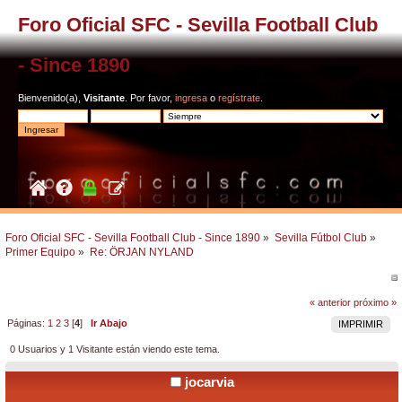
Foro Oficial SFC - Sevilla Football Club
- Since 1890
Bienvenido(a),
Visitante
. Por favor,
ingresa
o
regístrate
.
Foro Oficial SFC - Sevilla Football Club - Since 1890
»
Sevilla Fútbol Club
»
Primer Equipo
»
Re: ÖRJAN NYLAND
« anterior
próximo »
Páginas:
1
2
3
[
4
]
Ir Abajo
IMPRIMIR
0 Usuarios y 1 Visitante están viendo este tema.
jocarvia