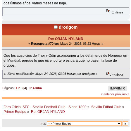
dos últimos años, varios meses de baja.
En línea
drodgom
Re: ÖRJAN NYLAND
«
Respuesta #70 en:
Mayo 24, 2026, 03:23 Horas »
Que los auspicios de Thor y Odin acompañen a los delanteros de Noruega en
el Mundial, porque lo que es el portero es para que no pasen la fase de
grupos.
«
Última modificación: Mayo 24, 2026, 03:26 Horas por drodgom
»
En línea
Páginas:
1
2
3
[
4
]
Ir Arriba
IMPRIMIR
« anterior
próximo »
Foro Oficial SFC - Sevilla Football Club - Since 1890
»
Sevilla Fútbol Club
»
Primer Equipo
»
Re: ÖRJAN NYLAND
Ir a: