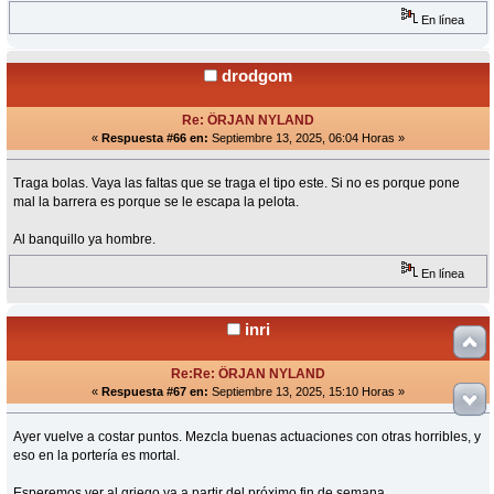
En línea
drodgom
Re: ÖRJAN NYLAND
«
Respuesta #66 en:
Septiembre 13, 2025, 06:04 Horas »
Traga bolas. Vaya las faltas que se traga el tipo este. Si no es porque pone
mal la barrera es porque se le escapa la pelota.
Al banquillo ya hombre.
En línea
inri
Re:Re: ÖRJAN NYLAND
«
Respuesta #67 en:
Septiembre 13, 2025, 15:10 Horas »
Ayer vuelve a costar puntos. Mezcla buenas actuaciones con otras horribles, y
eso en la portería es mortal.
Esperemos ver al griego ya a partir del próximo fin de semana.