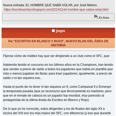
Nueva entrada: EL HOMBRE QUE SABÍA VOLAR, por José Melero.
https://escritosenbyr.blogspot.com/2024/11/el-hombre-que-sabia-volar.html
En línea
jmpn
Re:"ESCRITOS EN BLANCO Y ROJO", NUEVO BLOG DEL ÁREA DE
HISTORIA
«
Respuesta #29 en:
Noviembre 19, 2024, 09:28 Horas »
Fíjense cómo de inútiles hay que ser dirigiendo a un club como el SFC, que:
Habiendo tenido el concurso en los últimos años en la Champions, han tenido
que vender a precio de saldo a todos los jugadores que había en plantilla que
más o menos jugaban de titular, para traer jugadores, igualmente, a precio de
saldo o ni tan siquiera eso...
Hasta el punto de no tener ni tan siquiera un 9, como Campanal II o Ennesyri
la temporada pasada (que yo reconozco que técnicamente es malísimo, pero
que en el remate de cabeza es un jugador top mundial, muy parecido al
protagonista de la última tirada de Escritos en Blanco y Rojo).
De lo que yo he conocido, estos dirigentes y los de finales del siglo XX e
inicios del XXI son los más malos del SFC, con diferencia (y eso que durante