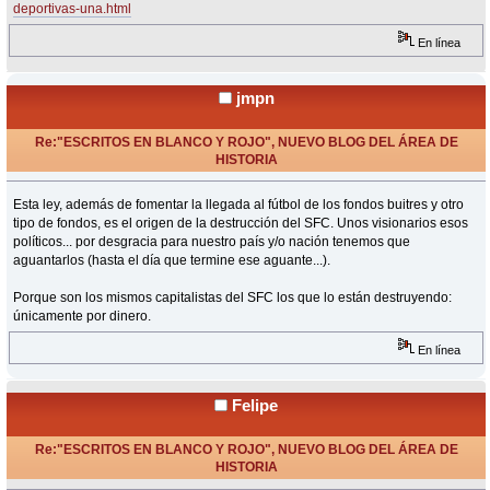
deportivas-una.html
En línea
jmpn
Re:"ESCRITOS EN BLANCO Y ROJO", NUEVO BLOG DEL ÁREA DE
HISTORIA
«
Respuesta #27 en:
Noviembre 08, 2024, 06:09 Horas »
Esta ley, además de fomentar la llegada al fútbol de los fondos buitres y otro
tipo de fondos, es el origen de la destrucción del SFC. Unos visionarios esos
políticos... por desgracia para nuestro país y/o nación tenemos que
aguantarlos (hasta el día que termine ese aguante...).
Porque son los mismos capitalistas del SFC los que lo están destruyendo:
únicamente por dinero.
En línea
Felipe
Re:"ESCRITOS EN BLANCO Y ROJO", NUEVO BLOG DEL ÁREA DE
HISTORIA
«
Respuesta #28 en:
Noviembre 18, 2024, 14:31 Horas »