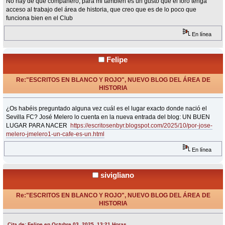
No hay de que compañero, para mi tambien es un gusto que el foro tenga
acceso al trabajo del área de historia, que creo que es de lo poco que
funciona bien en el Club
En línea
Felipe
Re:"ESCRITOS EN BLANCO Y ROJO", NUEVO BLOG DEL ÁREA DE
HISTORIA
«
Respuesta #37 en:
Octubre 03, 2025, 13:21 Horas »
¿Os habéis preguntado alguna vez cuál es el lugar exacto donde nació el
Sevilla FC? José Melero lo cuenta en la nueva entrada del blog: UN BUEN
LUGAR PARA NACER
https://escritosenbyr.blogspot.com/2025/10/por-jose-
melero-jmelero1-un-cafe-es-un.html
En línea
sivigliano
Re:"ESCRITOS EN BLANCO Y ROJO", NUEVO BLOG DEL ÁREA DE
HISTORIA
«
Respuesta #38 en:
Octubre 03, 2025, 15:34 Horas »
Cita de: Felipe en Octubre 03, 2025, 13:21 Horas