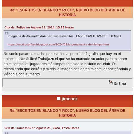
Re:"ESCRITOS EN BLANCO Y ROJO", NUEVO BLOG DEL ÁREA DE
HISTORIA
«
Respuesta #20 en:
Agosto 21, 2024, 17:24 Horas »
Cita de: Felipe en Agosto 21, 2024, 15:29 Horas
Infografía de Alejandro Antunez. Imprescindible. LA PERSPECTIVA DEL TIEMPO.
https://escritosenbyr.blogspot.com/2024/08/la-perspectiva-del-tiempo.html
No suelo pasarme mucho por este tema, pero la infografía que hay en el
enlace es fantástica! Trabajazo el que se ha marcado su autor para exponer
en el tiempo los jugadores más importantes de la historia del club. Os
recomiendo que entréis y miréis la imagen con detenimiento, descargándola y
viéndola con aumento.
En línea
jimenez
Re:"ESCRITOS EN BLANCO Y ROJO", NUEVO BLOG DEL ÁREA DE
HISTORIA
«
Respuesta #21 en:
Agosto 22, 2024, 01:13 Horas »
Cita de: JamesCG en Agosto 21, 2024, 17:24 Horas