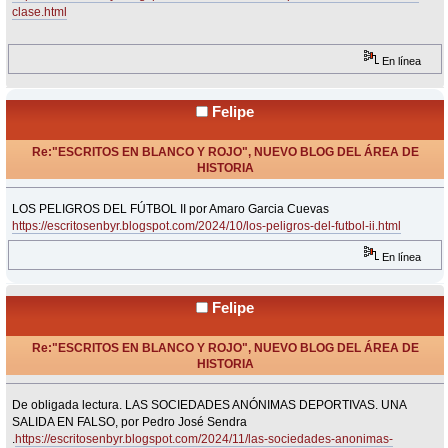
clase.html
En línea
Felipe
Re:"ESCRITOS EN BLANCO Y ROJO", NUEVO BLOG DEL ÁREA DE
HISTORIA
«
Respuesta #25 en:
Noviembre 05, 2024, 14:42 Horas »
LOS PELIGROS DEL FÚTBOL II por Amaro Garcia Cuevas
https://escritosenbyr.blogspot.com/2024/10/los-peligros-del-futbol-ii.html
En línea
Felipe
Re:"ESCRITOS EN BLANCO Y ROJO", NUEVO BLOG DEL ÁREA DE
HISTORIA
«
Respuesta #26 en:
Noviembre 05, 2024, 14:44 Horas »
De obligada lectura. LAS SOCIEDADES ANÓNIMAS DEPORTIVAS. UNA
SALIDA EN FALSO, por Pedro José Sendra
.
https://escritosenbyr.blogspot.com/2024/11/las-sociedades-anonimas-