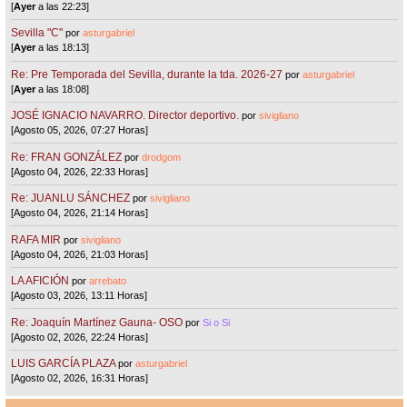
[
Ayer
a las 22:23]
Sevilla "C"
por
asturgabriel
[
Ayer
a las 18:13]
Re: Pre Temporada del Sevilla, durante la tda. 2026-27
por
asturgabriel
[
Ayer
a las 18:08]
JOSÉ IGNACIO NAVARRO. Director deportivo.
por
sivigliano
[Agosto 05, 2026, 07:27 Horas]
Re: FRAN GONZÁLEZ
por
drodgom
[Agosto 04, 2026, 22:33 Horas]
Re: JUANLU SÁNCHEZ
por
sivigliano
[Agosto 04, 2026, 21:14 Horas]
RAFA MIR
por
sivigliano
[Agosto 04, 2026, 21:03 Horas]
LA AFICIÓN
por
arrebato
[Agosto 03, 2026, 13:11 Horas]
Re: Joaquín Martínez Gauna- OSO
por
Si o Si
[Agosto 02, 2026, 22:24 Horas]
LUIS GARCÍA PLAZA
por
asturgabriel
[Agosto 02, 2026, 16:31 Horas]