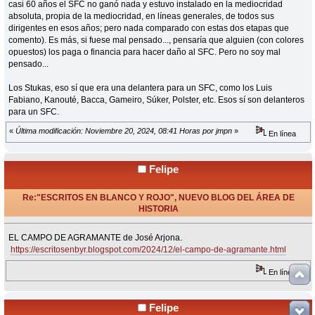
casi 60 años el SFC no ganó nada y estuvo instalado en la mediocridad
absoluta, propia de la mediocridad, en líneas generales, de todos sus
dirigentes en esos años; pero nada comparado con estas dos etapas que
comento). Es más, si fuese mal pensado..., pensaría que alguien (con colores
opuestos) los paga o financia para hacer daño al SFC. Pero no soy mal
pensado...
Los Stukas, eso sí que era una delantera para un SFC, como los Luis
Fabiano, Kanouté, Bacca, Gameiro, Súker, Polster, etc. Esos sí son delanteros
para un SFC.
«
Última modificación: Noviembre 20, 2024, 08:41 Horas por jmpn
»
En línea
Felipe
Re:"ESCRITOS EN BLANCO Y ROJO", NUEVO BLOG DEL ÁREA DE
HISTORIA
«
Respuesta #30 en:
Diciembre 02, 2024, 18:28 Horas »
EL CAMPO DE AGRAMANTE de José Arjona.
https://escritosenbyr.blogspot.com/2024/12/el-campo-de-agramante.html
En línea
Felipe