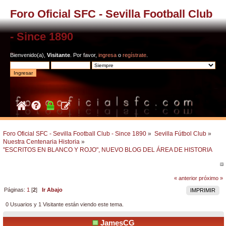
Foro Oficial SFC - Sevilla Football Club
- Since 1890
Bienvenido(a),
Visitante
. Por favor,
ingresa
o
regístrate
.
Foro Oficial SFC - Sevilla Football Club - Since 1890
»
Sevilla Fútbol Club
»
Nuestra Centenaria Historia
»
"ESCRITOS EN BLANCO Y ROJO", NUEVO BLOG DEL ÁREA DE HISTORIA
« anterior
próximo »
Páginas:
1
[
2
]
Ir Abajo
IMPRIMIR
0 Usuarios y 1 Visitante están viendo este tema.
JamesCG