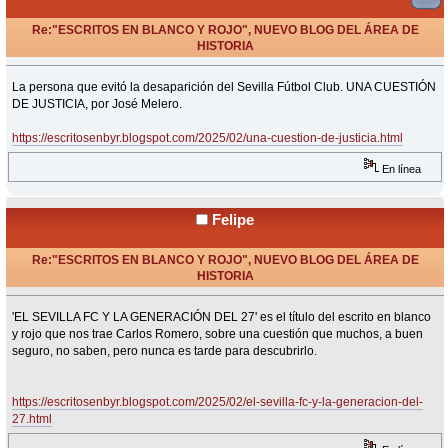
Re:"ESCRITOS EN BLANCO Y ROJO", NUEVO BLOG DEL ÁREA DE
HISTORIA
«
Respuesta #31 en:
Febrero 09, 2025, 20:58 Horas »
La persona que evitó la desaparición del Sevilla Fútbol Club. UNA CUESTIÓN
DE JUSTICIA, por José Melero.
https://escritosenbyr.blogspot.com/2025/02/una-cuestion-de-justicia.html
En línea
Felipe
Re:"ESCRITOS EN BLANCO Y ROJO", NUEVO BLOG DEL ÁREA DE
HISTORIA
«
Respuesta #32 en:
Febrero 11, 2025, 15:36 Horas »
'EL SEVILLA FC Y LA GENERACIÓN DEL 27' es el título del escrito en blanco
y rojo que nos trae Carlos Romero, sobre una cuestión que muchos, a buen
seguro, no saben, pero nunca es tarde para descubrirlo.
https://escritosenbyr.blogspot.com/2025/02/el-sevilla-fc-y-la-generacion-del-
27.html