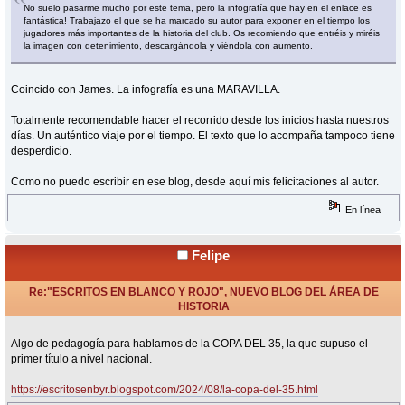
No suelo pasarme mucho por este tema, pero la infografía que hay en el enlace es
fantástica! Trabajazo el que se ha marcado su autor para exponer en el tiempo los
jugadores más importantes de la historia del club. Os recomiendo que entréis y miréis
la imagen con detenimiento, descargándola y viéndola con aumento.
Coincido con James. La infografía es una MARAVILLA.
Totalmente recomendable hacer el recorrido desde los inicios hasta nuestros
días. Un auténtico viaje por el tiempo. El texto que lo acompaña tampoco tiene
desperdicio.
Como no puedo escribir en ese blog, desde aquí mis felicitaciones al autor.
En línea
Felipe
Re:"ESCRITOS EN BLANCO Y ROJO", NUEVO BLOG DEL ÁREA DE
HISTORIA
«
Respuesta #22 en:
Agosto 26, 2024, 10:50 Horas »
Algo de pedagogía para hablarnos de la COPA DEL 35, la que supuso el
primer título a nivel nacional.
https://escritosenbyr.blogspot.com/2024/08/la-copa-del-35.html