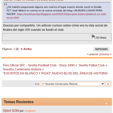
¿Os habéis preguntado alguna vez cuál es el lugar exacto donde nació el Sevilla
FC? José Melero lo cuenta en la nueva entrada del blog: UN BUEN LUGAR PARA
NACER
https://escritosenbyr.blogspot.com/2025/10/por-jose-melero-jmelero1-un-cafe-
es-un.html
Gracias por compartirlo. Un artículo curioso sobre cómo era la vida social de
finales del siglo XIX cuando se fundó el club.
En línea
Páginas:
1
[
2
]
Ir Arriba
IMPRIMIR
« anterior
próximo »
Foro Oficial SFC - Sevilla Football Club - Since 1890
»
Sevilla Fútbol Club
»
Nuestra Centenaria Historia
»
"ESCRITOS EN BLANCO Y ROJO", NUEVO BLOG DEL ÁREA DE HISTORIA
Ir a:
Temas Recientes
Djibril SOW
por
sivigliano