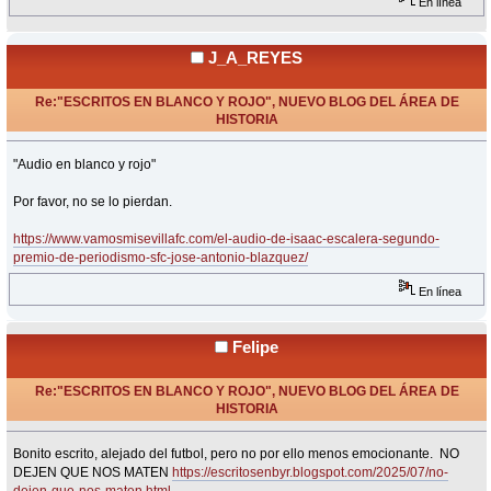
En línea
J_A_REYES
Re:"ESCRITOS EN BLANCO Y ROJO", NUEVO BLOG DEL ÁREA DE
HISTORIA
«
Respuesta #33 en:
Febrero 15, 2025, 22:20 Horas »
"Audio en blanco y rojo"
Por favor, no se lo pierdan.
https://www.vamosmisevillafc.com/el-audio-de-isaac-escalera-segundo-
premio-de-periodismo-sfc-jose-antonio-blazquez/
En línea
Felipe
Re:"ESCRITOS EN BLANCO Y ROJO", NUEVO BLOG DEL ÁREA DE
HISTORIA
«
Respuesta #34 en:
Julio 07, 2025, 21:16 Horas »
Bonito escrito, alejado del futbol, pero no por ello menos emocionante. NO
DEJEN QUE NOS MATEN
https://escritosenbyr.blogspot.com/2025/07/no-