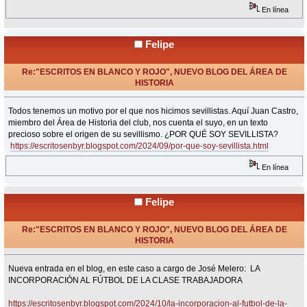
En línea
Felipe
Re:"ESCRITOS EN BLANCO Y ROJO", NUEVO BLOG DEL ÁREA DE
HISTORIA
«
Respuesta #23 en:
Septiembre 09, 2024, 15:28 Horas »
Todos tenemos un motivo por el que nos hicimos sevillistas. Aquí Juan Castro,
miembro del Área de Historia del club, nos cuenta el suyo, en un texto
precioso sobre el origen de su sevillismo. ¿POR QUÉ SOY SEVILLISTA?
https://escritosenbyr.blogspot.com/2024/09/por-que-soy-sevillista.html
En línea
Felipe
Re:"ESCRITOS EN BLANCO Y ROJO", NUEVO BLOG DEL ÁREA DE
HISTORIA
«
Respuesta #24 en:
Octubre 11, 2024, 12:40 Horas »
Nueva entrada en el blog, en este caso a cargo de José Melero: LA
INCORPORACIÓN AL FÚTBOL DE LA CLASE TRABAJADORA
https://escritosenbyr.blogspot.com/2024/10/la-incorporacion-al-futbol-de-la-