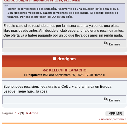
Cita de: drodgom en Septiembre 03, 2025, 16:20 Horas
Tienen el control total de la situación. Realmente es una situación difícil para el club.
Son jugadores mediocres, cazarrecompensas de poca monta. El pecado original es
ficharlos. Por eso la profesión de DD es tan difícil.
En este caso si se rescinde antes por la misma cuantía ya tienes una plaza
libre más desde antes. Ahí decide el club esperar una oferta o rescindir antes.
Qué oferta va a haber pagando por un tío que lleva dos años sin rendir nada.
En línea
drodgom
Re: KELECHI IHEANACHO
«
Respuesta #53 en:
Septiembre 25, 2025, 17:48 Horas »
Bueno, pues rescisión, llega gratis al Celtic, y ahora marca en Europa
League. Tiene hue... la cosa.
En línea
Páginas:
1
2
[
3
]
Ir Arriba
IMPRIMIR
« anterior
próximo »