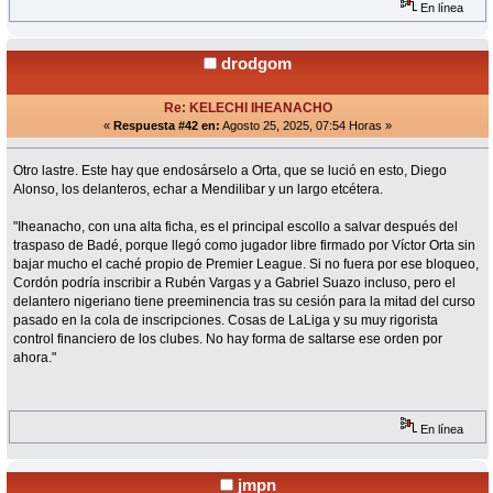
En línea
drodgom
Re: KELECHI IHEANACHO
«
Respuesta #42 en:
Agosto 25, 2025, 07:54 Horas »
Otro lastre. Este hay que endosárselo a Orta, que se lució en esto, Diego
Alonso, los delanteros, echar a Mendilibar y un largo etcétera.
"Iheanacho, con una alta ficha, es el principal escollo a salvar después del
traspaso de Badé, porque llegó como jugador libre firmado por Víctor Orta sin
bajar mucho el caché propio de Premier League. Si no fuera por ese bloqueo,
Cordón podría inscribir a Rubén Vargas y a Gabriel Suazo incluso, pero el
delantero nigeriano tiene preeminencia tras su cesión para la mitad del curso
pasado en la cola de inscripciones. Cosas de LaLiga y su muy rigorista
control financiero de los clubes. No hay forma de saltarse ese orden por
ahora."
En línea
jmpn