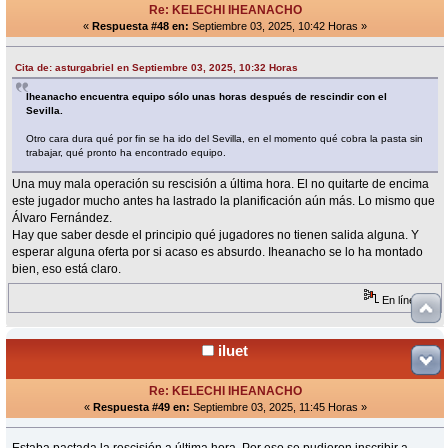
Re: KELECHI IHEANACHO
«
Respuesta #48 en:
Septiembre 03, 2025, 10:42 Horas »
Cita de: asturgabriel en Septiembre 03, 2025, 10:32 Horas
Iheanacho encuentra equipo sólo unas horas después de rescindir con el
Sevilla.
Otro cara dura qué por fin se ha ido del Sevilla, en el momento qué cobra la pasta sin
trabajar, qué pronto ha encontrado equipo.
Una muy mala operación su rescisión a última hora. El no quitarte de encima
este jugador mucho antes ha lastrado la planificación aún más. Lo mismo que
Álvaro Fernández.
Hay que saber desde el principio qué jugadores no tienen salida alguna. Y
esperar alguna oferta por si acaso es absurdo. Iheanacho se lo ha montado
bien, eso está claro.
En línea
iluet
Re: KELECHI IHEANACHO
«
Respuesta #49 en:
Septiembre 03, 2025, 11:45 Horas »