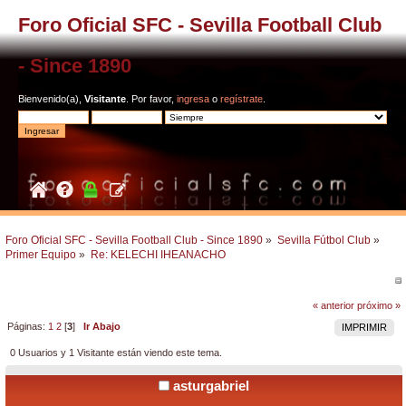
Foro Oficial SFC - Sevilla Football Club
- Since 1890
Bienvenido(a),
Visitante
. Por favor,
ingresa
o
regístrate
.
Foro Oficial SFC - Sevilla Football Club - Since 1890
»
Sevilla Fútbol Club
»
Primer Equipo
»
Re: KELECHI IHEANACHO
« anterior
próximo »
Páginas:
1
2
[
3
]
Ir Abajo
IMPRIMIR
0 Usuarios y 1 Visitante están viendo este tema.
asturgabriel