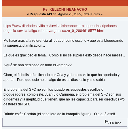
Re: KELECHI IHEANACHO
«
Respuesta #43 en:
Agosto 25, 2025, 09:39 Horas »
https://www.diariodesevilla.es/sevillafc/iheanacho-bloquea-inscripciones-
negocia-sevilla-laliga-ruben-vargas-suazo_0_2004618577.html
Me hace gracia la referencia al jugador como escollo y que está bloqueando
la supuesta planificación...
Es que es gracioso el tema... Como si no se supiera esto desde hace meses...
A qué se han dedicado en todo el verano??...
Claro, el futbolista fue fichado por Orta y ya hemos visto qué ha aportado y
aporta... Pero que esto no es algo de estos días, esto ya se sabía.
El problema del SFC no son los jugadores supuestos escollos o
bloqueadores, como éste, Juanlu o Carmona, el problema del SFC son sus
dirigentes y la ineptitud que tienen, que no les capacita para ser directivos y/o
gestores del SFC.
Dónde estás Cordón (el caballero de la tranquila figura)... Ola qué ase!!...
En línea