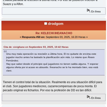
Estaba pactada la rescisión a última hora. Por eso se pudieron inscribir a
Suazo y a Alfon.
En línea
drodgom
Re: KELECHI IHEANACHO
«
Respuesta #50 en:
Septiembre 03, 2025, 16:20 Horas »
Cita de: sivigliano en Septiembre 03, 2025, 10:42 Horas
Una muy mala operación su rescisión a última hora. El no quitarte de encima este
jugador mucho antes ha lastrado la planificación aún más. Lo mismo que Álvaro
Fernández.
Hay que saber desde el principio qué jugadores no tienen salida alguna. Y esperar
alguna oferta por si acaso es absurdo. Iheanacho se lo ha montado bien, eso está
claro.
Tienen el control total de la situación. Realmente es una situación difícil para
el club. Son jugadores mediocres, cazarrecompensas de poca monta. El
pecado original es ficharlos. Por eso la profesión de DD es tan difícil.
En línea