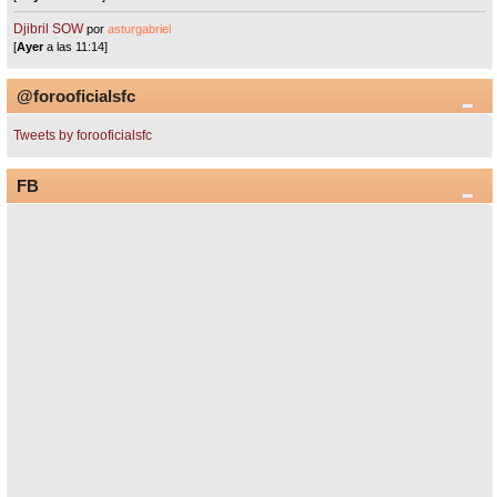
Djibril SOW
por
asturgabriel
[
Ayer
a las 11:14]
@forooficialsfc
Tweets by forooficialsfc
FB