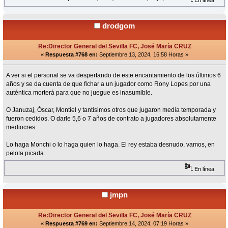
En línea
drodgom
Re:Director General del Sevilla FC, José María CRUZ
«
Respuesta #768 en:
Septiembre 13, 2024, 16:58 Horas »
A ver si el personal se va despertando de este encantamiento de los últimos 6
años y se da cuenta de que fichar a un jugador como Rony Lopes por una
auténtica morterá para que no juegue es inasumible.
O Januzaj, Óscar, Montiel y tantísimos otros que jugaron media temporada y
fueron cedidos. O darle 5,6 o 7 años de contrato a jugadores absolutamente
mediocres.
Lo haga Monchi o lo haga quien lo haga. El rey estaba desnudo, vamos, en
pelota picada.
En línea
jmpn
Re:Director General del Sevilla FC, José María CRUZ
«
Respuesta #769 en:
Septiembre 14, 2024, 07:19 Horas »