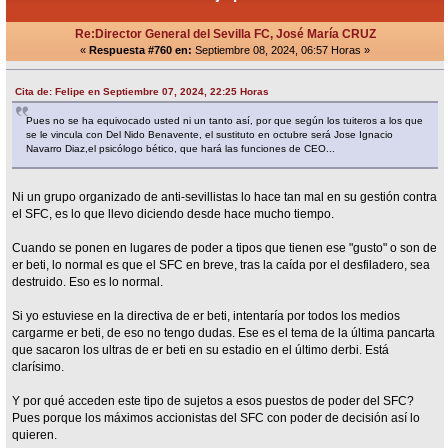
Re:Director General del Sevilla FC, José María CRUZ
«
Respuesta #760 en:
Septiembre 08, 2024, 06:57 Horas »
Cita de: Felipe en Septiembre 07, 2024, 22:25 Horas
Pues no se ha equivocado usted ni un tanto así, por que según los tuiteros a los que
se le vincula con Del Nido Benavente, el sustituto en octubre será Jose Ignacio
Navarro Diaz,el psicólogo bético, que hará las funciones de CEO...
Ni un grupo organizado de anti-sevillistas lo hace tan mal en su gestión contra
el SFC, es lo que llevo diciendo desde hace mucho tiempo.
Cuando se ponen en lugares de poder a tipos que tienen ese "gusto" o son de
er beti, lo normal es que el SFC en breve, tras la caída por el desfiladero, sea
destruido. Eso es lo normal.
Si yo estuviese en la directiva de er beti, intentaría por todos los medios
cargarme er beti, de eso no tengo dudas. Ese es el tema de la última pancarta
que sacaron los ultras de er beti en su estadio en el último derbi. Está
clarísimo.
Y por qué acceden este tipo de sujetos a esos puestos de poder del SFC?
Pues porque los máximos accionistas del SFC con poder de decisión así lo
quieren.