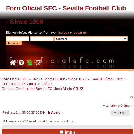
Foro Oficial SFC - Sevilla Football Club
- Since 1890
Bienvenido(a),
Visitante
. Por favor,
ingresa
o
regístrate
.
Foro Oficial SFC - Sevilla Football Club - Since 1890
»
Sevilla Fútbol Club
»
El Consejo de Administración
»
Director General del Sevilla FC, José María CRUZ
« anterior
próximo »
Páginas:
1
...
35
36
37
38
[
39
]
Ir Abajo
IMPRIMIR
0 Usuarios y 7 Visitantes están viendo este tema.
jmpn