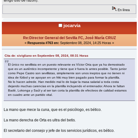
tengo uso de razón).
En línea
jocarvia
Re:Director General del Sevilla FC, José María CRUZ
«
Respuesta #763 en:
Septiembre 08, 2024, 14:25 Horas »
Cita de: sivigliano en Septiembre 08, 2024, 08:31 Horas
El único no sevillista en un puesto relevante es Víctor Orta que ya ha demostrado
que es un auténtico incompetente y tiene que ir fuera lo antes posible. Tanto junior
como Pepe Castro son sevillistas, simplemente son unos ineptos que no tienen ni
idea de fútbol y se apoyan en un friki muy bien pagado para formar la plantilla.
No lo hacen adrede. Han medido mal lo de bajar la masa salarial a toda costa
dejando muchas carencias en la plantilla incluyendo el entrenador. Ahora te faltan
Badé, Lokonga y Saúl y al ser tan corta la plantilla de efectivos de calidad estamos
en cuadro ante un partido vital.
La mano que mece la cuna, que es el psicólogo, es bético.
La mano derecha de Orta es ultra del betis.
El secretario del consejo y jefe de los servicios jurídicos, es bético.