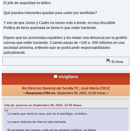
El jefe de seguridad es bético.
Qué puestos relevantes quedan para cubrir por sevillistas?
Y eso de que Junior y Castro no hacen esto a drede, es muy discutible.
Política de tierra quemada se llama lo que están haciendo.
Espero que los accionistas espabilen y les metan una denuncia por la gestión
ruinosa que están haciendo. Cuando pasas de +100 a -300 millones en una
sociedad anónima, entiendo que se podrá pedir responsabilidades
judicialmente.
En línea
sivigliano
Re:Director General del Sevilla FC, José María CRUZ
«
Respuesta #764 en:
Septiembre 08, 2024, 15:06 Horas »
Cita de: jocarvia en Septiembre 08, 2024, 14:25 Horas
La mano que mece la cuna, que es el psicólogo, es bético.
La mano derecha de Orta es ultra del betis.
El secretario del consejo y jefe de los servicios jurídicos, es bético.