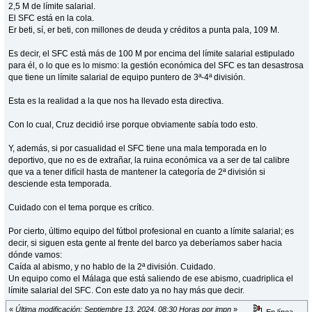
2,5 M de límite salarial.
El SFC está en la cola.
Er beti, sí, er beti, con millones de deuda y créditos a punta pala, 109 M.
Es decir, el SFC está más de 100 M por encima del límite salarial estipulado
para él, o lo que es lo mismo: la gestión económica del SFC es tan desastrosa
que tiene un límite salarial de equipo puntero de 3ª-4ª división.
Esta es la realidad a la que nos ha llevado esta directiva.
Con lo cual, Cruz decidió irse porque obviamente sabía todo esto.
Y, además, si por casualidad el SFC tiene una mala temporada en lo
deportivo, que no es de extrañar, la ruina económica va a ser de tal calibre
que va a tener difícil hasta de mantener la categoría de 2ª división si
desciende esta temporada.
Cuidado con el tema porque es crítico.
Por cierto, último equipo del fútbol profesional en cuanto a límite salarial; es
decir, si siguen esta gente al frente del barco ya deberíamos saber hacia
dónde vamos:
Caída al abismo, y no hablo de la 2ª división. Cuidado.
Un equipo como el Málaga que está saliendo de ese abismo, cuadriplica el
límite salarial del SFC. Con este dato ya no hay más que decir.
«
Última modificación: Septiembre 13, 2024, 08:30 Horas por jmpn
»