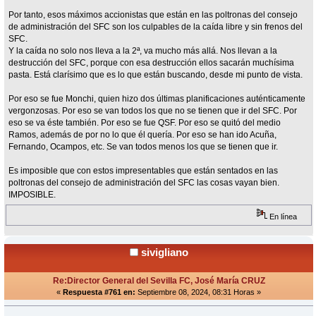
Por tanto, esos máximos accionistas que están en las poltronas del consejo
de administración del SFC son los culpables de la caída libre y sin frenos del
SFC.
Y la caída no solo nos lleva a la 2ª, va mucho más allá. Nos llevan a la
destrucción del SFC, porque con esa destrucción ellos sacarán muchísima
pasta. Está clarísimo que es lo que están buscando, desde mi punto de vista.
Por eso se fue Monchi, quien hizo dos últimas planificaciones auténticamente
vergonzosas. Por eso se van todos los que no se tienen que ir del SFC. Por
eso se va éste también. Por eso se fue QSF. Por eso se quitó del medio
Ramos, además de por no lo que él quería. Por eso se han ido Acuña,
Fernando, Ocampos, etc. Se van todos menos los que se tienen que ir.
Es imposible que con estos impresentables que están sentados en las
poltronas del consejo de administración del SFC las cosas vayan bien.
IMPOSIBLE.
En línea
sivigliano
Re:Director General del Sevilla FC, José María CRUZ
«
Respuesta #761 en:
Septiembre 08, 2024, 08:31 Horas »