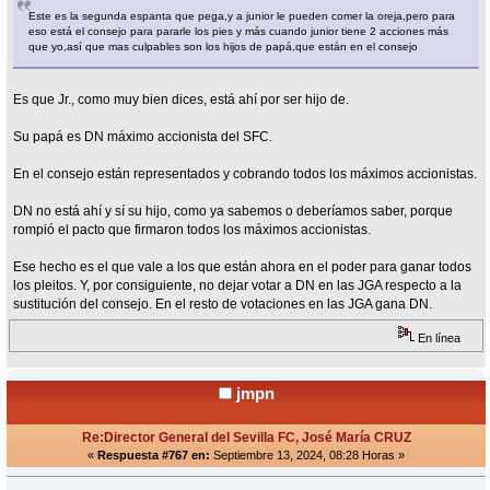
Este es la segunda espanta que pega,y a junior le pueden comer la oreja,pero para
eso está el consejo para pararle los pies y más cuando junior tiene 2 acciones más
que yo,así que mas culpables son los hijos de papá,que están en el consejo
Es que Jr., como muy bien dices, está ahí por ser hijo de.
Su papá es DN máximo accionista del SFC.
En el consejo están representados y cobrando todos los máximos accionistas.
DN no está ahí y sí su hijo, como ya sabemos o deberíamos saber, porque
rompió el pacto que firmaron todos los máximos accionistas.
Ese hecho es el que vale a los que están ahora en el poder para ganar todos
los pleitos. Y, por consiguiente, no dejar votar a DN en las JGA respecto a la
sustitución del consejo. En el resto de votaciones en las JGA gana DN.
En línea
jmpn
Re:Director General del Sevilla FC, José María CRUZ
«
Respuesta #767 en:
Septiembre 13, 2024, 08:28 Horas »