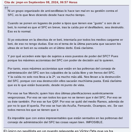
Cita de: jmpn en Septiembre 08, 2024, 06:57 Horas
Ni un grupo organizado de anti-sevillistas lo hace tan mal en su gestión contra el
SFC, es lo que llevo diciendo desde hace mucho tiempo.
Cuando se ponen en lugares de poder a tipos que tienen ese "gusto" o son de er
beti, lo normal es que el SFC en breve, tras la caída por el desfiladero, sea destruido.
Eso es lo normal.
Si yo estuviese en la directiva de er beti, intentaría por todos los medios cargarme er
beti, de eso no tengo dudas. Ese es el tema de la última pancarta que sacaron los
ultras de er beti en su estadio en el último derbi. Está clarísimo.
Y por qué acceden este tipo de sujetos a esos puestos de poder del SFC? Pues
porque los máximos accionistas del SFC con poder de decisión así lo quieren.
Por tanto, esos máximos accionistas que están en las poltronas del consejo de
administración del SFC son los culpables de la caída libre y sin frenos del SFC.
Y la caída no solo nos lleva a la 2ª, va mucho más allá. Nos llevan a la destrucción
del SFC, porque con esa destrucción ellos sacarán muchísima pasta. Está clarísimo
que es lo que están buscando, desde mi punto de vista.
Por eso se fue Monchi, quien hizo dos últimas planificaciones auténticamente
vergonzosas. Por eso se van todos los que no se tienen que ir del SFC. Por eso se
va éste también. Por eso se fue QSF. Por eso se quitó del medio Ramos, además de
por no lo que él quería. Por eso se han ido Acuña, Fernando, Ocampos, etc. Se van
todos menos los que se tienen que ir.
Es imposible que con estos impresentables que están sentados en las poltronas del
consejo de administración del SFC las cosas vayan bien. IMPOSIBLE.
El único no sevillista en un puesto relevante es Víctor Orta que ya ha