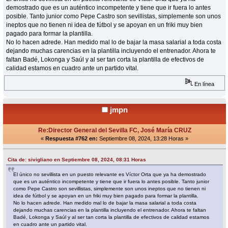
demostrado que es un auténtico incompetente y tiene que ir fuera lo antes
posible. Tanto junior como Pepe Castro son sevillistas, simplemente son unos
ineptos que no tienen ni idea de fútbol y se apoyan en un friki muy bien
pagado para formar la plantilla.
No lo hacen adrede. Han medido mal lo de bajar la masa salarial a toda costa
dejando muchas carencias en la plantilla incluyendo el entrenador. Ahora te
faltan Badé, Lokonga y Saúl y al ser tan corta la plantilla de efectivos de
calidad estamos en cuadro ante un partido vital.
En línea
jmpn
Re:Director General del Sevilla FC, José María CRUZ
«
Respuesta #762 en:
Septiembre 08, 2024, 13:28 Horas »
Cita de: sivigliano en Septiembre 08, 2024, 08:31 Horas
El único no sevillista en un puesto relevante es Víctor Orta que ya ha demostrado
que es un auténtico incompetente y tiene que ir fuera lo antes posible. Tanto junior
como Pepe Castro son sevillistas, simplemente son unos ineptos que no tienen ni
idea de fútbol y se apoyan en un friki muy bien pagado para formar la plantilla.
No lo hacen adrede. Han medido mal lo de bajar la masa salarial a toda costa
dejando muchas carencias en la plantilla incluyendo el entrenador. Ahora te faltan
Badé, Lokonga y Saúl y al ser tan corta la plantilla de efectivos de calidad estamos
en cuadro ante un partido vital.