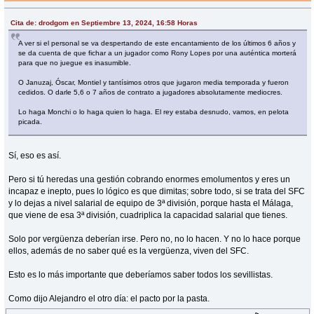
Cita de: drodgom en Septiembre 13, 2024, 16:58 Horas
A ver si el personal se va despertando de este encantamiento de los últimos 6 años y
se da cuenta de que fichar a un jugador como Rony Lopes por una auténtica morterá
para que no juegue es inasumible.
O Januzaj, Óscar, Montiel y tantísimos otros que jugaron media temporada y fueron
cedidos. O darle 5,6 o 7 años de contrato a jugadores absolutamente mediocres.
Lo haga Monchi o lo haga quien lo haga. El rey estaba desnudo, vamos, en pelota
picada.
Sí, eso es así.
Pero si tú heredas una gestión cobrando enormes emolumentos y eres un
incapaz e inepto, pues lo lógico es que dimitas; sobre todo, si se trata del SFC
y lo dejas a nivel salarial de equipo de 3ª división, porque hasta el Málaga,
que viene de esa 3ª división, cuadriplica la capacidad salarial que tienes.
Solo por vergüenza deberían irse. Pero no, no lo hacen. Y no lo hace porque
ellos, además de no saber qué es la vergüenza, viven del SFC.
Esto es lo más importante que deberíamos saber todos los sevillistas.
Como dijo Alejandro el otro día: el pacto por la pasta.