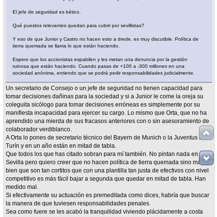
El jefe de seguridad es bético.
Qué puestos relevantes quedan para cubrir por sevillistas?
Y eso de que Junior y Castro no hacen esto a drede, es muy discutible. Política de
tierra quemada se llama lo que están haciendo.
Espero que los accionistas espabilen y les metan una denuncia por la gestión
ruinosa que están haciendo. Cuando pasas de +100 a -300 millones en una
sociedad anónima, entiendo que se podrá pedir responsabilidades judicialmente.
Un secretario de Consejo o un jefe de seguridad no tienen capacidad para
tomar decisiones dañinas para la sociedad y si a Junior le come la oreja su
coleguita sicólogo para tomar decisiones erróneas es simplemente por su
manifiesta incapacidad para ejercer su cargo. Lo mismo que Orta, que no ha
aprendido una mierda de sus fracasos anteriores con o sin asesoramiento de
colaborador verdiblanco.
A Orta lo pones de secretario técnico del Bayern de Munich o la Juventus de
Turín y en un año están en mitad de tabla.
Que todos los que has citado sobran para mí también. No pintan nada en el
Sevilla pero quiero creer que no hacen política de tierra quemada sino más
bien que son tan cortitos que con una plantilla tan justa de efectivos con nivel
competitivo es más fácil bajar a segunda que quedar en mitad de tabla. Han
medido mal.
Si efectivamente su actuación es premeditada como dices, habría que buscar
la manera de que tuviesen responsabilidades penales.
Sea como fuere se les acabó la tranquilidad viviendo plácidamente a costa