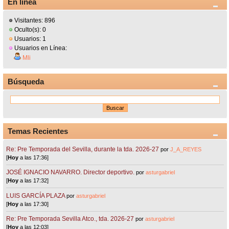
En línea
Visitantes: 896
Oculto(s): 0
Usuarios: 1
Usuarios en Línea:
Mli
Búsqueda
Temas Recientes
Re: Pre Temporada del Sevilla, durante la tda. 2026-27
por
J_A_REYES
[
Hoy
a las 17:36]
JOSÉ IGNACIO NAVARRO. Director deportivo.
por
asturgabriel
[
Hoy
a las 17:32]
LUIS GARCÍA PLAZA
por
asturgabriel
[
Hoy
a las 17:30]
Re: Pre Temporada Sevilla Atco., tda. 2026-27
por
asturgabriel
[
Hoy
a las 12:03]