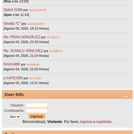
[
Hoy
a las 12:03]
Djibril SOW
por
asturgabriel
[
Ayer
a las 11:14]
Sevilla "C"
por
asturgabriel
[Agosto 06, 2026, 18:13 Horas]
Re: FRAN GONZÁLEZ
por
drodgom
[Agosto 04, 2026, 22:33 Horas]
Re: JUANLU SÁNCHEZ
por
sivigliano
[Agosto 04, 2026, 21:14 Horas]
RAFA MIR
por
sivigliano
[Agosto 04, 2026, 21:03 Horas]
LA AFICIÓN
por
arrebato
[Agosto 03, 2026, 13:11 Horas]
User Info
Usuario:
Contraseña:
Bienvenido(a),
Visitante
. Por favor,
ingresa
o
regístrate
.