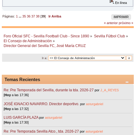
En línea
Páginas:
1
...
35
36
37
38
[
39
]
Ir Arriba
IMPRIMIR
« anterior
próximo »
Foro Oficial SFC - Sevilla Football Club - Since 1890
»
Sevilla Fútbol Club
»
El Consejo de Administración
»
Director General del Sevilla FC, José María CRUZ
Ir a:
Temas Recientes
Re: Pre Temporada del Sevilla, durante la tda. 2026-27
por
J_A_REYES
[
Hoy
a las 17:36]
JOSÉ IGNACIO NAVARRO. Director deportivo.
por
asturgabriel
[
Hoy
a las 17:32]
LUIS GARCÍA PLAZA
por
asturgabriel
[
Hoy
a las 17:30]
Re: Pre Temporada Sevilla Atco., tda. 2026-27
por
asturgabriel