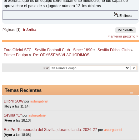
el Gerona, que es un equipo extremadamente mediocre, no fue capaz de
aprovechar el pase de su jugador número 12: los árbitros.
En línea
Páginas: [
1
]
Ir Arriba
IMPRIMIR
« anterior
próximo »
Foro Oficial SFC - Sevilla Football Club - Since 1890
»
Sevilla Fútbol Club
»
Primer Equipo
»
Re: ODYSSEAS VLACHODIMOS
Ir a:
Temas Recientes
Djibril SOW
por
asturgabriel
[
Hoy
a las 11:14]
Sevilla "C"
por
asturgabriel
[
Ayer
a las 18:13]
Re: Pre Temporada del Sevilla, durante la tda. 2026-27
por
asturgabriel
[
Ayer
a las 18:08]