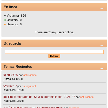
En línea
Visitantes: 856
Oculto(s): 0
Usuarios: 0
There aren't any users online.
Búsqueda
Temas Recientes
Djibril SOW
por
asturgabriel
[
Hoy
a las 11:14]
Sevilla "C"
por
asturgabriel
[
Ayer
a las 18:13]
Re: Pre Temporada del Sevilla, durante la tda. 2026-27
por
asturgabriel
[
Ayer
a las 18:08]
JOSÉ IGNACIO NAVARRO. Director deportivo.
por
sivigliano