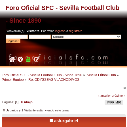
Foro Oficial SFC - Sevilla Football Club
- Since 1890
Bienvenido(a),
Visitante
. Por favor,
ingresa
o
regístrate
.
Foro Oficial SFC - Sevilla Football Club - Since 1890
»
Sevilla Fútbol Club
»
Primer Equipo
»
Re: ODYSSEAS VLACHODIMOS
« anterior
próximo »
Páginas: [
1
]
Ir Abajo
IMPRIMIR
0 Usuarios y 1 Visitante están viendo este tema.
asturgabriel