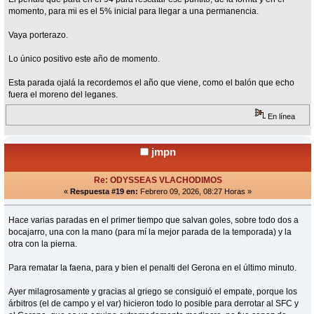
momento, para mi es el 5% inicial para llegar a una permanencia.
Vaya porterazo.
Lo único positivo este año de momento.
Esta parada ojalá la recordemos el año que viene, como el balón que echo
fuera el moreno del leganes.
En línea
jmpn
Re: ODYSSEAS VLACHODIMOS
«
Respuesta #19 en:
Febrero 09, 2026, 08:27 Horas »
Hace varias paradas en el primer tiempo que salvan goles, sobre todo dos a
bocajarro, una con la mano (para mí la mejor parada de la temporada) y la
otra con la pierna.
Para rematar la faena, para y bien el penalti del Gerona en el último minuto.
Ayer milagrosamente y gracias al griego se consiguió el empate, porque los
árbitros (el de campo y el var) hicieron todo lo posible para derrotar al SFC y