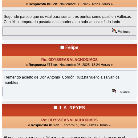
«
Respuesta #16 en:
Noviembre 08, 2025, 18:23 Horas »
Segundo partido que es vital para sumar tres puntos como pasó en Vallecas.
Con él la temporada pasada en la portería no habríamos sufrido tanto.
En línea
Felipe
Re: ODYSSEAS VLACHODIMOS
«
Respuesta #17 en:
Noviembre 08, 2025, 18:24 Horas »
Tremendo acierto de Don Antonio Cordón Ruiz,ha vuelto a salvar los
muebles
En línea
J_A_REYES
Re: ODYSSEAS VLACHODIMOS
«
Respuesta #18 en:
Febrero 09, 2026, 00:33 Horas »
El penalti que para en el 94 para rescatar ese puntito, de la forma y en el