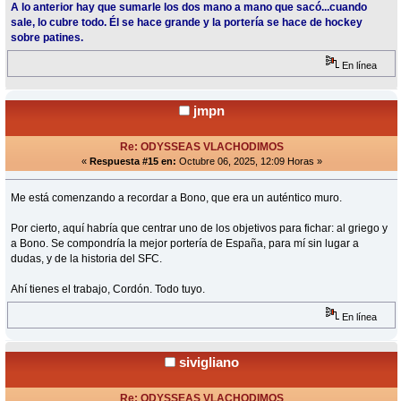
A lo anterior hay que sumarle los dos mano a mano que sacó...cuando
sale, lo cubre todo. Él se hace grande y la portería se hace de hockey
sobre patines.
En línea
jmpn
Re: ODYSSEAS VLACHODIMOS
«
Respuesta #15 en:
Octubre 06, 2025, 12:09 Horas »
Me está comenzando a recordar a Bono, que era un auténtico muro.
Por cierto, aquí habría que centrar uno de los objetivos para fichar: al griego y
a Bono. Se compondría la mejor portería de España, para mí sin lugar a
dudas, y de la historia del SFC.
Ahí tienes el trabajo, Cordón. Todo tuyo.
En línea
sivigliano
Re: ODYSSEAS VLACHODIMOS