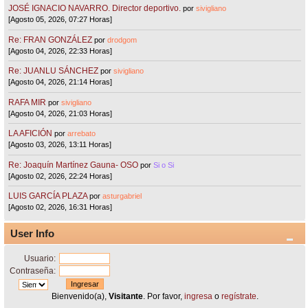
JOSÉ IGNACIO NAVARRO. Director deportivo.
por
sivigliano
[Agosto 05, 2026, 07:27 Horas]
Re: FRAN GONZÁLEZ
por
drodgom
[Agosto 04, 2026, 22:33 Horas]
Re: JUANLU SÁNCHEZ
por
sivigliano
[Agosto 04, 2026, 21:14 Horas]
RAFA MIR
por
sivigliano
[Agosto 04, 2026, 21:03 Horas]
LA AFICIÓN
por
arrebato
[Agosto 03, 2026, 13:11 Horas]
Re: Joaquín Martínez Gauna- OSO
por
Si o Si
[Agosto 02, 2026, 22:24 Horas]
LUIS GARCÍA PLAZA
por
asturgabriel
[Agosto 02, 2026, 16:31 Horas]
User Info
Usuario:
Contraseña:
Bienvenido(a),
Visitante
. Por favor,
ingresa
o
regístrate
.