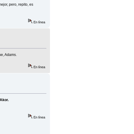
jor, pero, repito, es
En línea
ue, Adams.
En línea
 Akor.
En línea