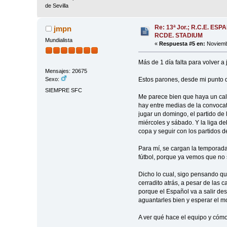
de Sevilla
Re: 13ª Jor.; R.C.E. ESP
jmpn
RCDE. STADIUM
Mundialista
«
Respuesta #5 en:
Noviembr
Más de 1 día falta para volver 
Mensajes: 20675
Estos parones, desde mi punto d
Sexo:
SIEMPRE SFC
Me parece bien que haya un cal
hay entre medias de la convocato
jugar un domingo, el partido de
miércoles y sábado. Y la liga d
copa y seguir con los partidos d
Para mí, se cargan la temporad
fútbol, porque ya vemos que no 
Dicho lo cual, sigo pensando que
cerradito atrás, a pesar de las 
porque el Español va a salir de
aguantarles bien y esperar el m
A ver qué hace el equipo y cómo