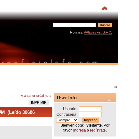
Noticias:
#Alavés vs. S.F.C.
« anterior
próximo »
User Info
IMPRIMIR
Usuario:
UM (Leído 39686
Contraseña:
Bienvenido(a),
Visitante
. Por
favor,
ingresa
o
regístrate
.