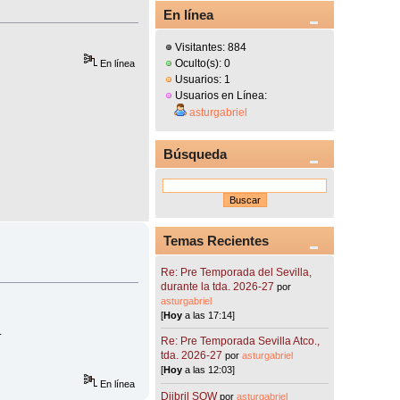
En línea
Visitantes: 884
Oculto(s): 0
En línea
Usuarios: 1
Usuarios en Línea:
asturgabriel
Búsqueda
Temas Recientes
Re: Pre Temporada del Sevilla,
durante la tda. 2026-27
por
asturgabriel
[
Hoy
a las 17:14]
.
Re: Pre Temporada Sevilla Atco.,
tda. 2026-27
por
asturgabriel
[
Hoy
a las 12:03]
En línea
Djibril SOW
por
asturgabriel