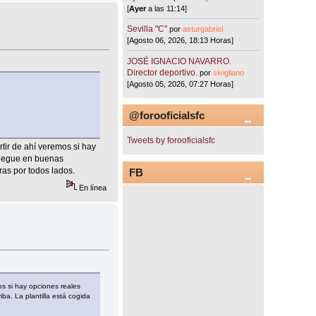
[
Ayer
a las 11:14]
Sevilla "C"
por
asturgabriel
[Agosto 06, 2026, 18:13 Horas]
JOSÉ IGNACIO NAVARRO.
Director deportivo.
por
sivigliano
[Agosto 05, 2026, 07:27 Horas]
@forooficialsfc
Tweets by forooficialsfc
tir de ahí veremos si hay
llegue en buenas
ras por todos lados.
FB
En línea
s si hay opciones reales
a. La plantilla está cogida