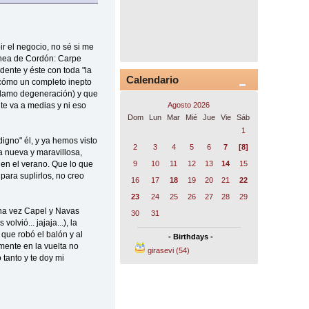
r el negocio, no sé si me
línea de Cordón: Carpe
dente y éste con toda "la
Calendario
r cómo un completo inepto
llamo degeneración) y que
e va a medias y ni eso
Agosto 2026
Dom
Lun
Mar
Mié
Jue
Vie
Sáb
1
digno" él, y ya hemos visto
2
3
4
5
6
7
[8]
a nueva y maravillosa,
 en el verano. Que lo que
9
10
11
12
13
14
15
para suplirlos, no creo
16
17
18
19
20
21
22
23
24
25
26
27
28
29
una vez Capel y Navas
30
31
lvió... jajaja...), la
que robó el balón y al
- Birthdays -
camente en la vuelta no
girasevi (54)
 tanto y te doy mi