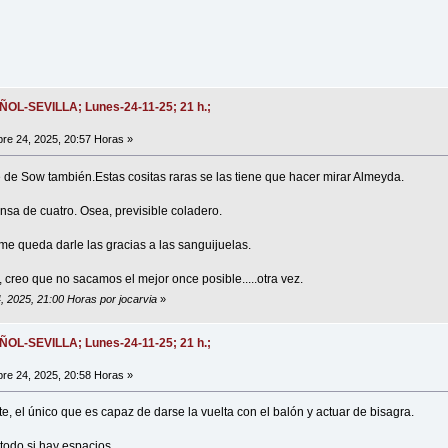
AÑOL-SEVILLA; Lunes-24-11-25; 21 h.;
e 24, 2025, 20:57 Horas »
re de Sow también.Estas cositas raras se las tiene que hacer mirar Almeyda.
nsa de cuatro. Osea, previsible coladero.
me queda darle las gracias a las sanguijuelas.
, creo que no sacamos el mejor once posible.....otra vez.
, 2025, 21:00 Horas por jocarvia
»
AÑOL-SEVILLA; Lunes-24-11-25; 21 h.;
e 24, 2025, 20:58 Horas »
, el único que es capaz de darse la vuelta con el balón y actuar de bisagra.
todo si hay espacios.