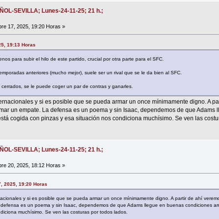
AÑOL-SEVILLA; Lunes-24-11-25; 21 h.;
e 17, 2025, 19:20 Horas »
25, 19:13 Horas
os para subir el hilo de este partido, crucial por otra parte para el SFC.
temporadas anteriores (mucho mejor), suele ser un rival que se le da bien al SFC.
 cerrados, se le puede coger un par de contras y ganarles.
ernacionales y si es posible que se pueda armar un once mínimamente digno. A par
umar un empate. La defensa es un poema y sin Isaac, dependemos de que Adams 
 está cogida con pinzas y esa situación nos condiciona muchísimo. Se ven las costu
AÑOL-SEVILLA; Lunes-24-11-25; 21 h.;
e 20, 2025, 18:12 Horas »
7, 2025, 19:20 Horas
nacionales y si es posible que se pueda armar un once mínimamente digno. A partir de ahí veremo
defensa es un poema y sin Isaac, dependemos de que Adams llegue en buenas condiciones arrib
ndiciona muchísimo. Se ven las costuras por todos lados.