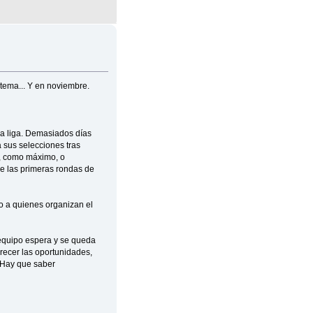
 tema... Y en noviembre.
a liga. Demasiados días
a sus selecciones tras
o, como máximo, o
de las primeras rondas de
o a quienes organizan el
l equipo espera y se queda
arecer las oportunidades,
. Hay que saber