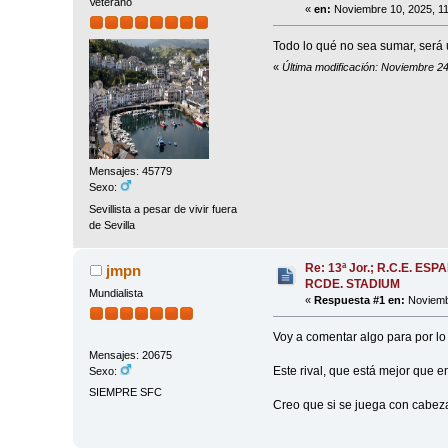
Veterano
«
en:
Noviembre 10, 2025, 11
Todo lo qué no sea sumar, será 
«
Última modificación: Noviembre 24
Mensajes: 45779
Sexo:
Sevillista a pesar de vivir fuera
de Sevilla
Re: 13ª Jor.; R.C.E. ESP
jmpn
RCDE. STADIUM
Mundialista
«
Respuesta #1 en:
Noviembr
Voy a comentar algo para por lo 
Mensajes: 20675
Este rival, que está mejor que e
Sexo:
SIEMPRE SFC
Creo que si se juega con cabeza