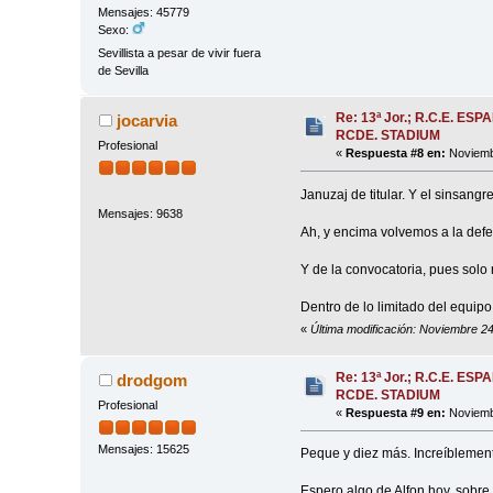
Mensajes: 45779
Sexo:
Sevillista a pesar de vivir fuera
de Sevilla
Re: 13ª Jor.; R.C.E. ESP
jocarvia
RCDE. STADIUM
Profesional
«
Respuesta #8 en:
Noviembr
Januzaj de titular. Y el sinsang
Mensajes: 9638
Ah, y encima volvemos a la defe
Y de la convocatoria, pues solo 
Dentro de lo limitado del equipo
«
Última modificación: Noviembre 24
Re: 13ª Jor.; R.C.E. ESP
drodgom
RCDE. STADIUM
Profesional
«
Respuesta #9 en:
Noviembr
Mensajes: 15625
Peque y diez más. Increíblemente
Espero algo de Alfon hoy, sobre 