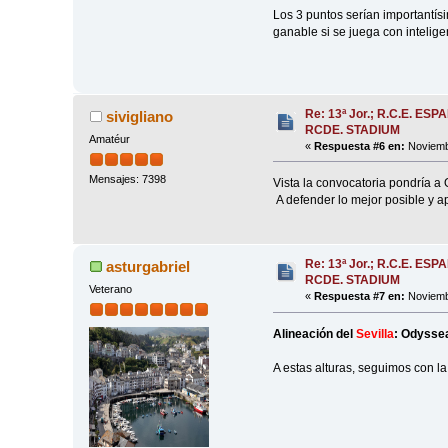
Los 3 puntos serían importantís
ganable si se juega con inteligen
Re: 13ª Jor.; R.C.E. ESP
sivigliano
RCDE. STADIUM
Amatéur
«
Respuesta #6 en:
Noviembr
Mensajes: 7398
Vista la convocatoria pondría 
A defender lo mejor posible y a
Re: 13ª Jor.; R.C.E. ESP
asturgabriel
RCDE. STADIUM
Veterano
«
Respuesta #7 en:
Noviembr
Alineación del
Sevilla
: Odyssea
A estas alturas, seguimos con la 