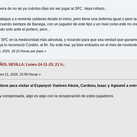
era de no sé ya cuántos días sin ver jugar al SFC. Vaya rollazo...
 ataque y a revienta calderas desde el inicio, pero tiene una defensa igual o peor q
 acuerdo siempre de Banega, con un jugador de este tipo y un rival como este no c
 solo ante el portero, pero...
l SFC en la mediocridad más absoluta, y rezando para que sea verdad que ganamos
ya lo reconoció Cordón, al fin. No está mal, ya bien entrados en el mes de noviemb
0, 2025, 18:15 Horas por jmpn
»
AÑOL-SEVILLA; Lunes-24-11-25; 21 h.;
e 21, 2025, 15:59 Horas »
vos para visitar al Espanyol: Vuelven Alexis, Cardoso, Isaac y Agoumé a entr
a y compensada, algo es algo con la recuperación de estos jugadores.