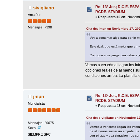
Re: 13ª Jor.; R.C.E. ESP
sivigliano
RCDE. STADIUM
Amatéur
«
Respuesta #2 en:
Noviembr
Mensajes: 7398
Cita de: jmpn en Noviembre 17, 20
Voy a comentar algo para por lo men
Este rival, que está mejor que en 
Creo que si se juega con cabeza y
Vamos a ver cómo llegan los int
opciones reales de al menos s
condiciones arriba. La plantilla
Re: 13ª Jor.; R.C.E. ESP
jmpn
RCDE. STADIUM
Mundialista
«
Respuesta #3 en:
Noviembr
Cita de: sivigliano en Noviembre 1
Mensajes: 20675
Vamos a ver cómo llegan los inter
Sexo:
de al menos sumar un empate. La 
SIEMPRE SFC
con pinzas y esa situación nos co