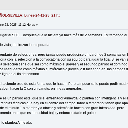
AÑOL-SEVILLA; Lunes-24-11-25; 21 h.;
e 23, 2025, 11:12 Horas »
a jugar al SFC..., después que lo hiciera ya hace más de 2 semanas. Es tremendo el
e vista, destrozan la temporada.
endario de selecciones, pero jamás puede producirse un parón de 2 semanas en l
ria con la selección a la convocatoria con su equipo para jugar la liga. Si se van 
 la selección tiene que ser como máximo el jueves y el segundo partido el doming
ebe reanudarse como máximo el miércoles o jueves, o ir metiendo ahí los partidos 
e liga en el fin de semana.
a haciendo esto de esta forma que lo hacen. Pero tampoco se le puede pedir much
saben hacer la O con un canuto, en líneas generales.
 es un partido este, que si el entrenador Almeyda lo plantea con inteligencia y e
carencias técnicas que hay en el centro del campo, tarde o temprano tienen que ap
sde el minuto 1 a morder y a atacar, y además lo hacen con gran intensidad, pero..
omento en el que es intensidad baje y entonces darle el golpe.
 lo plantea Almeyda.