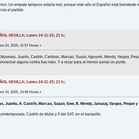
imos. Un empate tampoco estaría mal, porque este año el Español está banstante me
cia el partido.
AÑOL-SEVILLA; Lunes-24-11-25; 21 h.;
e 24, 2025, 15:57 Horas »
a Odyseass, Juanlu, Castrín, Cardoso, Marcao, Suazo, Agoumé, Mendy, Vargas, Peq
provechar alguna contra tras robo. Y a rezar para al menos sumar un punto.
AÑOL-SEVILLA; Lunes-24-11-25; 21 h.;
e 24, 2025, 19:49 Horas »
s, Juanlu, A. Castrín, Marcao, Suazo, Sow, B. Mendy, Januzaj, Vargas, Peque y
pretemporada, Castrín de titular y 5 del SAT. en el banquillo.