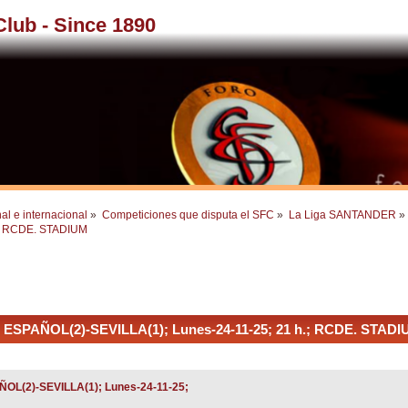
 Club - Since 1890
al e internacional
»
Competiciones que disputa el SFC
»
La Liga SANTANDER
»
h.; RCDE. STADIUM
E. ESPAÑOL(2)-SEVILLA(1); Lunes-24-11-25; 21 h.; RCDE. STADI
AÑOL(2)-SEVILLA(1); Lunes-24-11-25;