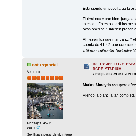
Está siendo un poco larga la esp
El rival nos viene bien, juega al
la cosa... En estos partidos me
ocasiones se hubiesen presentado
Ahí están los que mandan... Y e
cuenta de 41-42, que por cierto 
«
Última modificación: Noviembre 2
Re: 13ª Jor.; R.C.E. ESP
asturgabriel
RCDE. STADIUM
Veterano
«
Respuesta #4 en:
Noviembr
Matías Almeyda recupera efecti
Viendo la plantilla tan complet
Mensajes: 45779
Sexo:
Sevillista a pesar de vivir fuera