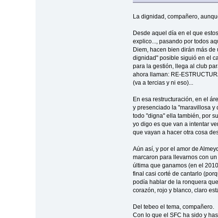
La dignidad, compañero, aunque
Desde aquel día en el que estos
explico..., pasando por todos aq
Diem, hacen bien dirán más de un
dignidad" posible siguió en el 
para la gestión, llega al club
ahora llaman: RE-ESTRUCTURACI
(va a tercias y ni eso)...
En esa restructuración, en el áre
y presenciado la "maravillosa y 
todo "digna" ella también, por s
yo digo es que van a intentar ve
que vayan a hacer otra cosa des
Aún así, y por el amor de Almey
marcaron para llevarnos con un 2
última que ganamos (en el 2010 
final casi corté de cantarlo (por
podía hablar de la ronquera que 
corazón, rojo y blanco, claro est
Del tebeo el tema, compañero.
Con lo que el SFC ha sido y has