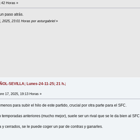
:42 Horas »
un paso atrás.
, 2025, 23:01 Horas por asturgabriel
»
AÑOL-SEVILLA; Lunes-24-11-25; 21 h.;
e 17, 2025, 19:13 Horas »
menos para subir el hilo de este partido, crucial por otra parte para el SFC.
n temporadas anteriores (mucho mejor), suele ser un rival que se le da bien al SFC
 y cerrados, se le puede coger un par de contras y ganarles.