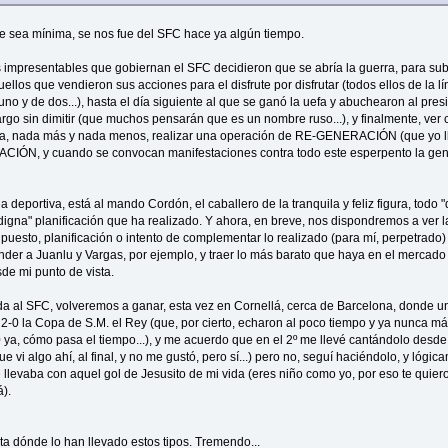
 sea mínima, se nos fue del SFC hace ya algún tiempo.
 impresentables que gobiernan el SFC decidieron que se abría la guerra, para subi
uellos que vendieron sus acciones para el disfrute por disfrutar (todos ellos de la 
o y de dos...), hasta el día siguiente al que se ganó la uefa y abuchearon al presi
cargo sin dimitir (que muchos pensarán que es un nombre ruso...), y finalmente, ve
 para, nada más y nada menos, realizar una operación de RE-GENERACIÓN (que yo 
ÓN, y cuando se convocan manifestaciones contra todo este esperpento la gent
a deportiva, está al mando Cordón, el caballero de la tranquila y feliz figura, todo "
digna" planificación que ha realizado. Y ahora, en breve, nos dispondremos a ver l
upuesto, planificación o intento de complementar lo realizado (para mí, perpetrado)
nder a Juanlu y Vargas, por ejemplo, y traer lo más barato que haya en el mercado 
de mi punto de vista.
da al SFC, volveremos a ganar, esta vez en Cornellá, cerca de Barcelona, donde 
-0 la Copa de S.M. el Rey (que, por cierto, echaron al poco tiempo y ya nunca más vo
ya, cómo pasa el tiempo...), y me acuerdo que en el 2º me llevé cantándolo desde 
que vi algo ahí, al final, y no me gustó, pero sí...) pero no, seguí haciéndolo, y lógi
llevaba con aquel gol de Jesusito de mi vida (eres niño como yo, por eso te quiero
á).
ta dónde lo han llevado estos tipos. Tremendo...