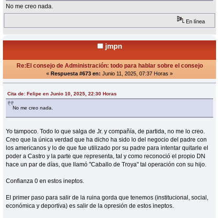
No me creo nada.
En línea
jmpn
Re:El consejo de Administración: todo para hablar sobre el consejo
«
Respuesta #673 en:
Junio 11, 2025, 07:37 Horas »
Cita de: Felipe en Junio 10, 2025, 22:30 Horas
No me creo nada.
Yo tampoco. Todo lo que salga de Jr. y compañía, de partida, no me lo creo.
Creo que la única verdad que ha dicho ha sido lo del negocio del padre con
los americanos y lo de que fue utilizado por su padre para intentar quitarle el
poder a Castro y la parte que representa, tal y como reconoció el propio DN
hace un par de días, que llamó "Caballo de Troya" tal operación con su hijo.
Confianza 0 en estos ineptos.
El primer paso para salir de la ruina gorda que tenemos (institucional, social,
económica y deportiva) es salir de la opresión de estos ineptos.