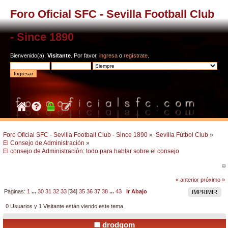
Foro Oficial SFC - Sevilla Football Club
- Since 1890
Bienvenido(a),
Visitante
. Por favor,
ingresa
o
regístrate
.
Foro Oficial SFC - Sevilla Football Club - Since 1890
»
Sevilla Fútbol Club
»
El Consejo de Administración
»
El consejo de Administración: todo para hablar sobre el consejo
« anterior
próximo »
Páginas:
1
...
30
31
32
33
[
34
]
35
36
37
38
...
43
Ir Abajo
IMPRIMIR
0 Usuarios y 1 Visitante están viendo este tema.
drodgom