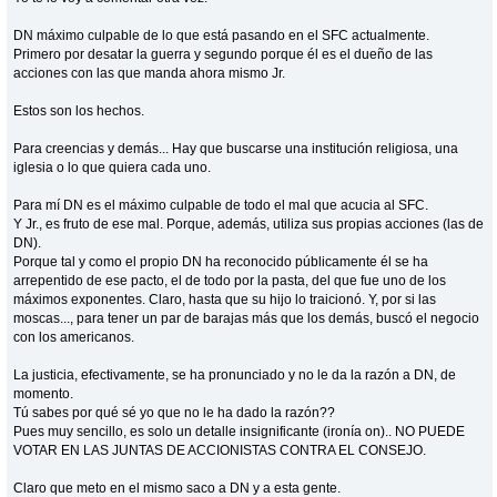
DN máximo culpable de lo que está pasando en el SFC actualmente.
Primero por desatar la guerra y segundo porque él es el dueño de las
acciones con las que manda ahora mismo Jr.
Estos son los hechos.
Para creencias y demás... Hay que buscarse una institución religiosa, una
iglesia o lo que quiera cada uno.
Para mí DN es el máximo culpable de todo el mal que acucia al SFC.
Y Jr., es fruto de ese mal. Porque, además, utiliza sus propias acciones (las de
DN).
Porque tal y como el propio DN ha reconocido públicamente él se ha
arrepentido de ese pacto, el de todo por la pasta, del que fue uno de los
máximos exponentes. Claro, hasta que su hijo lo traicionó. Y, por si las
moscas..., para tener un par de barajas más que los demás, buscó el negocio
con los americanos.
La justicia, efectivamente, se ha pronunciado y no le da la razón a DN, de
momento.
Tú sabes por qué sé yo que no le ha dado la razón??
Pues muy sencillo, es solo un detalle insignificante (ironía on).. NO PUEDE
VOTAR EN LAS JUNTAS DE ACCIONISTAS CONTRA EL CONSEJO.
Claro que meto en el mismo saco a DN y a esta gente.