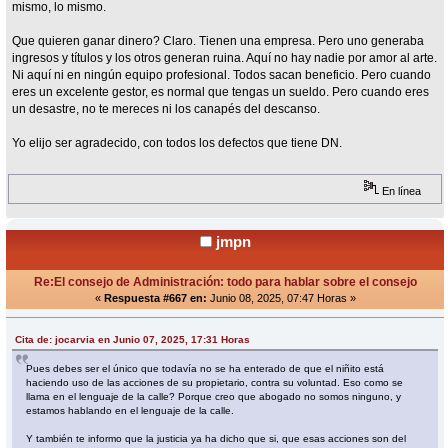
mismo, lo mismo.
Que quieren ganar dinero? Claro. Tienen una empresa. Pero uno generaba
ingresos y títulos y los otros generan ruina. Aquí no hay nadie por amor al arte.
Ni aquí ni en ningún equipo profesional. Todos sacan beneficio. Pero cuando
eres un excelente gestor, es normal que tengas un sueldo. Pero cuando eres
un desastre, no te mereces ni los canapés del descanso.
Yo elijo ser agradecido, con todos los defectos que tiene DN.
En línea
jmpn
Re:El consejo de Administración: todo para hablar sobre el consejo
«
Respuesta #667 en:
Junio 08, 2025, 07:47 Horas »
Cita de: jocarvia en Junio 07, 2025, 17:31 Horas
Pues debes ser el único que todavía no se ha enterado de que el niñito está
haciendo uso de las acciones de su propietario, contra su voluntad. Eso como se
llama en el lenguaje de la calle? Porque creo que abogado no somos ninguno, y
estamos hablando en el lenguaje de la calle.
Y también te informo que la justicia ya ha dicho que si, que esas acciones son del