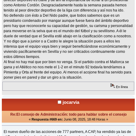
director deportivo es clave y de ahí la importancia de fichar a un profesional
como Antonio Cordón. Desgraciadamente hasta la semana pasada hemos
tenido al peor director deportivo de la liga con diferencia y así nos ha ido.
No defiendo con ésto a Del Nido padre, que todos sabemos que es un
presidiario condenado por mangar aunque fuese fuera del ámbito deportivo
pero hay que reconocerle su capacidad de gestión, su carisma y personalidad
para moverse en la selva que es el mundo del fútbol y su sevillismo. A él le
duele de verdad que el Sevilla esté abajo en la clasificación como a nosotros.
Y no digo que a junior o a Castro le alegre la situación pues a ellos les
interesa que el equipo vaya bien y seguir beneficiándose económicamente y
viviendo pacíficamente en Sevilla y no ser criticados continuamente como
estos últimos tiempos.
Al final no hay mal que por bien no venga. Si el partido contra el Mallorca se
gana y el Atlético no nos mete el 1-2 en el minuto 92 todavía tendríamos a
Pimienta y Orta al frente del equipo. Al menos el acojone final ha servido para
poner pies en pared y dar un giro a la situación.
En línea
jocarvia
Re:El consejo de Administración: todo para hablar sobre el consejo
«
Respuesta #669 en:
Junio 08, 2025, 18:48 Horas »
El nuevo dueño de las acciones de 777 partners, A CAP, ha vendido ya las de