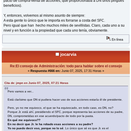
pacto de compra-venta de acciones, que proporcionaba a DN unos pingues
beneficios).
Y, entonces, volvemos al mismo asunto de siempre:
A esta gente lo único que le importa es forrarse a costa del SFC.
Pero igual que han hecho muchos miles de sevillistas. Claro, cada uno a su
nivel y en función a la propiedad que cada uno tenía, obviamente.
En línea
jocarvia
Re:El consejo de Administración: todo para hablar sobre el consejo
«
Respuesta #666 en:
Junio 07, 2025, 17:31 Horas »
Cita de: jmpn en Junio 07, 2025, 07:21 Horas
Pero vamos a ver...
Está clarísimo que DN si pudiera hacer uso de sus acciones estaría él de presidente.
Pero, yo no me equivoco, el que se ha equivocado, en todo caso, es DN, no?
Porque Jr. está ahí, presidiendo el SFC, porque representa las acciones de su padre,
DN, comprometidas en ese acuerdo/pacto de todo por la pasta.
En qué me equivoco??
En no decir que Jr. le ha robado esas acciones a su padre?
Yo no puedo decir eso, porque no lo sé
. Lo único que sé es que Jr. es el