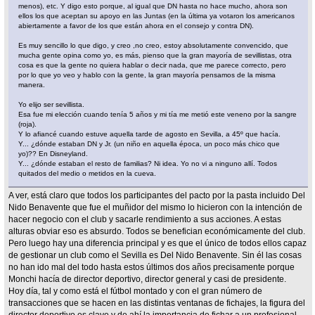
menos), etc. Y digo esto porque, al igual que DN hasta no hace mucho, ahora son
ellos los que aceptan su apoyo en las Juntas (en la última ya votaron los americanos
abiertamente a favor de los que están ahora en el consejo y contra DN).
Es muy sencillo lo que digo, y creo ,no creo, estoy absolutamente convencido, que
mucha gente opina como yo, es más, pienso que la gran mayoría de sevillistas, otra
cosa es que la gente no quiera hablar o decir nada, que me parece correcto, pero
por lo que yo veo y hablo con la gente, la gran mayoría pensamos de la misma
manera.
Yo elijo ser sevillista.
Esa fue mi elección cuando tenía 5 años y mi tía me metió este veneno por la sangre
(roja).
Y lo afiancé cuando estuve aquella tarde de agosto en Sevilla, a 45º que hacía.
Y... ¿dónde estaban DN y Jr. (un niño en aquella época, un poco más chico que
yo)?? En Disneyland.
Y... ¿dónde estaban el resto de familias? Ni idea. Yo no vi a ninguno allí. Todos
quitados del medio o metidos en la cueva.
A ver, está claro que todos los participantes del pacto por la pasta incluido Del
Nido Benavente que fue el muñidor del mismo lo hicieron con la intención de
hacer negocio con el club y sacarle rendimiento a sus acciones. A estas
alturas obviar eso es absurdo. Todos se benefician económicamente del club.
Pero luego hay una diferencia principal y es que el único de todos ellos capaz
de gestionar un club como el Sevilla es Del Nido Benavente. Sin él las cosas
no han ido mal del todo hasta estos últimos dos años precisamente porque
Monchi hacía de director deportivo, director general y casi de presidente.
Hoy día, tal y como está el fútbol montado y con el gran número de
transacciones que se hacen en las distintas ventanas de fichajes, la figura del