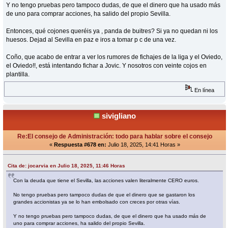
Y no tengo pruebas pero tampoco dudas, de que el dinero que ha usado más
de uno para comprar acciones, ha salido del propio Sevilla.
Entonces, qué cojones queréis ya , panda de buitres? Si ya no quedan ni los
huesos. Dejad al Sevilla en paz e iros a tomar p c de una vez.
Coño, que acabo de entrar a ver los rumores de fichajes de la liga y el Oviedo,
el Oviedo!!, está intentando fichar a Jovic. Y nosotros con veinte cojos en
plantilla.
En línea
sivigliano
Re:El consejo de Administración: todo para hablar sobre el consejo
«
Respuesta #678 en:
Julio 18, 2025, 14:41 Horas »
Cita de: jocarvia en Julio 18, 2025, 11:46 Horas
Con la deuda que tiene el Sevilla, las acciones valen literalmente CERO euros.
No tengo pruebas pero tampoco dudas de que el dinero que se gastaron los
grandes accionistas ya se lo han embolsado con creces por otras vías.
Y no tengo pruebas pero tampoco dudas, de que el dinero que ha usado más de
uno para comprar acciones, ha salido del propio Sevilla.