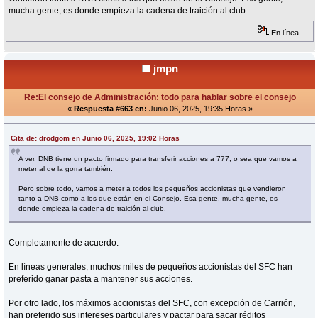
mucha gente, es donde empieza la cadena de traición al club.
En línea
jmpn
Re:El consejo de Administración: todo para hablar sobre el consejo
«
Respuesta #663 en:
Junio 06, 2025, 19:35 Horas »
Cita de: drodgom en Junio 06, 2025, 19:02 Horas
A ver, DNB tiene un pacto firmado para transferir acciones a 777, o sea que vamos a
meter al de la gorra también.
Pero sobre todo, vamos a meter a todos los pequeños accionistas que vendieron
tanto a DNB como a los que están en el Consejo. Esa gente, mucha gente, es
donde empieza la cadena de traición al club.
Completamente de acuerdo.
En líneas generales, muchos miles de pequeños accionistas del SFC han
preferido ganar pasta a mantener sus acciones.
Por otro lado, los máximos accionistas del SFC, con excepción de Carrión,
han preferido sus intereses particulares y pactar para sacar réditos