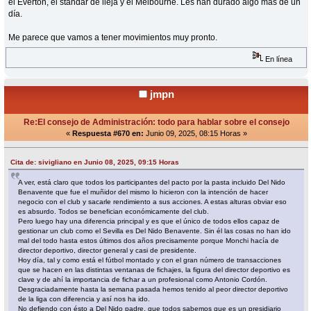
el Everton, el standar de lieja y el Melbourne. Les han durado algo más de un
día.
Me parece que vamos a tener movimientos muy pronto.
En línea
jmpn
Re:El consejo de Administración: todo para hablar sobre el consejo
«
Respuesta #670 en:
Junio 09, 2025, 08:15 Horas »
Cita de: sivigliano en Junio 08, 2025, 09:15 Horas
A ver, está claro que todos los participantes del pacto por la pasta incluido Del Nido
Benavente que fue el muñidor del mismo lo hicieron con la intención de hacer
negocio con el club y sacarle rendimiento a sus acciones. A estas alturas obviar eso
es absurdo. Todos se benefician económicamente del club.
Pero luego hay una diferencia principal y es que el único de todos ellos capaz de
gestionar un club como el Sevilla es Del Nido Benavente. Sin él las cosas no han ido
mal del todo hasta estos últimos dos años precisamente porque Monchi hacía de
director deportivo, director general y casi de presidente.
Hoy día, tal y como está el fútbol montado y con el gran número de transacciones
que se hacen en las distintas ventanas de fichajes, la figura del director deportivo es
clave y de ahí la importancia de fichar a un profesional como Antonio Cordón.
Desgraciadamente hasta la semana pasada hemos tenido al peor director deportivo
de la liga con diferencia y así nos ha ido.
No defiendo con ésto a Del Nido padre, que todos sabemos que es un presidiario