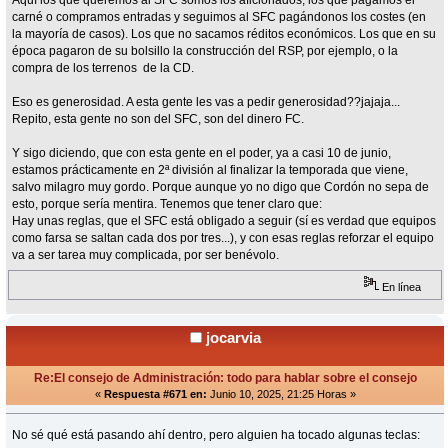
Aquí los que queremos al SFC somos los aficionados, los que pagamos el
carné o compramos entradas y seguimos al SFC pagándonos los costes (en
la mayoría de casos). Los que no sacamos réditos económicos. Los que en su
época pagaron de su bolsillo la construcción del RSP, por ejemplo, o la
compra de los terrenos de la CD.
Eso es generosidad. A esta gente les vas a pedir generosidad??jajaja...
Repito, esta gente no son del SFC, son del dinero FC.
Y sigo diciendo, que con esta gente en el poder, ya a casi 10 de junio,
estamos prácticamente en 2ª división al finalizar la temporada que viene,
salvo milagro muy gordo. Porque aunque yo no digo que Cordón no sepa de
esto, porque sería mentira. Tenemos que tener claro que:
Hay unas reglas, que el SFC está obligado a seguir (sí es verdad que equipos
como farsa se saltan cada dos por tres...), y con esas reglas reforzar el equipo
va a ser tarea muy complicada, por ser benévolo.
En línea
jocarvia
Re:El consejo de Administración: todo para hablar sobre el consejo
«
Respuesta #671 en:
Junio 10, 2025, 21:25 Horas »
No sé qué está pasando ahí dentro, pero alguien ha tocado algunas teclas: