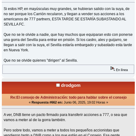
Si estos HP, en mayúsculas muy grandes, se hubieran salido con la suya, de
no ser porque los Carrión recularon, y llegan a vender sus acciones a los
americanos de 777 partners, ESTA TARDE SE ESTARÍA SUBASTANDO AL
SEVILLA FC.
Que no se le olvide a nadie, que hay muchos que equiparan esto con ponerse
una gorra del Sevilla para entrar en prisión. Si los castro, ales y guijarro, se
llegan a salir con la suya, el Sevilla estaría embargado y subastado esta tarde
en Nueva York.
Que no se olvide quienes "dirigen" al Sevilla.
En línea
drodgom
Re:El consejo de Administración: todo para hablar sobre el consejo
«
Respuesta #662 en:
Junio 06, 2025, 19:02 Horas »
A ver, DNB tiene un pacto firmado para transferir acciones a 777, o sea que
vamos a meter al de la gorra también.
Pero sobre todo, vamos a meter a todos los pequeños accionistas que
vendieron tanto a DNB como a los que están en el Consejo. Esa gente,