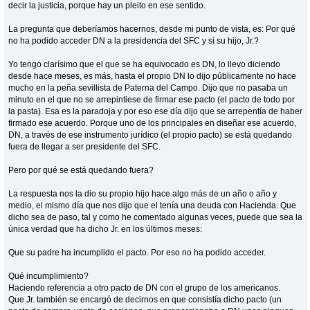
decir la justicia, porque hay un pleito en ese sentido.
La pregunta que deberíamos hacernos, desde mi punto de vista, es: Por qué
no ha podido acceder DN a la presidencia del SFC y sí su hijo, Jr.?
Yo tengo clarísimo que el que se ha equivocado es DN, lo llevo diciendo
desde hace meses, es más, hasta el propio DN lo dijo públicamente no hace
mucho en la peña sevillista de Paterna del Campo. Dijo que no pasaba un
minuto en el que no se arrepintiese de firmar ese pacto (el pacto de todo por
la pasta). Esa es la paradoja y por eso ese día dijo que se arrepentía de haber
firmado ese acuerdo. Porque uno de los principales en diseñar ese acuerdo,
DN, a través de ese instrumento jurídico (el propio pacto) se está quedando
fuera de llegar a ser presidente del SFC.
Pero por qué se está quedando fuera?
La respuesta nos la dio su propio hijo hace algo más de un año o año y
medio, el mismo día que nos dijo que el tenía una deuda con Hacienda. Que
dicho sea de paso, tal y como he comentado algunas veces, puede que sea la
única verdad que ha dicho Jr. en los últimos meses:
Que su padre ha incumplido el pacto. Por eso no ha podido acceder.
Qué incumplimiento?
Haciendo referencia a otro pacto de DN con el grupo de los americanos.
Que Jr. también se encargó de decirnos en que consistía dicho pacto (un