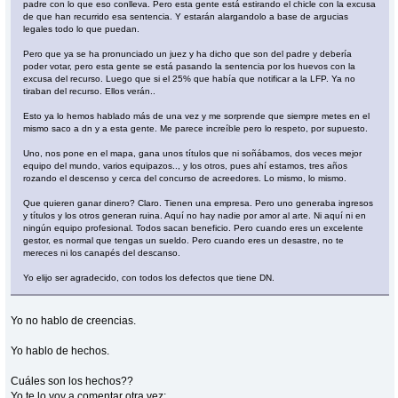
padre con lo que eso conlleva. Pero esta gente está estirando el chicle con la excusa
de que han recurrido esa sentencia. Y estarán alargandolo a base de argucias
legales todo lo que puedan.
Pero que ya se ha pronunciado un juez y ha dicho que son del padre y debería
poder votar, pero esta gente se está pasando la sentencia por los huevos con la
excusa del recurso. Luego que si el 25% que había que notificar a la LFP. Ya no
tiraban del recurso. Ellos verán..
Esto ya lo hemos hablado más de una vez y me sorprende que siempre metes en el
mismo saco a dn y a esta gente. Me parece increíble pero lo respeto, por supuesto.
Uno, nos pone en el mapa, gana unos títulos que ni soñábamos, dos veces mejor
equipo del mundo, varios equipazos.., y los otros, pues ahí estamos, tres años
rozando el descenso y cerca del concurso de acreedores. Lo mismo, lo mismo.
Que quieren ganar dinero? Claro. Tienen una empresa. Pero uno generaba ingresos
y títulos y los otros generan ruina. Aquí no hay nadie por amor al arte. Ni aquí ni en
ningún equipo profesional. Todos sacan beneficio. Pero cuando eres un excelente
gestor, es normal que tengas un sueldo. Pero cuando eres un desastre, no te
mereces ni los canapés del descanso.
Yo elijo ser agradecido, con todos los defectos que tiene DN.
Yo no hablo de creencias.
Yo hablo de hechos.
Cuáles son los hechos??
Yo te lo voy a comentar otra vez: