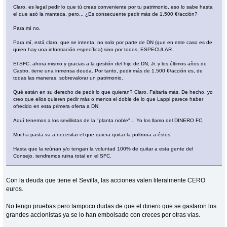
Claro, es legal pedir lo que tú creas conveniente por tu patrimonio, eso lo sabe hasta
el que asó la manteca, pero... ¿Es consecuente pedir más de 1.500 €/acción?
Para mí no.
Para mí, está claro, que se intenta, no solo por parte de DN (que en este caso es de
quien hay una información específica) sino por todos, ESPECULAR.
El SFC, ahora mismo y gracias a la gestión del hijo de DN, Jr. y los últimos años de
Castro, tiene una inmensa deuda. Por tanto, pedir más de 1.500 €/acción es, de
todas las maneras, sobrevalorar un patrimonio.
Qué están en su derecho de pedir lo que quieran? Claro. Faltaría más. De hecho, yo
creo que ellos quieren pedir más o menos el doble de lo que Lappi parece haber
ofrecido en esta primera oferta a DN.
Aquí tenemos a los sevillistas de la "planta noble"... Yo los llamo del DINERO FC.
Mucha pasta va a necesitar el que quiera quitar la poltrona a éstos.
Hasta que la reúnan y/o tengan la voluntad 100% de quitar a esta gente del
Consejo, tendremos ruina total en el SFC.
Con la deuda que tiene el Sevilla, las acciones valen literalmente CERO
euros.
No tengo pruebas pero tampoco dudas de que el dinero que se gastaron los
grandes accionistas ya se lo han embolsado con creces por otras vías.