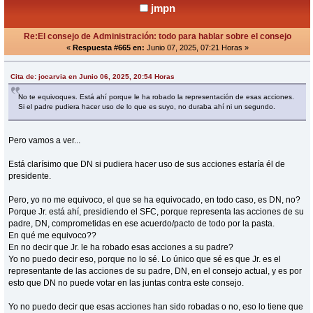
jmpn
Re:El consejo de Administración: todo para hablar sobre el consejo
«
Respuesta #665 en:
Junio 07, 2025, 07:21 Horas »
Cita de: jocarvia en Junio 06, 2025, 20:54 Horas
No te equivoques. Está ahí porque le ha robado la representación de esas acciones.
Si el padre pudiera hacer uso de lo que es suyo, no duraba ahí ni un segundo.
Pero vamos a ver...
Está clarísimo que DN si pudiera hacer uso de sus acciones estaría él de
presidente.
Pero, yo no me equivoco, el que se ha equivocado, en todo caso, es DN, no?
Porque Jr. está ahí, presidiendo el SFC, porque representa las acciones de su
padre, DN, comprometidas en ese acuerdo/pacto de todo por la pasta.
En qué me equivoco??
En no decir que Jr. le ha robado esas acciones a su padre?
Yo no puedo decir eso, porque no lo sé. Lo único que sé es que Jr. es el
representante de las acciones de su padre, DN, en el consejo actual, y es por
esto que DN no puede votar en las juntas contra este consejo.
Yo no puedo decir que esas acciones han sido robadas o no, eso lo tiene que