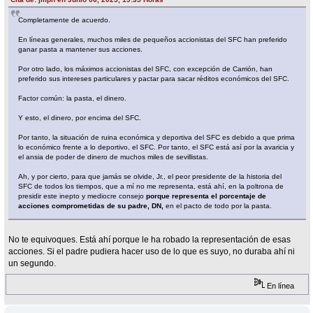
Completamente de acuerdo.
En líneas generales, muchos miles de pequeños accionistas del SFC han preferido
ganar pasta a mantener sus acciones.
Por otro lado, los máximos accionistas del SFC, con excepción de Carrión, han
preferido sus intereses particulares y pactar para sacar réditos económicos del SFC.
Factor común: la pasta, el dinero.
Y esto, el dinero, por encima del SFC.
Por tanto, la situación de ruina económica y deportiva del SFC es debido a que prima
lo económico frente a lo deportivo, el SFC. Por tanto, el SFC está así por la avaricia y
el ansia de poder de dinero de muchos miles de sevillistas.
Ah, y por cierto, para que jamás se olvide, Jr., el peor presidente de la historia del
SFC de todos los tiempos, que a mí no me representa, está ahí, en la poltrona de
presidir este inepto y mediocre consejo
porque representa el porcentaje de
acciones comprometidas de su padre, DN,
en el pacto de todo por la pasta.
No te equivoques. Está ahí porque le ha robado la representación de esas
acciones. Si el padre pudiera hacer uso de lo que es suyo, no duraba ahí ni
un segundo.
En línea