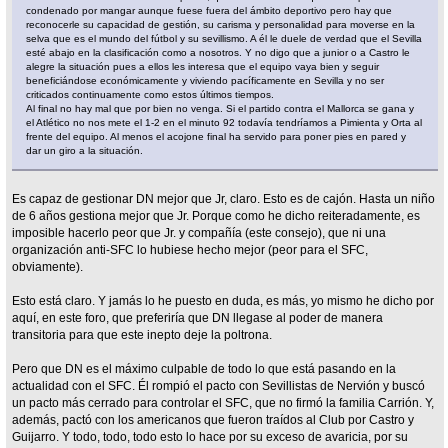
condenado por mangar aunque fuese fuera del ámbito deportivo pero hay que
reconocerle su capacidad de gestión, su carisma y personalidad para moverse en la
selva que es el mundo del fútbol y su sevillismo. A él le duele de verdad que el Sevilla
esté abajo en la clasificación como a nosotros. Y no digo que a junior o a Castro le
alegre la situación pues a ellos les interesa que el equipo vaya bien y seguir
beneficiándose económicamente y viviendo pacíficamente en Sevilla y no ser
criticados continuamente como estos últimos tiempos.
Al final no hay mal que por bien no venga. Si el partido contra el Mallorca se gana y
el Atlético no nos mete el 1-2 en el minuto 92 todavía tendríamos a Pimienta y Orta al
frente del equipo. Al menos el acojone final ha servido para poner pies en pared y
dar un giro a la situación.
Es capaz de gestionar DN mejor que Jr, claro. Esto es de cajón. Hasta un niño
de 6 años gestiona mejor que Jr. Porque como he dicho reiteradamente, es
imposible hacerlo peor que Jr. y compañía (este consejo), que ni una
organización anti-SFC lo hubiese hecho mejor (peor para el SFC,
obviamente).
Esto está claro. Y jamás lo he puesto en duda, es más, yo mismo he dicho por
aquí, en este foro, que preferiría que DN llegase al poder de manera
transitoria para que este inepto deje la poltrona.
Pero que DN es el máximo culpable de todo lo que está pasando en la
actualidad con el SFC. Él rompió el pacto con Sevillistas de Nervión y buscó
un pacto más cerrado para controlar el SFC, que no firmó la familia Carrión. Y,
además, pactó con los americanos que fueron traídos al Club por Castro y
Guijarro. Y todo, todo, todo esto lo hace por su exceso de avaricia, por su