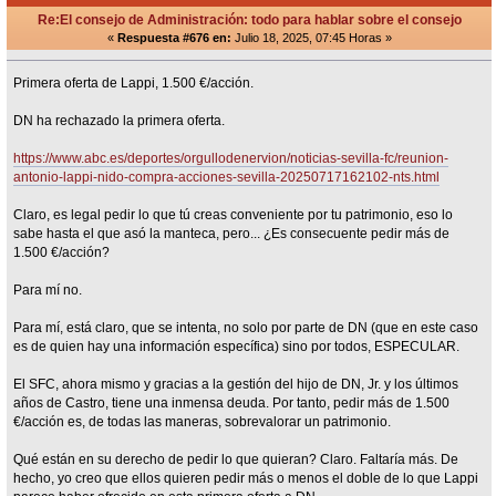
Re:El consejo de Administración: todo para hablar sobre el consejo
«
Respuesta #676 en:
Julio 18, 2025, 07:45 Horas »
Primera oferta de Lappi, 1.500 €/acción.
DN ha rechazado la primera oferta.
https://www.abc.es/deportes/orgullodenervion/noticias-sevilla-fc/reunion-
antonio-lappi-nido-compra-acciones-sevilla-20250717162102-nts.html
Claro, es legal pedir lo que tú creas conveniente por tu patrimonio, eso lo
sabe hasta el que asó la manteca, pero... ¿Es consecuente pedir más de
1.500 €/acción?
Para mí no.
Para mí, está claro, que se intenta, no solo por parte de DN (que en este caso
es de quien hay una información específica) sino por todos, ESPECULAR.
El SFC, ahora mismo y gracias a la gestión del hijo de DN, Jr. y los últimos
años de Castro, tiene una inmensa deuda. Por tanto, pedir más de 1.500
€/acción es, de todas las maneras, sobrevalorar un patrimonio.
Qué están en su derecho de pedir lo que quieran? Claro. Faltaría más. De
hecho, yo creo que ellos quieren pedir más o menos el doble de lo que Lappi