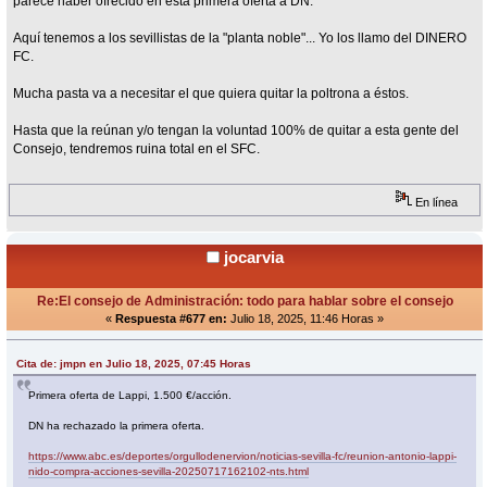
parece haber ofrecido en esta primera oferta a DN.
Aquí tenemos a los sevillistas de la "planta noble"... Yo los llamo del DINERO
FC.
Mucha pasta va a necesitar el que quiera quitar la poltrona a éstos.
Hasta que la reúnan y/o tengan la voluntad 100% de quitar a esta gente del
Consejo, tendremos ruina total en el SFC.
En línea
jocarvia
Re:El consejo de Administración: todo para hablar sobre el consejo
«
Respuesta #677 en:
Julio 18, 2025, 11:46 Horas »
Cita de: jmpn en Julio 18, 2025, 07:45 Horas
Primera oferta de Lappi, 1.500 €/acción.
DN ha rechazado la primera oferta.
https://www.abc.es/deportes/orgullodenervion/noticias-sevilla-fc/reunion-antonio-lappi-
nido-compra-acciones-sevilla-20250717162102-nts.html