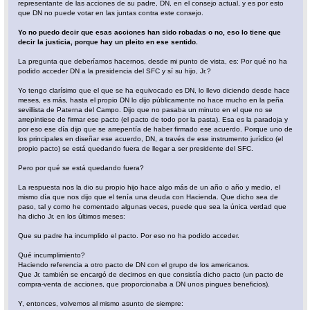
representante de las acciones de su padre, DN, en el consejo actual, y es por esto
que DN no puede votar en las juntas contra este consejo.
Yo no puedo decir que esas acciones han sido robadas o no, eso lo tiene que
decir la justicia, porque hay un pleito en ese sentido.
La pregunta que deberíamos hacernos, desde mi punto de vista, es: Por qué no ha
podido acceder DN a la presidencia del SFC y sí su hijo, Jr.?
Yo tengo clarísimo que el que se ha equivocado es DN, lo llevo diciendo desde hace
meses, es más, hasta el propio DN lo dijo públicamente no hace mucho en la peña
sevillista de Paterna del Campo. Dijo que no pasaba un minuto en el que no se
arrepintiese de firmar ese pacto (el pacto de todo por la pasta). Esa es la paradoja y
por eso ese día dijo que se arrepentía de haber firmado ese acuerdo. Porque uno de
los principales en diseñar ese acuerdo, DN, a través de ese instrumento jurídico (el
propio pacto) se está quedando fuera de llegar a ser presidente del SFC.
Pero por qué se está quedando fuera?
La respuesta nos la dio su propio hijo hace algo más de un año o año y medio, el
mismo día que nos dijo que el tenía una deuda con Hacienda. Que dicho sea de
paso, tal y como he comentado algunas veces, puede que sea la única verdad que
ha dicho Jr. en los últimos meses:
Que su padre ha incumplido el pacto. Por eso no ha podido acceder.
Qué incumplimiento?
Haciendo referencia a otro pacto de DN con el grupo de los americanos.
Que Jr. también se encargó de decirnos en que consistía dicho pacto (un pacto de
compra-venta de acciones, que proporcionaba a DN unos pingues beneficios).
Y, entonces, volvemos al mismo asunto de siempre: