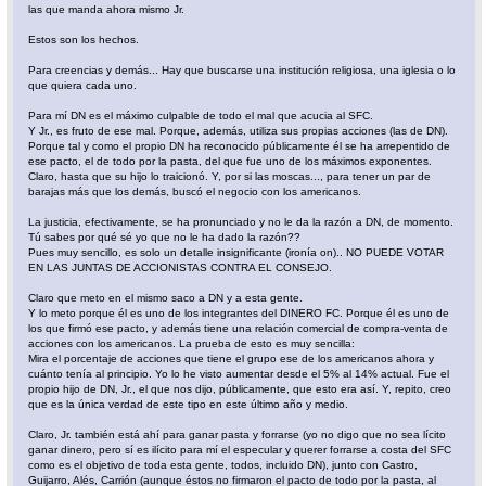
las que manda ahora mismo Jr.
Estos son los hechos.
Para creencias y demás... Hay que buscarse una institución religiosa, una iglesia o lo
que quiera cada uno.
Para mí DN es el máximo culpable de todo el mal que acucia al SFC.
Y Jr., es fruto de ese mal. Porque, además, utiliza sus propias acciones (las de DN).
Porque tal y como el propio DN ha reconocido públicamente él se ha arrepentido de
ese pacto, el de todo por la pasta, del que fue uno de los máximos exponentes.
Claro, hasta que su hijo lo traicionó. Y, por si las moscas..., para tener un par de
barajas más que los demás, buscó el negocio con los americanos.
La justicia, efectivamente, se ha pronunciado y no le da la razón a DN, de momento.
Tú sabes por qué sé yo que no le ha dado la razón??
Pues muy sencillo, es solo un detalle insignificante (ironía on).. NO PUEDE VOTAR
EN LAS JUNTAS DE ACCIONISTAS CONTRA EL CONSEJO.
Claro que meto en el mismo saco a DN y a esta gente.
Y lo meto porque él es uno de los integrantes del DINERO FC. Porque él es uno de
los que firmó ese pacto, y además tiene una relación comercial de compra-venta de
acciones con los americanos. La prueba de esto es muy sencilla:
Mira el porcentaje de acciones que tiene el grupo ese de los americanos ahora y
cuánto tenía al principio. Yo lo he visto aumentar desde el 5% al 14% actual. Fue el
propio hijo de DN, Jr., el que nos dijo, públicamente, que esto era así. Y, repito, creo
que es la única verdad de este tipo en este último año y medio.
Claro, Jr. también está ahí para ganar pasta y forrarse (yo no digo que no sea lícito
ganar dinero, pero sí es ilícito para mí el especular y querer forrarse a costa del SFC
como es el objetivo de toda esta gente, todos, incluido DN), junto con Castro,
Guijarro, Alés, Carrión (aunque éstos no firmaron el pacto de todo por la pasta, al