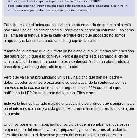
A esta gente lo único que le importa es forrarse a costa del SFC.
Pero igual que han hecho muchos miles de sevillistas. Claro, cada uno a su nivel y
en función a la propiedad que cada uno tenía, obviamente.
Pues debes ser el único que todavía no se ha enterado de que el niñito está
haciendo uso de las acciones de su propietario, contra su voluntad. Eso como
se llama en el lenguaje de la calle? Porque creo que abogado no somos
ninguno, y estamos hablando en el lenguaje de la calle.
Y también te informo que la justicia ya ha dicho que si, que esas acciones son
del padre con lo que eso conlleva. Pero esta gente está estirando el chicle
con la excusa de que han recurrido esa sentencia. Y estarán alargandolo a
base de argucias legales todo lo que puedan.
Pero que ya se ha pronunciado un juez y ha dicho que son del padre y
debería poder votar, pero esta gente se está pasando la sentencia por los
huevos con la excusa del recurso. Luego que si el 25% que había que
notificar a la LFP. Ya no tiraban del recurso. Ellos verán..
Esto ya lo hemos hablado más de una vez y me sorprende que siempre metes
en el mismo saco a dn y a esta gente. Me parece increíble pero lo respeto, por
supuesto.
Uno, nos pone en el mapa, gana unos títulos que ni soñábamos, dos veces
mejor equipo del mundo, varios equipazos.., y los otros, pues ahí estamos,
tres años rozando el descenso y cerca del concurso de acreedores. Lo