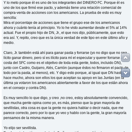
Y lo meto porque él es uno de los integrantes del DINERO FC. Porque él es
uno de los que firmó ese pacto, y además tiene una relación comercial de
compra-venta de acciones con los americanos. La prueba de esto es muy
sencilla:
Mira el porcentaje de acciones que tiene el grupo ese de los americanos
ahora y cuánto tenía al principio. Yo lo he visto aumentar desde el 5% al 14%
actual. Fue el propio hijo de DN, Jr., el que nos dijo, públicamente, que esto
era así. Y, repito, creo que es la única verdad de este tipo en este último año y
medio.
Claro, Jr. también está ahí para ganar pasta y forrarse (yo no digo que no sea
lícito ganar dinero, pero sí es ilícito para mí el especular y querer forrarse a
costa del SFC como es el objetivo de toda esta gente, todos, incluido DN),
junto con Castro, Guijarro, Alés, Carrión (aunque éstos no firmaron el pacto de
todo por la pasta, al menos), etc. Y digo esto porque, al igual que DN hasta no
hace mucho, ahora son ellos los que aceptan su apoyo en las Juntas (en la
última ya votaron los americanos abiertamente a favor de los que están ahora
en el consejo y contra DN).
Es muy sencillo lo que digo, y creo ,no creo, estoy absolutamente convencido,
que mucha gente opina como yo, es más, pienso que la gran mayoría de
sevillistas, otra cosa es que la gente no quiera hablar o decir nada, que me
parece correcto, pero por lo que yo veo y hablo con la gente, la gran mayoría
pensamos de la misma manera.
Yo elijo ser sevillista.