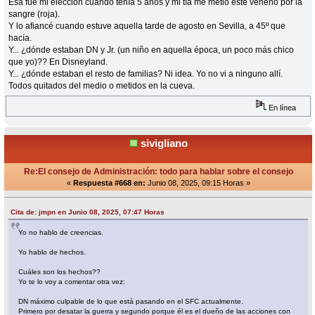
Esa fue mi elección cuando tenía 5 años y mi tía me metió este veneno por la
sangre (roja).
Y lo afiancé cuando estuve aquella tarde de agosto en Sevilla, a 45º que
hacía.
Y... ¿dónde estaban DN y Jr. (un niño en aquella época, un poco más chico
que yo)?? En Disneyland.
Y... ¿dónde estaban el resto de familias? Ni idea. Yo no vi a ninguno allí.
Todos quitados del medio o metidos en la cueva.
En línea
sivigliano
Re:El consejo de Administración: todo para hablar sobre el consejo
«
Respuesta #668 en:
Junio 08, 2025, 09:15 Horas »
Cita de: jmpn en Junio 08, 2025, 07:47 Horas
Yo no hablo de creencias.
Yo hablo de hechos.
Cuáles son los hechos??
Yo te lo voy a comentar otra vez:
DN máximo culpable de lo que está pasando en el SFC actualmente.
Primero por desatar la guerra y segundo porque él es el dueño de las acciones con