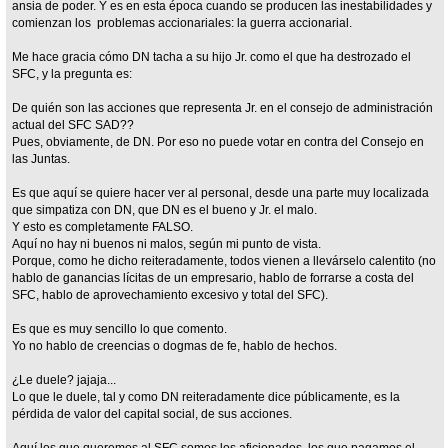
ansia de poder. Y es en esta época cuando se producen las inestabilidades y
comienzan los problemas accionariales: la guerra accionarial.
Me hace gracia cómo DN tacha a su hijo Jr. como el que ha destrozado el
SFC, y la pregunta es:
De quién son las acciones que representa Jr. en el consejo de administración
actual del SFC SAD??
Pues, obviamente, de DN. Por eso no puede votar en contra del Consejo en
las Juntas.
Es que aquí se quiere hacer ver al personal, desde una parte muy localizada
que simpatiza con DN, que DN es el bueno y Jr. el malo.
Y esto es completamente FALSO.
Aquí no hay ni buenos ni malos, según mi punto de vista.
Porque, como he dicho reiteradamente, todos vienen a llevárselo calentito (no
hablo de ganancias lícitas de un empresario, hablo de forrarse a costa del
SFC, hablo de aprovechamiento excesivo y total del SFC).
Es que es muy sencillo lo que comento.
Yo no hablo de creencias o dogmas de fe, hablo de hechos.
¿Le duele? jajaja...
Lo que le duele, tal y como DN reiteradamente dice públicamente, es la
pérdida de valor del capital social, de sus acciones.