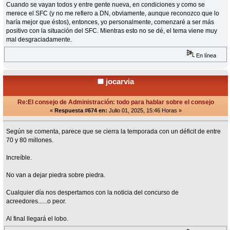
Cuando se vayan todos y entre gente nueva, en condiciones y como se
merece el SFC (y no me refiero a DN, obviamente, aunque reconozco que lo
haría mejor que éstos), entonces, yo personalmente, comenzaré a ser más
positivo con la situación del SFC. Mientras esto no se dé, el tema viene muy
mal desgraciadamente.
En línea
jocarvia
Re:El consejo de Administración: todo para hablar sobre el consejo
«
Respuesta #674 en:
Julio 01, 2025, 15:46 Horas »
Según se comenta, parece que se cierra la temporada con un déficit de entre
70 y 80 millones.
Increíble.
No van a dejar piedra sobre piedra.
Cualquier día nos despertamos con la noticia del concurso de
acreedores......o peor.
Al final llegará el lobo.