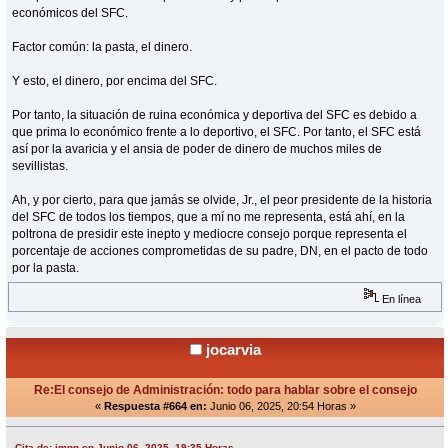
económicos del SFC.
Factor común: la pasta, el dinero.
Y esto, el dinero, por encima del SFC.
Por tanto, la situación de ruina económica y deportiva del SFC es debido a
que prima lo económico frente a lo deportivo, el SFC. Por tanto, el SFC está
así por la avaricia y el ansia de poder de dinero de muchos miles de
sevillistas.
Ah, y por cierto, para que jamás se olvide, Jr., el peor presidente de la historia
del SFC de todos los tiempos, que a mí no me representa, está ahí, en la
poltrona de presidir este inepto y mediocre consejo porque representa el
porcentaje de acciones comprometidas de su padre, DN, en el pacto de todo
por la pasta.
En línea
jocarvia
Re:El consejo de Administración: todo para hablar sobre el consejo
«
Respuesta #664 en:
Junio 06, 2025, 20:54 Horas »
Cita de: jmpn en Junio 06, 2025, 19:35 Horas