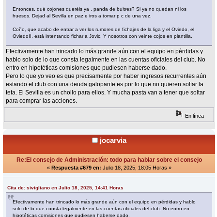
Entonces, qué cojones queréis ya , panda de buitres? Si ya no quedan ni los
huesos. Dejad al Sevilla en paz e iros a tomar p c de una vez.
Coño, que acabo de entrar a ver los rumores de fichajes de la liga y el Oviedo, el
Oviedo!!, está intentando fichar a Jovic. Y nosotros con veinte cojos en plantilla.
Efectivamente han trincado lo más grande aún con el equipo en pérdidas y
hablo solo de lo que consta legalmente en las cuentas oficiales del club. No
entro en hipotéticas comisiones que pudiesen haberse dado.
Pero lo que yo veo es que precisamente por haber ingresos recurrentes aún
estando el club con una deuda galopante es por lo que no quieren soltar la
teta. El Sevilla es un chollo para ellos. Y mucha pasta van a tener que soltar
para comprar las acciones.
En línea
jocarvia
Re:El consejo de Administración: todo para hablar sobre el consejo
«
Respuesta #679 en:
Julio 18, 2025, 18:05 Horas »
Cita de: sivigliano en Julio 18, 2025, 14:41 Horas
Efectivamente han trincado lo más grande aún con el equipo en pérdidas y hablo
solo de lo que consta legalmente en las cuentas oficiales del club. No entro en
hipotéticas comisiones que pudiesen haberse dado.