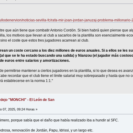
ullodenervion/noticias-sevilla-fc/rafa-mir-joan-jordan-januzaj-problema-millonari
tre que aún tiene que combatir Antonio Cordón. Si bien habrá quien piense que a
illa, los motivos que llevan al club a sacarlos de la plantilla son esencialmente e
sino el coste que estos tres jugadores acarrean al club.
rean un coste cercano a los diez millones de euros anuales. Si a ellos se les 
 que se le ha estado buscando una salida) y Nianzou (el jugador más costoso de 
 de euros entre salarios y amortizaciones.
de permitirse mantener a ciertos jugadores en la plantilla, si lo que desea es avan
be recordar que el club tiene el límite salarial muy sobrepasado y hasta que no c
rá establecerse en la norma 1:1."
dejo "MONCHI" - El León de San
io 07, 2025, 09:24 Horas »
imero, porque sabía que el daño que había realizado iba a hundir al SFC.
drosa, renovación de Jordán, Papu, Idrissi, y un largo etc.