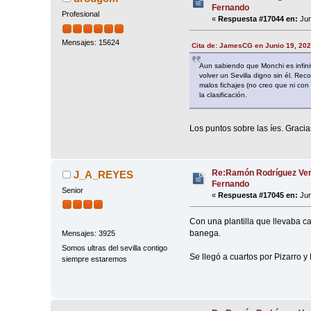
Fernando
Profesional
«
Respuesta #17044 en:
Jun
Mensajes: 15624
Cita de: JamesCG en Junio 19, 202
Aun sabiendo que Monchi es infini
volver un Sevilla digno sin él. R
malos fichajes (no creo que ni co
la clasificación.
Los puntos sobre las íes. Graci
Re:Ramón Rodríguez Ver
J_A_REYES
Fernando
Senior
«
Respuesta #17045 en:
Jun
Con una plantilla que llevaba ca
banega.
Mensajes: 3925
Somos ultras del sevilla contigo
Se llegó a cuartos por Pizarro y 
siempre estaremos