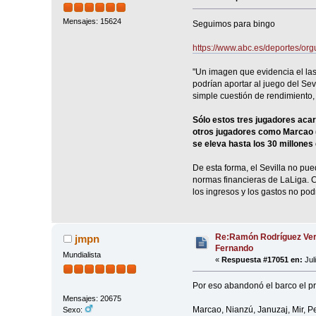
Mensajes: 15624
Seguimos para bingo
https://www.abc.es/deportes/org
"Un imagen que evidencia el las
podrían aportar al juego del Sev
simple cuestión de rendimiento, 
Sólo estos tres jugadores acar
otros jugadores como Marcao (al
se eleva hasta los 30 millones
De esta forma, el Sevilla no pue
normas financieras de LaLiga. Ca
los ingresos y los gastos no pod
Re:Ramón Rodríguez Ver
jmpn
Fernando
Mundialista
«
Respuesta #17051 en:
Jul
Por eso abandonó el barco el pr
Mensajes: 20675
Marcao, Nianzú, Januzaj, Mir, Pe
Sexo: