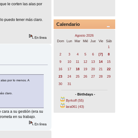
ue le corten las alas por
 lo puedo tener más claro.
Calendario
Agosto 2026
En línea
Dom
Lun
Mar
Mié
Jue
Vie
Sáb
1
2
3
4
5
6
[7]
8
9
10
11
12
13
14
15
16
17
18
19
20
21
22
23
24
25
26
27
28
29
 alas por lo menos. A
30
31
ás claro.
- Birthdays -
Byrkoff (55)
lara061 (43)
 cara a su gestión (era su
trometa en su trabajo.
En línea