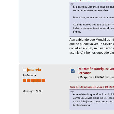
Si estuviera Monchi, lo más proba
sería perfectamente asumible.
Pero claro, en manos de esta mant
Cuando hemos pegado el bajón? Ca
balance siempre termina siendo muy
títulos.
Aun sabiendo que Monchi es infi
que no puede volver un Sevilla
con él en el club, se han hecho
asumible) y hemos quedado algún
Re:Ramón Rodríguez Ver
jocarvia
Fernando
Profesional
«
Respuesta #17042 en:
Jun
Cita de: JamesCG en Junio 19, 202
Mensajes: 9638
Aun sabiendo que Monchi es infini
volver un Sevilla digno sin él. R
malos fichajes (no creo que ni co
la clasificación.