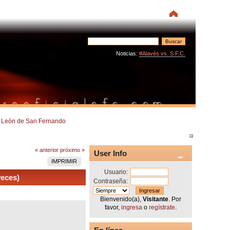
Noticias:
#Alavés vs. S.F.C.
 León de San Fernando
« anterior
próximo »
User Info
IMPRIMIR
Usuario:
eces)
Contraseña:
Bienvenido(a),
Visitante
. Por
favor,
ingresa
o
regístrate
.