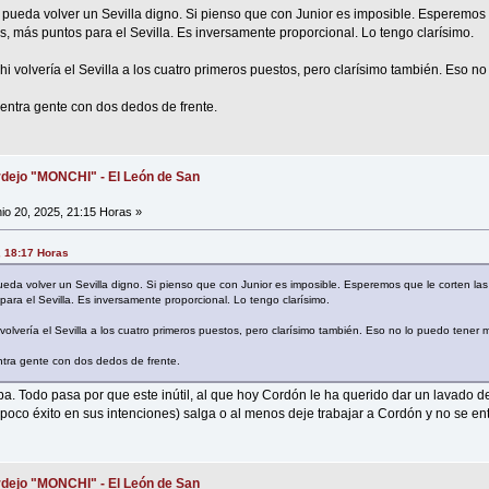
pueda volver un Sevilla digno. Si pienso que con Junior es imposible. Esperemos q
 más puntos para el Sevilla. Es inversamente proporcional. Lo tengo clarísimo.
 volvería el Sevilla a los cuatro primeros puestos, pero clarísimo también. Eso no
y entra gente con dos dedos de frente.
dejo "MONCHI" - El León de San
io 20, 2025, 21:15 Horas »
, 18:17 Horas
da volver un Sevilla digno. Si pienso que con Junior es imposible. Esperemos que le corten las
ra el Sevilla. Es inversamente proporcional. Lo tengo clarísimo.
lvería el Sevilla a los cuatro primeros puestos, pero clarísimo también. Eso no lo puedo tener m
entra gente con dos dedos de frente.
a. Todo pasa por que este inútil, al que hoy Cordón le ha querido dar un lavado de
poco éxito en sus intenciones) salga o al menos deje trabajar a Cordón y no se en
dejo "MONCHI" - El León de San