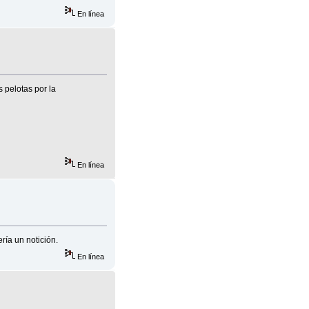
En línea
 pelotas por la
En línea
ría un notición.
En línea