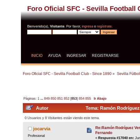
Foro Oficial SFC - Sevilla Football
Bienvenido(a),
Visitante
. Por favor,
ingresa
o
regístrate
.
INICIO
AYUDA
INGRESAR
REGISTRARSE
Foro Oficial SFC - Sevilla Football Club - Since 1890
»
Sevilla Fútbo
Páginas:
1
...
849
850
851
852
[
853
]
854
855
Ir Abajo
Autor
Tema: Ramón Rodríguez V
0 Usuarios y 8 Visitantes están viendo este tema.
Re:Ramón Rodríguez Ver
jocarvia
Fernando
Profesional
«
Respuesta #17040 en:
Jun