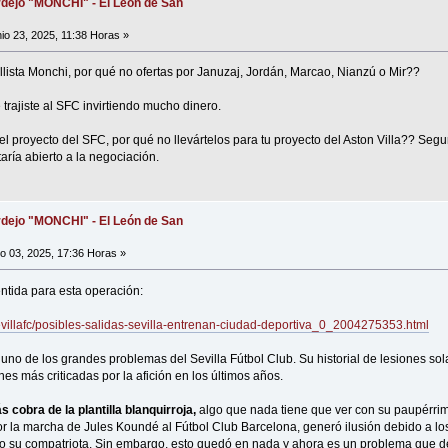
dejo "MONCHI" - El León de San
io 23, 2025, 11:38 Horas »
lista Monchi, por qué no ofertas por Januzaj, Jordán, Marcao, Nianzú o Mir??
trajiste al SFC invirtiendo mucho dinero.
 el proyecto del SFC, por qué no llevártelos para tu proyecto del Aston Villa?? Segu
staría abierto a la negociación.
dejo "MONCHI" - El León de San
io 03, 2025, 17:36 Horas »
ntida para esta operación:
sevillafc/posibles-salidas-sevilla-entrenan-ciudad-deportiva_0_2004275353.html
s uno de los grandes problemas del Sevilla Fútbol Club. Su historial de lesiones s
nes más criticadas por la afición en los últimos años.
s cobra de la plantilla blanquirroja,
algo que nada tiene que ver con su paupérrim
r la marcha de Jules Koundé al Fútbol Club Barcelona, generó ilusión debido a lo
 su compatriota. Sin embargo, esto quedó en nada y ahora es un problema que d