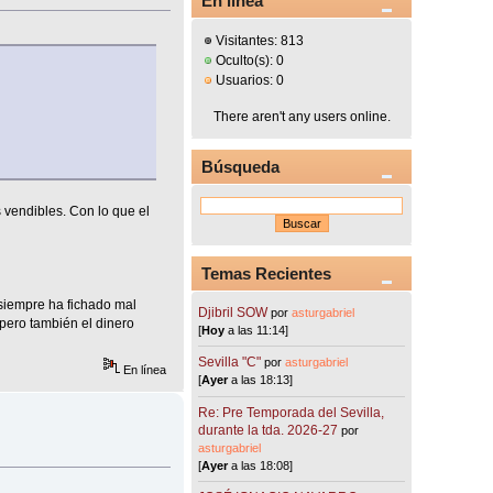
En línea
Visitantes: 813
Oculto(s): 0
Usuarios: 0
There aren't any users online.
Búsqueda
vendibles. Con lo que el
Temas Recientes
iempre ha fichado mal
Djibril SOW
por
asturgabriel
 pero también el dinero
[
Hoy
a las 11:14]
Sevilla "C"
por
asturgabriel
En línea
[
Ayer
a las 18:13]
Re: Pre Temporada del Sevilla,
durante la tda. 2026-27
por
asturgabriel
[
Ayer
a las 18:08]