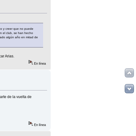
co y creer que no puede
n el club, se han hecho
dado algún año en mitad de
ar Arias.
En línea
arte de la vuelta de
En línea