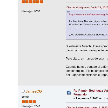
Cita de: drodgom en Junio 19, 202
Mensajes: 9638
https://www.abc.es/deportes/orgul
La 'hipoteca' Nianzou sigue subie
El Sevilla FC asume que no puede 
-----------------
¿NO QUERRÍA UNA CESIÓN EL A
Si estuviera Monchi, lo más pr
gasto de nianzou sería perfect
Pero claro, en manos de esta ma
Cuando hemos pegado el bajón?
con dinero, pero el balance sie
por jugar competiciones europeas
Re:Ramón Rodríguez Ver
JamesCG
Fernando
Senior
«
Respuesta #17041 en:
Jun
Mensajes: 2045
Cita de: jocarvia en Junio 19, 2025