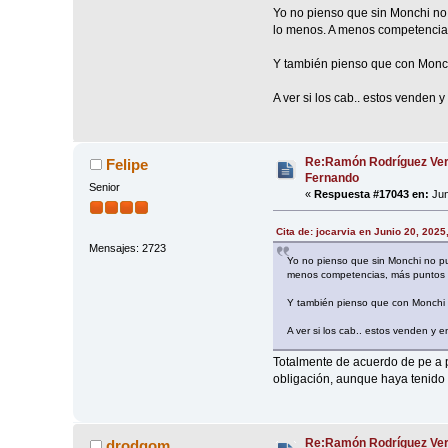
Yo no pienso que sin Monchi no 
lo menos. A menos competencias,
Y también pienso que con Monchi
A ver si los cab.. estos venden 
Re:Ramón Rodríguez Ver
Felipe
Fernando
Senior
«
Respuesta #17043 en:
Jun
Cita de: jocarvia en Junio 20, 2025
Mensajes: 2723
Yo no pienso que sin Monchi no pue
menos competencias, más puntos pa
Y también pienso que con Monchi vo
A ver si los cab.. estos venden y 
Totalmente de acuerdo de pe a p
obligación, aunque haya tenido 
Re:Ramón Rodríguez Ver
drodgom