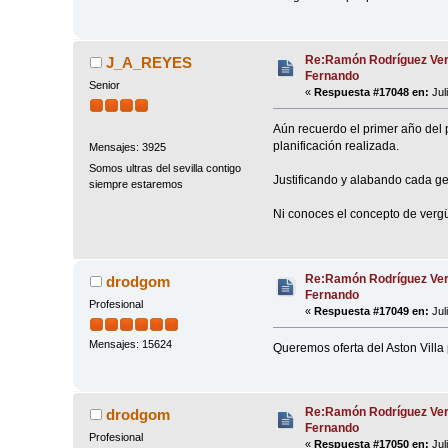
Re:Ramón Rodríguez Ver
J_A_REYES
Fernando
Senior
«
Respuesta #17048 en:
Jul
Aún recuerdo el primer año del 
planificación realizada.
Mensajes: 3925
Somos ultras del sevilla contigo
Justificando y alabando cada ge
siempre estaremos
Ni conoces el concepto de verg
Re:Ramón Rodríguez Ver
drodgom
Fernando
Profesional
«
Respuesta #17049 en:
Jul
Mensajes: 15624
Queremos oferta del Aston Villa 
Re:Ramón Rodríguez Ver
drodgom
Fernando
Profesional
«
Respuesta #17050 en:
Jul