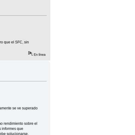
ro que el SFC, sin
En línea
olamente se ve superado
o rendimiento sobre el
s informes que
ebe solucionarse.