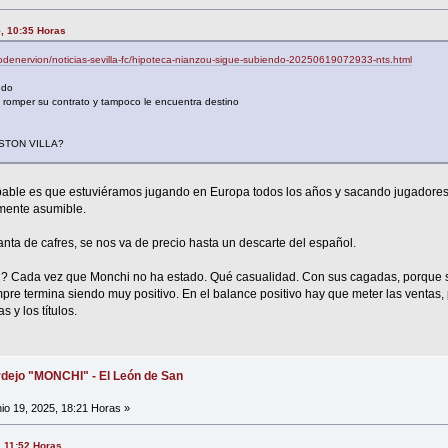
5, 10:35 Horas
lodenervion/noticias-sevilla-fc/hipoteca-nianzou-sigue-subiendo-20250619072933-nts.html
ndo
romper su contrato y tampoco le encuentra destino
STON VILLA?
obable es que estuviéramos jugando en Europa todos los años y sacando jugadores 
amente asumible.
nta de cafres, se nos va de precio hasta un descarte del español.
 Cada vez que Monchi no ha estado. Qué casualidad. Con sus cagadas, porque s
mpre termina siendo muy positivo. En el balance positivo hay que meter las ventas,
 y los títulos.
dejo "MONCHI" - El León de San
io 19, 2025, 18:21 Horas »
, 11:52 Horas