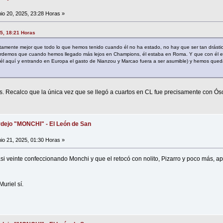
io 20, 2025, 23:28 Horas »
5, 18:21 Horas
tamente mejor que todo lo que hemos tenido cuando él no ha estado, no hay que ser tan drásti
ecordemos que cuando hemos llegado más lejos en Champions, él estaba en Roma. Y que con él e
n él aquí y entrando en Europa el gasto de Nianzou y Marcao fuera a ser asumible) y hemos que
as. Recalco que la única vez que se llegó a cuartos en CL fue precisamente con Ósc
dejo "MONCHI" - El León de San
io 21, 2025, 01:30 Horas »
si veinte confeccionando Monchi y que el retocó con nolito, Pizarro y poco más, ap
Muriel sí.