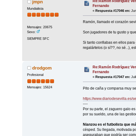
Re:Ramón Rodríguez Ver
jmpn
Fernando
Mundialista
«
Respuesta #17046 en:
Jun
Ramón, llamado el corazón sevil
Mensajes: 20675
Son jugadores de tu gusto y que 
Sexo:
SIEMPRE SFC
Si tanto confiabas en ellos para
regalártelos (o sí??, no sé...), e
Re:Ramón Rodríguez Ver
drodgom
Fernando
Profesional
«
Respuesta #17047 en:
Jul
Mensajes: 15624
Pito de caña y comparsa muy se
https://www.diariodesevilla.es/
----
Por su parte, el zaguero galo e
por su sueldo, una de las gestio
Nianzou es el futbolista que má
césped. Su llegada, motivada po
aseguraban que podría ser como