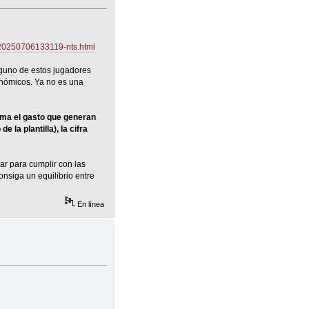
o-20250706133119-nts.html
lguno de estos jugadores
conómicos. Ya no es una
suma el gasto que generan
la plantilla), la cifra
zar para cumplir con las
onsiga un equilibrio entre
En línea