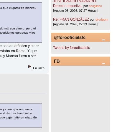
JOSÉ IGNACIO NAVARRO.
Director deportivo.
por
sivigliano
lo que el gasto de nianzou
[Agosto 05, 2026, 07:27 Horas]
Re: FRAN GONZÁLEZ
por
drodgom
[Agosto 04, 2026, 22:33 Horas]
o mal con dinero, pero el
mpeticiones europeas y los
@forooficialsfc
ser tan drástico y creer
Tweets by forooficialsfc
 estaba en Roma. Y que
ou y Marcao fuera a ser
FB
En línea
co y creer que no puede
n el club, se han hecho
dado algún año en mitad de