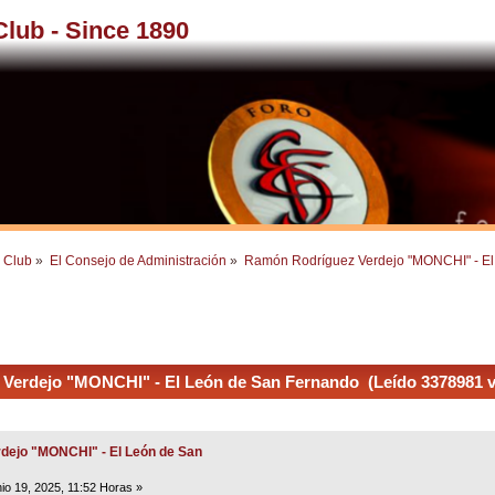
 Club - Since 1890
l Club
»
El Consejo de Administración
»
Ramón Rodríguez Verdejo "MONCHI" - El
erdejo "MONCHI" - El León de San Fernando (Leído 3378981 v
dejo "MONCHI" - El León de San
io 19, 2025, 11:52 Horas »