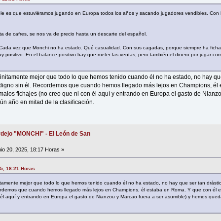
ble es que estuviéramos jugando en Europa todos los años y sacando jugadores vendibles. Con 
a de cafres, se nos va de precio hasta un descarte del español.
da vez que Monchi no ha estado. Qué casualidad. Con sus cagadas, porque siempre ha fichad
 positivo. En el balance positivo hay que meter las ventas, pero también el dinero por jugar co
nitamente mejor que todo lo que hemos tenido cuando él no ha estado, no hay que 
 digno sin él. Recordemos que cuando hemos llegado más lejos en Champions, él
 malos fichajes (no creo que ni con él aquí y entrando en Europa el gasto de Nianz
 año en mitad de la clasificación.
dejo "MONCHI" - El León de San
io 20, 2025, 18:17 Horas »
5, 18:21 Horas
tamente mejor que todo lo que hemos tenido cuando él no ha estado, no hay que ser tan drásti
ecordemos que cuando hemos llegado más lejos en Champions, él estaba en Roma. Y que con él e
n él aquí y entrando en Europa el gasto de Nianzou y Marcao fuera a ser asumible) y hemos que