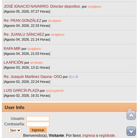
JOSÉ IGNACIO NAVARRO. Director deportivo.
por
sivigliano
[Agosto 05, 2026, 07:27 Horas]
Re: FRAN GONZÁLEZ
por
drodgom
[Agosto 04, 2026, 22:33 Horas]
Re: JUANLU SÁNCHEZ
por
sivigliano
[Agosto 04, 2026, 21:14 Horas]
RAFA MIR
por
sivigliano
[Agosto 04, 2026, 21:03 Horas]
LA AFICIÓN
por
arrebato
[Agosto 03, 2026, 13:11 Horas]
Re: Joaquín Martínez Gauna- OSO
por
Si o Si
[Agosto 02, 2026, 22:24 Horas]
LUIS GARCÍA PLAZA
por
asturgabriel
[Agosto 02, 2026, 16:31 Horas]
User Info
Usuario:
Contraseña:
Bienvenido(a),
Visitante
. Por favor,
ingresa
o
regístrate
.