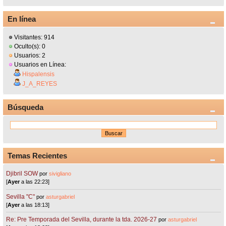
En línea
Visitantes: 914
Oculto(s): 0
Usuarios: 2
Usuarios en Línea:
Hispalensis
J_A_REYES
Búsqueda
Temas Recientes
Djibril SOW
por
sivigliano
[
Ayer
a las 22:23]
Sevilla "C"
por
asturgabriel
[
Ayer
a las 18:13]
Re: Pre Temporada del Sevilla, durante la tda. 2026-27
por
asturgabriel