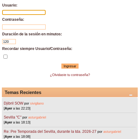
Usuario:
Contraseña:
Duración de la sesión en minutos:
Recordar siempre Usuario/Contraseña:
¿Olvidaste tu contraseña?
Temas Recientes
Djibril SOW
por
sivigliano
[
Ayer
a las 22:23]
Sevilla "C"
por
asturgabriel
[
Ayer
a las 18:13]
Re: Pre Temporada del Sevilla, durante la tda. 2026-27
por
asturgabriel
[
Ayer
a las 18:08]