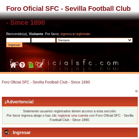
Foro Oficial SFC - Sevilla Football Club
- Since 1890
Bienvenido(a),
Visitante
. Por favor,
ingresa
o
regístrate
.
Foro Oficial SFC - Sevilla Football Club - Since 1890
¡Advertencia!
Solamente usuarios registrados tienen acceso a esta sección.
Por favor ingresa abajo o haz clic
registrar una cuenta
con Foro Oficial SFC - Sevilla
Football Club - Since 1890.
Ingresar