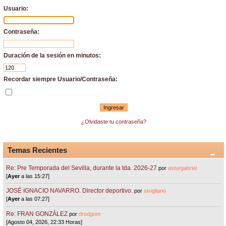
Usuario:
Contraseña:
Duración de la sesión en minutos:
Recordar siempre Usuario/Contraseña:
¿Olvidaste tu contraseña?
Temas Recientes
Re: Pre Temporada del Sevilla, durante la tda. 2026-27
por
asturgabriel
[
Ayer
a las 15:27]
JOSÉ IGNACIO NAVARRO. Director deportivo.
por
sivigliano
[
Ayer
a las 07:27]
Re: FRAN GONZÁLEZ
por
drodgom
[Agosto 04, 2026, 22:33 Horas]