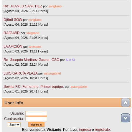
Re: JUANLU SÁNCHEZ
por
sivigliano
[Agosto 04, 2026, 21:14 Horas]
Djibril SOW
por
sivigliano
[Agosto 04, 2026, 21:12 Horas]
RAFA MIR
por
sivigliano
[Agosto 04, 2026, 21:03 Horas]
LA AFICIÓN
por
arrebato
[Agosto 03, 2026, 13:11 Horas]
Re: Joaquín Martínez Gauna- OSO
por
Si o Si
[Agosto 02, 2026, 22:24 Horas]
LUIS GARCÍA PLAZA
por
asturgabriel
[Agosto 02, 2026, 16:31 Horas]
Sevilla F.C. Femenino. Primer equipo.
por
asturgabriel
[Agosto 01, 2026, 20:41 Horas]
User Info
Usuario:
Contraseña:
Bienvenido(a),
Visitante
. Por favor,
ingresa
o
regístrate
.