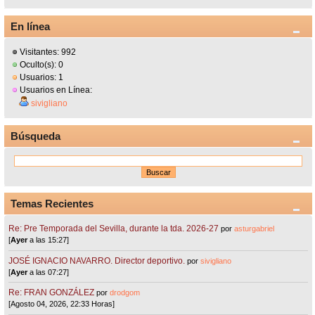
En línea
Visitantes: 992
Oculto(s): 0
Usuarios: 1
Usuarios en Línea:
sivigliano
Búsqueda
Temas Recientes
Re: Pre Temporada del Sevilla, durante la tda. 2026-27
por
asturgabriel
[
Ayer
a las 15:27]
JOSÉ IGNACIO NAVARRO. Director deportivo.
por
sivigliano
[
Ayer
a las 07:27]
Re: FRAN GONZÁLEZ
por
drodgom
[Agosto 04, 2026, 22:33 Horas]