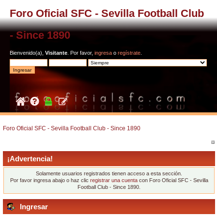
Foro Oficial SFC - Sevilla Football Club
- Since 1890
Bienvenido(a),
Visitante
. Por favor,
ingresa
o
regístrate
.
Foro Oficial SFC - Sevilla Football Club - Since 1890
¡Advertencia!
Solamente usuarios registrados tienen acceso a esta sección.
Por favor ingresa abajo o haz clic
registrar una cuenta
con Foro Oficial SFC - Sevilla
Football Club - Since 1890.
Ingresar