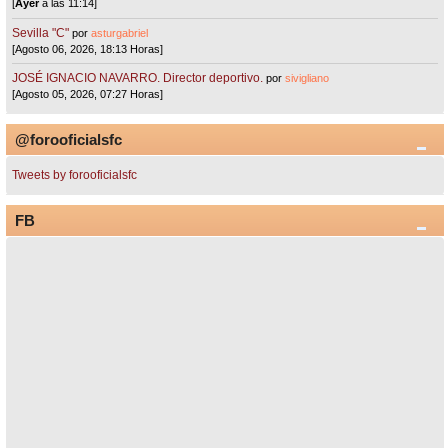
[
Ayer
a las 11:14]
Sevilla "C"
por
asturgabriel
[Agosto 06, 2026, 18:13 Horas]
JOSÉ IGNACIO NAVARRO. Director deportivo.
por
sivigliano
[Agosto 05, 2026, 07:27 Horas]
@forooficialsfc
Tweets by forooficialsfc
FB