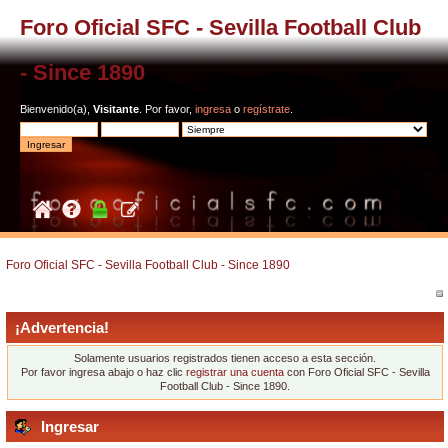
Foro Oficial SFC - Sevilla Football Club
- Since 1890
Bienvenido(a),
Visitante
. Por favor,
ingresa
o
regístrate
.
Foro Oficial SFC - Sevilla Football Club - Since 1890
¡Advertencia!
Solamente usuarios registrados tienen acceso a esta sección.
Por favor ingresa abajo o haz clic
registrar una cuenta
con Foro Oficial SFC - Sevilla
Football Club - Since 1890.
Ingresar