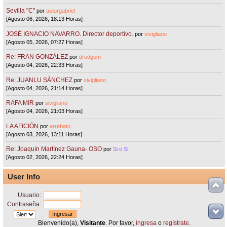
Sevilla "C"
por
asturgabriel
[Agosto 06, 2026, 18:13 Horas]
JOSÉ IGNACIO NAVARRO. Director deportivo.
por
sivigliano
[Agosto 05, 2026, 07:27 Horas]
Re: FRAN GONZÁLEZ
por
drodgom
[Agosto 04, 2026, 22:33 Horas]
Re: JUANLU SÁNCHEZ
por
sivigliano
[Agosto 04, 2026, 21:14 Horas]
RAFA MIR
por
sivigliano
[Agosto 04, 2026, 21:03 Horas]
LA AFICIÓN
por
arrebato
[Agosto 03, 2026, 13:11 Horas]
Re: Joaquín Martínez Gauna- OSO
por
Si o Si
[Agosto 02, 2026, 22:24 Horas]
User Info
Usuario:
Contraseña:
Bienvenido(a),
Visitante
. Por favor,
ingresa
o
regístrate
.