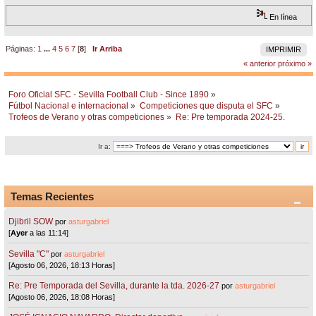
En línea
Páginas:
1
...
4
5
6
7
[
8
]
Ir Arriba
IMPRIMIR
« anterior
próximo »
Foro Oficial SFC - Sevilla Football Club - Since 1890
»
Fútbol Nacional e internacional
»
Competiciones que disputa el SFC
»
Trofeos de Verano y otras competiciones
»
Re: Pre temporada 2024-25.
Ir a:
Temas Recientes
Djibril SOW
por
asturgabriel
[
Ayer
a las 11:14]
Sevilla "C"
por
asturgabriel
[Agosto 06, 2026, 18:13 Horas]
Re: Pre Temporada del Sevilla, durante la tda. 2026-27
por
asturgabriel
[Agosto 06, 2026, 18:08 Horas]