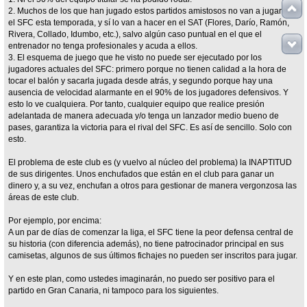
2. Muchos de los que han jugado estos partidos amistosos no van a jugar en
el SFC esta temporada, y sí lo van a hacer en el SAT (Flores, Darío, Ramón,
Rivera, Collado, Idumbo, etc.), salvo algún caso puntual en el que el
entrenador no tenga profesionales y acuda a ellos.
3. El esquema de juego que he visto no puede ser ejecutado por los
jugadores actuales del SFC: primero porque no tienen calidad a la hora de
tocar el balón y sacarla jugada desde atrás, y segundo porque hay una
ausencia de velocidad alarmante en el 90% de los jugadores defensivos. Y
esto lo ve cualquiera. Por tanto, cualquier equipo que realice presión
adelantada de manera adecuada y/o tenga un lanzador medio bueno de
pases, garantiza la victoria para el rival del SFC. Es así de sencillo. Solo con
esto.
El problema de este club es (y vuelvo al núcleo del problema) la INAPTITUD
de sus dirigentes. Unos enchufados que están en el club para ganar un
dinero y, a su vez, enchufan a otros para gestionar de manera vergonzosa las
áreas de este club.
Por ejemplo, por encima:
A un par de días de comenzar la liga, el SFC tiene la peor defensa central de
su historia (con diferencia además), no tiene patrocinador principal en sus
camisetas, algunos de sus últimos fichajes no pueden ser inscritos para jugar.
Y en este plan, como ustedes imaginarán, no puedo ser positivo para el
partido en Gran Canaria, ni tampoco para los siguientes.