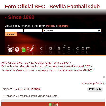
Foro Oficial SFC - Sevilla Football Club
- Since 1890
Bienvenido(a),
Visitante
. Por favor,
ingresa
o
regístrate
.
Foro Oficial SFC - Sevilla Football Club - Since 1890
»
Fútbol Nacional e internacional
»
Competiciones que disputa el SFC
»
Trofeos de Verano y otras competiciones
»
Re: Pre temporada 2024-25.
« anterior
próximo »
Páginas:
1
...
4
5
6
7
[
8
]
Ir Abajo
IMPRIMIR
0 Usuarios y 1 Visitante están viendo este tema.
inri