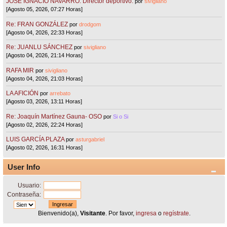
JOSÉ IGNACIO NAVARRO. Director deportivo.
por
sivigliano
[Agosto 05, 2026, 07:27 Horas]
Re: FRAN GONZÁLEZ
por
drodgom
[Agosto 04, 2026, 22:33 Horas]
Re: JUANLU SÁNCHEZ
por
sivigliano
[Agosto 04, 2026, 21:14 Horas]
RAFA MIR
por
sivigliano
[Agosto 04, 2026, 21:03 Horas]
LA AFICIÓN
por
arrebato
[Agosto 03, 2026, 13:11 Horas]
Re: Joaquín Martínez Gauna- OSO
por
Si o Si
[Agosto 02, 2026, 22:24 Horas]
LUIS GARCÍA PLAZA
por
asturgabriel
[Agosto 02, 2026, 16:31 Horas]
User Info
Usuario:
Contraseña:
Bienvenido(a),
Visitante
. Por favor,
ingresa
o
regístrate
.