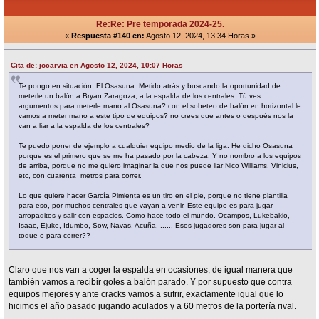
Re:Re: Pre temporada 2024-25.
«
Respuesta #140 en:
Agosto 12, 2024, 13:34 Horas »
Cita de: jocarvia en Agosto 12, 2024, 10:07 Horas
Te pongo en situación. El Osasuna. Metido atrás y buscando la oportunidad de
meterle un balón a Bryan Zaragoza, a la espalda de los centrales. Tú ves
argumentos para meterle mano al Osasuna? con el sobeteo de balón en horizontal le
vamos a meter mano a este tipo de equipos? no crees que antes o después nos la
van a liar a la espalda de los centrales?
Te puedo poner de ejemplo a cualquier equipo medio de la liga. He dicho Osasuna
porque es el primero que se me ha pasado por la cabeza. Y no nombro a los equipos
de arriba, porque no me quiero imaginar la que nos puede liar Nico Williams, Vinicius,
etc, con cuarenta metros para correr.
Lo que quiere hacer García Pimienta es un tiro en el pie, porque no tiene plantilla
para eso, por muchos centrales que vayan a venir. Este equipo es para jugar
arropaditos y salir con espacios. Como hace todo el mundo. Ocampos, Lukebakio,
Isaac, Ejuke, Idumbo, Sow, Navas, Acuña, ....., Esos jugadores son para jugar al
toque o para correr??
Claro que nos van a coger la espalda en ocasiones, de igual manera que
también vamos a recibir goles a balón parado. Y por supuesto que contra
equipos mejores y ante cracks vamos a sufrir, exactamente igual que lo
hicimos el año pasado jugando aculados y a 60 metros de la portería rival.