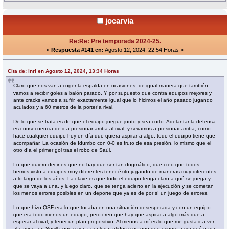
jocarvia
Re:Re: Pre temporada 2024-25.
«
Respuesta #141 en:
Agosto 12, 2024, 22:54 Horas »
Cita de: inri en Agosto 12, 2024, 13:34 Horas
Claro que nos van a coger la espalda en ocasiones, de igual manera que también
vamos a recibir goles a balón parado. Y por supuesto que contra equipos mejores y
ante cracks vamos a sufrir, exactamente igual que lo hicimos el año pasado jugando
aculados y a 60 metros de la portería rival.
De lo que se trata es de que el equipo juegue junto y sea corto. Adelantar la defensa
es consecuencia de ir a presionar arriba al rival, y si vamos a presionar arriba, como
hace cualquier equipo hoy en día que quiera aspirar a algo, todo el equipo tiene que
acompañar. La ocasión de Idumbo con 0-0 es fruto de esa presión, lo mismo que el
otro día el primer gol tras el robo de Saúl.
Lo que quiero decir es que no hay que ser tan dogmático, que creo que todos
hemos visto a equipos muy diferentes tener éxito jugando de maneras muy diferentes
a lo largo de los años. La clave es que todo el equipo tenga claro a qué se juega y
que se vaya a una, y luego claro, que se tenga acierto en la ejecución y se cometan
los menos errores posibles en un deporte que ya es de por sí un juego de errores.
Lo que hizo QSF era lo que tocaba en una situación desesperada y con un equipo
que era todo menos un equipo, pero creo que hay que aspirar a algo más que a
esperar al rival, y tener un plan propositivo. Al menos a mí es lo que me gusta ir a ver
al campo, un Sevilla que vaya a por los partidos y no uno que espere a ver qué pasa