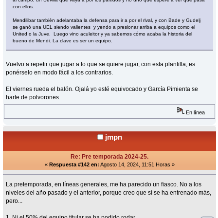
con ellos.
Mendilibar también adelantaba la defensa para ir a por el rival, y con Bade y Gudelj
se ganó una UEL siendo valientes y yendo a presionar arriba a equipos como el
United o la Juve. Luego vino aculeitor y ya sabemos cómo acaba la historia del
bueno de Mendi. La clave es ser un equipo.
Vuelvo a repetir que jugar a lo que se quiere jugar, con esta plantilla, es
ponérselo en modo fácil a los contrarios.
El viernes rueda el balón. Ojalá yo esté equivocado y García Pimienta se
harte de polvorones.
En línea
jmpn
Re: Pre temporada 2024-25.
«
Respuesta #142 en:
Agosto 14, 2024, 11:51 Horas »
La pretemporada, en líneas generales, me ha parecido un fiasco. No a los
niveles del año pasado y el anterior, porque creo que sí se ha entrenado más,
pero...
1. Ni el 50% del equipo titular se ha podido rodar.