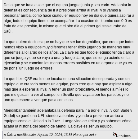
De lo que se trata es de que el equipo juegue junto y sea corto. Adelantar la
defensa es consecuencia de ir a presionar arriba al rival, y si vamos a
presionar arriba, como hace cualquier equipo hoy en día que quiera aspirar a
algo, todo el equipo tiene que acompañar. La ocasión de Idumbo con 0-0 es
fruto de esa presión, lo mismo que el otro día el primer gol tras el robo de
Saúl.
Lo que quiero decir es que no hay que ser tan dogmático, que creo que todos
hemos visto a equipos muy diferentes tener éxito jugando de maneras muy
diferentes a lo largo de los años. La clave es que todo el equipo tenga claro a
qué se juega y que se vaya a una, y luego claro, que se tenga acierto en la
ejecución y se cometan los menos errores posibles en un deporte que ya es
de por sí un juego de errores.
Lo que hizo QSF era lo que tocaba en una situación desesperada y con un
equipo que era todo menos un equipo, pero creo que hay que aspirar a algo
más que a esperar al rival, y tener un plan propositivo. Al menos a mí es lo
que me gusta ir a ver al campo, un Sevilla que vaya a por los partidos y no
uno que espere a ver qué pasa con ellos.
Mendilibar también adelantaba la defensa para ir a por el rival, y con Bade y
Gudelj se ganó una UEL siendo valientes y yendo a presionar arriba a
equipos como el United o la Juve. Luego vino aculeitor y ya sabemos cómo
acaba la historia del bueno de Mendi. La clave es ser un equipo.
«
Última modificación: Agosto 12, 2024, 13:36 Horas por inri
»
En línea