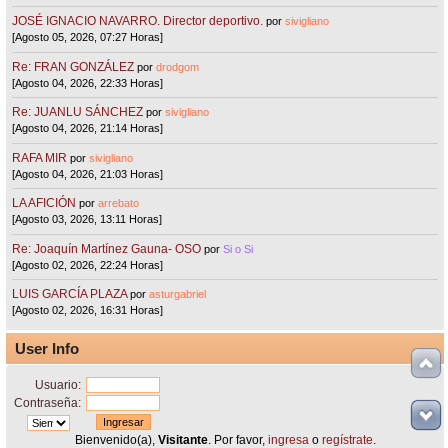
JOSÉ IGNACIO NAVARRO. Director deportivo.
por
sivigliano
[Agosto 05, 2026, 07:27 Horas]
Re: FRAN GONZÁLEZ
por
drodgom
[Agosto 04, 2026, 22:33 Horas]
Re: JUANLU SÁNCHEZ
por
sivigliano
[Agosto 04, 2026, 21:14 Horas]
RAFA MIR
por
sivigliano
[Agosto 04, 2026, 21:03 Horas]
LA AFICIÓN
por
arrebato
[Agosto 03, 2026, 13:11 Horas]
Re: Joaquín Martínez Gauna- OSO
por
Si o Si
[Agosto 02, 2026, 22:24 Horas]
LUIS GARCÍA PLAZA
por
asturgabriel
[Agosto 02, 2026, 16:31 Horas]
User Info
Usuario:
Contraseña:
Bienvenido(a),
Visitante
. Por favor,
ingresa
o
regístrate
.