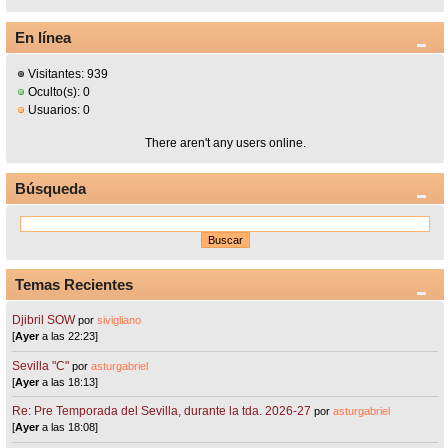
En línea
Visitantes: 939
Oculto(s): 0
Usuarios: 0
There aren't any users online.
Búsqueda
Temas Recientes
Djibril SOW
por
sivigliano
[
Ayer
a las 22:23]
Sevilla "C"
por
asturgabriel
[
Ayer
a las 18:13]
Re: Pre Temporada del Sevilla, durante la tda. 2026-27
por
asturgabriel
[
Ayer
a las 18:08]