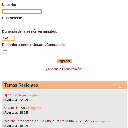
Usuario:
Contraseña:
Duración de la sesión en minutos:
Recordar siempre Usuario/Contraseña:
¿Olvidaste tu contraseña?
Temas Recientes
Djibril SOW
por
sivigliano
[
Ayer
a las 22:23]
Sevilla "C"
por
asturgabriel
[
Ayer
a las 18:13]
Re: Pre Temporada del Sevilla, durante la tda. 2026-27
por
asturgabriel
[
Ayer
a las 18:08]