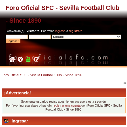
Foro Oficial SFC - Sevilla Football Club
- Since 1890
Bienvenido(a),
Visitante
. Por favor,
ingresa
o
regístrate
.
Foro Oficial SFC - Sevilla Football Club - Since 1890
¡Advertencia!
Solamente usuarios registrados tienen acceso a esta sección.
Por favor ingresa abajo o haz clic
registrar una cuenta
con Foro Oficial SFC - Sevilla
Football Club - Since 1890.
Ingresar