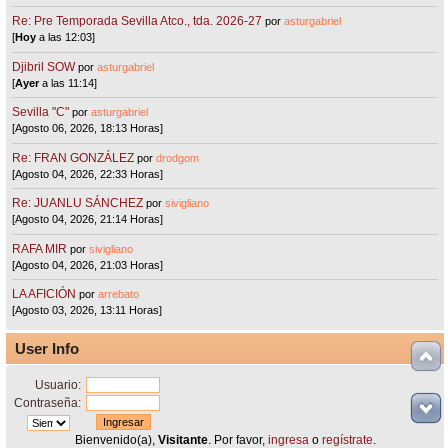
Re: Pre Temporada Sevilla Atco., tda. 2026-27
por
asturgabriel
[
Hoy
a las 12:03]
Djibril SOW
por
asturgabriel
[
Ayer
a las 11:14]
Sevilla "C"
por
asturgabriel
[Agosto 06, 2026, 18:13 Horas]
Re: FRAN GONZÁLEZ
por
drodgom
[Agosto 04, 2026, 22:33 Horas]
Re: JUANLU SÁNCHEZ
por
sivigliano
[Agosto 04, 2026, 21:14 Horas]
RAFA MIR
por
sivigliano
[Agosto 04, 2026, 21:03 Horas]
LA AFICIÓN
por
arrebato
[Agosto 03, 2026, 13:11 Horas]
User Info
Usuario:
Contraseña:
Bienvenido(a),
Visitante
. Por favor,
ingresa
o
regístrate
.