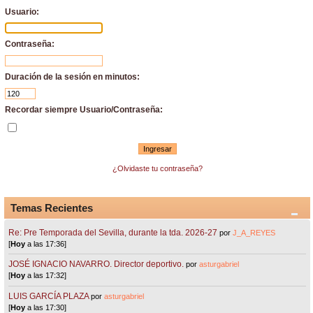
Usuario:
Contraseña:
Duración de la sesión en minutos:
Recordar siempre Usuario/Contraseña:
¿Olvidaste tu contraseña?
Temas Recientes
Re: Pre Temporada del Sevilla, durante la tda. 2026-27
por
J_A_REYES
[
Hoy
a las 17:36]
JOSÉ IGNACIO NAVARRO. Director deportivo.
por
asturgabriel
[
Hoy
a las 17:32]
LUIS GARCÍA PLAZA
por
asturgabriel
[
Hoy
a las 17:30]