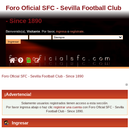
Foro Oficial SFC - Sevilla Football Club
- Since 1890
Bienvenido(a),
Visitante
. Por favor,
ingresa
o
regístrate
.
Foro Oficial SFC - Sevilla Football Club - Since 1890
¡Advertencia!
Solamente usuarios registrados tienen acceso a esta sección.
Por favor ingresa abajo o haz clic
registrar una cuenta
con Foro Oficial SFC - Sevilla
Football Club - Since 1890.
Ingresar