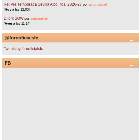
Re: Pre Temporada Sevilla Atco., tda. 2026-27
por
asturgabriel
[
Hoy
a las 12:03]
Djibril SOW
por
asturgabriel
[
Ayer
a las 11:14]
@forooficialsfc
Tweets by forooficialsfc
FB