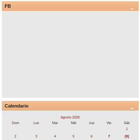
FB
Calendario
Agosto 2026
Dom
Lun
Mar
Mié
Jue
Vie
Sáb
1
2
3
4
5
6
7
[8]