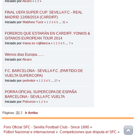
Iniciado por
Alvaro
«
1
2
»
FINAL UEFA SUPER CUP: SEVILLA F.C.- REAL
MADRID 12/08/2014 (CARDIFF)
Iniciado por
Matthew Tuck
«
1
2
3
4
5
...
31
»
FOREROS QUE ESTARÁN EN CARDIFF. YONKIS &
GITANOS EUROPEAN TOUR 2014
Iniciado por
triana es rojiblanca
«
1
2
3
4
5
...
7
»
Wenos dias Europa........
Iniciado por
Alvaro
F.C. BARCELONA - SEVILLA F.C. (PARTIDO DE
VUELTA SUPERCOPA)
Iniciado por
pedreitor
«
1
2
3
4
5
...
27
»
PORRA OFICIAL SUPERCOPA DE ESPAÑA
BARCELONA - SEVILLA FC VUELTA
Iniciado por
Polvoron
«
1
2
3
»
Páginas: [
1
]
2
Ir Arriba
Foro Oficial SFC - Sevilla Football Club - Since 1890
»
Fútbol Nacional e internacional
»
Competiciones que disputa el SFC
»