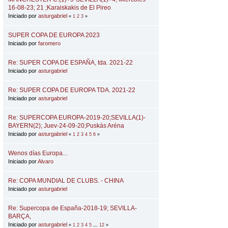
16-08-23; 21 ;Karaiskakis de El Pireo
Iniciado por
asturgabriel
«
1
2
3
»
SUPER COPA DE EUROPA 2023
Iniciado por
faromero
Re: SUPER COPA DE ESPAÑA, tda. 2021-22
Iniciado por
asturgabriel
Re: SUPER COPA DE EUROPA TDA. 2021-22
Iniciado por
asturgabriel
Re: SUPERCOPA EUROPA-2019-20;SEVILLA(1)-
BAYERN(2); Juev-24-09-20;Puskás Aréna
Iniciado por
asturgabriel
«
1
2
3
4
5
6
»
Wenos días Europa...
Iniciado por
Alvaro
Re: COPA MUNDIAL DE CLUBS. - CHINA
Iniciado por
asturgabriel
Re: Supercopa de España-2018-19; SEVILLA-
BARÇA,
Iniciado por
asturgabriel
«
1
2
3
4
5
...
12
»