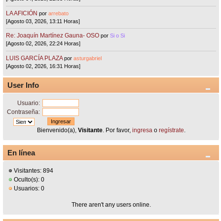
LA AFICIÓN
por
arrebato
[Agosto 03, 2026, 13:11 Horas]
Re: Joaquín Martínez Gauna- OSO
por
Si o Si
[Agosto 02, 2026, 22:24 Horas]
LUIS GARCÍA PLAZA
por
asturgabriel
[Agosto 02, 2026, 16:31 Horas]
User Info
Usuario:
Contraseña:
Bienvenido(a),
Visitante
. Por favor,
ingresa
o
regístrate
.
En línea
Visitantes: 894
Oculto(s): 0
Usuarios: 0
There aren't any users online.