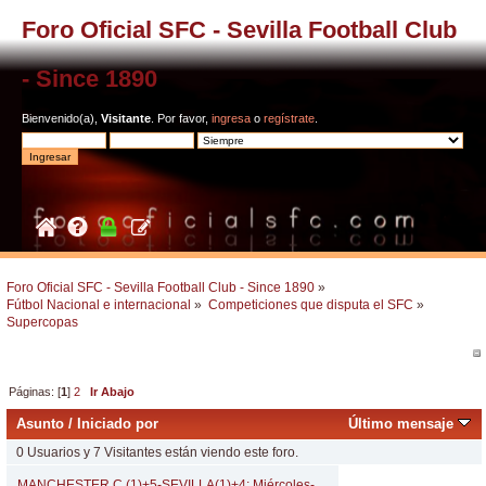
Foro Oficial SFC - Sevilla Football Club
- Since 1890
Bienvenido(a),
Visitante
. Por favor,
ingresa
o
regístrate
.
Foro Oficial SFC - Sevilla Football Club - Since 1890
»
Fútbol Nacional e internacional
»
Competiciones que disputa el SFC
»
Supercopas
Páginas: [
1
]
2
Ir Abajo
Asunto
/
Iniciado por
Último mensaje
0 Usuarios y 7 Visitantes están viendo este foro.
MANCHESTER C.(1)+5-SEVILLA(1)+4; Miércoles-