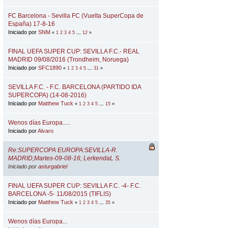
FC Barcelona - Sevilla FC (Vuelta SuperCopa de
España) 17-8-16
Iniciado por
SNM
«
1
2
3
4
5
...
12
»
FINAL UEFA SUPER CUP: SEVILLA F.C.- REAL
MADRID 09/08/2016 (Trondheim, Noruega)
Iniciado por
SFC1890
«
1
2
3
4
5
...
31
»
SEVILLA F.C. - F.C. BARCELONA (PARTIDO IDA
SUPERCOPA) (14-08-2016)
Iniciado por
Matthew Tuck
«
1
2
3
4
5
...
15
»
Wenos días Europa.....
Iniciado por
Alvaro
Re:SUPERCOPA EUROPA:SEVILLA-R.
MADRID;Martes-09-08-16; LerkendaL S.
Iniciado por
asturgabriel
FINAL UEFA SUPER CUP: SEVILLA F.C. -4- F.C.
BARCELONA -5- 11/08/2015 (TIFLIS)
Iniciado por
Matthew Tuck
«
1
2
3
4
5
...
35
»
Wenos días Europa...